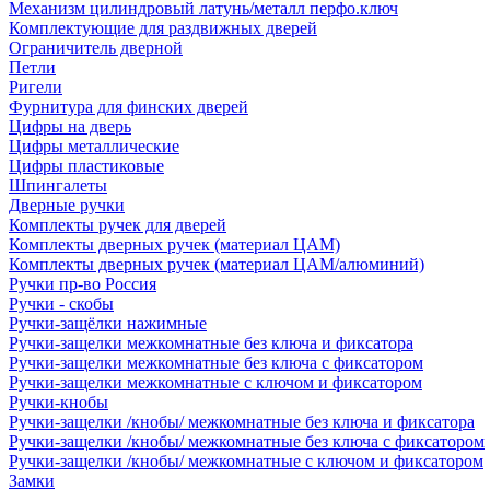
Механизм цилиндровый латунь/металл перфо.ключ
Комплектующие для раздвижных дверей
Ограничитель дверной
Петли
Ригели
Фурнитура для финских дверей
Цифры на дверь
Цифры металлические
Цифры пластиковые
Шпингалеты
Дверные ручки
Комплекты ручек для дверей
Комплекты дверных ручек (материал ЦАМ)
Комплекты дверных ручек (материал ЦАМ/алюминий)
Ручки пр-во Россия
Ручки - скобы
Ручки-защёлки нажимные
Ручки-защелки межкомнатные без ключа и фиксатора
Ручки-защелки межкомнатные без ключа с фиксатором
Ручки-защелки межкомнатные с ключом и фиксатором
Ручки-кнобы
Ручки-защелки /кнобы/ межкомнатные без ключа и фиксатора
Ручки-защелки /кнобы/ межкомнатные без ключа с фиксатором
Ручки-защелки /кнобы/ межкомнатные с ключом и фиксатором
Замки