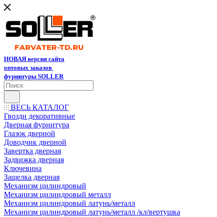
НОВАЯ версия сайта
оптовых заказов
фурнитуры SOLLER
ВЕСЬ КАТАЛОГ
Гвозди декоративные
Дверная фурнитура
Глазок дверной
Доводчик дверной
Завертка дверная
Задвижка дверная
Ключевина
Защелка дверная
Механизм цилиндровый
Механизм цилиндровый металл
Механизм цилиндровый латунь/металл
Механизм цилиндровый латунь/металл /кл/вертушка