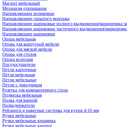
Магнит мебельный
Механизм открывания
Направляющие роликовые
Направляющие скрытого монтажа
Направляющие шариковые полного выдвижения/маркировка за
Направляющие шариковые частичного выдвижения/маркировка
Направляющие шариковые
Опора мебельная
Опора для корпусной мебели
Опора для мягкой мебели
Опора для столов
Опора колесная
Посудосушители
Петли карточные
Петля мебельная
Петли мебельные
Петли с доводчиком
Розетка для компьютерного стола
Подвеска мебельная
Полка для ванной
Полкодержатели
Рейлинги и навесные системы для кухни d-16 мм
Ручки мебельные
Ручки мебельные керамика
Ручки мебельные кнопки