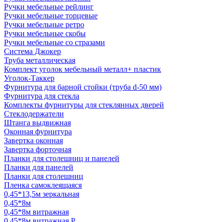
Ручки мебельные рейлинг
Ручки мебельные торцевые
Ручки мебельные ретро
Ручки мебельные скобы
Ручки мебельные со стразами
Система Джокер
Труба металлическая
Комплект уголок мебельный металл+ пластик
Уголок-Таккер
Фурнитура для барной стойки (труба d-50 мм)
Фурнитура для стекла
Комплекты фурнитуры для стеклянных дверей
Стеклодержатели
Штанга выдвижная
Оконная фурнитура
Завертка оконная
Завертка форточная
Планки для столешниц и панелей
Планки для панелей
Планки для столешниц
Пленка самоклеящаяся
0,45*13,5м зеркальная
0,45*8м
0,45*8м витражная
0,45*8м витражная Р