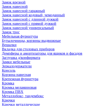
Замок врезной
Замок навесной
Замок навесной гаражный
Замок навесной кодовый, чемоданный
Замок навесной с длинной дужкой
Замок навесной с прямой дужкой
Замок навесной универсальный
Замок трос
Мебельная фурнитура
Бутылочницы, корзины выдвижные
Вешалки
Вкладка для столовых приборов
Демпферы и амортизаторы для ящиков и фасадов
Заглушка д/конфирмата
Замки мебельные
Зеркалодержатели
Консоль
Корзина навесная
Крепежная фурнитура
Кромка
Кромка меламиновая
Кромка ПВХ
Металлобокс, тандембокс
Крючки
Крючки металлические