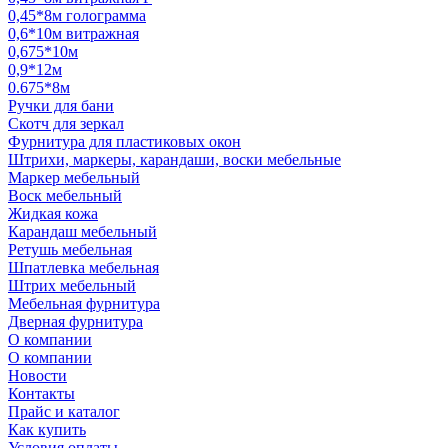
0,45*8м голограмма
0,6*10м витражная
0,675*10м
0,9*12м
0.675*8м
Ручки для бани
Скотч для зеркал
Фурнитура для пластиковых окон
Штрихи, маркеры, карандаши, воски мебельные
Маркер мебельный
Воск мебельный
Жидкая кожа
Карандаш мебельный
Ретушь мебельная
Шпатлевка мебельная
Штрих мебельный
Мебельная фурнитура
Дверная фурнитура
О компании
О компании
Новости
Контакты
Прайс и каталог
Как купить
Условия оплаты