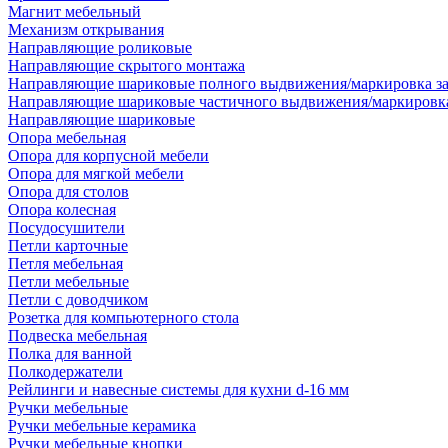
Магнит мебельный
Механизм открывания
Направляющие роликовые
Направляющие скрытого монтажа
Направляющие шариковые полного выдвижения/маркировка за
Направляющие шариковые частичного выдвижения/маркировка
Направляющие шариковые
Опора мебельная
Опора для корпусной мебели
Опора для мягкой мебели
Опора для столов
Опора колесная
Посудосушители
Петли карточные
Петля мебельная
Петли мебельные
Петли с доводчиком
Розетка для компьютерного стола
Подвеска мебельная
Полка для ванной
Полкодержатели
Рейлинги и навесные системы для кухни d-16 мм
Ручки мебельные
Ручки мебельные керамика
Ручки мебельные кнопки