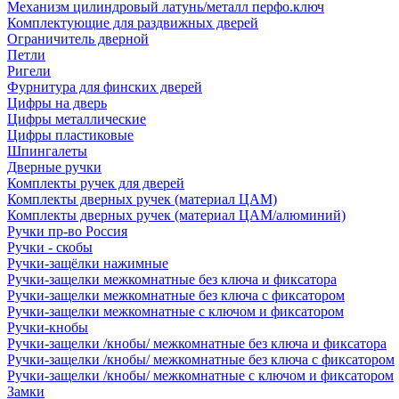
Механизм цилиндровый латунь/металл перфо.ключ
Комплектующие для раздвижных дверей
Ограничитель дверной
Петли
Ригели
Фурнитура для финских дверей
Цифры на дверь
Цифры металлические
Цифры пластиковые
Шпингалеты
Дверные ручки
Комплекты ручек для дверей
Комплекты дверных ручек (материал ЦАМ)
Комплекты дверных ручек (материал ЦАМ/алюминий)
Ручки пр-во Россия
Ручки - скобы
Ручки-защёлки нажимные
Ручки-защелки межкомнатные без ключа и фиксатора
Ручки-защелки межкомнатные без ключа с фиксатором
Ручки-защелки межкомнатные с ключом и фиксатором
Ручки-кнобы
Ручки-защелки /кнобы/ межкомнатные без ключа и фиксатора
Ручки-защелки /кнобы/ межкомнатные без ключа с фиксатором
Ручки-защелки /кнобы/ межкомнатные с ключом и фиксатором
Замки