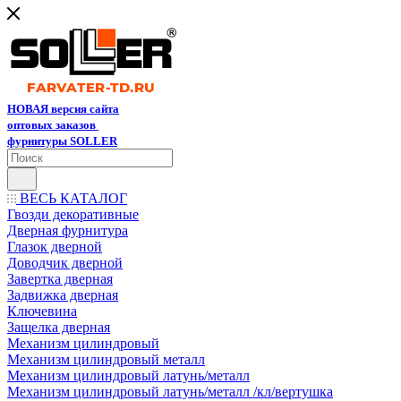
НОВАЯ версия сайта
оптовых заказов
фурнитуры SOLLER
ВЕСЬ КАТАЛОГ
Гвозди декоративные
Дверная фурнитура
Глазок дверной
Доводчик дверной
Завертка дверная
Задвижка дверная
Ключевина
Защелка дверная
Механизм цилиндровый
Механизм цилиндровый металл
Механизм цилиндровый латунь/металл
Механизм цилиндровый латунь/металл /кл/вертушка