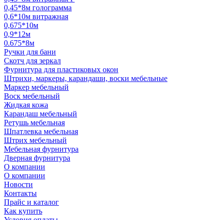
0,45*8м голограмма
0,6*10м витражная
0,675*10м
0,9*12м
0.675*8м
Ручки для бани
Скотч для зеркал
Фурнитура для пластиковых окон
Штрихи, маркеры, карандаши, воски мебельные
Маркер мебельный
Воск мебельный
Жидкая кожа
Карандаш мебельный
Ретушь мебельная
Шпатлевка мебельная
Штрих мебельный
Мебельная фурнитура
Дверная фурнитура
О компании
О компании
Новости
Контакты
Прайс и каталог
Как купить
Условия оплаты