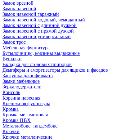
Замок врезной
Замок навесной
Замок навесной гаражный
Замок навесной кодовый, чемоданный
Замок навесной с длинной дужкой
Замок навесной с прямой дужкой
Замок навесной универсальный
Замок трос
Мебельная фурнитура
Бутылочницы, корзины выдвижные
Вешалки
Вкладка для столовых приборов
Демпферы и амортизаторы для ящиков и фасадов
Заглушка д/конфирмата
Замки мебельные
Зеркалодержатели
Консоль
Корзина навесная
Крепежная фурнитура
Кромка
Кромка меламиновая
Кромка ПВХ
Металлобокс, тандембокс
Крючки
Крючки металлические