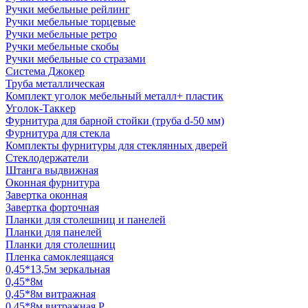
Ручки мебельные рейлинг
Ручки мебельные торцевые
Ручки мебельные ретро
Ручки мебельные скобы
Ручки мебельные со стразами
Система Джокер
Труба металлическая
Комплект уголок мебельный металл+ пластик
Уголок-Таккер
Фурнитура для барной стойки (труба d-50 мм)
Фурнитура для стекла
Комплекты фурнитуры для стеклянных дверей
Стеклодержатели
Штанга выдвижная
Оконная фурнитура
Завертка оконная
Завертка форточная
Планки для столешниц и панелей
Планки для панелей
Планки для столешниц
Пленка самоклеящаяся
0,45*13,5м зеркальная
0,45*8м
0,45*8м витражная
0,45*8м витражная Р