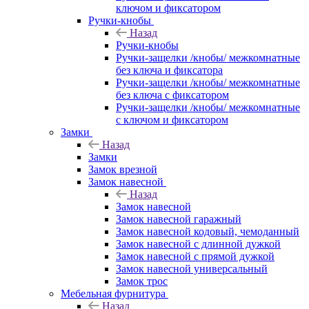
ключом и фиксатором
Ручки-кнобы
Назад
Ручки-кнобы
Ручки-защелки /кнобы/ межкомнатные
без ключа и фиксатора
Ручки-защелки /кнобы/ межкомнатные
без ключа с фиксатором
Ручки-защелки /кнобы/ межкомнатные
с ключом и фиксатором
Замки
Назад
Замки
Замок врезной
Замок навесной
Назад
Замок навесной
Замок навесной гаражный
Замок навесной кодовый, чемоданный
Замок навесной с длинной дужкой
Замок навесной с прямой дужкой
Замок навесной универсальный
Замок трос
Мебельная фурнитура
Назад