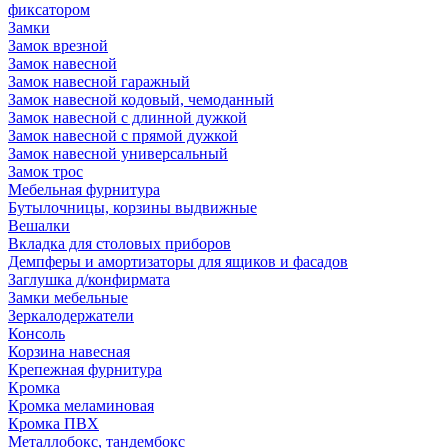
фиксатором
Замки
Замок врезной
Замок навесной
Замок навесной гаражный
Замок навесной кодовый, чемоданный
Замок навесной с длинной дужкой
Замок навесной с прямой дужкой
Замок навесной универсальный
Замок трос
Мебельная фурнитура
Бутылочницы, корзины выдвижные
Вешалки
Вкладка для столовых приборов
Демпферы и амортизаторы для ящиков и фасадов
Заглушка д/конфирмата
Замки мебельные
Зеркалодержатели
Консоль
Корзина навесная
Крепежная фурнитура
Кромка
Кромка меламиновая
Кромка ПВХ
Металлобокс, тандембокс