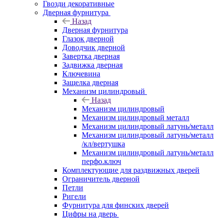
Гвозди декоративные
Дверная фурнитура
Назад
Дверная фурнитура
Глазок дверной
Доводчик дверной
Завертка дверная
Задвижка дверная
Ключевина
Защелка дверная
Механизм цилиндровый
Назад
Механизм цилиндровый
Механизм цилиндровый металл
Механизм цилиндровый латунь/металл
Механизм цилиндровый латунь/металл
/кл/вертушка
Механизм цилиндровый латунь/металл
перфо.ключ
Комплектующие для раздвижных дверей
Ограничитель дверной
Петли
Ригели
Фурнитура для финских дверей
Цифры на дверь