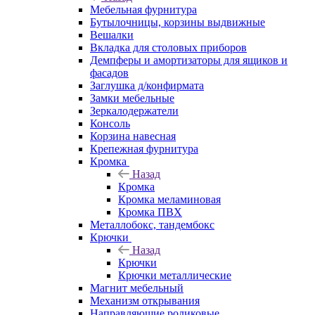
Мебельная фурнитура
Бутылочницы, корзины выдвижные
Вешалки
Вкладка для столовых приборов
Демпферы и амортизаторы для ящиков и
фасадов
Заглушка д/конфирмата
Замки мебельные
Зеркалодержатели
Консоль
Корзина навесная
Крепежная фурнитура
Кромка
Назад
Кромка
Кромка меламиновая
Кромка ПВХ
Металлобокс, тандембокс
Крючки
Назад
Крючки
Крючки металлические
Магнит мебельный
Механизм открывания
Направляющие роликовые