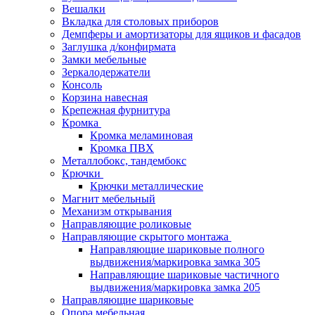
Вешалки
Вкладка для столовых приборов
Демпферы и амортизаторы для ящиков и фасадов
Заглушка д/конфирмата
Замки мебельные
Зеркалодержатели
Консоль
Корзина навесная
Крепежная фурнитура
Кромка
Кромка меламиновая
Кромка ПВХ
Металлобокс, тандембокс
Крючки
Крючки металлические
Магнит мебельный
Механизм открывания
Направляющие роликовые
Направляющие скрытого монтажа
Направляющие шариковые полного
выдвижения/маркировка замка 305
Направляющие шариковые частичного
выдвижения/маркировка замка 205
Направляющие шариковые
Опора мебельная