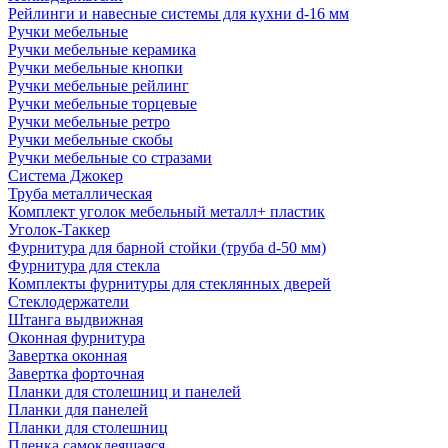
Рейлинги и навесные системы для кухни d-16 мм
Ручки мебельные
Ручки мебельные керамика
Ручки мебельные кнопки
Ручки мебельные рейлинг
Ручки мебельные торцевые
Ручки мебельные ретро
Ручки мебельные скобы
Ручки мебельные со стразами
Система Джокер
Труба металлическая
Комплект уголок мебельный металл+ пластик
Уголок-Таккер
Фурнитура для барной стойки (труба d-50 мм)
Фурнитура для стекла
Комплекты фурнитуры для стеклянных дверей
Стеклодержатели
Штанга выдвижная
Оконная фурнитура
Завертка оконная
Завертка форточная
Планки для столешниц и панелей
Планки для панелей
Планки для столешниц
Пленка самоклеящаяся