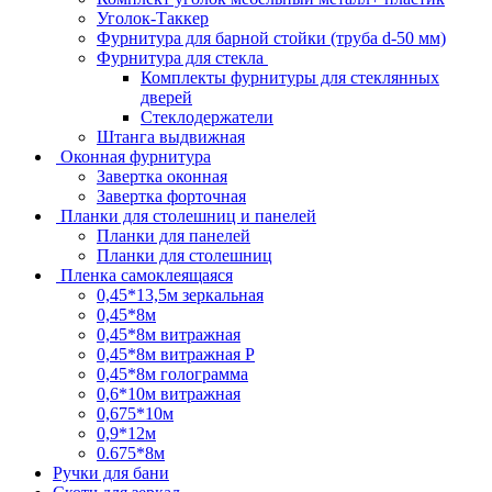
Уголок-Таккер
Фурнитура для барной стойки (труба d-50 мм)
Фурнитура для стекла
Комплекты фурнитуры для стеклянных
дверей
Стеклодержатели
Штанга выдвижная
Оконная фурнитура
Завертка оконная
Завертка форточная
Планки для столешниц и панелей
Планки для панелей
Планки для столешниц
Пленка самоклеящаяся
0,45*13,5м зеркальная
0,45*8м
0,45*8м витражная
0,45*8м витражная Р
0,45*8м голограмма
0,6*10м витражная
0,675*10м
0,9*12м
0.675*8м
Ручки для бани