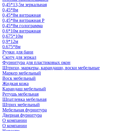
0,45*13,5м зеркальная
0,45*8м
0,45*8м витражная
0,45*8м витражная Р
0,45*8м голограмма
0,6*10м витражная
0,675*10м
0,9*12м
0.675*8м
Ручки для бани
Скотч для зеркал
Фурнитура для пластиковых окон
Штрихи, маркеры, карандаши, воски мебельные
Маркер мебельный
Воск мебельный
Жидкая кожа
Карандаш мебельный
Ретушь мебельная
Шпатлевка мебельная
Штрих мебельный
Мебельная фурнитура
Дверная фурнитура
О компании
О компании
Новости