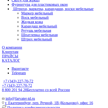
Скотч для зеркал
Фурнитура для пластиковых окон
Штрихи, маркеры, карандаши, воски мебельные
Маркер мебельный
Воск мебельный
Жидкая кожа
Карандаш мебельный
Ретушь мебельная
Шпатлевка мебельная
Штрих мебельный
О компании
Клиентам
ПРАЙСЫ
КАТАЛОГ
Вконтакте
Telegram
+7 (343) 227-70-72
+7 (343) 227-70-72
8 800 201 94 28
Бесплатно со всей России
info@farvater-td.ru
г. Екатеринбург, пер. Речной, 1В (Кольцово), офис 16
Политика конфиденциальности