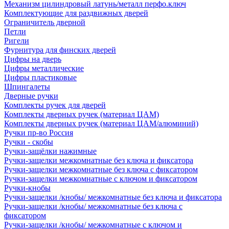
Механизм цилиндровый латунь/металл перфо.ключ
Комплектующие для раздвижных дверей
Ограничитель дверной
Петли
Ригели
Фурнитура для финских дверей
Цифры на дверь
Цифры металлические
Цифры пластиковые
Шпингалеты
Дверные ручки
Комплекты ручек для дверей
Комплекты дверных ручек (материал ЦАМ)
Комплекты дверных ручек (материал ЦАМ/алюминий)
Ручки пр-во Россия
Ручки - скобы
Ручки-защёлки нажимные
Ручки-защелки межкомнатные без ключа и фиксатора
Ручки-защелки межкомнатные без ключа с фиксатором
Ручки-защелки межкомнатные с ключом и фиксатором
Ручки-кнобы
Ручки-защелки /кнобы/ межкомнатные без ключа и фиксатора
Ручки-защелки /кнобы/ межкомнатные без ключа с
фиксатором
Ручки-защелки /кнобы/ межкомнатные с ключом и