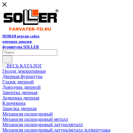
НОВАЯ версия сайта
оптовых заказов
фурнитуры SOLLER
ВЕСЬ КАТАЛОГ
Гвозди декоративные
Дверная фурнитура
Глазок дверной
Доводчик дверной
Завертка дверная
Задвижка дверная
Ключевина
Защелка дверная
Механизм цилиндровый
Механизм цилиндровый металл
Механизм цилиндровый латунь/металл
Механизм цилиндровый латунь/металл /кл/вертушка