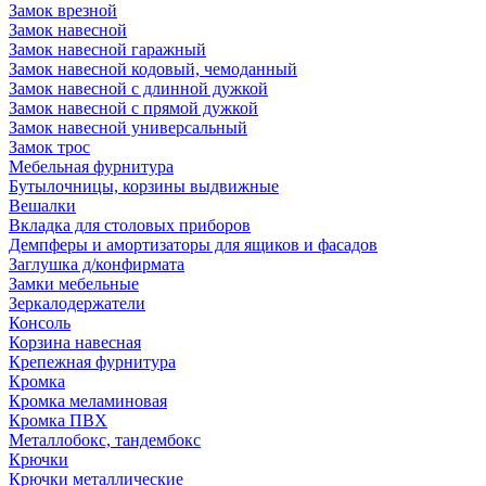
Замок врезной
Замок навесной
Замок навесной гаражный
Замок навесной кодовый, чемоданный
Замок навесной с длинной дужкой
Замок навесной с прямой дужкой
Замок навесной универсальный
Замок трос
Мебельная фурнитура
Бутылочницы, корзины выдвижные
Вешалки
Вкладка для столовых приборов
Демпферы и амортизаторы для ящиков и фасадов
Заглушка д/конфирмата
Замки мебельные
Зеркалодержатели
Консоль
Корзина навесная
Крепежная фурнитура
Кромка
Кромка меламиновая
Кромка ПВХ
Металлобокс, тандембокс
Крючки
Крючки металлические