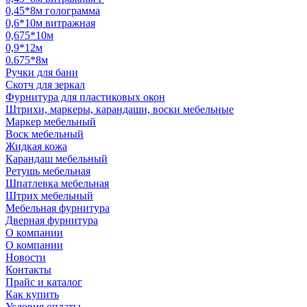
0,45*8м голограмма
0,6*10м витражная
0,675*10м
0,9*12м
0.675*8м
Ручки для бани
Скотч для зеркал
Фурнитура для пластиковых окон
Штрихи, маркеры, карандаши, воски мебельные
Маркер мебельный
Воск мебельный
Жидкая кожа
Карандаш мебельный
Ретушь мебельная
Шпатлевка мебельная
Штрих мебельный
Мебельная фурнитура
Дверная фурнитура
О компании
О компании
Новости
Контакты
Прайс и каталог
Как купить
Условия оплаты