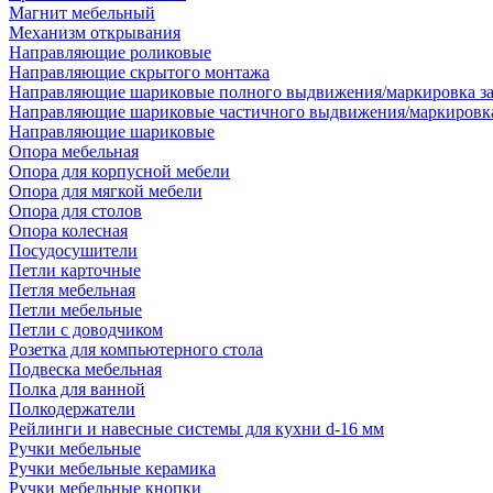
Магнит мебельный
Механизм открывания
Направляющие роликовые
Направляющие скрытого монтажа
Направляющие шариковые полного выдвижения/маркировка за
Направляющие шариковые частичного выдвижения/маркировка
Направляющие шариковые
Опора мебельная
Опора для корпусной мебели
Опора для мягкой мебели
Опора для столов
Опора колесная
Посудосушители
Петли карточные
Петля мебельная
Петли мебельные
Петли с доводчиком
Розетка для компьютерного стола
Подвеска мебельная
Полка для ванной
Полкодержатели
Рейлинги и навесные системы для кухни d-16 мм
Ручки мебельные
Ручки мебельные керамика
Ручки мебельные кнопки