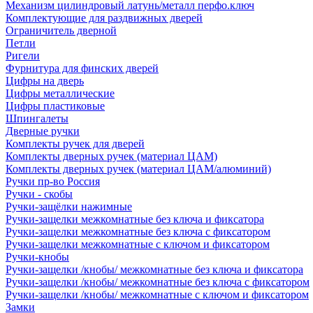
Механизм цилиндровый латунь/металл перфо.ключ
Комплектующие для раздвижных дверей
Ограничитель дверной
Петли
Ригели
Фурнитура для финских дверей
Цифры на дверь
Цифры металлические
Цифры пластиковые
Шпингалеты
Дверные ручки
Комплекты ручек для дверей
Комплекты дверных ручек (материал ЦАМ)
Комплекты дверных ручек (материал ЦАМ/алюминий)
Ручки пр-во Россия
Ручки - скобы
Ручки-защёлки нажимные
Ручки-защелки межкомнатные без ключа и фиксатора
Ручки-защелки межкомнатные без ключа с фиксатором
Ручки-защелки межкомнатные с ключом и фиксатором
Ручки-кнобы
Ручки-защелки /кнобы/ межкомнатные без ключа и фиксатора
Ручки-защелки /кнобы/ межкомнатные без ключа с фиксатором
Ручки-защелки /кнобы/ межкомнатные с ключом и фиксатором
Замки