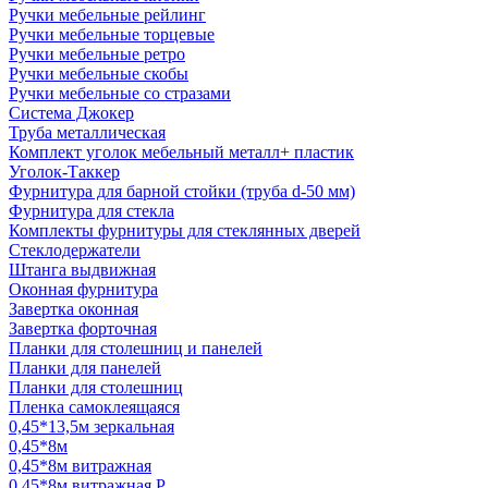
Ручки мебельные рейлинг
Ручки мебельные торцевые
Ручки мебельные ретро
Ручки мебельные скобы
Ручки мебельные со стразами
Система Джокер
Труба металлическая
Комплект уголок мебельный металл+ пластик
Уголок-Таккер
Фурнитура для барной стойки (труба d-50 мм)
Фурнитура для стекла
Комплекты фурнитуры для стеклянных дверей
Стеклодержатели
Штанга выдвижная
Оконная фурнитура
Завертка оконная
Завертка форточная
Планки для столешниц и панелей
Планки для панелей
Планки для столешниц
Пленка самоклеящаяся
0,45*13,5м зеркальная
0,45*8м
0,45*8м витражная
0,45*8м витражная Р