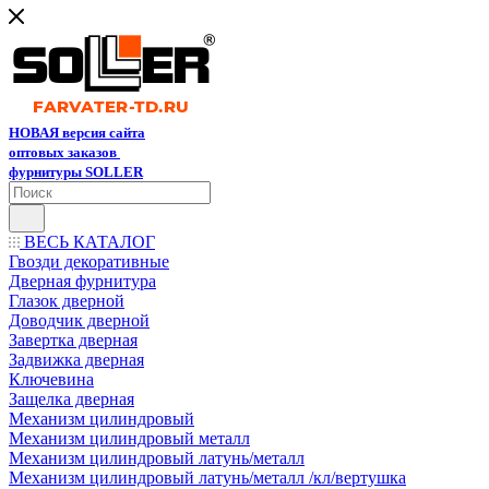
НОВАЯ версия сайта
оптовых заказов
фурнитуры SOLLER
ВЕСЬ КАТАЛОГ
Гвозди декоративные
Дверная фурнитура
Глазок дверной
Доводчик дверной
Завертка дверная
Задвижка дверная
Ключевина
Защелка дверная
Механизм цилиндровый
Механизм цилиндровый металл
Механизм цилиндровый латунь/металл
Механизм цилиндровый латунь/металл /кл/вертушка