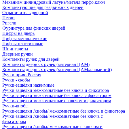
Механизм цилиндровый латунь/металл перфо.ключ
Комплектующие для раздвижных дверей
Ограничитель дверной
Петли
Ригели
Фурнитура для финских дверей
Цифры на дверь
Цифры металлические
Цифры пластиковые
Шпингалеты
Дверные ручки
Комплекты ручек для дверей
Комплекты дверных ручек (материал ЦАМ)
Комплекты дверных ручек (материал ЦАМ/алюминий)
Ручки пр-во Россия
Ручки - скобы
Ручки-защёлки нажимные
Ручки-защелки межкомнатные без ключа и фиксатора
Ручки-защелки межкомнатные без ключа с фиксатором
Ручки-защелки межкомнатные с ключом и фиксатором
Ручки-кнобы
Ручки-защелки /кнобы/ межкомнатные без ключа и фиксатора
Ручки-защелки /кнобы/ межкомнатные без ключа с
фиксатором
Ручки-защелки /кнобы/ межкомнатные с ключом и