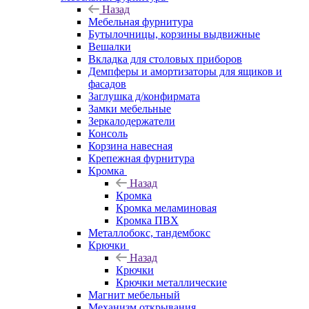
Назад
Мебельная фурнитура
Бутылочницы, корзины выдвижные
Вешалки
Вкладка для столовых приборов
Демпферы и амортизаторы для ящиков и
фасадов
Заглушка д/конфирмата
Замки мебельные
Зеркалодержатели
Консоль
Корзина навесная
Крепежная фурнитура
Кромка
Назад
Кромка
Кромка меламиновая
Кромка ПВХ
Металлобокс, тандембокс
Крючки
Назад
Крючки
Крючки металлические
Магнит мебельный
Механизм открывания