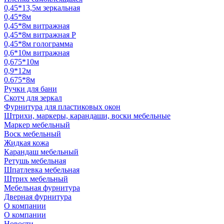
0,45*13,5м зеркальная
0,45*8м
0,45*8м витражная
0,45*8м витражная Р
0,45*8м голограмма
0,6*10м витражная
0,675*10м
0,9*12м
0.675*8м
Ручки для бани
Скотч для зеркал
Фурнитура для пластиковых окон
Штрихи, маркеры, карандаши, воски мебельные
Маркер мебельный
Воск мебельный
Жидкая кожа
Карандаш мебельный
Ретушь мебельная
Шпатлевка мебельная
Штрих мебельный
Мебельная фурнитура
Дверная фурнитура
О компании
О компании
Новости