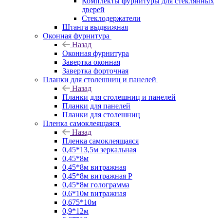
Комплекты фурнитуры для стеклянных
дверей
Стеклодержатели
Штанга выдвижная
Оконная фурнитура
Назад
Оконная фурнитура
Завертка оконная
Завертка форточная
Планки для столешниц и панелей
Назад
Планки для столешниц и панелей
Планки для панелей
Планки для столешниц
Пленка самоклеящаяся
Назад
Пленка самоклеящаяся
0,45*13,5м зеркальная
0,45*8м
0,45*8м витражная
0,45*8м витражная Р
0,45*8м голограмма
0,6*10м витражная
0,675*10м
0,9*12м