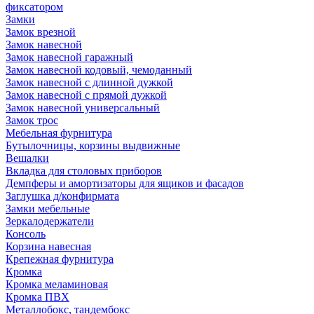
фиксатором
Замки
Замок врезной
Замок навесной
Замок навесной гаражный
Замок навесной кодовый, чемоданный
Замок навесной с длинной дужкой
Замок навесной с прямой дужкой
Замок навесной универсальный
Замок трос
Мебельная фурнитура
Бутылочницы, корзины выдвижные
Вешалки
Вкладка для столовых приборов
Демпферы и амортизаторы для ящиков и фасадов
Заглушка д/конфирмата
Замки мебельные
Зеркалодержатели
Консоль
Корзина навесная
Крепежная фурнитура
Кромка
Кромка меламиновая
Кромка ПВХ
Металлобокс, тандембокс