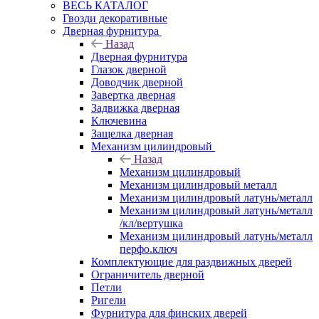
ВЕСЬ КАТАЛОГ
Гвозди декоративные
Дверная фурнитура
Назад
Дверная фурнитура
Глазок дверной
Доводчик дверной
Завертка дверная
Задвижка дверная
Ключевина
Защелка дверная
Механизм цилиндровый
Назад
Механизм цилиндровый
Механизм цилиндровый металл
Механизм цилиндровый латунь/металл
Механизм цилиндровый латунь/металл
/кл/вертушка
Механизм цилиндровый латунь/металл
перфо.ключ
Комплектующие для раздвижных дверей
Ограничитель дверной
Петли
Ригели
Фурнитура для финских дверей