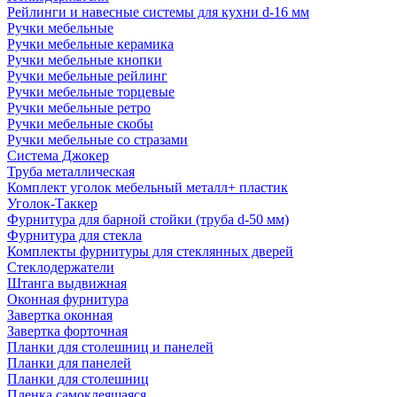
Рейлинги и навесные системы для кухни d-16 мм
Ручки мебельные
Ручки мебельные керамика
Ручки мебельные кнопки
Ручки мебельные рейлинг
Ручки мебельные торцевые
Ручки мебельные ретро
Ручки мебельные скобы
Ручки мебельные со стразами
Система Джокер
Труба металлическая
Комплект уголок мебельный металл+ пластик
Уголок-Таккер
Фурнитура для барной стойки (труба d-50 мм)
Фурнитура для стекла
Комплекты фурнитуры для стеклянных дверей
Стеклодержатели
Штанга выдвижная
Оконная фурнитура
Завертка оконная
Завертка форточная
Планки для столешниц и панелей
Планки для панелей
Планки для столешниц
Пленка самоклеящаяся