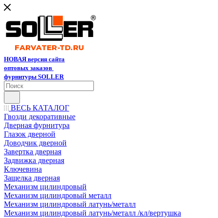
НОВАЯ версия сайта
оптовых заказов
фурнитуры SOLLER
ВЕСЬ КАТАЛОГ
Гвозди декоративные
Дверная фурнитура
Глазок дверной
Доводчик дверной
Завертка дверная
Задвижка дверная
Ключевина
Защелка дверная
Механизм цилиндровый
Механизм цилиндровый металл
Механизм цилиндровый латунь/металл
Механизм цилиндровый латунь/металл /кл/вертушка