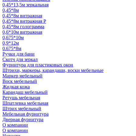
0,45*13,5м зеркальная
0,45*8м
0,45*8м витражная
0,45*8м витражная Р
0,45*8м голограмма
0,6*10м витражная
0,675*10м
0,9*12м
0.675*8м
Ручки для бани
Скотч для зеркал
Фурнитура для пластиковых окон
Штрихи, маркеры, карандаши, воски мебельные
Маркер мебельный
Воск мебельный
Жидкая кожа
Карандаш мебельный
Ретушь мебельная
Шпатлевка мебельная
Штрих мебельный
Мебельная фурнитура
Дверная фурнитура
О компании
О компании
Новости