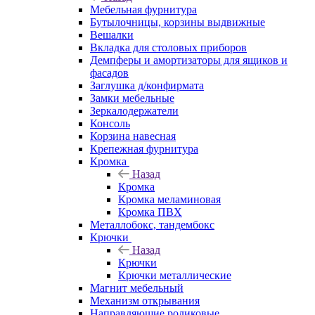
Мебельная фурнитура
Бутылочницы, корзины выдвижные
Вешалки
Вкладка для столовых приборов
Демпферы и амортизаторы для ящиков и
фасадов
Заглушка д/конфирмата
Замки мебельные
Зеркалодержатели
Консоль
Корзина навесная
Крепежная фурнитура
Кромка
Назад
Кромка
Кромка меламиновая
Кромка ПВХ
Металлобокс, тандембокс
Крючки
Назад
Крючки
Крючки металлические
Магнит мебельный
Механизм открывания
Направляющие роликовые