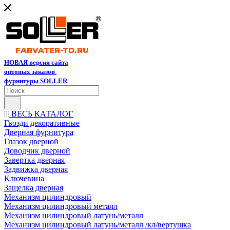
НОВАЯ версия сайта
оптовых заказов
фурнитуры SOLLER
ВЕСЬ КАТАЛОГ
Гвозди декоративные
Дверная фурнитура
Глазок дверной
Доводчик дверной
Завертка дверная
Задвижка дверная
Ключевина
Защелка дверная
Механизм цилиндровый
Механизм цилиндровый металл
Механизм цилиндровый латунь/металл
Механизм цилиндровый латунь/металл /кл/вертушка