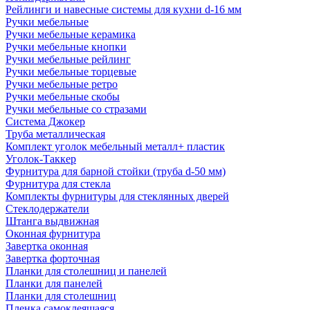
Рейлинги и навесные системы для кухни d-16 мм
Ручки мебельные
Ручки мебельные керамика
Ручки мебельные кнопки
Ручки мебельные рейлинг
Ручки мебельные торцевые
Ручки мебельные ретро
Ручки мебельные скобы
Ручки мебельные со стразами
Система Джокер
Труба металлическая
Комплект уголок мебельный металл+ пластик
Уголок-Таккер
Фурнитура для барной стойки (труба d-50 мм)
Фурнитура для стекла
Комплекты фурнитуры для стеклянных дверей
Стеклодержатели
Штанга выдвижная
Оконная фурнитура
Завертка оконная
Завертка форточная
Планки для столешниц и панелей
Планки для панелей
Планки для столешниц
Пленка самоклеящаяся