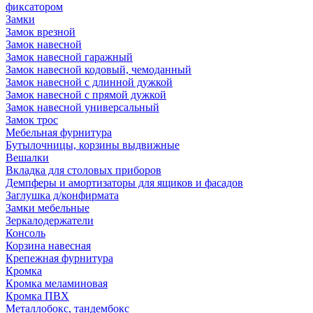
фиксатором
Замки
Замок врезной
Замок навесной
Замок навесной гаражный
Замок навесной кодовый, чемоданный
Замок навесной с длинной дужкой
Замок навесной с прямой дужкой
Замок навесной универсальный
Замок трос
Мебельная фурнитура
Бутылочницы, корзины выдвижные
Вешалки
Вкладка для столовых приборов
Демпферы и амортизаторы для ящиков и фасадов
Заглушка д/конфирмата
Замки мебельные
Зеркалодержатели
Консоль
Корзина навесная
Крепежная фурнитура
Кромка
Кромка меламиновая
Кромка ПВХ
Металлобокс, тандембокс