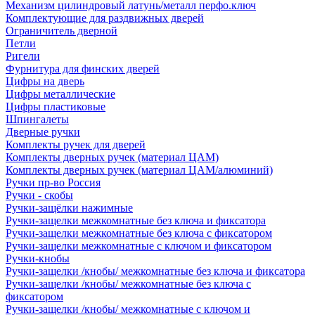
Механизм цилиндровый латунь/металл перфо.ключ
Комплектующие для раздвижных дверей
Ограничитель дверной
Петли
Ригели
Фурнитура для финских дверей
Цифры на дверь
Цифры металлические
Цифры пластиковые
Шпингалеты
Дверные ручки
Комплекты ручек для дверей
Комплекты дверных ручек (материал ЦАМ)
Комплекты дверных ручек (материал ЦАМ/алюминий)
Ручки пр-во Россия
Ручки - скобы
Ручки-защёлки нажимные
Ручки-защелки межкомнатные без ключа и фиксатора
Ручки-защелки межкомнатные без ключа с фиксатором
Ручки-защелки межкомнатные с ключом и фиксатором
Ручки-кнобы
Ручки-защелки /кнобы/ межкомнатные без ключа и фиксатора
Ручки-защелки /кнобы/ межкомнатные без ключа с
фиксатором
Ручки-защелки /кнобы/ межкомнатные с ключом и