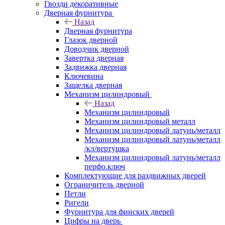
Гвозди декоративные
Дверная фурнитура
Назад
Дверная фурнитура
Глазок дверной
Доводчик дверной
Завертка дверная
Задвижка дверная
Ключевина
Защелка дверная
Механизм цилиндровый
Назад
Механизм цилиндровый
Механизм цилиндровый металл
Механизм цилиндровый латунь/металл
Механизм цилиндровый латунь/металл
/кл/вертушка
Механизм цилиндровый латунь/металл
перфо.ключ
Комплектующие для раздвижных дверей
Ограничитель дверной
Петли
Ригели
Фурнитура для финских дверей
Цифры на дверь