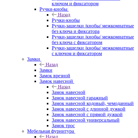
ключом и фиксатором
Ручки-кнобы
Назад
Ручки-кнобы
Ручки-защелки /кнобы/ межкомнатные
без ключа и фиксатора
Ручки-защелки /кнобы/ межкомнатные
без ключа с фиксатором
Ручки-защелки /кнобы/ межкомнатные
с ключом и фиксатором
Замки
Назад
Замки
Замок врезной
Замок навесной
Назад
Замок навесной
Замок навесной гаражный
Замок навесной кодовый, чемоданный
Замок навесной с длинной дужкой
Замок навесной с прямой дужкой
Замок навесной универсальный
Замок трос
Мебельная фурнитура
Назад