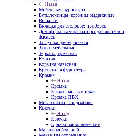
Назад
Мебельная фурнитура
Бутылочницы, корзины выдвижные
Вешалки
Вкладка для столовых приборов
Демпферы и амортизаторы для ящиков и
фасадов
Заглушка д/конфирмата
Замки мебельные
Зеркалодержатели
Консоль
Корзина навесная
Крепежная фурнитура
Кромка
Назад
Кромка
Кромка меламиновая
Кромка ПВХ
Металлобокс, тандембокс
Крючки
Назад
Крючки
Крючки металлические
Магнит мебельный
Механизм открывания