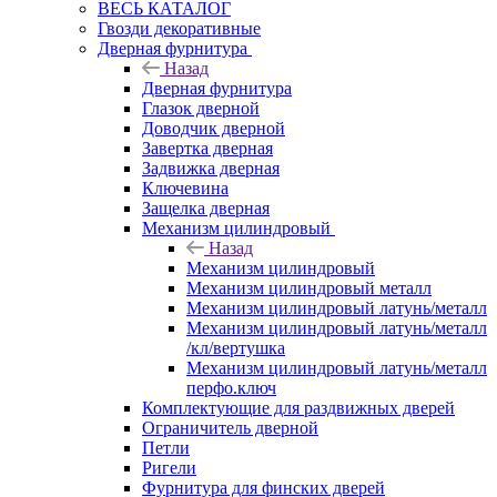
ВЕСЬ КАТАЛОГ
Гвозди декоративные
Дверная фурнитура
Назад
Дверная фурнитура
Глазок дверной
Доводчик дверной
Завертка дверная
Задвижка дверная
Ключевина
Защелка дверная
Механизм цилиндровый
Назад
Механизм цилиндровый
Механизм цилиндровый металл
Механизм цилиндровый латунь/металл
Механизм цилиндровый латунь/металл
/кл/вертушка
Механизм цилиндровый латунь/металл
перфо.ключ
Комплектующие для раздвижных дверей
Ограничитель дверной
Петли
Ригели
Фурнитура для финских дверей