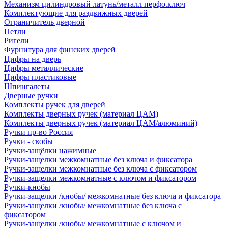
Механизм цилиндровый латунь/металл перфо.ключ
Комплектующие для раздвижных дверей
Ограничитель дверной
Петли
Ригели
Фурнитура для финских дверей
Цифры на дверь
Цифры металлические
Цифры пластиковые
Шпингалеты
Дверные ручки
Комплекты ручек для дверей
Комплекты дверных ручек (материал ЦАМ)
Комплекты дверных ручек (материал ЦАМ/алюминий)
Ручки пр-во Россия
Ручки - скобы
Ручки-защёлки нажимные
Ручки-защелки межкомнатные без ключа и фиксатора
Ручки-защелки межкомнатные без ключа с фиксатором
Ручки-защелки межкомнатные с ключом и фиксатором
Ручки-кнобы
Ручки-защелки /кнобы/ межкомнатные без ключа и фиксатора
Ручки-защелки /кнобы/ межкомнатные без ключа с
фиксатором
Ручки-защелки /кнобы/ межкомнатные с ключом и