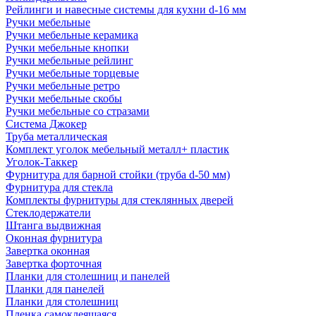
Рейлинги и навесные системы для кухни d-16 мм
Ручки мебельные
Ручки мебельные керамика
Ручки мебельные кнопки
Ручки мебельные рейлинг
Ручки мебельные торцевые
Ручки мебельные ретро
Ручки мебельные скобы
Ручки мебельные со стразами
Система Джокер
Труба металлическая
Комплект уголок мебельный металл+ пластик
Уголок-Таккер
Фурнитура для барной стойки (труба d-50 мм)
Фурнитура для стекла
Комплекты фурнитуры для стеклянных дверей
Стеклодержатели
Штанга выдвижная
Оконная фурнитура
Завертка оконная
Завертка форточная
Планки для столешниц и панелей
Планки для панелей
Планки для столешниц
Пленка самоклеящаяся