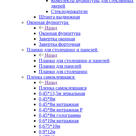
Комплекты фурнитуры для стеклянных
дверей
Стеклодержатели
Штанга выдвижная
Оконная фурнитура
Назад
Оконная фурнитура
Завертка оконная
Завертка форточная
Планки для столешниц и панелей
Назад
Планки для столешниц и панелей
Планки для панелей
Планки для столешниц
Пленка самоклеящаяся
Назад
Пленка самоклеящаяся
0,45*13,5м зеркальная
0,45*8м
0,45*8м витражная
0,45*8м витражная Р
0,45*8м голограмма
0,6*10м витражная
0,675*10м
0,9*12м