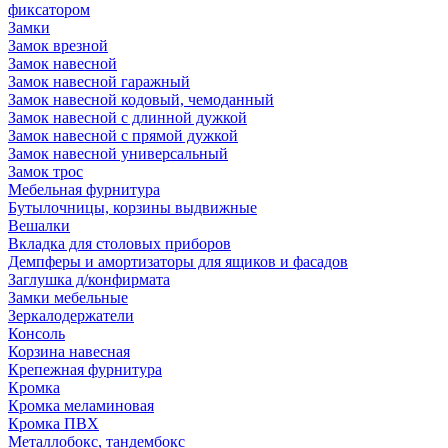
фиксатором
Замки
Замок врезной
Замок навесной
Замок навесной гаражный
Замок навесной кодовый, чемоданный
Замок навесной с длинной дужкой
Замок навесной с прямой дужкой
Замок навесной универсальный
Замок трос
Мебельная фурнитура
Бутылочницы, корзины выдвижные
Вешалки
Вкладка для столовых приборов
Демпферы и амортизаторы для ящиков и фасадов
Заглушка д/конфирмата
Замки мебельные
Зеркалодержатели
Консоль
Корзина навесная
Крепежная фурнитура
Кромка
Кромка меламиновая
Кромка ПВХ
Металлобокс, тандембокс