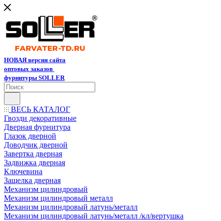
НОВАЯ версия сайта
оптовых заказов
фурнитуры SOLLER
ВЕСЬ КАТАЛОГ
Гвозди декоративные
Дверная фурнитура
Глазок дверной
Доводчик дверной
Завертка дверная
Задвижка дверная
Ключевина
Защелка дверная
Механизм цилиндровый
Механизм цилиндровый металл
Механизм цилиндровый латунь/металл
Механизм цилиндровый латунь/металл /кл/вертушка