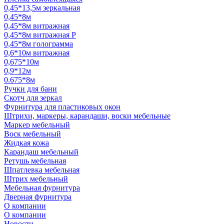
0,45*13,5м зеркальная
0,45*8м
0,45*8м витражная
0,45*8м витражная Р
0,45*8м голограмма
0,6*10м витражная
0,675*10м
0,9*12м
0.675*8м
Ручки для бани
Скотч для зеркал
Фурнитура для пластиковых окон
Штрихи, маркеры, карандаши, воски мебельные
Маркер мебельный
Воск мебельный
Жидкая кожа
Карандаш мебельный
Ретушь мебельная
Шпатлевка мебельная
Штрих мебельный
Мебельная фурнитура
Дверная фурнитура
О компании
О компании
Новости