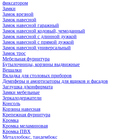
фиксатором
Замки
Замок врезной
Замок навесной
Замок навесной гаражный
Замок навесной кодовый, чемоданный
Замок навесной с длинной дужкой
Замок навесной с прямой дужкой
Замок навесной универсальный
Замок трос
Мебельная фурнитура
Бутылочницы, корзины выдвижные
Вешалки
Вкладка для столовых приборов
Демпферы и амортизаторы для ящиков и фасадов
Заглушка д/конфирмата
Замки мебельные
Зеркалодержатели
Консоль
Корзина навесная
Крепежная фурнитура
Кромка
Кромка меламиновая
Кромка ПВХ
Металлобокс, тандембокс