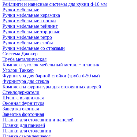
Рейлинги и навесные системы для кухни d-16 мм
Ручки мебельные
Ручки мебельные керамика
Ручки мебельные кнопки
Ручки мебельные рейлинг
Ручки мебельные торцевые
Ручки мебельные ретро
Ручки мебельные скобы
Ручки мебельные со стразами
Система Джокер
Труба металлическая
Комплект уголок мебельный металл+ пластик
Уголок-Таккер
Фурнитура для барной стойки (труба d-50 мм)
Фурнитура для стекла
Комплекты фурнитуры для стеклянных дверей
Стеклодержатели
Штанга выдвижная
Оконная фурнитура
Завертка оконная
Завертка форточная
Планки для столешниц и панелей
Планки для панелей
Планки для столешниц
Пленка самоклеящаяся