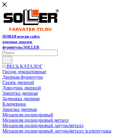
НОВАЯ версия сайта
оптовых заказов
фурнитуры SOLLER
ВЕСЬ КАТАЛОГ
Гвозди декоративные
Дверная фурнитура
Глазок дверной
Доводчик дверной
Завертка дверная
Задвижка дверная
Ключевина
Защелка дверная
Механизм цилиндровый
Механизм цилиндровый металл
Механизм цилиндровый латунь/металл
Механизм цилиндровый латунь/металл /кл/вертушка