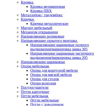
Кромка
Кромка меламиновая
Кромка ПВХ
Металлобокс, тандембокс
Крючки
Крючки металлические
Магнит мебельный
Механизм открывания
Направляющие роликовые
Направляющие скрытого монтажа
Направляющие шариковые полного
выдвижения/маркировка замка 305
Направляющие шариковые частичного
выдвижения/маркировка замка 205
Направляющие шариковые
Опора мебельная
Опора для корпусной мебели
Опора для мягкой мебели
Опора для столов
Опора колесная
Посудосушители
Петли карточные
Петля мебельная
Петли мебельные
Петли с доводчиком