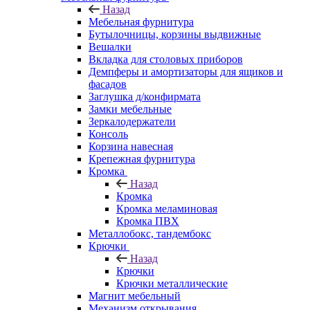
Назад
Мебельная фурнитура
Бутылочницы, корзины выдвижные
Вешалки
Вкладка для столовых приборов
Демпферы и амортизаторы для ящиков и
фасадов
Заглушка д/конфирмата
Замки мебельные
Зеркалодержатели
Консоль
Корзина навесная
Крепежная фурнитура
Кромка
Назад
Кромка
Кромка меламиновая
Кромка ПВХ
Металлобокс, тандембокс
Крючки
Назад
Крючки
Крючки металлические
Магнит мебельный
Механизм открывания