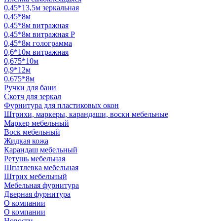
0,45*13,5м зеркальная
0,45*8м
0,45*8м витражная
0,45*8м витражная Р
0,45*8м голограмма
0,6*10м витражная
0,675*10м
0,9*12м
0.675*8м
Ручки для бани
Скотч для зеркал
Фурнитура для пластиковых окон
Штрихи, маркеры, карандаши, воски мебельные
Маркер мебельный
Воск мебельный
Жидкая кожа
Карандаш мебельный
Ретушь мебельная
Шпатлевка мебельная
Штрих мебельный
Мебельная фурнитура
Дверная фурнитура
О компании
О компании
Новости