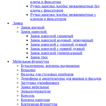
ключа и фиксатора
Ручки-защелки /кнобы/ межкомнатные без
ключа с фиксатором
Ручки-защелки /кнобы/ межкомнатные с
ключом и фиксатором
Замки
Замок врезной
Замок навесной
Замок навесной гаражный
Замок навесной кодовый, чемоданный
Замок навесной с длинной дужкой
Замок навесной с прямой дужкой
Замок навесной универсальный
Замок трос
Мебельная фурнитура
Бутылочницы, корзины выдвижные
Вешалки
Вкладка для столовых приборов
Демпферы и амортизаторы для ящиков и фасадов
Заглушка д/конфирмата
Замки мебельные
Зеркалодержатели
Консоль
Корзина навесная
Крепежная фурнитура