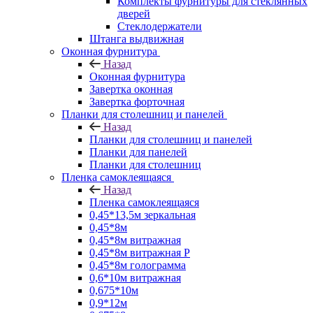
Комплекты фурнитуры для стеклянных
дверей
Стеклодержатели
Штанга выдвижная
Оконная фурнитура
Назад
Оконная фурнитура
Завертка оконная
Завертка форточная
Планки для столешниц и панелей
Назад
Планки для столешниц и панелей
Планки для панелей
Планки для столешниц
Пленка самоклеящаяся
Назад
Пленка самоклеящаяся
0,45*13,5м зеркальная
0,45*8м
0,45*8м витражная
0,45*8м витражная Р
0,45*8м голограмма
0,6*10м витражная
0,675*10м
0,9*12м