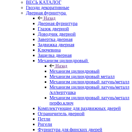
ВЕСЬ КАТАЛОГ
Гвозди декоративные
Дверная фурнитура
Назад
Дверная фурнитура
Глазок дверной
Доводчик дверной
Завертка дверная
Задвижка дверная
Ключевина
Защелка дверная
Механизм цилиндровый
Назад
Механизм цилиндровый
Механизм цилиндровый металл
Механизм цилиндровый латунь/металл
Механизм цилиндровый латунь/металл
/кл/вертушка
Механизм цилиндровый латунь/металл
перфо.ключ
Комплектующие для раздвижных дверей
Ограничитель дверной
Петли
Ригели
Фурнитура для финских дверей