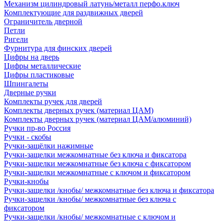
Механизм цилиндровый латунь/металл перфо.ключ
Комплектующие для раздвижных дверей
Ограничитель дверной
Петли
Ригели
Фурнитура для финских дверей
Цифры на дверь
Цифры металлические
Цифры пластиковые
Шпингалеты
Дверные ручки
Комплекты ручек для дверей
Комплекты дверных ручек (материал ЦАМ)
Комплекты дверных ручек (материал ЦАМ/алюминий)
Ручки пр-во Россия
Ручки - скобы
Ручки-защёлки нажимные
Ручки-защелки межкомнатные без ключа и фиксатора
Ручки-защелки межкомнатные без ключа с фиксатором
Ручки-защелки межкомнатные с ключом и фиксатором
Ручки-кнобы
Ручки-защелки /кнобы/ межкомнатные без ключа и фиксатора
Ручки-защелки /кнобы/ межкомнатные без ключа с
фиксатором
Ручки-защелки /кнобы/ межкомнатные с ключом и