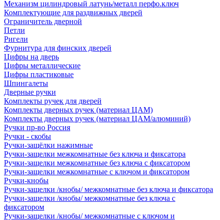
Механизм цилиндровый латунь/металл перфо.ключ
Комплектующие для раздвижных дверей
Ограничитель дверной
Петли
Ригели
Фурнитура для финских дверей
Цифры на дверь
Цифры металлические
Цифры пластиковые
Шпингалеты
Дверные ручки
Комплекты ручек для дверей
Комплекты дверных ручек (материал ЦАМ)
Комплекты дверных ручек (материал ЦАМ/алюминий)
Ручки пр-во Россия
Ручки - скобы
Ручки-защёлки нажимные
Ручки-защелки межкомнатные без ключа и фиксатора
Ручки-защелки межкомнатные без ключа с фиксатором
Ручки-защелки межкомнатные с ключом и фиксатором
Ручки-кнобы
Ручки-защелки /кнобы/ межкомнатные без ключа и фиксатора
Ручки-защелки /кнобы/ межкомнатные без ключа с
фиксатором
Ручки-защелки /кнобы/ межкомнатные с ключом и