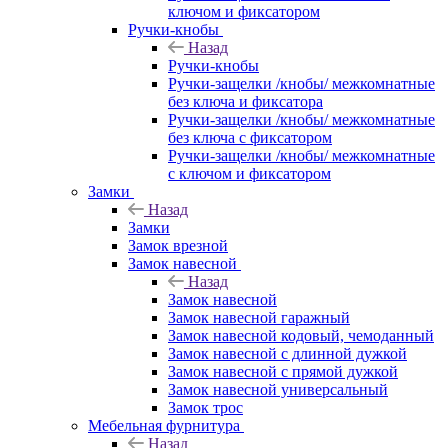
ключом и фиксатором
Ручки-кнобы
Назад
Ручки-кнобы
Ручки-защелки /кнобы/ межкомнатные
без ключа и фиксатора
Ручки-защелки /кнобы/ межкомнатные
без ключа с фиксатором
Ручки-защелки /кнобы/ межкомнатные
с ключом и фиксатором
Замки
Назад
Замки
Замок врезной
Замок навесной
Назад
Замок навесной
Замок навесной гаражный
Замок навесной кодовый, чемоданный
Замок навесной с длинной дужкой
Замок навесной с прямой дужкой
Замок навесной универсальный
Замок трос
Мебельная фурнитура
Назад