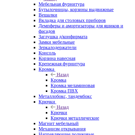
Мебельная фурнитура
Бутылочницы, корзины выдвижные
Вешалки
Вкладка для столовых приборов
Демпферы и амортизаторы для ящиков и
фасадов
Заглушка д/конфирмата
Замки мебельные
Зеркалодержатели
Консоль
Корзина навесная
Крепежная фурнитура
Кромка
Назад
Кромка
Кромка меламиновая
Кромка ПВХ
Металлобокс, тандембокс
Крючки
Назад
Крючки
Крючки металлические
Магнит мебельный
Механизм открывания
Направляющие роликовые