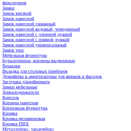
фиксатором
Замки
Замок врезной
Замок навесной
Замок навесной гаражный
Замок навесной кодовый, чемоданный
Замок навесной с длинной дужкой
Замок навесной с прямой дужкой
Замок навесной универсальный
Замок трос
Мебельная фурнитура
Бутылочницы, корзины выдвижные
Вешалки
Вкладка для столовых приборов
Демпферы и амортизаторы для ящиков и фасадов
Заглушка д/конфирмата
Замки мебельные
Зеркалодержатели
Консоль
Корзина навесная
Крепежная фурнитура
Кромка
Кромка меламиновая
Кромка ПВХ
Металлобокс, тандембокс