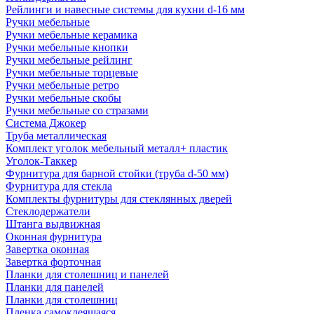
Рейлинги и навесные системы для кухни d-16 мм
Ручки мебельные
Ручки мебельные керамика
Ручки мебельные кнопки
Ручки мебельные рейлинг
Ручки мебельные торцевые
Ручки мебельные ретро
Ручки мебельные скобы
Ручки мебельные со стразами
Система Джокер
Труба металлическая
Комплект уголок мебельный металл+ пластик
Уголок-Таккер
Фурнитура для барной стойки (труба d-50 мм)
Фурнитура для стекла
Комплекты фурнитуры для стеклянных дверей
Стеклодержатели
Штанга выдвижная
Оконная фурнитура
Завертка оконная
Завертка форточная
Планки для столешниц и панелей
Планки для панелей
Планки для столешниц
Пленка самоклеящаяся