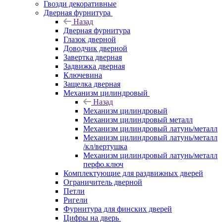
Гвозди декоративные
Дверная фурнитура
Назад
Дверная фурнитура
Глазок дверной
Доводчик дверной
Завертка дверная
Задвижка дверная
Ключевина
Защелка дверная
Механизм цилиндровый
Назад
Механизм цилиндровый
Механизм цилиндровый металл
Механизм цилиндровый латунь/металл
Механизм цилиндровый латунь/металл
/кл/вертушка
Механизм цилиндровый латунь/металл
перфо.ключ
Комплектующие для раздвижных дверей
Ограничитель дверной
Петли
Ригели
Фурнитура для финских дверей
Цифры на дверь