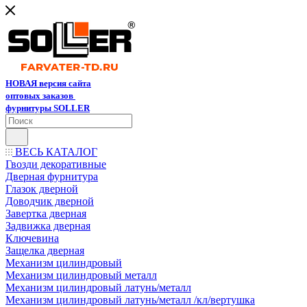
НОВАЯ версия сайта
оптовых заказов
фурнитуры SOLLER
ВЕСЬ КАТАЛОГ
Гвозди декоративные
Дверная фурнитура
Глазок дверной
Доводчик дверной
Завертка дверная
Задвижка дверная
Ключевина
Защелка дверная
Механизм цилиндровый
Механизм цилиндровый металл
Механизм цилиндровый латунь/металл
Механизм цилиндровый латунь/металл /кл/вертушка