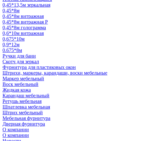
0,45*13,5м зеркальная
0,45*8м
0,45*8м витражная
0,45*8м витражная Р
0,45*8м голограмма
0,6*10м витражная
0,675*10м
0,9*12м
0.675*8м
Ручки для бани
Скотч для зеркал
Фурнитура для пластиковых окон
Штрихи, маркеры, карандаши, воски мебельные
Маркер мебельный
Воск мебельный
Жидкая кожа
Карандаш мебельный
Ретушь мебельная
Шпатлевка мебельная
Штрих мебельный
Мебельная фурнитура
Дверная фурнитура
О компании
О компании
Новости