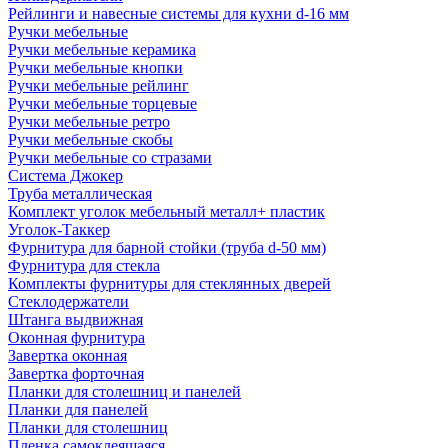
Рейлинги и навесные системы для кухни d-16 мм
Ручки мебельные
Ручки мебельные керамика
Ручки мебельные кнопки
Ручки мебельные рейлинг
Ручки мебельные торцевые
Ручки мебельные ретро
Ручки мебельные скобы
Ручки мебельные со стразами
Система Джокер
Труба металлическая
Комплект уголок мебельный металл+ пластик
Уголок-Таккер
Фурнитура для барной стойки (труба d-50 мм)
Фурнитура для стекла
Комплекты фурнитуры для стеклянных дверей
Стеклодержатели
Штанга выдвижная
Оконная фурнитура
Завертка оконная
Завертка форточная
Планки для столешниц и панелей
Планки для панелей
Планки для столешниц
Пленка самоклеящаяся