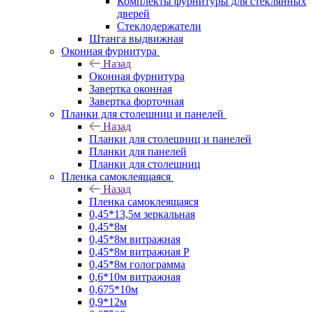
Комплекты фурнитуры для стеклянных
дверей
Стеклодержатели
Штанга выдвижная
Оконная фурнитура
Назад
Оконная фурнитура
Завертка оконная
Завертка форточная
Планки для столешниц и панелей
Назад
Планки для столешниц и панелей
Планки для панелей
Планки для столешниц
Пленка самоклеящаяся
Назад
Пленка самоклеящаяся
0,45*13,5м зеркальная
0,45*8м
0,45*8м витражная
0,45*8м витражная Р
0,45*8м голограмма
0,6*10м витражная
0,675*10м
0,9*12м