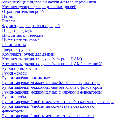
Механизм цилиндровый латунь/металл перфо.ключ
Комплектующие для раздвижных дверей
Ограничитель дверной
Петли
Ригели
Фурнитура для финских дверей
Цифры на дверь
Цифры металлические
Цифры пластиковые
Шпингалеты
Дверные ручки
Комплекты ручек для дверей
Комплекты дверных ручек (материал ЦАМ)
Комплекты дверных ручек (материал ЦАМ/алюминий)
Ручки пр-во Россия
Ручки - скобы
Ручки-защёлки нажимные
Ручки-защелки межкомнатные без ключа и фиксатора
Ручки-защелки межкомнатные без ключа с фиксатором
Ручки-защелки межкомнатные с ключом и фиксатором
Ручки-кнобы
Ручки-защелки /кнобы/ межкомнатные без ключа и фиксатора
Ручки-защелки /кнобы/ межкомнатные без ключа с
фиксатором
Ручки-защелки /кнобы/ межкомнатные с ключом и