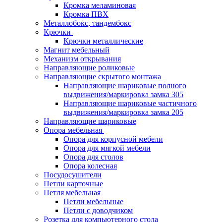
Кромка меламиновая
Кромка ПВХ
Металлобокс, тандембокс
Крючки
Крючки металлические
Магнит мебельный
Механизм открывания
Направляющие роликовые
Направляющие скрытого монтажа
Направляющие шариковые полного
выдвижения/маркировка замка 305
Направляющие шариковые частичного
выдвижения/маркировка замка 205
Направляющие шариковые
Опора мебельная
Опора для корпусной мебели
Опора для мягкой мебели
Опора для столов
Опора колесная
Посудосушители
Петли карточные
Петля мебельная
Петли мебельные
Петли с доводчиком
Розетка для компьютерного стола