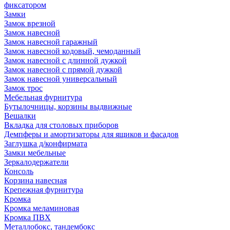
фиксатором
Замки
Замок врезной
Замок навесной
Замок навесной гаражный
Замок навесной кодовый, чемоданный
Замок навесной с длинной дужкой
Замок навесной с прямой дужкой
Замок навесной универсальный
Замок трос
Мебельная фурнитура
Бутылочницы, корзины выдвижные
Вешалки
Вкладка для столовых приборов
Демпферы и амортизаторы для ящиков и фасадов
Заглушка д/конфирмата
Замки мебельные
Зеркалодержатели
Консоль
Корзина навесная
Крепежная фурнитура
Кромка
Кромка меламиновая
Кромка ПВХ
Металлобокс, тандембокс