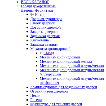
ВЕСЬ КАТАЛОГ
Гвозди декоративные
Дверная фурнитура
Назад
Дверная фурнитура
Глазок дверной
Доводчик дверной
Завертка дверная
Задвижка дверная
Ключевина
Защелка дверная
Механизм цилиндровый
Назад
Механизм цилиндровый
Механизм цилиндровый металл
Механизм цилиндровый латунь/металл
Механизм цилиндровый латунь/металл
/кл/вертушка
Механизм цилиндровый латунь/металл
перфо.ключ
Комплектующие для раздвижных дверей
Ограничитель дверной
Петли
Ригели
Фурнитура для финских дверей