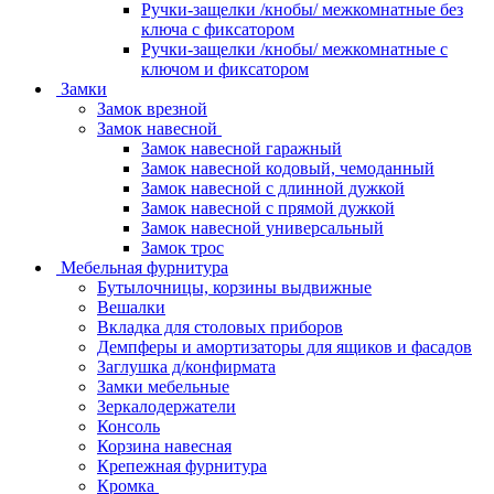
Ручки-защелки /кнобы/ межкомнатные без
ключа с фиксатором
Ручки-защелки /кнобы/ межкомнатные с
ключом и фиксатором
Замки
Замок врезной
Замок навесной
Замок навесной гаражный
Замок навесной кодовый, чемоданный
Замок навесной с длинной дужкой
Замок навесной с прямой дужкой
Замок навесной универсальный
Замок трос
Мебельная фурнитура
Бутылочницы, корзины выдвижные
Вешалки
Вкладка для столовых приборов
Демпферы и амортизаторы для ящиков и фасадов
Заглушка д/конфирмата
Замки мебельные
Зеркалодержатели
Консоль
Корзина навесная
Крепежная фурнитура
Кромка