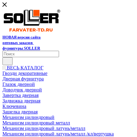
НОВАЯ версия сайта
оптовых заказов
фурнитуры SOLLER
ВЕСЬ КАТАЛОГ
Гвозди декоративные
Дверная фурнитура
Глазок дверной
Доводчик дверной
Завертка дверная
Задвижка дверная
Ключевина
Защелка дверная
Механизм цилиндровый
Механизм цилиндровый металл
Механизм цилиндровый латунь/металл
Механизм цилиндровый латунь/металл /кл/вертушка