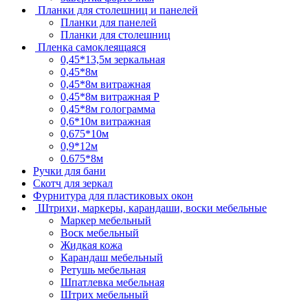
Планки для столешниц и панелей
Планки для панелей
Планки для столешниц
Пленка самоклеящаяся
0,45*13,5м зеркальная
0,45*8м
0,45*8м витражная
0,45*8м витражная Р
0,45*8м голограмма
0,6*10м витражная
0,675*10м
0,9*12м
0.675*8м
Ручки для бани
Скотч для зеркал
Фурнитура для пластиковых окон
Штрихи, маркеры, карандаши, воски мебельные
Маркер мебельный
Воск мебельный
Жидкая кожа
Карандаш мебельный
Ретушь мебельная
Шпатлевка мебельная
Штрих мебельный