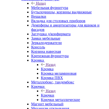
Назад
Мебельная фурнитура
Бутылочницы, корзины выдвижные
Вешалки
Вкладка для столовых приборов
Демпферы и амортизаторы для ящиков и
фасадов
Заглушка д/конфирмата
Замки мебельные
Зеркалодержатели
Консоль
Корзина навесная
Крепежная фурнитура
Кромка
Назад
Кромка
Кромка меламиновая
Кромка ПВХ
Металлобокс, тандембокс
Крючки
Назад
Крючки
Крючки металлические
Магнит мебельный
Механизм открывания