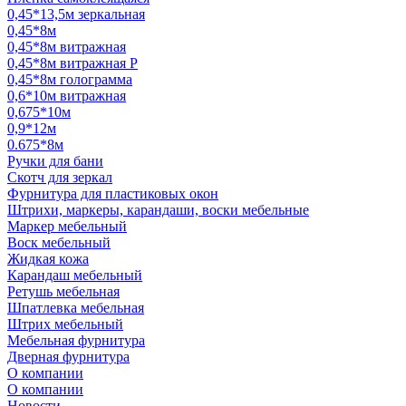
0,45*13,5м зеркальная
0,45*8м
0,45*8м витражная
0,45*8м витражная Р
0,45*8м голограмма
0,6*10м витражная
0,675*10м
0,9*12м
0.675*8м
Ручки для бани
Скотч для зеркал
Фурнитура для пластиковых окон
Штрихи, маркеры, карандаши, воски мебельные
Маркер мебельный
Воск мебельный
Жидкая кожа
Карандаш мебельный
Ретушь мебельная
Шпатлевка мебельная
Штрих мебельный
Мебельная фурнитура
Дверная фурнитура
О компании
О компании
Новости