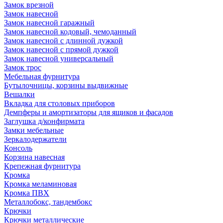
Замок врезной
Замок навесной
Замок навесной гаражный
Замок навесной кодовый, чемоданный
Замок навесной с длинной дужкой
Замок навесной с прямой дужкой
Замок навесной универсальный
Замок трос
Мебельная фурнитура
Бутылочницы, корзины выдвижные
Вешалки
Вкладка для столовых приборов
Демпферы и амортизаторы для ящиков и фасадов
Заглушка д/конфирмата
Замки мебельные
Зеркалодержатели
Консоль
Корзина навесная
Крепежная фурнитура
Кромка
Кромка меламиновая
Кромка ПВХ
Металлобокс, тандембокс
Крючки
Крючки металлические