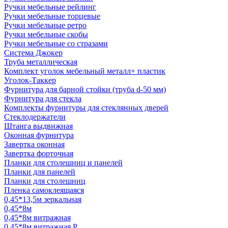
Ручки мебельные рейлинг
Ручки мебельные торцевые
Ручки мебельные ретро
Ручки мебельные скобы
Ручки мебельные со стразами
Система Джокер
Труба металлическая
Комплект уголок мебельный металл+ пластик
Уголок-Таккер
Фурнитура для барной стойки (труба d-50 мм)
Фурнитура для стекла
Комплекты фурнитуры для стеклянных дверей
Стеклодержатели
Штанга выдвижная
Оконная фурнитура
Завертка оконная
Завертка форточная
Планки для столешниц и панелей
Планки для панелей
Планки для столешниц
Пленка самоклеящаяся
0,45*13,5м зеркальная
0,45*8м
0,45*8м витражная
0,45*8м витражная Р