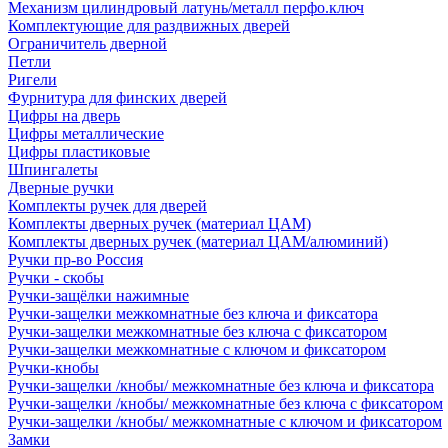
Механизм цилиндровый латунь/металл перфо.ключ
Комплектующие для раздвижных дверей
Ограничитель дверной
Петли
Ригели
Фурнитура для финских дверей
Цифры на дверь
Цифры металлические
Цифры пластиковые
Шпингалеты
Дверные ручки
Комплекты ручек для дверей
Комплекты дверных ручек (материал ЦАМ)
Комплекты дверных ручек (материал ЦАМ/алюминий)
Ручки пр-во Россия
Ручки - скобы
Ручки-защёлки нажимные
Ручки-защелки межкомнатные без ключа и фиксатора
Ручки-защелки межкомнатные без ключа с фиксатором
Ручки-защелки межкомнатные с ключом и фиксатором
Ручки-кнобы
Ручки-защелки /кнобы/ межкомнатные без ключа и фиксатора
Ручки-защелки /кнобы/ межкомнатные без ключа с фиксатором
Ручки-защелки /кнобы/ межкомнатные с ключом и фиксатором
Замки