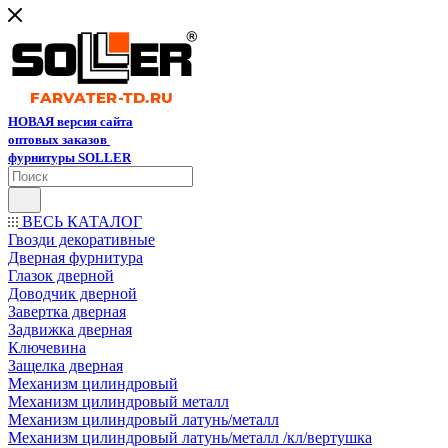
НОВАЯ версия сайта
оптовых заказов
фурнитуры SOLLER
ВЕСЬ КАТАЛОГ
Гвозди декоративные
Дверная фурнитура
Глазок дверной
Доводчик дверной
Завертка дверная
Задвижка дверная
Ключевина
Защелка дверная
Механизм цилиндровый
Механизм цилиндровый металл
Механизм цилиндровый латунь/металл
Механизм цилиндровый латунь/металл /кл/вертушка