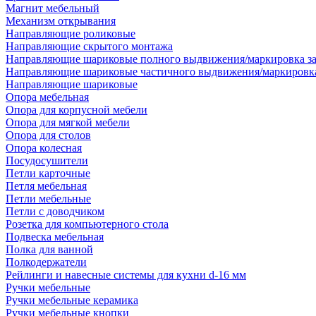
Магнит мебельный
Механизм открывания
Направляющие роликовые
Направляющие скрытого монтажа
Направляющие шариковые полного выдвижения/маркировка за
Направляющие шариковые частичного выдвижения/маркировка
Направляющие шариковые
Опора мебельная
Опора для корпусной мебели
Опора для мягкой мебели
Опора для столов
Опора колесная
Посудосушители
Петли карточные
Петля мебельная
Петли мебельные
Петли с доводчиком
Розетка для компьютерного стола
Подвеска мебельная
Полка для ванной
Полкодержатели
Рейлинги и навесные системы для кухни d-16 мм
Ручки мебельные
Ручки мебельные керамика
Ручки мебельные кнопки