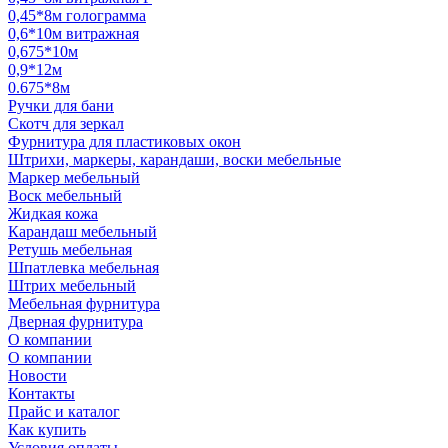
0,45*8м голограмма
0,6*10м витражная
0,675*10м
0,9*12м
0.675*8м
Ручки для бани
Скотч для зеркал
Фурнитура для пластиковых окон
Штрихи, маркеры, карандаши, воски мебельные
Маркер мебельный
Воск мебельный
Жидкая кожа
Карандаш мебельный
Ретушь мебельная
Шпатлевка мебельная
Штрих мебельный
Мебельная фурнитура
Дверная фурнитура
О компании
О компании
Новости
Контакты
Прайс и каталог
Как купить
Условия оплаты