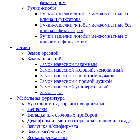
фиксатором
Ручки-кнобы
Ручки-защелки /кнобы/ межкомнатные без
ключа и фиксатора
Ручки-защелки /кнобы/ межкомнатные без
ключа с фиксатором
Ручки-защелки /кнобы/ межкомнатные с
ключом и фиксатором
Замки
Замок врезной
Замок навесной
Замок навесной гаражный
Замок навесной кодовый, чемоданный
Замок навесной с длинной дужкой
Замок навесной с прямой дужкой
Замок навесной универсальный
Замок трос
Мебельная фурнитура
Бутылочницы, корзины выдвижные
Вешалки
Вкладка для столовых приборов
Демпферы и амортизаторы для ящиков и фасадов
Заглушка д/конфирмата
Замки мебельные
Зеркалодержатели