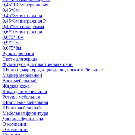
0,45*13,5м зеркальная
0,45*8м
0,45*8м витражная
0,45*8м витражная Р
0,45*8м голограмма
0,6*10м витражная
0,675*10м
0,9*12м
0.675*8м
Ручки для бани
Скотч для зеркал
Фурнитура для пластиковых окон
Штрихи, маркеры, карандаши, воски мебельные
Маркер мебельный
Воск мебельный
Жидкая кожа
Карандаш мебельный
Ретушь мебельная
Шпатлевка мебельная
Штрих мебельный
Мебельная фурнитура
Дверная фурнитура
О компании
О компании
Новости