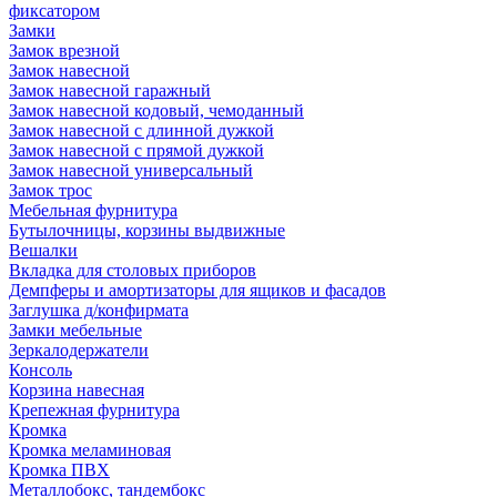
фиксатором
Замки
Замок врезной
Замок навесной
Замок навесной гаражный
Замок навесной кодовый, чемоданный
Замок навесной с длинной дужкой
Замок навесной с прямой дужкой
Замок навесной универсальный
Замок трос
Мебельная фурнитура
Бутылочницы, корзины выдвижные
Вешалки
Вкладка для столовых приборов
Демпферы и амортизаторы для ящиков и фасадов
Заглушка д/конфирмата
Замки мебельные
Зеркалодержатели
Консоль
Корзина навесная
Крепежная фурнитура
Кромка
Кромка меламиновая
Кромка ПВХ
Металлобокс, тандембокс