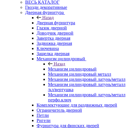
ВЕСЬ КАТАЛОГ
Гвозди декоративные
Дверная фурнитура
Назад
Дверная фурнитура
Глазок дверной
Доводчик дверной
Завертка дверная
Задвижка дверная
Ключевина
Защелка дверная
Механизм цилиндровый
Назад
Механизм цилиндровый
Механизм цилиндровый металл
Механизм цилиндровый латунь/металл
Механизм цилиндровый латунь/металл
/кл/вертушка
Механизм цилиндровый латунь/металл
перфо.ключ
Комплектующие для раздвижных дверей
Ограничитель дверной
Петли
Ригели
Фурнитура для финских дверей