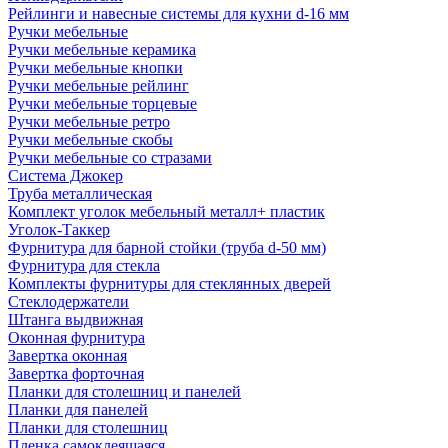
Рейлинги и навесные системы для кухни d-16 мм
Ручки мебельные
Ручки мебельные керамика
Ручки мебельные кнопки
Ручки мебельные рейлинг
Ручки мебельные торцевые
Ручки мебельные ретро
Ручки мебельные скобы
Ручки мебельные со стразами
Система Джокер
Труба металлическая
Комплект уголок мебельный металл+ пластик
Уголок-Таккер
Фурнитура для барной стойки (труба d-50 мм)
Фурнитура для стекла
Комплекты фурнитуры для стеклянных дверей
Стеклодержатели
Штанга выдвижная
Оконная фурнитура
Завертка оконная
Завертка форточная
Планки для столешниц и панелей
Планки для панелей
Планки для столешниц
Пленка самоклеящаяся