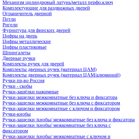
Механизм цилиндровый латунь/металл перфо.ключ
Комплектующие для раздвижных дверей
Ограничитель дверной
Петли
Ригели
Фурнитура для финских дверей
Цифры на дверь
Цифры металлические
Цифры пластиковые
Шпингалеты
Дверные ручки
Комплекты ручек для дверей
Комплекты дверных ручек (материал ЦАМ)
Комплекты дверных ручек (материал ЦАМ/алюминий)
Ручки пр-во Россия
Ручки - скобы
Ручки-защёлки нажимные
Ручки-защелки межкомнатные без ключа и фиксатора
Ручки-защелки межкомнатные без ключа с фиксатором
Ручки-защелки межкомнатные с ключом и фиксатором
Ручки-кнобы
Ручки-защелки /кнобы/ межкомнатные без ключа и фиксатора
Ручки-защелки /кнобы/ межкомнатные без ключа с
фиксатором
Ручки-защелки /кнобы/ межкомнатные с ключом и