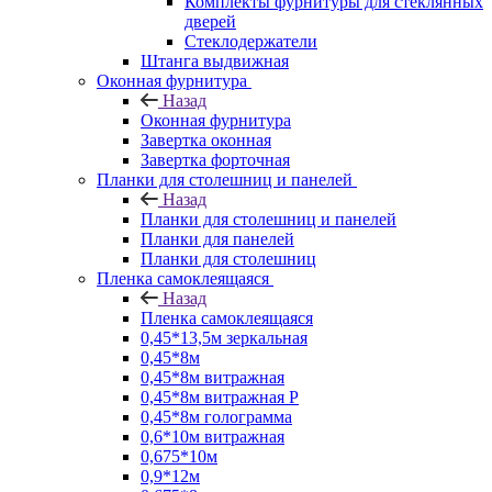
Комплекты фурнитуры для стеклянных
дверей
Стеклодержатели
Штанга выдвижная
Оконная фурнитура
Назад
Оконная фурнитура
Завертка оконная
Завертка форточная
Планки для столешниц и панелей
Назад
Планки для столешниц и панелей
Планки для панелей
Планки для столешниц
Пленка самоклеящаяся
Назад
Пленка самоклеящаяся
0,45*13,5м зеркальная
0,45*8м
0,45*8м витражная
0,45*8м витражная Р
0,45*8м голограмма
0,6*10м витражная
0,675*10м
0,9*12м