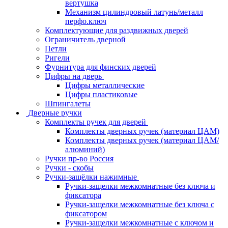
вертушка
Механизм цилиндровый латунь/металл
перфо.ключ
Комплектующие для раздвижных дверей
Ограничитель дверной
Петли
Ригели
Фурнитура для финских дверей
Цифры на дверь
Цифры металлические
Цифры пластиковые
Шпингалеты
Дверные ручки
Комплекты ручек для дверей
Комплекты дверных ручек (материал ЦАМ)
Комплекты дверных ручек (материал ЦАМ/
алюминий)
Ручки пр-во Россия
Ручки - скобы
Ручки-защёлки нажимные
Ручки-защелки межкомнатные без ключа и
фиксатора
Ручки-защелки межкомнатные без ключа с
фиксатором
Ручки-защелки межкомнатные с ключом и