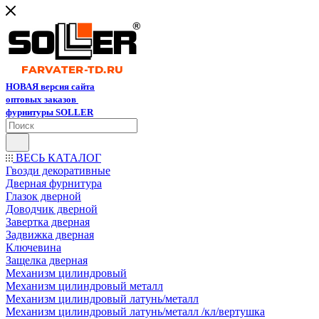
НОВАЯ версия сайта
оптовых заказов
фурнитуры SOLLER
ВЕСЬ КАТАЛОГ
Гвозди декоративные
Дверная фурнитура
Глазок дверной
Доводчик дверной
Завертка дверная
Задвижка дверная
Ключевина
Защелка дверная
Механизм цилиндровый
Механизм цилиндровый металл
Механизм цилиндровый латунь/металл
Механизм цилиндровый латунь/металл /кл/вертушка