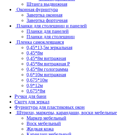
Штанга выдвижная
Оконная фурнитура
Завертка оконная
Завертка форточная
Планки для столешниц и панелей
Планки для панелей
Планки для столешниц
Пленка самоклеящаяся
0,45*13,5м зеркальная
0,45*8м
0,45*8м витражная
0,45*8м витражная Р
0,45*8м голограмма
0,6*10м витражная
0,675*10м
0,9*12м
0.675*8м
Ручки для бани
Скотч для зеркал
Фурнитура для пластиковых окон
Штрихи, маркеры, карандаши, воски мебельные
Маркер мебельный
Воск мебельный
Жидкая кожа
Карандаш мебельный