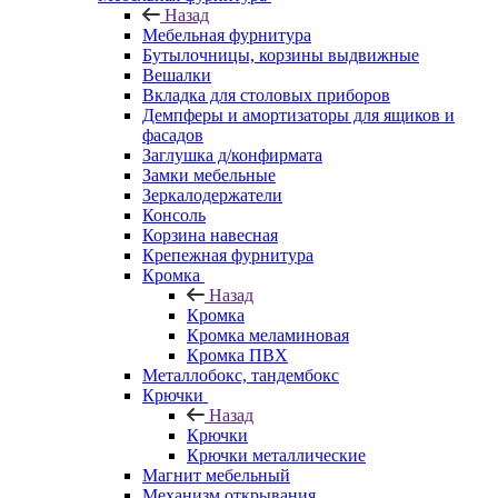
Назад
Мебельная фурнитура
Бутылочницы, корзины выдвижные
Вешалки
Вкладка для столовых приборов
Демпферы и амортизаторы для ящиков и
фасадов
Заглушка д/конфирмата
Замки мебельные
Зеркалодержатели
Консоль
Корзина навесная
Крепежная фурнитура
Кромка
Назад
Кромка
Кромка меламиновая
Кромка ПВХ
Металлобокс, тандембокс
Крючки
Назад
Крючки
Крючки металлические
Магнит мебельный
Механизм открывания