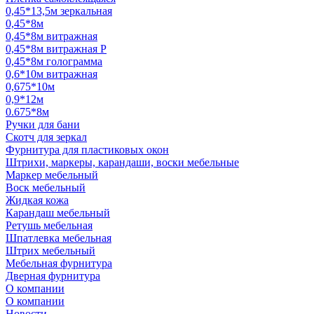
0,45*13,5м зеркальная
0,45*8м
0,45*8м витражная
0,45*8м витражная Р
0,45*8м голограмма
0,6*10м витражная
0,675*10м
0,9*12м
0.675*8м
Ручки для бани
Скотч для зеркал
Фурнитура для пластиковых окон
Штрихи, маркеры, карандаши, воски мебельные
Маркер мебельный
Воск мебельный
Жидкая кожа
Карандаш мебельный
Ретушь мебельная
Шпатлевка мебельная
Штрих мебельный
Мебельная фурнитура
Дверная фурнитура
О компании
О компании
Новости