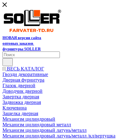
НОВАЯ версия сайта
оптовых заказов
фурнитуры SOLLER
ВЕСЬ КАТАЛОГ
Гвозди декоративные
Дверная фурнитура
Глазок дверной
Доводчик дверной
Завертка дверная
Задвижка дверная
Ключевина
Защелка дверная
Механизм цилиндровый
Механизм цилиндровый металл
Механизм цилиндровый латунь/металл
Механизм цилиндровый латунь/металл /кл/вертушка