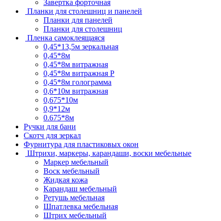
Завертка форточная
Планки для столешниц и панелей
Планки для панелей
Планки для столешниц
Пленка самоклеящаяся
0,45*13,5м зеркальная
0,45*8м
0,45*8м витражная
0,45*8м витражная Р
0,45*8м голограмма
0,6*10м витражная
0,675*10м
0,9*12м
0.675*8м
Ручки для бани
Скотч для зеркал
Фурнитура для пластиковых окон
Штрихи, маркеры, карандаши, воски мебельные
Маркер мебельный
Воск мебельный
Жидкая кожа
Карандаш мебельный
Ретушь мебельная
Шпатлевка мебельная
Штрих мебельный