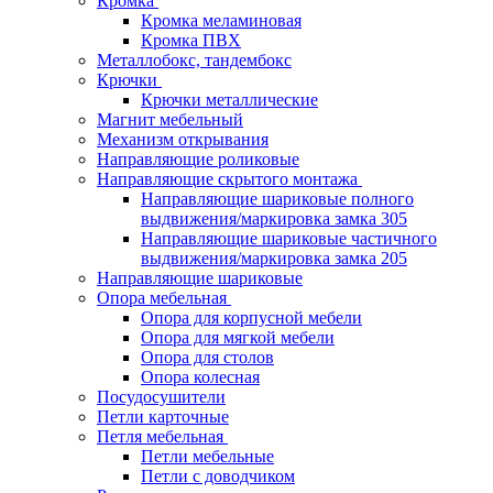
Кромка
Кромка меламиновая
Кромка ПВХ
Металлобокс, тандембокс
Крючки
Крючки металлические
Магнит мебельный
Механизм открывания
Направляющие роликовые
Направляющие скрытого монтажа
Направляющие шариковые полного
выдвижения/маркировка замка 305
Направляющие шариковые частичного
выдвижения/маркировка замка 205
Направляющие шариковые
Опора мебельная
Опора для корпусной мебели
Опора для мягкой мебели
Опора для столов
Опора колесная
Посудосушители
Петли карточные
Петля мебельная
Петли мебельные
Петли с доводчиком