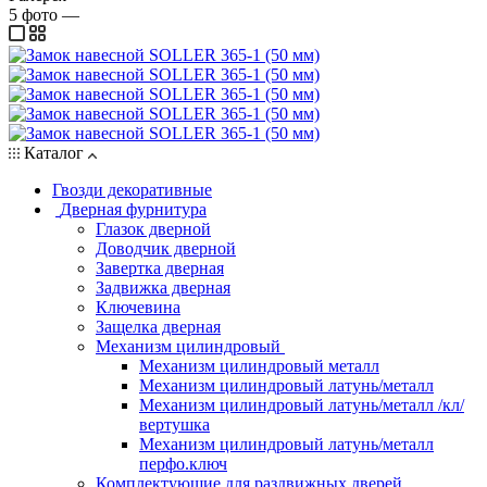
5
фото
—
Каталог
Гвозди декоративные
Дверная фурнитура
Глазок дверной
Доводчик дверной
Завертка дверная
Задвижка дверная
Ключевина
Защелка дверная
Механизм цилиндровый
Механизм цилиндровый металл
Механизм цилиндровый латунь/металл
Механизм цилиндровый латунь/металл /кл/
вертушка
Механизм цилиндровый латунь/металл
перфо.ключ
Комплектующие для раздвижных дверей