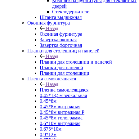
Комплекты фурнитуры для стеклянных
дверей
Стеклодержатели
Штанга выдвижная
Оконная фурнитура
Назад
Оконная фурнитура
Завертка оконная
Завертка форточная
Планки для столешниц и панелей
Назад
Планки для столешниц и панелей
Планки для панелей
Планки для столешниц
Пленка самоклеящаяся
Назад
Пленка самоклеящаяся
0,45*13,5м зеркальная
0,45*8м
0,45*8м витражная
0,45*8м витражная Р
0,45*8м голограмма
0,6*10м витражная
0,675*10м
0,9*12м