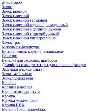
фиксатором
Замки
Замок врезной
Замок навесной
Замок навесной гаражный
Замок навесной кодовый, чемоданный
Замок навесной с длинной дужкой
Замок навесной с прямой дужкой
Замок навесной универсальный
Замок трос
Мебельная фурнитура
Бутылочницы, корзины выдвижные
Вешалки
Вкладка для столовых приборов
Демпферы и амортизаторы для ящиков и фасадов
Заглушка д/конфирмата
Замки мебельные
Зеркалодержатели
Консоль
Корзина навесная
Крепежная фурнитура
Кромка
Кромка меламиновая
Кромка ПВХ
Металлобокс, тандембокс