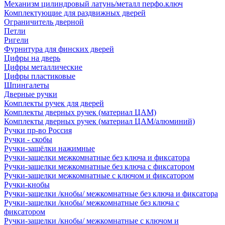
Механизм цилиндровый латунь/металл перфо.ключ
Комплектующие для раздвижных дверей
Ограничитель дверной
Петли
Ригели
Фурнитура для финских дверей
Цифры на дверь
Цифры металлические
Цифры пластиковые
Шпингалеты
Дверные ручки
Комплекты ручек для дверей
Комплекты дверных ручек (материал ЦАМ)
Комплекты дверных ручек (материал ЦАМ/алюминий)
Ручки пр-во Россия
Ручки - скобы
Ручки-защёлки нажимные
Ручки-защелки межкомнатные без ключа и фиксатора
Ручки-защелки межкомнатные без ключа с фиксатором
Ручки-защелки межкомнатные с ключом и фиксатором
Ручки-кнобы
Ручки-защелки /кнобы/ межкомнатные без ключа и фиксатора
Ручки-защелки /кнобы/ межкомнатные без ключа с
фиксатором
Ручки-защелки /кнобы/ межкомнатные с ключом и