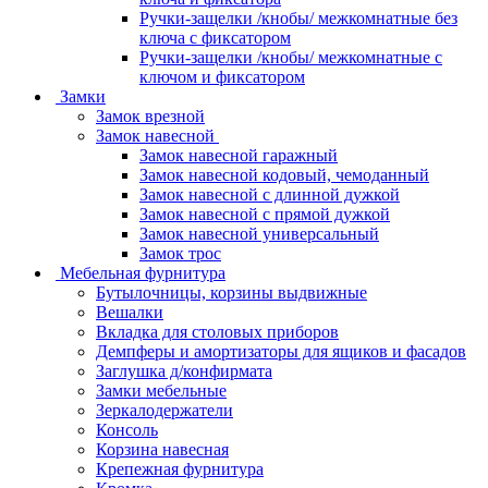
Ручки-защелки /кнобы/ межкомнатные без
ключа с фиксатором
Ручки-защелки /кнобы/ межкомнатные с
ключом и фиксатором
Замки
Замок врезной
Замок навесной
Замок навесной гаражный
Замок навесной кодовый, чемоданный
Замок навесной с длинной дужкой
Замок навесной с прямой дужкой
Замок навесной универсальный
Замок трос
Мебельная фурнитура
Бутылочницы, корзины выдвижные
Вешалки
Вкладка для столовых приборов
Демпферы и амортизаторы для ящиков и фасадов
Заглушка д/конфирмата
Замки мебельные
Зеркалодержатели
Консоль
Корзина навесная
Крепежная фурнитура