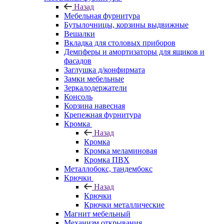
Назад
Мебельная фурнитура
Бутылочницы, корзины выдвижные
Вешалки
Вкладка для столовых приборов
Демпферы и амортизаторы для ящиков и
фасадов
Заглушка д/конфирмата
Замки мебельные
Зеркалодержатели
Консоль
Корзина навесная
Крепежная фурнитура
Кромка
Назад
Кромка
Кромка меламиновая
Кромка ПВХ
Металлобокс, тандембокс
Крючки
Назад
Крючки
Крючки металлические
Магнит мебельный
Механизм открывания