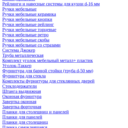
Рейлинги и навесные системы для кухни d-16 мм
Ручки мебельные
Ручки мебельные керамика
Ручки мебельные кнопки
Ручки мебельные рейлинг
Ручки мебельные торцевые
Ручки мебельные ретро
Ручки мебельные скобы
Ручки мебельные со стразами
Система Джокер
Труба металлическая
Комплект уголок мебельный металл+ пластик
Уголок-Таккер
Фурнитура для барной стойки (труба d-50 мм)
Фурнитура для стекла
Комплекты фурнитуры для стеклянных дверей
Стеклодержатели
Штанга выдвижная
Оконная фурнитура
Завертка оконная
Завертка форточная
Планки для столешниц и панелей
Планки для панелей
Планки для столешниц
Пленка самоклеящаяся