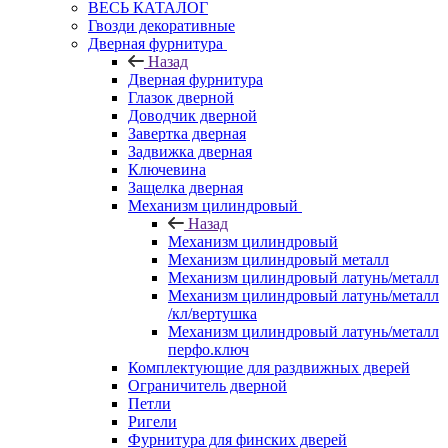
ВЕСЬ КАТАЛОГ
Гвозди декоративные
Дверная фурнитура
Назад
Дверная фурнитура
Глазок дверной
Доводчик дверной
Завертка дверная
Задвижка дверная
Ключевина
Защелка дверная
Механизм цилиндровый
Назад
Механизм цилиндровый
Механизм цилиндровый металл
Механизм цилиндровый латунь/металл
Механизм цилиндровый латунь/металл
/кл/вертушка
Механизм цилиндровый латунь/металл
перфо.ключ
Комплектующие для раздвижных дверей
Ограничитель дверной
Петли
Ригели
Фурнитура для финских дверей