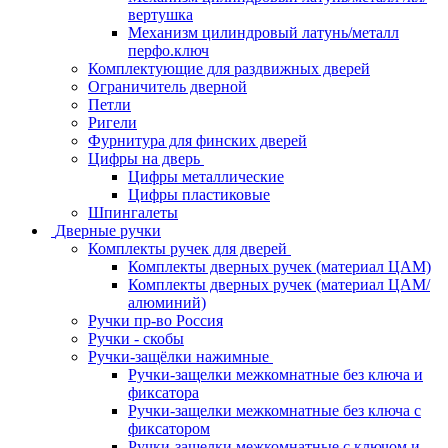
вертушка
Механизм цилиндровый латунь/металл
перфо.ключ
Комплектующие для раздвижных дверей
Ограничитель дверной
Петли
Ригели
Фурнитура для финских дверей
Цифры на дверь
Цифры металлические
Цифры пластиковые
Шпингалеты
Дверные ручки
Комплекты ручек для дверей
Комплекты дверных ручек (материал ЦАМ)
Комплекты дверных ручек (материал ЦАМ/
алюминий)
Ручки пр-во Россия
Ручки - скобы
Ручки-защёлки нажимные
Ручки-защелки межкомнатные без ключа и
фиксатора
Ручки-защелки межкомнатные без ключа с
фиксатором
Ручки-защелки межкомнатные с ключом и