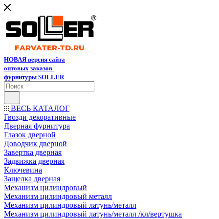
НОВАЯ версия сайта
оптовых заказов
фурнитуры SOLLER
ВЕСЬ КАТАЛОГ
Гвозди декоративные
Дверная фурнитура
Глазок дверной
Доводчик дверной
Завертка дверная
Задвижка дверная
Ключевина
Защелка дверная
Механизм цилиндровый
Механизм цилиндровый металл
Механизм цилиндровый латунь/металл
Механизм цилиндровый латунь/металл /кл/вертушка