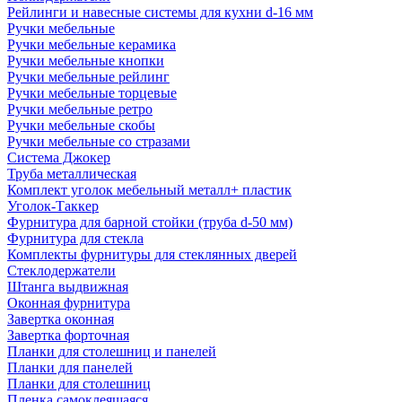
Рейлинги и навесные системы для кухни d-16 мм
Ручки мебельные
Ручки мебельные керамика
Ручки мебельные кнопки
Ручки мебельные рейлинг
Ручки мебельные торцевые
Ручки мебельные ретро
Ручки мебельные скобы
Ручки мебельные со стразами
Система Джокер
Труба металлическая
Комплект уголок мебельный металл+ пластик
Уголок-Таккер
Фурнитура для барной стойки (труба d-50 мм)
Фурнитура для стекла
Комплекты фурнитуры для стеклянных дверей
Стеклодержатели
Штанга выдвижная
Оконная фурнитура
Завертка оконная
Завертка форточная
Планки для столешниц и панелей
Планки для панелей
Планки для столешниц
Пленка самоклеящаяся