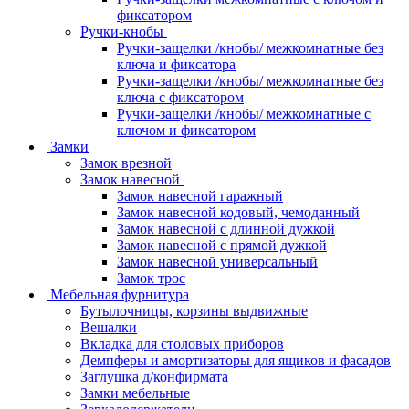
фиксатором
Ручки-кнобы
Ручки-защелки /кнобы/ межкомнатные без
ключа и фиксатора
Ручки-защелки /кнобы/ межкомнатные без
ключа с фиксатором
Ручки-защелки /кнобы/ межкомнатные с
ключом и фиксатором
Замки
Замок врезной
Замок навесной
Замок навесной гаражный
Замок навесной кодовый, чемоданный
Замок навесной с длинной дужкой
Замок навесной с прямой дужкой
Замок навесной универсальный
Замок трос
Мебельная фурнитура
Бутылочницы, корзины выдвижные
Вешалки
Вкладка для столовых приборов
Демпферы и амортизаторы для ящиков и фасадов
Заглушка д/конфирмата
Замки мебельные