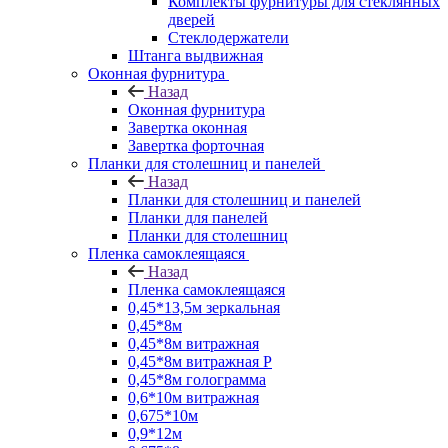
Комплекты фурнитуры для стеклянных
дверей
Стеклодержатели
Штанга выдвижная
Оконная фурнитура
Назад
Оконная фурнитура
Завертка оконная
Завертка форточная
Планки для столешниц и панелей
Назад
Планки для столешниц и панелей
Планки для панелей
Планки для столешниц
Пленка самоклеящаяся
Назад
Пленка самоклеящаяся
0,45*13,5м зеркальная
0,45*8м
0,45*8м витражная
0,45*8м витражная Р
0,45*8м голограмма
0,6*10м витражная
0,675*10м
0,9*12м