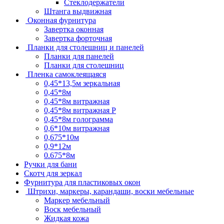
Стеклодержатели
Штанга выдвижная
Оконная фурнитура
Завертка оконная
Завертка форточная
Планки для столешниц и панелей
Планки для панелей
Планки для столешниц
Пленка самоклеящаяся
0,45*13,5м зеркальная
0,45*8м
0,45*8м витражная
0,45*8м витражная Р
0,45*8м голограмма
0,6*10м витражная
0,675*10м
0,9*12м
0.675*8м
Ручки для бани
Скотч для зеркал
Фурнитура для пластиковых окон
Штрихи, маркеры, карандаши, воски мебельные
Маркер мебельный
Воск мебельный
Жидкая кожа