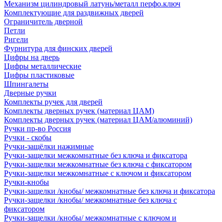
Механизм цилиндровый латунь/металл перфо.ключ
Комплектующие для раздвижных дверей
Ограничитель дверной
Петли
Ригели
Фурнитура для финских дверей
Цифры на дверь
Цифры металлические
Цифры пластиковые
Шпингалеты
Дверные ручки
Комплекты ручек для дверей
Комплекты дверных ручек (материал ЦАМ)
Комплекты дверных ручек (материал ЦАМ/алюминий)
Ручки пр-во Россия
Ручки - скобы
Ручки-защёлки нажимные
Ручки-защелки межкомнатные без ключа и фиксатора
Ручки-защелки межкомнатные без ключа с фиксатором
Ручки-защелки межкомнатные с ключом и фиксатором
Ручки-кнобы
Ручки-защелки /кнобы/ межкомнатные без ключа и фиксатора
Ручки-защелки /кнобы/ межкомнатные без ключа с
фиксатором
Ручки-защелки /кнобы/ межкомнатные с ключом и