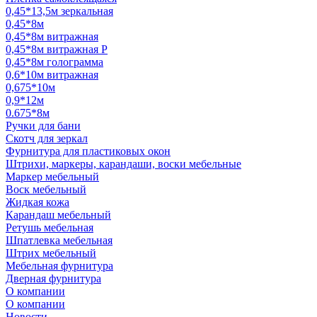
0,45*13,5м зеркальная
0,45*8м
0,45*8м витражная
0,45*8м витражная Р
0,45*8м голограмма
0,6*10м витражная
0,675*10м
0,9*12м
0.675*8м
Ручки для бани
Скотч для зеркал
Фурнитура для пластиковых окон
Штрихи, маркеры, карандаши, воски мебельные
Маркер мебельный
Воск мебельный
Жидкая кожа
Карандаш мебельный
Ретушь мебельная
Шпатлевка мебельная
Штрих мебельный
Мебельная фурнитура
Дверная фурнитура
О компании
О компании
Новости