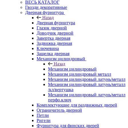
ВЕСЬ КАТАЛОГ
Гвозди декоративные
Дверная фурнитура
Назад
Дверная фурнитура
Глазок дверной
Доводчик дверной
Завертка дверная
Задвижка дверная
Ключевина
Защелка дверная
Механизм цилиндровый
Назад
Механизм цилиндровый
Механизм цилиндровый металл
Механизм цилиндровый латунь/металл
Механизм цилиндровый латунь/металл
/кл/вертушка
Механизм цилиндровый латунь/металл
перфо.ключ
Комплектующие для раздвижных дверей
Ограничитель дверной
Петли
Ригели
Фурнитура для финских дверей