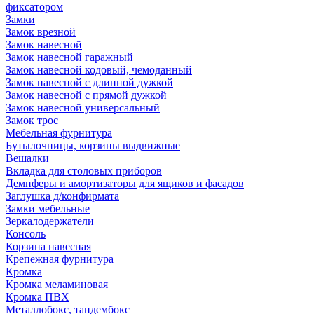
фиксатором
Замки
Замок врезной
Замок навесной
Замок навесной гаражный
Замок навесной кодовый, чемоданный
Замок навесной с длинной дужкой
Замок навесной с прямой дужкой
Замок навесной универсальный
Замок трос
Мебельная фурнитура
Бутылочницы, корзины выдвижные
Вешалки
Вкладка для столовых приборов
Демпферы и амортизаторы для ящиков и фасадов
Заглушка д/конфирмата
Замки мебельные
Зеркалодержатели
Консоль
Корзина навесная
Крепежная фурнитура
Кромка
Кромка меламиновая
Кромка ПВХ
Металлобокс, тандембокс