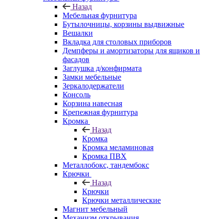
Назад
Мебельная фурнитура
Бутылочницы, корзины выдвижные
Вешалки
Вкладка для столовых приборов
Демпферы и амортизаторы для ящиков и
фасадов
Заглушка д/конфирмата
Замки мебельные
Зеркалодержатели
Консоль
Корзина навесная
Крепежная фурнитура
Кромка
Назад
Кромка
Кромка меламиновая
Кромка ПВХ
Металлобокс, тандембокс
Крючки
Назад
Крючки
Крючки металлические
Магнит мебельный
Механизм открывания