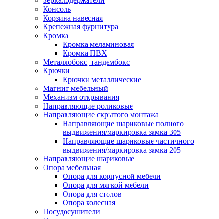
Зеркалодержатели
Консоль
Корзина навесная
Крепежная фурнитура
Кромка
Кромка меламиновая
Кромка ПВХ
Металлобокс, тандембокс
Крючки
Крючки металлические
Магнит мебельный
Механизм открывания
Направляющие роликовые
Направляющие скрытого монтажа
Направляющие шариковые полного
выдвижения/маркировка замка 305
Направляющие шариковые частичного
выдвижения/маркировка замка 205
Направляющие шариковые
Опора мебельная
Опора для корпусной мебели
Опора для мягкой мебели
Опора для столов
Опора колесная
Посудосушители