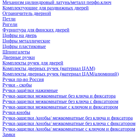
Механизм цилиндровый латунь/металл перфо.ключ
Комплектующие для раздвижных дверей
Ограничитель дверной
Петли
Ригели
Фурнитура для финских дверей
Цифры на дверь
Цифры металлические
Цифры пластиковые
Шпингалеты
Дверные ручки
Комплекты ручек для дверей
Комплекты дверных ручек (материал ЦАМ)
Комплекты дверных ручек (материал ЦАМ/алюминий)
Ручки пр-во Россия
Ручки - скобы
Ручки-защёлки нажимные
Ручки-защелки межкомнатные без ключа и фиксатора
Ручки-защелки межкомнатные без ключа с фиксатором
Ручки-защелки межкомнатные с ключом и фиксатором
Ручки-кнобы
Ручки-защелки /кнобы/ межкомнатные без ключа и фиксатора
Ручки-защелки /кнобы/ межкомнатные без ключа с фиксатором
Ручки-защелки /кнобы/ межкомнатные с ключом и фиксатором
Замки