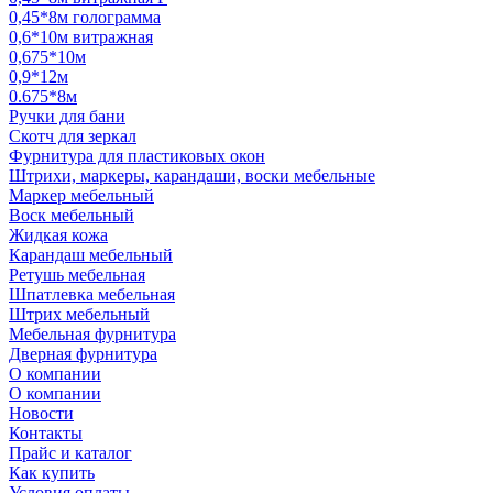
0,45*8м голограмма
0,6*10м витражная
0,675*10м
0,9*12м
0.675*8м
Ручки для бани
Скотч для зеркал
Фурнитура для пластиковых окон
Штрихи, маркеры, карандаши, воски мебельные
Маркер мебельный
Воск мебельный
Жидкая кожа
Карандаш мебельный
Ретушь мебельная
Шпатлевка мебельная
Штрих мебельный
Мебельная фурнитура
Дверная фурнитура
О компании
О компании
Новости
Контакты
Прайс и каталог
Как купить
Условия оплаты