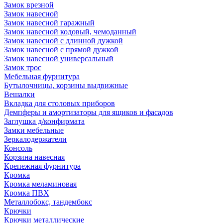
Замок врезной
Замок навесной
Замок навесной гаражный
Замок навесной кодовый, чемоданный
Замок навесной с длинной дужкой
Замок навесной с прямой дужкой
Замок навесной универсальный
Замок трос
Мебельная фурнитура
Бутылочницы, корзины выдвижные
Вешалки
Вкладка для столовых приборов
Демпферы и амортизаторы для ящиков и фасадов
Заглушка д/конфирмата
Замки мебельные
Зеркалодержатели
Консоль
Корзина навесная
Крепежная фурнитура
Кромка
Кромка меламиновая
Кромка ПВХ
Металлобокс, тандембокс
Крючки
Крючки металлические