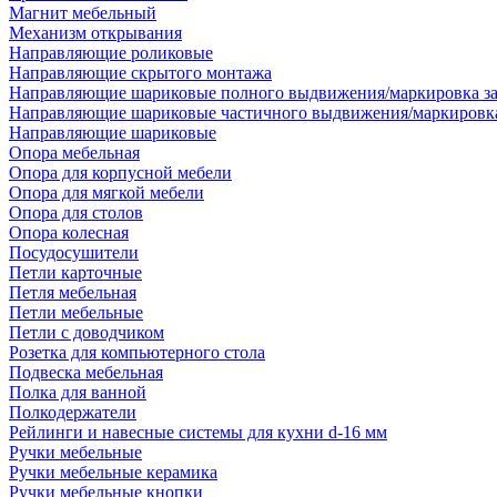
Магнит мебельный
Механизм открывания
Направляющие роликовые
Направляющие скрытого монтажа
Направляющие шариковые полного выдвижения/маркировка за
Направляющие шариковые частичного выдвижения/маркировка
Направляющие шариковые
Опора мебельная
Опора для корпусной мебели
Опора для мягкой мебели
Опора для столов
Опора колесная
Посудосушители
Петли карточные
Петля мебельная
Петли мебельные
Петли с доводчиком
Розетка для компьютерного стола
Подвеска мебельная
Полка для ванной
Полкодержатели
Рейлинги и навесные системы для кухни d-16 мм
Ручки мебельные
Ручки мебельные керамика
Ручки мебельные кнопки