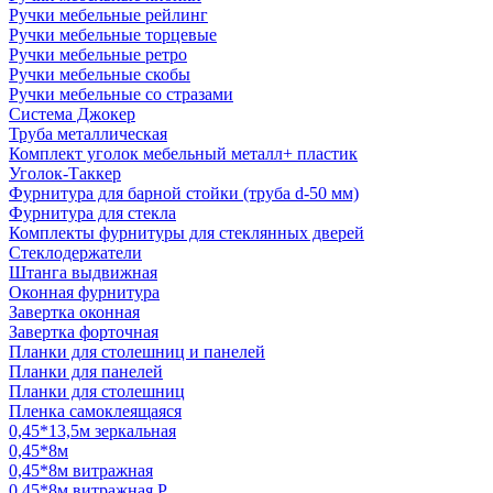
Ручки мебельные рейлинг
Ручки мебельные торцевые
Ручки мебельные ретро
Ручки мебельные скобы
Ручки мебельные со стразами
Система Джокер
Труба металлическая
Комплект уголок мебельный металл+ пластик
Уголок-Таккер
Фурнитура для барной стойки (труба d-50 мм)
Фурнитура для стекла
Комплекты фурнитуры для стеклянных дверей
Стеклодержатели
Штанга выдвижная
Оконная фурнитура
Завертка оконная
Завертка форточная
Планки для столешниц и панелей
Планки для панелей
Планки для столешниц
Пленка самоклеящаяся
0,45*13,5м зеркальная
0,45*8м
0,45*8м витражная
0,45*8м витражная Р