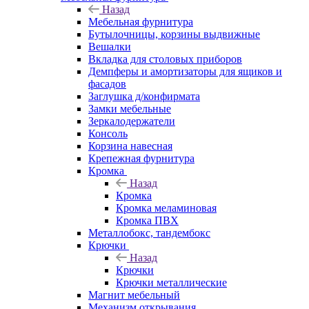
Назад
Мебельная фурнитура
Бутылочницы, корзины выдвижные
Вешалки
Вкладка для столовых приборов
Демпферы и амортизаторы для ящиков и
фасадов
Заглушка д/конфирмата
Замки мебельные
Зеркалодержатели
Консоль
Корзина навесная
Крепежная фурнитура
Кромка
Назад
Кромка
Кромка меламиновая
Кромка ПВХ
Металлобокс, тандембокс
Крючки
Назад
Крючки
Крючки металлические
Магнит мебельный
Механизм открывания