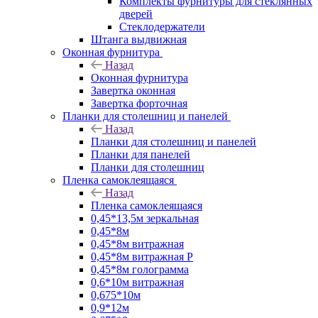
Комплекты фурнитуры для стеклянных
дверей
Стеклодержатели
Штанга выдвижная
Оконная фурнитура
Назад
Оконная фурнитура
Завертка оконная
Завертка форточная
Планки для столешниц и панелей
Назад
Планки для столешниц и панелей
Планки для панелей
Планки для столешниц
Пленка самоклеящаяся
Назад
Пленка самоклеящаяся
0,45*13,5м зеркальная
0,45*8м
0,45*8м витражная
0,45*8м витражная Р
0,45*8м голограмма
0,6*10м витражная
0,675*10м
0,9*12м