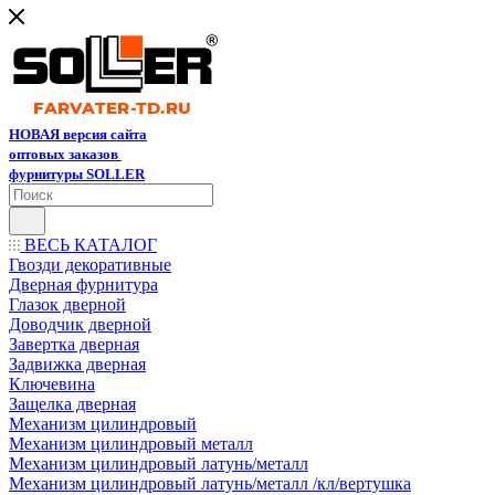
НОВАЯ версия сайта
оптовых заказов
фурнитуры SOLLER
ВЕСЬ КАТАЛОГ
Гвозди декоративные
Дверная фурнитура
Глазок дверной
Доводчик дверной
Завертка дверная
Задвижка дверная
Ключевина
Защелка дверная
Механизм цилиндровый
Механизм цилиндровый металл
Механизм цилиндровый латунь/металл
Механизм цилиндровый латунь/металл /кл/вертушка