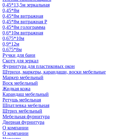
0,45*13,5м зеркальная
0,45*8м
0,45*8м витражная
0,45*8м витражная Р
0,45*8м голограмма
0,6*10м витражная
0,675*10м
0,9*12м
0.675*8м
Ручки для бани
Скотч для зеркал
Фурнитура для пластиковых окон
Штрихи, маркеры, карандаши, воски мебельные
Маркер мебельный
Воск мебельный
Жидкая кожа
Карандаш мебельный
Ретушь мебельная
Шпатлевка мебельная
Штрих мебельный
Мебельная фурнитура
Дверная фурнитура
О компании
О компании
Новости