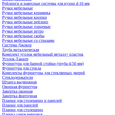
Рейлинги и навесные системы для кухни d-16 мм
Ручки мебельные
Ручки мебельные керамика
Ручки мебельные кнопки
Ручки мебельные рейлинг
Ручки мебельные торцевые
Ручки мебельные ретро
Ручки мебельные скобы
Ручки мебельные со стразами
Система Джокер
Труба металлическая
Комплект уголок мебельный металл+ пластик
Уголок-Таккер
Фурнитура для барной стойки (труба d-50 мм)
Фурнитура для стекла
Комплекты фурнитуры для стеклянных дверей
Стеклодержатели
Штанга выдвижная
Оконная фурнитура
Завертка оконная
Завертка форточная
Планки для столешниц и панелей
Планки для панелей
Планки для столешниц
Пленка самоклеящаяся