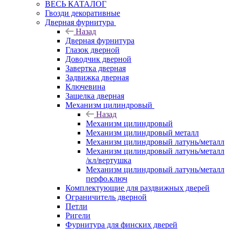
ВЕСЬ КАТАЛОГ
Гвозди декоративные
Дверная фурнитура
Назад
Дверная фурнитура
Глазок дверной
Доводчик дверной
Завертка дверная
Задвижка дверная
Ключевина
Защелка дверная
Механизм цилиндровый
Назад
Механизм цилиндровый
Механизм цилиндровый металл
Механизм цилиндровый латунь/металл
Механизм цилиндровый латунь/металл
/кл/вертушка
Механизм цилиндровый латунь/металл
перфо.ключ
Комплектующие для раздвижных дверей
Ограничитель дверной
Петли
Ригели
Фурнитура для финских дверей