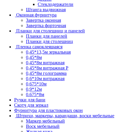
Стеклодержатели
Штанга выдвижная
Оконная фурнитура
Завертка оконная
Завертка форточная
Планки для столешниц и панелей
Планки для панелей
Планки для столешниц
Пленка самоклеящаяся
0,45*13,5м зеркальная
0,45*8м
0,45*8м витражная
0,45*8м витражная Р
0,45*8м голограмма
0,6*10м витражная
0,675*10м
0,9*12м
0.675*8м
Ручки для бани
Скотч для зеркал
Фурнитура для пластиковых окон
Штрихи, маркеры, карандаши, воски мебельные
Маркер мебельный
Воск мебельный
Жидкая кожа