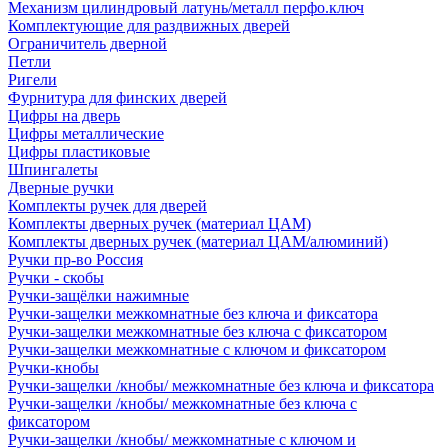
Механизм цилиндровый латунь/металл перфо.ключ
Комплектующие для раздвижных дверей
Ограничитель дверной
Петли
Ригели
Фурнитура для финских дверей
Цифры на дверь
Цифры металлические
Цифры пластиковые
Шпингалеты
Дверные ручки
Комплекты ручек для дверей
Комплекты дверных ручек (материал ЦАМ)
Комплекты дверных ручек (материал ЦАМ/алюминий)
Ручки пр-во Россия
Ручки - скобы
Ручки-защёлки нажимные
Ручки-защелки межкомнатные без ключа и фиксатора
Ручки-защелки межкомнатные без ключа с фиксатором
Ручки-защелки межкомнатные с ключом и фиксатором
Ручки-кнобы
Ручки-защелки /кнобы/ межкомнатные без ключа и фиксатора
Ручки-защелки /кнобы/ межкомнатные без ключа с
фиксатором
Ручки-защелки /кнобы/ межкомнатные с ключом и