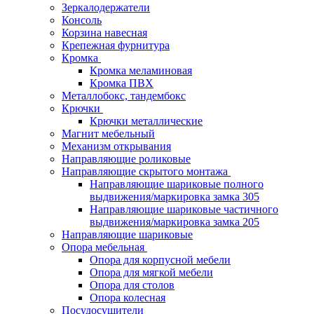
Зеркалодержатели
Консоль
Корзина навесная
Крепежная фурнитура
Кромка
Кромка меламиновая
Кромка ПВХ
Металлобокс, тандембокс
Крючки
Крючки металлические
Магнит мебельный
Механизм открывания
Направляющие роликовые
Направляющие скрытого монтажа
Направляющие шариковые полного
выдвижения/маркировка замка 305
Направляющие шариковые частичного
выдвижения/маркировка замка 205
Направляющие шариковые
Опора мебельная
Опора для корпусной мебели
Опора для мягкой мебели
Опора для столов
Опора колесная
Посудосушители