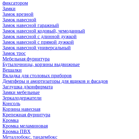
фиксатором
Замки
Замок врезной
Замок навесной
Замок навесной гаражный
Замок навесной кодовый, чемоданный
Замок навесной с длинной дужкой
Замок навесной с прямой дужкой
Замок навесной универсальный
Замок трос
Мебельная фурнитура
Бутылочницы, корзины выдвижные
Вешалки
Вкладка для столовых приборов
Демпферы и амортизаторы для ящиков и фасадов
Заглушка д/конфирмата
Замки мебельные
Зеркалодержатели
Консоль
Корзина навесная
Крепежная фурнитура
Кромка
Кромка меламиновая
Кромка ПВХ
Металлобокс, тандембокс