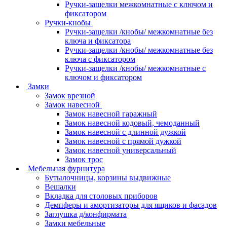
Ручки-защелки межкомнатные с ключом и
фиксатором
Ручки-кнобы
Ручки-защелки /кнобы/ межкомнатные без
ключа и фиксатора
Ручки-защелки /кнобы/ межкомнатные без
ключа с фиксатором
Ручки-защелки /кнобы/ межкомнатные с
ключом и фиксатором
Замки
Замок врезной
Замок навесной
Замок навесной гаражный
Замок навесной кодовый, чемоданный
Замок навесной с длинной дужкой
Замок навесной с прямой дужкой
Замок навесной универсальный
Замок трос
Мебельная фурнитура
Бутылочницы, корзины выдвижные
Вешалки
Вкладка для столовых приборов
Демпферы и амортизаторы для ящиков и фасадов
Заглушка д/конфирмата
Замки мебельные