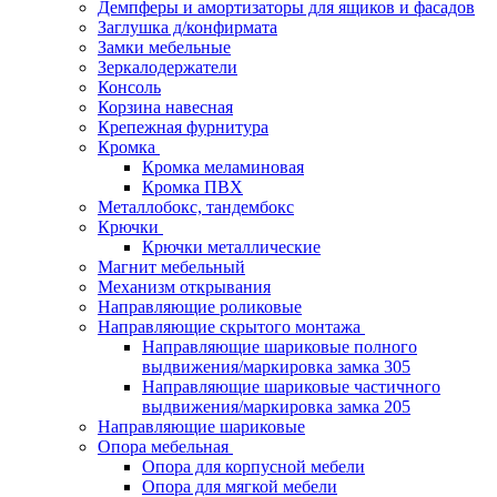
Демпферы и амортизаторы для ящиков и фасадов
Заглушка д/конфирмата
Замки мебельные
Зеркалодержатели
Консоль
Корзина навесная
Крепежная фурнитура
Кромка
Кромка меламиновая
Кромка ПВХ
Металлобокс, тандембокс
Крючки
Крючки металлические
Магнит мебельный
Механизм открывания
Направляющие роликовые
Направляющие скрытого монтажа
Направляющие шариковые полного
выдвижения/маркировка замка 305
Направляющие шариковые частичного
выдвижения/маркировка замка 205
Направляющие шариковые
Опора мебельная
Опора для корпусной мебели
Опора для мягкой мебели