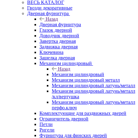
ВЕСЬ КАТАЛОГ
Гвозди декоративные
Дверная фурнитура
Назад
Дверная фурнитура
Глазок дверной
Доводчик дверной
Завертка дверная
Задвижка дверная
Ключевина
Защелка дверная
Механизм цилиндровый
Назад
Механизм цилиндровый
Механизм цилиндровый металл
Механизм цилиндровый латунь/металл
Механизм цилиндровый латунь/металл
/кл/вертушка
Механизм цилиндровый латунь/металл
перфо.ключ
Комплектующие для раздвижных дверей
Ограничитель дверной
Петли
Ригели
Фурнитура для финских дверей