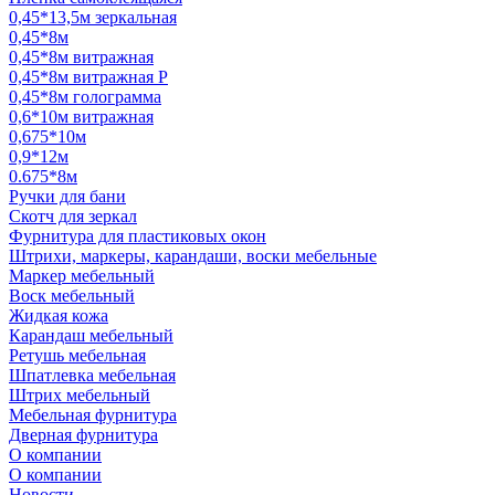
0,45*13,5м зеркальная
0,45*8м
0,45*8м витражная
0,45*8м витражная Р
0,45*8м голограмма
0,6*10м витражная
0,675*10м
0,9*12м
0.675*8м
Ручки для бани
Скотч для зеркал
Фурнитура для пластиковых окон
Штрихи, маркеры, карандаши, воски мебельные
Маркер мебельный
Воск мебельный
Жидкая кожа
Карандаш мебельный
Ретушь мебельная
Шпатлевка мебельная
Штрих мебельный
Мебельная фурнитура
Дверная фурнитура
О компании
О компании
Новости