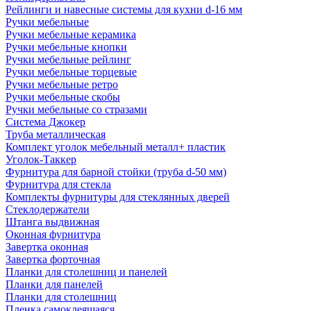
Рейлинги и навесные системы для кухни d-16 мм
Ручки мебельные
Ручки мебельные керамика
Ручки мебельные кнопки
Ручки мебельные рейлинг
Ручки мебельные торцевые
Ручки мебельные ретро
Ручки мебельные скобы
Ручки мебельные со стразами
Система Джокер
Труба металлическая
Комплект уголок мебельный металл+ пластик
Уголок-Таккер
Фурнитура для барной стойки (труба d-50 мм)
Фурнитура для стекла
Комплекты фурнитуры для стеклянных дверей
Стеклодержатели
Штанга выдвижная
Оконная фурнитура
Завертка оконная
Завертка форточная
Планки для столешниц и панелей
Планки для панелей
Планки для столешниц
Пленка самоклеящаяся