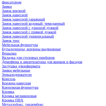
фиксатором
Замки
Замок врезной
Замок навесной
Замок навесной гаражный
Замок навесной кодовый, чемоданный
Замок навесной с длинной дужкой
Замок навесной с прямой дужкой
Замок навесной универсальный
Замок трос
Мебельная фурнитура
Бутылочницы, корзины выдвижные
Вешалки
Вкладка для столовых приборов
Демпферы и амортизаторы для ящиков и фасадов
Заглушка д/конфирмата
Замки мебельные
Зеркалодержатели
Консоль
Корзина навесная
Крепежная фурнитура
Кромка
Кромка меламиновая
Кромка ПВХ
Металлобокс, тандембокс