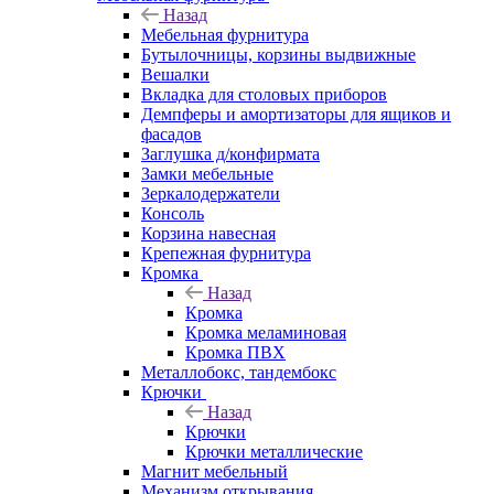
Назад
Мебельная фурнитура
Бутылочницы, корзины выдвижные
Вешалки
Вкладка для столовых приборов
Демпферы и амортизаторы для ящиков и
фасадов
Заглушка д/конфирмата
Замки мебельные
Зеркалодержатели
Консоль
Корзина навесная
Крепежная фурнитура
Кромка
Назад
Кромка
Кромка меламиновая
Кромка ПВХ
Металлобокс, тандембокс
Крючки
Назад
Крючки
Крючки металлические
Магнит мебельный
Механизм открывания