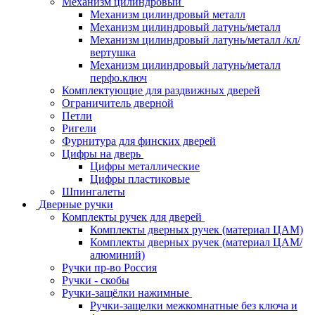
Механизм цилиндровый
Механизм цилиндровый металл
Механизм цилиндровый латунь/металл
Механизм цилиндровый латунь/металл /кл/
вертушка
Механизм цилиндровый латунь/металл
перфо.ключ
Комплектующие для раздвижных дверей
Ограничитель дверной
Петли
Ригели
Фурнитура для финских дверей
Цифры на дверь
Цифры металлические
Цифры пластиковые
Шпингалеты
Дверные ручки
Комплекты ручек для дверей
Комплекты дверных ручек (материал ЦАМ)
Комплекты дверных ручек (материал ЦАМ/
алюминий)
Ручки пр-во Россия
Ручки - скобы
Ручки-защёлки нажимные
Ручки-защелки межкомнатные без ключа и