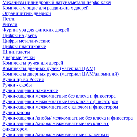
Механизм цилиндровый латунь/металл перфо.ключ
Комплектующие для раздвижных дверей
Ограничитель дверной
Петли
Ригели
Фурнитура для финских дверей
Цифры на дверь
Цифры металлические
Цифры пластиковые
Шпингалеты
Дверные ручки
Комплекты ручек для дверей
Комплекты дверных ручек (материал ЦАМ)
Комплекты дверных ручек (материал ЦАМ/алюминий)
Ручки пр-во Россия
Ручки - скобы
Ручки-защёлки нажимные
Ручки-защелки межкомнатные без ключа и фиксатора
Ручки-защелки межкомнатные без ключа с фиксатором
Ручки-защелки межкомнатные с ключом и фиксатором
Ручки-кнобы
Ручки-защелки /кнобы/ межкомнатные без ключа и фиксатора
Ручки-защелки /кнобы/ межкомнатные без ключа с
фиксатором
Ручки-защелки /кнобы/ межкомнатные с ключом и