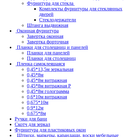
Фурнитура для стекла
Комплекты фурнитуры для стеклянных
дверей
Стеклодержатели
Штанга выдвижная
Оконная фурнитура
Завертка оконная
Завертка форточная
Планки для столешниц и панелей
Планки для панелей
Планки для столешниц
Пленка самоклеящаяся
0,45*13,5м зеркальная
0,45*8м
0,45*8м витражная
0,45*8м витражная Р
0,45*8м голограмма
0,6*10м витражная
0,675*10м
0,9*12м
0.675*8м
Ручки для бани
Скотч для зеркал
Фурнитура для пластиковых окон
Штрихи, маркеры, карандаши, воски мебельные