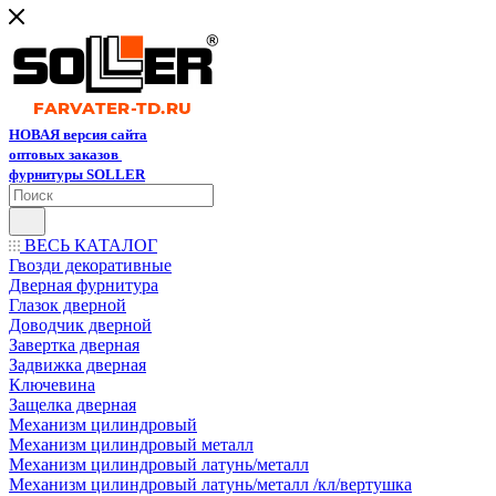
НОВАЯ версия сайта
оптовых заказов
фурнитуры SOLLER
ВЕСЬ КАТАЛОГ
Гвозди декоративные
Дверная фурнитура
Глазок дверной
Доводчик дверной
Завертка дверная
Задвижка дверная
Ключевина
Защелка дверная
Механизм цилиндровый
Механизм цилиндровый металл
Механизм цилиндровый латунь/металл
Механизм цилиндровый латунь/металл /кл/вертушка