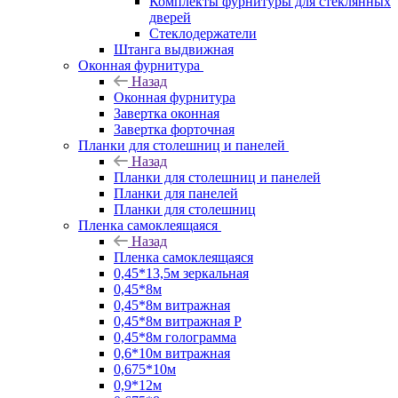
Комплекты фурнитуры для стеклянных
дверей
Стеклодержатели
Штанга выдвижная
Оконная фурнитура
Назад
Оконная фурнитура
Завертка оконная
Завертка форточная
Планки для столешниц и панелей
Назад
Планки для столешниц и панелей
Планки для панелей
Планки для столешниц
Пленка самоклеящаяся
Назад
Пленка самоклеящаяся
0,45*13,5м зеркальная
0,45*8м
0,45*8м витражная
0,45*8м витражная Р
0,45*8м голограмма
0,6*10м витражная
0,675*10м
0,9*12м