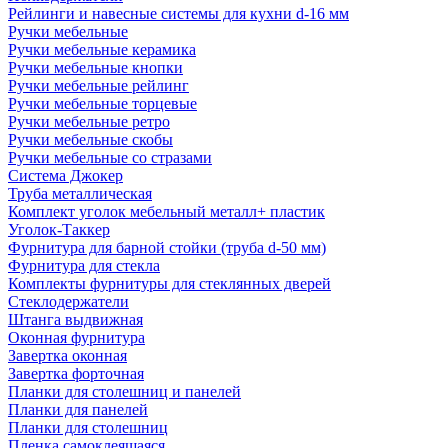
Рейлинги и навесные системы для кухни d-16 мм
Ручки мебельные
Ручки мебельные керамика
Ручки мебельные кнопки
Ручки мебельные рейлинг
Ручки мебельные торцевые
Ручки мебельные ретро
Ручки мебельные скобы
Ручки мебельные со стразами
Система Джокер
Труба металлическая
Комплект уголок мебельный металл+ пластик
Уголок-Таккер
Фурнитура для барной стойки (труба d-50 мм)
Фурнитура для стекла
Комплекты фурнитуры для стеклянных дверей
Стеклодержатели
Штанга выдвижная
Оконная фурнитура
Завертка оконная
Завертка форточная
Планки для столешниц и панелей
Планки для панелей
Планки для столешниц
Пленка самоклеящаяся