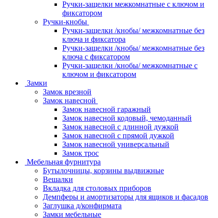
Ручки-защелки межкомнатные с ключом и
фиксатором
Ручки-кнобы
Ручки-защелки /кнобы/ межкомнатные без
ключа и фиксатора
Ручки-защелки /кнобы/ межкомнатные без
ключа с фиксатором
Ручки-защелки /кнобы/ межкомнатные с
ключом и фиксатором
Замки
Замок врезной
Замок навесной
Замок навесной гаражный
Замок навесной кодовый, чемоданный
Замок навесной с длинной дужкой
Замок навесной с прямой дужкой
Замок навесной универсальный
Замок трос
Мебельная фурнитура
Бутылочницы, корзины выдвижные
Вешалки
Вкладка для столовых приборов
Демпферы и амортизаторы для ящиков и фасадов
Заглушка д/конфирмата
Замки мебельные