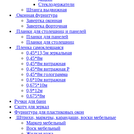
Стеклодержатели
Штанга выдвижная
Оконная фурнитура
Завертка оконная
Завертка форточная
Планки для столешниц и панелей
Планки для панелей
Планки для столешниц
Пленка самоклеящаяся
0,45*13,5м зеркальная
0,45*8м
0,45*8м витражная
0,45*8м витражная Р
0,45*8м голограмма
0,6*10м витражная
0,675*10м
0,9*12м
0.675*8м
Ручки для бани
Скотч для зеркал
Фурнитура для пластиковых окон
Штрихи, маркеры, карандаши, воски мебельные
Маркер мебельный
Воск мебельный
Жидкая кожа