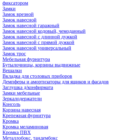
фиксатором
Замки
Замок врезной
Замок навесной
Замок навесной гаражный
Замок навесной кодовый, чемоданный
Замок навесной с длинной дужкой
Замок навесной с прямой дужкой
Замок навесной универсальный
Замок трос
Мебельная фурнитура
Бутылочницы, корзины выдвижные
Вешалки
Вкладка для столовых приборов
Демпферы и амортизаторы для ящиков и фасадов
Заглушка д/конфирмата
Замки мебельные
Зеркалодержатели
Консоль
Корзина навесная
Крепежная фурнитура
Кромка
Кромка меламиновая
Кромка ПВХ
Металлобокс, тандембокс