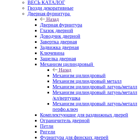
ВЕСЬ КАТАЛОГ
Гвозди декоративные
Дверная фурнитура
Назад
Дверная фурнитура
Глазок дверной
Доводчик дверной
Завертка дверная
Задвижка дверная
Ключевина
Защелка дверная
Механизм цилиндровый
Назад
Механизм цилиндровый
Механизм цилиндровый металл
Механизм цилиндровый латунь/металл
Механизм цилиндровый латунь/металл
/кл/вертушка
Механизм цилиндровый латунь/металл
перфо.ключ
Комплектующие для раздвижных дверей
Ограничитель дверной
Петли
Ригели
Фурнитура для финских дверей