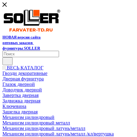
НОВАЯ версия сайта
оптовых заказов
фурнитуры SOLLER
ВЕСЬ КАТАЛОГ
Гвозди декоративные
Дверная фурнитура
Глазок дверной
Доводчик дверной
Завертка дверная
Задвижка дверная
Ключевина
Защелка дверная
Механизм цилиндровый
Механизм цилиндровый металл
Механизм цилиндровый латунь/металл
Механизм цилиндровый латунь/металл /кл/вертушка