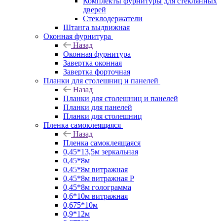
Комплекты фурнитуры для стеклянных
дверей
Стеклодержатели
Штанга выдвижная
Оконная фурнитура
Назад
Оконная фурнитура
Завертка оконная
Завертка форточная
Планки для столешниц и панелей
Назад
Планки для столешниц и панелей
Планки для панелей
Планки для столешниц
Пленка самоклеящаяся
Назад
Пленка самоклеящаяся
0,45*13,5м зеркальная
0,45*8м
0,45*8м витражная
0,45*8м витражная Р
0,45*8м голограмма
0,6*10м витражная
0,675*10м
0,9*12м