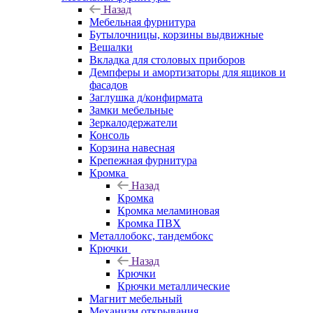
Назад
Мебельная фурнитура
Бутылочницы, корзины выдвижные
Вешалки
Вкладка для столовых приборов
Демпферы и амортизаторы для ящиков и
фасадов
Заглушка д/конфирмата
Замки мебельные
Зеркалодержатели
Консоль
Корзина навесная
Крепежная фурнитура
Кромка
Назад
Кромка
Кромка меламиновая
Кромка ПВХ
Металлобокс, тандембокс
Крючки
Назад
Крючки
Крючки металлические
Магнит мебельный
Механизм открывания