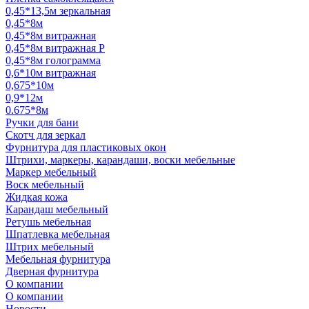
0,45*13,5м зеркальная
0,45*8м
0,45*8м витражная
0,45*8м витражная Р
0,45*8м голограмма
0,6*10м витражная
0,675*10м
0,9*12м
0.675*8м
Ручки для бани
Скотч для зеркал
Фурнитура для пластиковых окон
Штрихи, маркеры, карандаши, воски мебельные
Маркер мебельный
Воск мебельный
Жидкая кожа
Карандаш мебельный
Ретушь мебельная
Шпатлевка мебельная
Штрих мебельный
Мебельная фурнитура
Дверная фурнитура
О компании
О компании
Новости