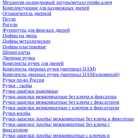
Механизм цилиндровый латунь/металл перфо.ключ
Комплектующие для раздвижных дверей
Ограничитель дверной
Петли
Ригели
Фурнитура для финских дверей
Цифры на дверь
Цифры металлические
Цифры пластиковые
Шпингалеты
Дверные ручки
Комплекты ручек для дверей
Комплекты дверных ручек (материал ЦАМ)
Комплекты дверных ручек (материал ЦАМ/алюминий)
Ручки пр-во Россия
Ручки - скобы
Ручки-защёлки нажимные
Ручки-защелки межкомнатные без ключа и фиксатора
Ручки-защелки межкомнатные без ключа с фиксатором
Ручки-защелки межкомнатные с ключом и фиксатором
Ручки-кнобы
Ручки-защелки /кнобы/ межкомнатные без ключа и фиксатора
Ручки-защелки /кнобы/ межкомнатные без ключа с
фиксатором
Ручки-защелки /кнобы/ межкомнатные с ключом и