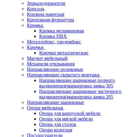
Зеркалодержатели
Консоль
Корзина навесная
Крепежная фурнитура
Кромка
Кромка меламиновая
Кромка ПВХ
Металлобокс, тандембокс
Крючки
Крючки металлические
Магнит мебельный
Механизм открывания
Направляющие роликовые
Направляющие скрытого монтажа
Направляющие шариковые полного
выдвижения/маркировка замка 305
Направляющие шариковые частичного
выдвижения/маркировка замка 205
Направляющие шариковые
Опора мебельная
Опора для корпусной мебели
Опора для мягкой мебели
Опора для столов
Опора колесная
Посудосушители