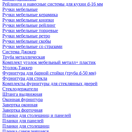
Рейлинги и навесные системы для кухни d-16 мм
Ручки мебельные
Ручки мебельные керамика
Ручки мебельные кнопки
Ручки мебельные рейлинг
Ручки мебельные торцевые
Ручки мебельные ретро
Ручки мебельные скобы
Ручки мебельные со стразами
Система Джокер
Труба металлическая
Комплект уголок мебельный металл+ пластик
Уголок-Таккер
Фурнитура для барной стойки (труба d-50 мм)
Фурнитура для стекла
Комплекты фурнитуры для стеклянных дверей
Стеклодержатели
Штанга выдвижная
Оконная фурнитура
Завертка оконная
Завертка форточная
Планки для столешниц и панелей
Планки для панелей
Планки для столешниц
Пленка самоклеящаяся