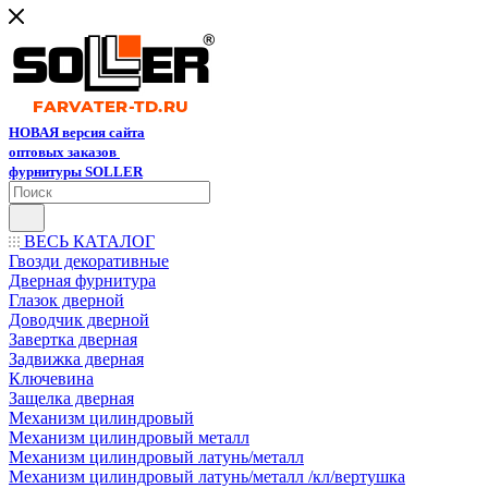
НОВАЯ версия сайта
оптовых заказов
фурнитуры SOLLER
ВЕСЬ КАТАЛОГ
Гвозди декоративные
Дверная фурнитура
Глазок дверной
Доводчик дверной
Завертка дверная
Задвижка дверная
Ключевина
Защелка дверная
Механизм цилиндровый
Механизм цилиндровый металл
Механизм цилиндровый латунь/металл
Механизм цилиндровый латунь/металл /кл/вертушка