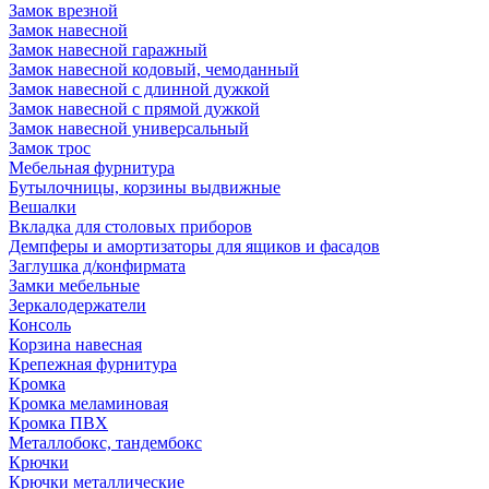
Замок врезной
Замок навесной
Замок навесной гаражный
Замок навесной кодовый, чемоданный
Замок навесной с длинной дужкой
Замок навесной с прямой дужкой
Замок навесной универсальный
Замок трос
Мебельная фурнитура
Бутылочницы, корзины выдвижные
Вешалки
Вкладка для столовых приборов
Демпферы и амортизаторы для ящиков и фасадов
Заглушка д/конфирмата
Замки мебельные
Зеркалодержатели
Консоль
Корзина навесная
Крепежная фурнитура
Кромка
Кромка меламиновая
Кромка ПВХ
Металлобокс, тандембокс
Крючки
Крючки металлические