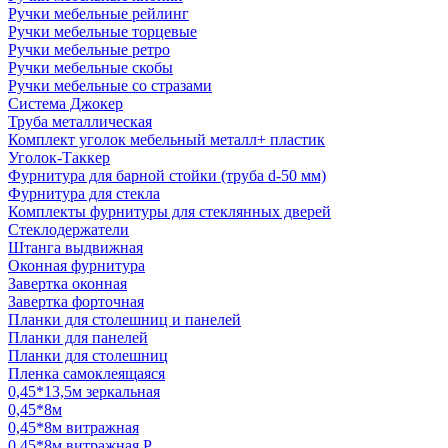
Ручки мебельные рейлинг
Ручки мебельные торцевые
Ручки мебельные ретро
Ручки мебельные скобы
Ручки мебельные со стразами
Система Джокер
Труба металлическая
Комплект уголок мебельный металл+ пластик
Уголок-Таккер
Фурнитура для барной стойки (труба d-50 мм)
Фурнитура для стекла
Комплекты фурнитуры для стеклянных дверей
Стеклодержатели
Штанга выдвижная
Оконная фурнитура
Завертка оконная
Завертка форточная
Планки для столешниц и панелей
Планки для панелей
Планки для столешниц
Пленка самоклеящаяся
0,45*13,5м зеркальная
0,45*8м
0,45*8м витражная
0,45*8м витражная Р