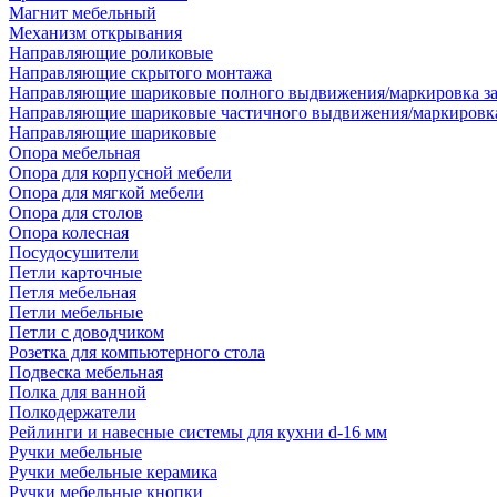
Магнит мебельный
Механизм открывания
Направляющие роликовые
Направляющие скрытого монтажа
Направляющие шариковые полного выдвижения/маркировка за
Направляющие шариковые частичного выдвижения/маркировка
Направляющие шариковые
Опора мебельная
Опора для корпусной мебели
Опора для мягкой мебели
Опора для столов
Опора колесная
Посудосушители
Петли карточные
Петля мебельная
Петли мебельные
Петли с доводчиком
Розетка для компьютерного стола
Подвеска мебельная
Полка для ванной
Полкодержатели
Рейлинги и навесные системы для кухни d-16 мм
Ручки мебельные
Ручки мебельные керамика
Ручки мебельные кнопки