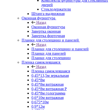
Комплекты фурнитуры для стеклянных
дверей
Стеклодержатели
Штанга выдвижная
Оконная фурнитура
Назад
Оконная фурнитура
Завертка оконная
Завертка форточная
Планки для столешниц и панелей
Назад
Планки для столешниц и панелей
Планки для панелей
Планки для столешниц
Пленка самоклеящаяся
Назад
Пленка самоклеящаяся
0,45*13,5м зеркальная
0,45*8м
0,45*8м витражная
0,45*8м витражная Р
0,45*8м голограмма
0,6*10м витражная
0,675*10м
0,9*12м