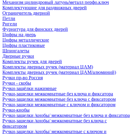
Механизм цилиндровый латунь/металл перфо.ключ
Комплектующие для раздвижных дверей
Ограничитель дверной
Петли
Ригели
Фурнитура для финских дверей
Цифры на дверь
Цифры металлические
Цифры пластиковые
Шпингалеты
Дверные ручки
Комплекты ручек для дверей
Комплекты дверных ручек (материал ЦАМ)
Комплекты дверных ручек (материал ЦАМ/алюминий)
Ручки пр-во Россия
Ручки - скобы
Ручки-защёлки нажимные
Ручки-защелки межкомнатные без ключа и фиксатора
Ручки-защелки межкомнатные без ключа с фиксатором
Ручки-защелки межкомнатные с ключом и фиксатором
Ручки-кнобы
Ручки-защелки /кнобы/ межкомнатные без ключа и фиксатора
Ручки-защелки /кнобы/ межкомнатные без ключа с
фиксатором
Ручки-защелки /кнобы/ межкомнатные с ключом и