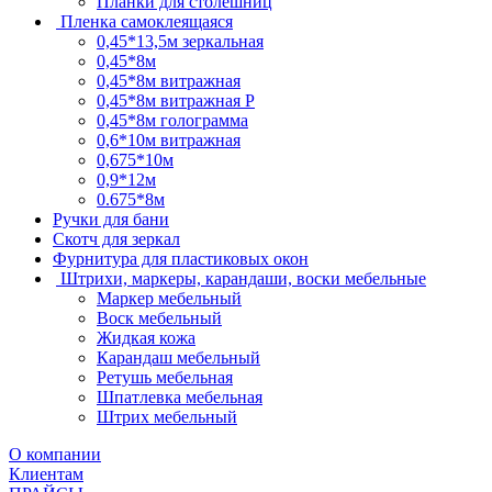
Планки для столешниц
Пленка самоклеящаяся
0,45*13,5м зеркальная
0,45*8м
0,45*8м витражная
0,45*8м витражная Р
0,45*8м голограмма
0,6*10м витражная
0,675*10м
0,9*12м
0.675*8м
Ручки для бани
Скотч для зеркал
Фурнитура для пластиковых окон
Штрихи, маркеры, карандаши, воски мебельные
Маркер мебельный
Воск мебельный
Жидкая кожа
Карандаш мебельный
Ретушь мебельная
Шпатлевка мебельная
Штрих мебельный
О компании
Клиентам