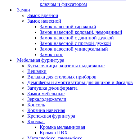
ключом и фиксатором
Замки
Замок врезной
Замок навесной
Замок навесной гаражный
Замок навесной кодовый, чемоданный
Замок навесной с длинной дужкой
Замок навесной с прямой дужкой
Замок навесной универсальный
Замок трос
Мебельная фурнитура
Бутылочницы, корзины выдвижные
Вешалки
Вкладка для столовых приборов
Демпферы и амортизаторы для ящиков и фасадов
Заглушка д/конфирмата
Замки мебельные
Зеркалодержатели
Консоль
Корзина навесная
Крепежная фурнитура
Кромка
Кромка меламиновая
Кромка ПВХ
Металлобокс, тандембокс