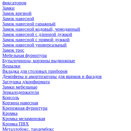
фиксатором
Замки
Замок врезной
Замок навесной
Замок навесной гаражный
Замок навесной кодовый, чемоданный
Замок навесной с длинной дужкой
Замок навесной с прямой дужкой
Замок навесной универсальный
Замок трос
Мебельная фурнитура
Бутылочницы, корзины выдвижные
Вешалки
Вкладка для столовых приборов
Демпферы и амортизаторы для ящиков и фасадов
Заглушка д/конфирмата
Замки мебельные
Зеркалодержатели
Консоль
Корзина навесная
Крепежная фурнитура
Кромка
Кромка меламиновая
Кромка ПВХ
Металлобокс, тандембокс