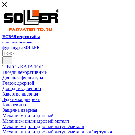
НОВАЯ версия сайта
оптовых заказов
фурнитуры SOLLER
ВЕСЬ КАТАЛОГ
Гвозди декоративные
Дверная фурнитура
Глазок дверной
Доводчик дверной
Завертка дверная
Задвижка дверная
Ключевина
Защелка дверная
Механизм цилиндровый
Механизм цилиндровый металл
Механизм цилиндровый латунь/металл
Механизм цилиндровый латунь/металл /кл/вертушка