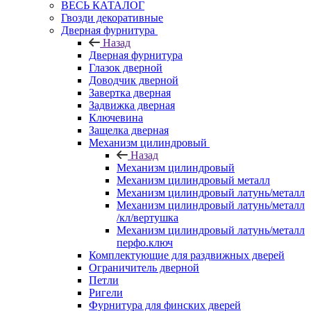
ВЕСЬ КАТАЛОГ
Гвозди декоративные
Дверная фурнитура
Назад
Дверная фурнитура
Глазок дверной
Доводчик дверной
Завертка дверная
Задвижка дверная
Ключевина
Защелка дверная
Механизм цилиндровый
Назад
Механизм цилиндровый
Механизм цилиндровый металл
Механизм цилиндровый латунь/металл
Механизм цилиндровый латунь/металл
/кл/вертушка
Механизм цилиндровый латунь/металл
перфо.ключ
Комплектующие для раздвижных дверей
Ограничитель дверной
Петли
Ригели
Фурнитура для финских дверей