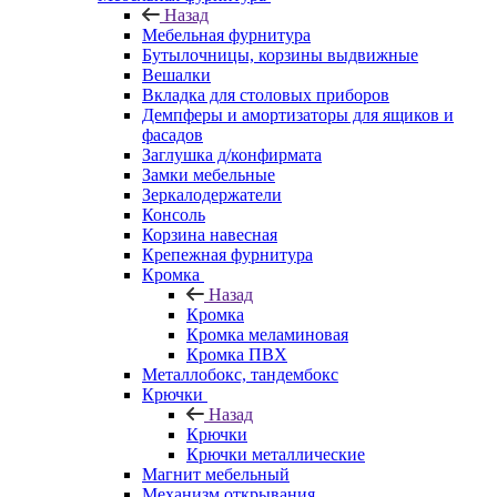
Назад
Мебельная фурнитура
Бутылочницы, корзины выдвижные
Вешалки
Вкладка для столовых приборов
Демпферы и амортизаторы для ящиков и
фасадов
Заглушка д/конфирмата
Замки мебельные
Зеркалодержатели
Консоль
Корзина навесная
Крепежная фурнитура
Кромка
Назад
Кромка
Кромка меламиновая
Кромка ПВХ
Металлобокс, тандембокс
Крючки
Назад
Крючки
Крючки металлические
Магнит мебельный
Механизм открывания