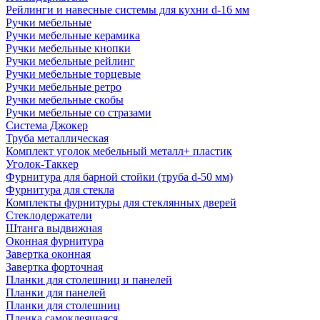
Рейлинги и навесные системы для кухни d-16 мм
Ручки мебельные
Ручки мебельные керамика
Ручки мебельные кнопки
Ручки мебельные рейлинг
Ручки мебельные торцевые
Ручки мебельные ретро
Ручки мебельные скобы
Ручки мебельные со стразами
Система Джокер
Труба металлическая
Комплект уголок мебельный металл+ пластик
Уголок-Таккер
Фурнитура для барной стойки (труба d-50 мм)
Фурнитура для стекла
Комплекты фурнитуры для стеклянных дверей
Стеклодержатели
Штанга выдвижная
Оконная фурнитура
Завертка оконная
Завертка форточная
Планки для столешниц и панелей
Планки для панелей
Планки для столешниц
Пленка самоклеящаяся