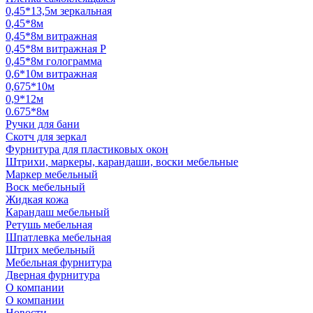
0,45*13,5м зеркальная
0,45*8м
0,45*8м витражная
0,45*8м витражная Р
0,45*8м голограмма
0,6*10м витражная
0,675*10м
0,9*12м
0.675*8м
Ручки для бани
Скотч для зеркал
Фурнитура для пластиковых окон
Штрихи, маркеры, карандаши, воски мебельные
Маркер мебельный
Воск мебельный
Жидкая кожа
Карандаш мебельный
Ретушь мебельная
Шпатлевка мебельная
Штрих мебельный
Мебельная фурнитура
Дверная фурнитура
О компании
О компании
Новости