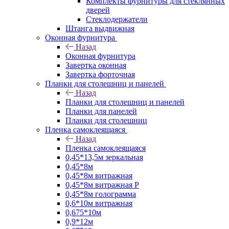
Комплекты фурнитуры для стеклянных
дверей
Стеклодержатели
Штанга выдвижная
Оконная фурнитура
Назад
Оконная фурнитура
Завертка оконная
Завертка форточная
Планки для столешниц и панелей
Назад
Планки для столешниц и панелей
Планки для панелей
Планки для столешниц
Пленка самоклеящаяся
Назад
Пленка самоклеящаяся
0,45*13,5м зеркальная
0,45*8м
0,45*8м витражная
0,45*8м витражная Р
0,45*8м голограмма
0,6*10м витражная
0,675*10м
0,9*12м