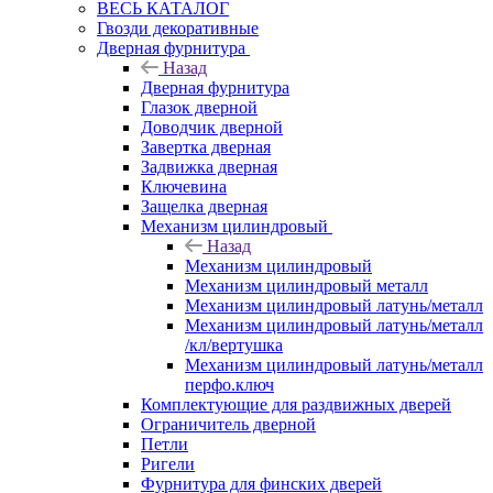
ВЕСЬ КАТАЛОГ
Гвозди декоративные
Дверная фурнитура
Назад
Дверная фурнитура
Глазок дверной
Доводчик дверной
Завертка дверная
Задвижка дверная
Ключевина
Защелка дверная
Механизм цилиндровый
Назад
Механизм цилиндровый
Механизм цилиндровый металл
Механизм цилиндровый латунь/металл
Механизм цилиндровый латунь/металл
/кл/вертушка
Механизм цилиндровый латунь/металл
перфо.ключ
Комплектующие для раздвижных дверей
Ограничитель дверной
Петли
Ригели
Фурнитура для финских дверей