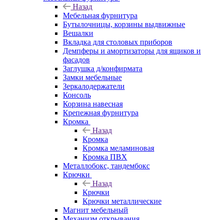
Назад
Мебельная фурнитура
Бутылочницы, корзины выдвижные
Вешалки
Вкладка для столовых приборов
Демпферы и амортизаторы для ящиков и
фасадов
Заглушка д/конфирмата
Замки мебельные
Зеркалодержатели
Консоль
Корзина навесная
Крепежная фурнитура
Кромка
Назад
Кромка
Кромка меламиновая
Кромка ПВХ
Металлобокс, тандембокс
Крючки
Назад
Крючки
Крючки металлические
Магнит мебельный
Механизм открывания