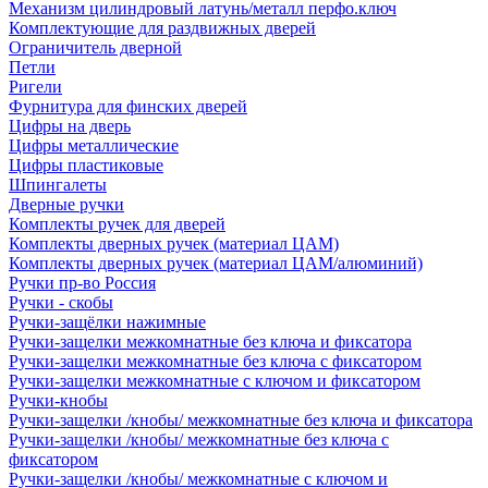
Механизм цилиндровый латунь/металл перфо.ключ
Комплектующие для раздвижных дверей
Ограничитель дверной
Петли
Ригели
Фурнитура для финских дверей
Цифры на дверь
Цифры металлические
Цифры пластиковые
Шпингалеты
Дверные ручки
Комплекты ручек для дверей
Комплекты дверных ручек (материал ЦАМ)
Комплекты дверных ручек (материал ЦАМ/алюминий)
Ручки пр-во Россия
Ручки - скобы
Ручки-защёлки нажимные
Ручки-защелки межкомнатные без ключа и фиксатора
Ручки-защелки межкомнатные без ключа с фиксатором
Ручки-защелки межкомнатные с ключом и фиксатором
Ручки-кнобы
Ручки-защелки /кнобы/ межкомнатные без ключа и фиксатора
Ручки-защелки /кнобы/ межкомнатные без ключа с
фиксатором
Ручки-защелки /кнобы/ межкомнатные с ключом и