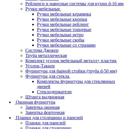
Рейлинги и навесные системы для кухни d-16 мм
Ручки мебельные
Ручки мебельные керамика
Ручки мебельные кнопки
Ручки мебельные рейлинг
Ручки мебельные торцевые
Ручки мебельные ретро
Ручки мебельные скобы
Ручки мебельные со стразами
Система Джокер
Труба металлическая
Комплект уголок мебельный металл+ пластик
Уголок-Таккер
Фурнитура для барной стойки (труба d-50 мм)
Фурнитура для стекла
Комплекты фурнитуры для стеклянных
дверей
Стеклодержатели
Штанга выдвижная
Оконная фурнитура
Завертка оконная
Завертка форточная
Планки для столешниц и панелей
Планки для панелей
Планки для столешниц