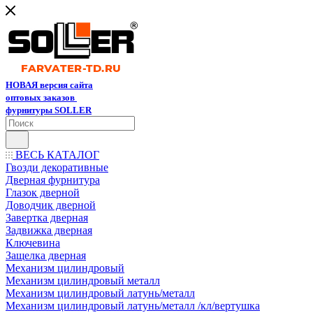
НОВАЯ версия сайта
оптовых заказов
фурнитуры SOLLER
ВЕСЬ КАТАЛОГ
Гвозди декоративные
Дверная фурнитура
Глазок дверной
Доводчик дверной
Завертка дверная
Задвижка дверная
Ключевина
Защелка дверная
Механизм цилиндровый
Механизм цилиндровый металл
Механизм цилиндровый латунь/металл
Механизм цилиндровый латунь/металл /кл/вертушка