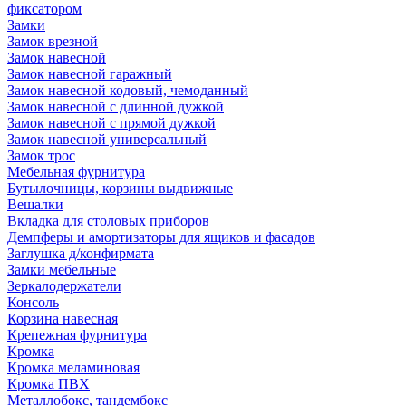
фиксатором
Замки
Замок врезной
Замок навесной
Замок навесной гаражный
Замок навесной кодовый, чемоданный
Замок навесной с длинной дужкой
Замок навесной с прямой дужкой
Замок навесной универсальный
Замок трос
Мебельная фурнитура
Бутылочницы, корзины выдвижные
Вешалки
Вкладка для столовых приборов
Демпферы и амортизаторы для ящиков и фасадов
Заглушка д/конфирмата
Замки мебельные
Зеркалодержатели
Консоль
Корзина навесная
Крепежная фурнитура
Кромка
Кромка меламиновая
Кромка ПВХ
Металлобокс, тандембокс