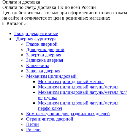
Оплата и доставка
Оплата по счету. Доставка ТК по всей России
Цена действительна только при оформлении оптового заказа
на сайте и отличается от цен в розничных магазинах
Каталог
Гвозди декоративные
Дверная фурнитура
Глазок дверной
Доводчик дверной
Завертка дверная
Задвижка дверная
Ключевина
Защелка дверная
Механизм цилиндровый
Механизм цилиндровый металл
Механизм цилиндровый латунь/металл
Механизм цилиндровый латунь/металл /кл/
вертушка
Механизм цилиндровый латунь/металл
перфо.ключ
Комплектующие для раздвижных дверей
Ограничитель дверной
Петли
Ригели