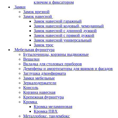
ключом и фиксатором
Замки
Замок врезной
Замок навесной
Замок навесной гаражный
Замок навесной кодовый, чемоданный
Замок навесной с длинной дужкой
Замок навесной с прямой дужкой
Замок навесной универсальный
Замок трос
Мебельная фурнитура
Бутылочницы, корзины выдвижные
Вешалки
Вкладка для столовых приборов
Демпферы и амортизаторы для ящиков и фасадов
Заглушка д/конфирмата
Замки мебельные
Зеркалодержатели
Консоль
Корзина навесная
Крепежная фурнитура
Кромка
Кромка меламиновая
Кромка ПВХ
Металлобокс, тандембокс