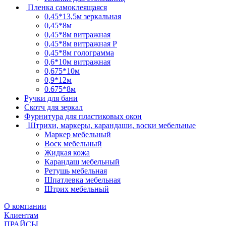
Пленка самоклеящаяся
0,45*13,5м зеркальная
0,45*8м
0,45*8м витражная
0,45*8м витражная Р
0,45*8м голограмма
0,6*10м витражная
0,675*10м
0,9*12м
0.675*8м
Ручки для бани
Скотч для зеркал
Фурнитура для пластиковых окон
Штрихи, маркеры, карандаши, воски мебельные
Маркер мебельный
Воск мебельный
Жидкая кожа
Карандаш мебельный
Ретушь мебельная
Шпатлевка мебельная
Штрих мебельный
О компании
Клиентам
ПРАЙСЫ