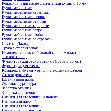
Рейлинги и навесные системы для кухни d-16 мм
Ручки мебельные
Ручки мебельные керамика
Ручки мебельные кнопки
Ручки мебельные рейлинг
Ручки мебельные торцевые
Ручки мебельные ретро
Ручки мебельные скобы
Ручки мебельные со стразами
Система Джокер
Труба металлическая
Комплект уголок мебельный металл+ пластик
Уголок-Таккер
Фурнитура для барной стойки (труба d-50 мм)
Фурнитура для стекла
Комплекты фурнитуры для стеклянных дверей
Стеклодержатели
Штанга выдвижная
Оконная фурнитура
Завертка оконная
Завертка форточная
Планки для столешниц и панелей
Планки для панелей
Планки для столешниц
Пленка самоклеящаяся