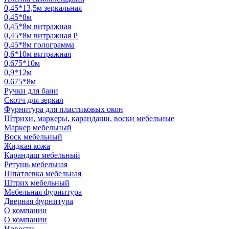
0,45*13,5м зеркальная
0,45*8м
0,45*8м витражная
0,45*8м витражная Р
0,45*8м голограмма
0,6*10м витражная
0,675*10м
0,9*12м
0.675*8м
Ручки для бани
Скотч для зеркал
Фурнитура для пластиковых окон
Штрихи, маркеры, карандаши, воски мебельные
Маркер мебельный
Воск мебельный
Жидкая кожа
Карандаш мебельный
Ретушь мебельная
Шпатлевка мебельная
Штрих мебельный
Мебельная фурнитура
Дверная фурнитура
О компании
О компании
Новости