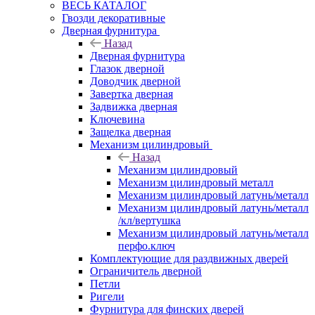
ВЕСЬ КАТАЛОГ
Гвозди декоративные
Дверная фурнитура
Назад
Дверная фурнитура
Глазок дверной
Доводчик дверной
Завертка дверная
Задвижка дверная
Ключевина
Защелка дверная
Механизм цилиндровый
Назад
Механизм цилиндровый
Механизм цилиндровый металл
Механизм цилиндровый латунь/металл
Механизм цилиндровый латунь/металл
/кл/вертушка
Механизм цилиндровый латунь/металл
перфо.ключ
Комплектующие для раздвижных дверей
Ограничитель дверной
Петли
Ригели
Фурнитура для финских дверей