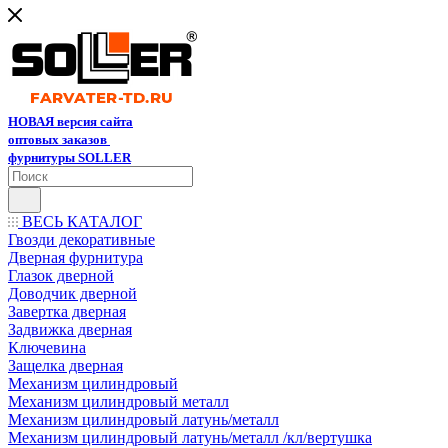
НОВАЯ версия сайта
оптовых заказов
фурнитуры SOLLER
ВЕСЬ КАТАЛОГ
Гвозди декоративные
Дверная фурнитура
Глазок дверной
Доводчик дверной
Завертка дверная
Задвижка дверная
Ключевина
Защелка дверная
Механизм цилиндровый
Механизм цилиндровый металл
Механизм цилиндровый латунь/металл
Механизм цилиндровый латунь/металл /кл/вертушка