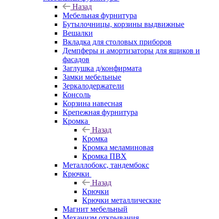
Назад
Мебельная фурнитура
Бутылочницы, корзины выдвижные
Вешалки
Вкладка для столовых приборов
Демпферы и амортизаторы для ящиков и
фасадов
Заглушка д/конфирмата
Замки мебельные
Зеркалодержатели
Консоль
Корзина навесная
Крепежная фурнитура
Кромка
Назад
Кромка
Кромка меламиновая
Кромка ПВХ
Металлобокс, тандембокс
Крючки
Назад
Крючки
Крючки металлические
Магнит мебельный
Механизм открывания