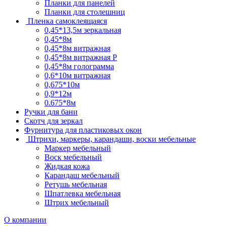
Планки для панелей
Планки для столешниц
Пленка самоклеящаяся
0,45*13,5м зеркальная
0,45*8м
0,45*8м витражная
0,45*8м витражная Р
0,45*8м голограмма
0,6*10м витражная
0,675*10м
0,9*12м
0.675*8м
Ручки для бани
Скотч для зеркал
Фурнитура для пластиковых окон
Штрихи, маркеры, карандаши, воски мебельные
Маркер мебельный
Воск мебельный
Жидкая кожа
Карандаш мебельный
Ретушь мебельная
Шпатлевка мебельная
Штрих мебельный
О компании