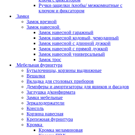
Ручки-защелки /кнобы/ межкомнатные с
ключом и фиксатором
Замки
Замок врезной
Замок навесной
Замок навесной гаражный
Замок навесной кодовый, чемоданный
Замок навесной с длинной дужкой
Замок навесной с прямой дужкой
Замок навесной универсальный
Замок трос
Мебельная фурнитура
Бутылочницы, корзины выдвижные
Вешалки
Вкладка для столовых приборов
Демпферы и амортизаторы для ящиков и фасадов
Заглушка д/конфирмата
Замки мебельные
Зеркалодержатели
Консоль
Корзина навесная
Крепежная фурнитура
Кромка
Кромка меламиновая