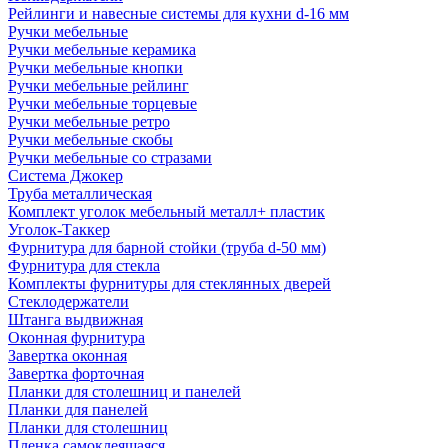
Рейлинги и навесные системы для кухни d-16 мм
Ручки мебельные
Ручки мебельные керамика
Ручки мебельные кнопки
Ручки мебельные рейлинг
Ручки мебельные торцевые
Ручки мебельные ретро
Ручки мебельные скобы
Ручки мебельные со стразами
Система Джокер
Труба металлическая
Комплект уголок мебельный металл+ пластик
Уголок-Таккер
Фурнитура для барной стойки (труба d-50 мм)
Фурнитура для стекла
Комплекты фурнитуры для стеклянных дверей
Стеклодержатели
Штанга выдвижная
Оконная фурнитура
Завертка оконная
Завертка форточная
Планки для столешниц и панелей
Планки для панелей
Планки для столешниц
Пленка самоклеящаяся