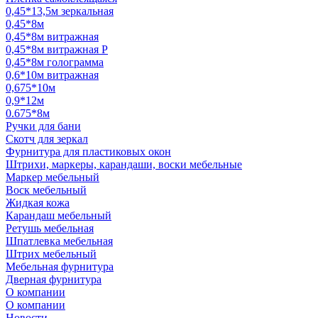
0,45*13,5м зеркальная
0,45*8м
0,45*8м витражная
0,45*8м витражная Р
0,45*8м голограмма
0,6*10м витражная
0,675*10м
0,9*12м
0.675*8м
Ручки для бани
Скотч для зеркал
Фурнитура для пластиковых окон
Штрихи, маркеры, карандаши, воски мебельные
Маркер мебельный
Воск мебельный
Жидкая кожа
Карандаш мебельный
Ретушь мебельная
Шпатлевка мебельная
Штрих мебельный
Мебельная фурнитура
Дверная фурнитура
О компании
О компании
Новости