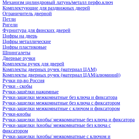
Механизм цилиндровый латунь/металл перфо.ключ
Комплектующие для раздвижных дверей
Ограничитель дверной
Петли
Ригели
Фурнитура для финских дверей
Цифры на дверь
Цифры металлические
Цифры пластиковые
Шпингалеты
Дверные ручки
Комплекты ручек для дверей
Комплекты дверных ручек (материал ЦАМ)
Комплекты дверных ручек (материал ЦАМ/алюминий)
Ручки пр-во Россия
Ручки - скобы
Ручки-защёлки нажимные
Ручки-защелки межкомнатные без ключа и фиксатора
Ручки-защелки межкомнатные без ключа с фиксатором
Ручки-защелки межкомнатные с ключом и фиксатором
Ручки-кнобы
Ручки-защелки /кнобы/ межкомнатные без ключа и фиксатора
Ручки-защелки /кнобы/ межкомнатные без ключа с
фиксатором
Ручки-защелки /кнобы/ межкомнатные с ключом и