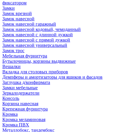
фиксатором
Замки
Замок врезной
Замок навесной
Замок навесной гаражный
Замок навесной кодовый, чемоданный
Замок навесной с длинной дужкой
Замок навесной с прямой дужкой
Замок навесной универсальный
Замок трос
Мебельная фурнитура
Бутылочницы, корзины выдвижные
Вешалки
Вкладка для столовых приборов
Демпферы и амортизаторы для ящиков и фасадов
Заглушка д/конфирмата
Замки мебельные
Зеркалодержатели
Консоль
Корзина навесная
Крепежная фурнитура
Кромка
Кромка меламиновая
Кромка ПВХ
Металлобокс, тандембокс