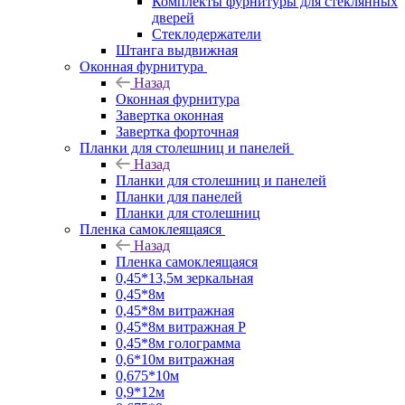
Комплекты фурнитуры для стеклянных
дверей
Стеклодержатели
Штанга выдвижная
Оконная фурнитура
Назад
Оконная фурнитура
Завертка оконная
Завертка форточная
Планки для столешниц и панелей
Назад
Планки для столешниц и панелей
Планки для панелей
Планки для столешниц
Пленка самоклеящаяся
Назад
Пленка самоклеящаяся
0,45*13,5м зеркальная
0,45*8м
0,45*8м витражная
0,45*8м витражная Р
0,45*8м голограмма
0,6*10м витражная
0,675*10м
0,9*12м