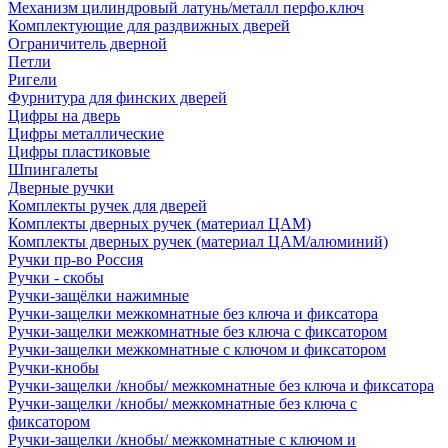
Механизм цилиндровый латунь/металл перфо.ключ
Комплектующие для раздвижных дверей
Ограничитель дверной
Петли
Ригели
Фурнитура для финских дверей
Цифры на дверь
Цифры металлические
Цифры пластиковые
Шпингалеты
Дверные ручки
Комплекты ручек для дверей
Комплекты дверных ручек (материал ЦАМ)
Комплекты дверных ручек (материал ЦАМ/алюминий)
Ручки пр-во Россия
Ручки - скобы
Ручки-защёлки нажимные
Ручки-защелки межкомнатные без ключа и фиксатора
Ручки-защелки межкомнатные без ключа с фиксатором
Ручки-защелки межкомнатные с ключом и фиксатором
Ручки-кнобы
Ручки-защелки /кнобы/ межкомнатные без ключа и фиксатора
Ручки-защелки /кнобы/ межкомнатные без ключа с
фиксатором
Ручки-защелки /кнобы/ межкомнатные с ключом и