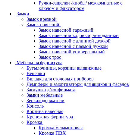
Ручки-защелки /кнобы/ межкомнатные с
ключом и фиксатором
Замки
Замок врезной
Замок навесной
Замок навесной гаражный
Замок навесной кодовый, чемоданный
Замок навесной с длинной дужкой
Замок навесной с прямой дужкой
Замок навесной универсальный
Замок трос
Мебельная фурнитура
Бутылочницы, корзины выдвижные
Вешалки
Вкладка для столовых приборов
Демпферы и амортизаторы для ящиков и фасадов
Заглушка д/конфирмата
Замки мебельные
Зеркалодержатели
Консоль
Корзина навесная
Крепежная фурнитура
Кромка
Кромка меламиновая
Кромка ПВХ