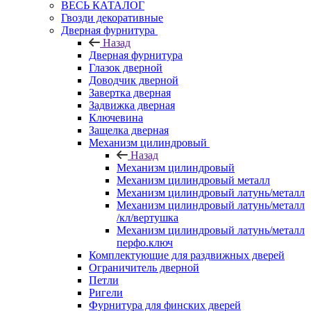
ВЕСЬ КАТАЛОГ
Гвозди декоративные
Дверная фурнитура
Назад
Дверная фурнитура
Глазок дверной
Доводчик дверной
Завертка дверная
Задвижка дверная
Ключевина
Защелка дверная
Механизм цилиндровый
Назад
Механизм цилиндровый
Механизм цилиндровый металл
Механизм цилиндровый латунь/металл
Механизм цилиндровый латунь/металл
/кл/вертушка
Механизм цилиндровый латунь/металл
перфо.ключ
Комплектующие для раздвижных дверей
Ограничитель дверной
Петли
Ригели
Фурнитура для финских дверей