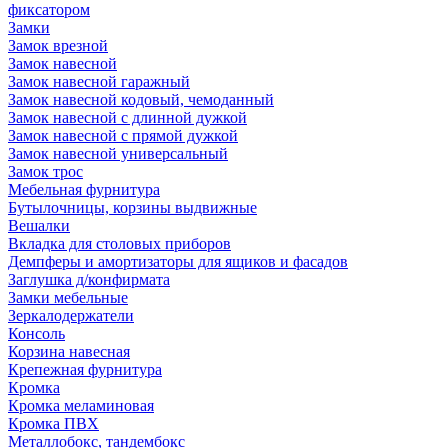
фиксатором
Замки
Замок врезной
Замок навесной
Замок навесной гаражный
Замок навесной кодовый, чемоданный
Замок навесной с длинной дужкой
Замок навесной с прямой дужкой
Замок навесной универсальный
Замок трос
Мебельная фурнитура
Бутылочницы, корзины выдвижные
Вешалки
Вкладка для столовых приборов
Демпферы и амортизаторы для ящиков и фасадов
Заглушка д/конфирмата
Замки мебельные
Зеркалодержатели
Консоль
Корзина навесная
Крепежная фурнитура
Кромка
Кромка меламиновая
Кромка ПВХ
Металлобокс, тандембокс