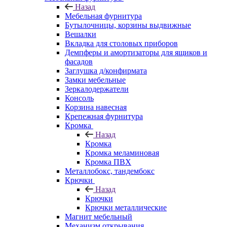
Назад
Мебельная фурнитура
Бутылочницы, корзины выдвижные
Вешалки
Вкладка для столовых приборов
Демпферы и амортизаторы для ящиков и
фасадов
Заглушка д/конфирмата
Замки мебельные
Зеркалодержатели
Консоль
Корзина навесная
Крепежная фурнитура
Кромка
Назад
Кромка
Кромка меламиновая
Кромка ПВХ
Металлобокс, тандембокс
Крючки
Назад
Крючки
Крючки металлические
Магнит мебельный
Механизм открывания