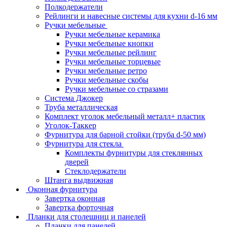
Полкодержатели
Рейлинги и навесные системы для кухни d-16 мм
Ручки мебельные
Ручки мебельные керамика
Ручки мебельные кнопки
Ручки мебельные рейлинг
Ручки мебельные торцевые
Ручки мебельные ретро
Ручки мебельные скобы
Ручки мебельные со стразами
Система Джокер
Труба металлическая
Комплект уголок мебельный металл+ пластик
Уголок-Таккер
Фурнитура для барной стойки (труба d-50 мм)
Фурнитура для стекла
Комплекты фурнитуры для стеклянных
дверей
Стеклодержатели
Штанга выдвижная
Оконная фурнитура
Завертка оконная
Завертка форточная
Планки для столешниц и панелей
Планки для панелей