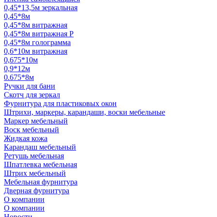
0,45*13,5м зеркальная
0,45*8м
0,45*8м витражная
0,45*8м витражная Р
0,45*8м голограмма
0,6*10м витражная
0,675*10м
0,9*12м
0.675*8м
Ручки для бани
Скотч для зеркал
Фурнитура для пластиковых окон
Штрихи, маркеры, карандаши, воски мебельные
Маркер мебельный
Воск мебельный
Жидкая кожа
Карандаш мебельный
Ретушь мебельная
Шпатлевка мебельная
Штрих мебельный
Мебельная фурнитура
Дверная фурнитура
О компании
О компании
Новости