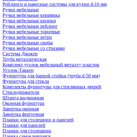
Рейлинги и навесные системы для кухни d-16 мм
Ручки мебельные
Ручки мебельные керамика
Ручки мебельные кнопки
Ручки мебельные рейлинг
Ручки мебельные торцевые
Ручки мебельные ретро
Ручки мебельные скобы
Ручки мебельные со стразами
Система Джокер
Труба металлическая
Комплект уголок мебельный металл+ пластик
Уголок-Таккер
Фурнитура для барной стойки (труба d-50 мм)
Фурнитура для стекла
Комплекты фурнитуры для стеклянных дверей
Стеклодержатели
Штанга выдвижная
Оконная фурнитура
Завертка оконная
Завертка форточная
Планки для столешниц и панелей
Планки для панелей
Планки для столешниц
Пленка самоклеящаяся