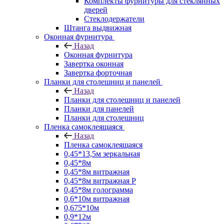
Комплекты фурнитуры для стеклянных
дверей
Стеклодержатели
Штанга выдвижная
Оконная фурнитура
Назад
Оконная фурнитура
Завертка оконная
Завертка форточная
Планки для столешниц и панелей
Назад
Планки для столешниц и панелей
Планки для панелей
Планки для столешниц
Пленка самоклеящаяся
Назад
Пленка самоклеящаяся
0,45*13,5м зеркальная
0,45*8м
0,45*8м витражная
0,45*8м витражная Р
0,45*8м голограмма
0,6*10м витражная
0,675*10м
0,9*12м