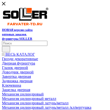
НОВАЯ версия сайта
оптовых заказов
фурнитуры SOLLER
ВЕСЬ КАТАЛОГ
Гвозди декоративные
Дверная фурнитура
Глазок дверной
Доводчик дверной
Завертка дверная
Задвижка дверная
Ключевина
Защелка дверная
Механизм цилиндровый
Механизм цилиндровый металл
Механизм цилиндровый латунь/металл
Механизм цилиндровый латунь/металл /кл/вертушка