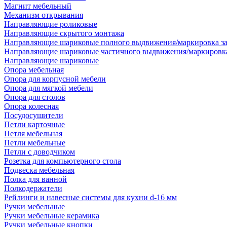
Магнит мебельный
Механизм открывания
Направляющие роликовые
Направляющие скрытого монтажа
Направляющие шариковые полного выдвижения/маркировка за
Направляющие шариковые частичного выдвижения/маркировка
Направляющие шариковые
Опора мебельная
Опора для корпусной мебели
Опора для мягкой мебели
Опора для столов
Опора колесная
Посудосушители
Петли карточные
Петля мебельная
Петли мебельные
Петли с доводчиком
Розетка для компьютерного стола
Подвеска мебельная
Полка для ванной
Полкодержатели
Рейлинги и навесные системы для кухни d-16 мм
Ручки мебельные
Ручки мебельные керамика
Ручки мебельные кнопки