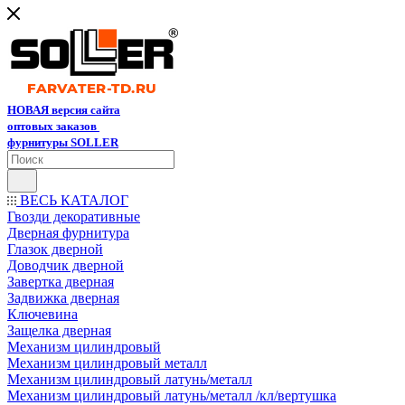
НОВАЯ версия сайта
оптовых заказов
фурнитуры SOLLER
ВЕСЬ КАТАЛОГ
Гвозди декоративные
Дверная фурнитура
Глазок дверной
Доводчик дверной
Завертка дверная
Задвижка дверная
Ключевина
Защелка дверная
Механизм цилиндровый
Механизм цилиндровый металл
Механизм цилиндровый латунь/металл
Механизм цилиндровый латунь/металл /кл/вертушка