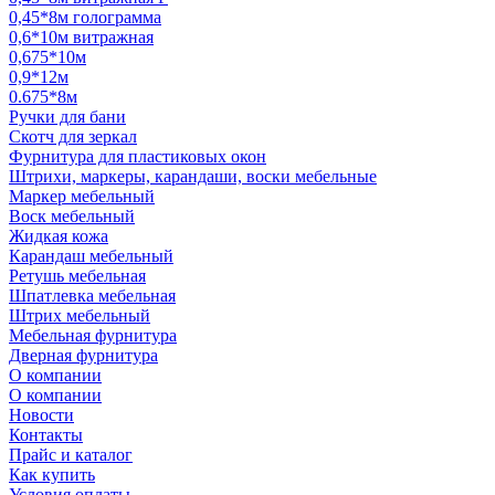
0,45*8м голограмма
0,6*10м витражная
0,675*10м
0,9*12м
0.675*8м
Ручки для бани
Скотч для зеркал
Фурнитура для пластиковых окон
Штрихи, маркеры, карандаши, воски мебельные
Маркер мебельный
Воск мебельный
Жидкая кожа
Карандаш мебельный
Ретушь мебельная
Шпатлевка мебельная
Штрих мебельный
Мебельная фурнитура
Дверная фурнитура
О компании
О компании
Новости
Контакты
Прайс и каталог
Как купить
Условия оплаты