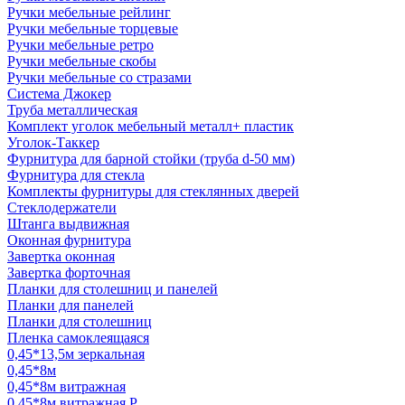
Ручки мебельные рейлинг
Ручки мебельные торцевые
Ручки мебельные ретро
Ручки мебельные скобы
Ручки мебельные со стразами
Система Джокер
Труба металлическая
Комплект уголок мебельный металл+ пластик
Уголок-Таккер
Фурнитура для барной стойки (труба d-50 мм)
Фурнитура для стекла
Комплекты фурнитуры для стеклянных дверей
Стеклодержатели
Штанга выдвижная
Оконная фурнитура
Завертка оконная
Завертка форточная
Планки для столешниц и панелей
Планки для панелей
Планки для столешниц
Пленка самоклеящаяся
0,45*13,5м зеркальная
0,45*8м
0,45*8м витражная
0,45*8м витражная Р