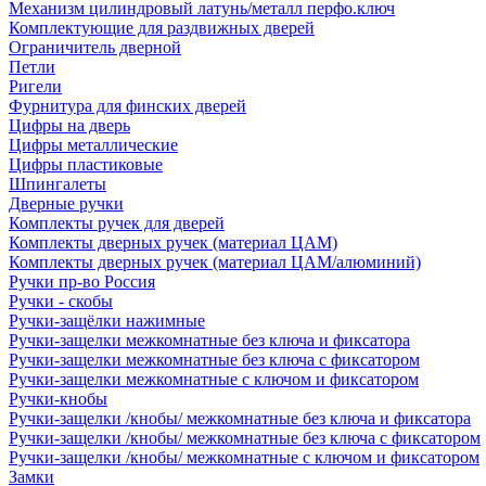
Механизм цилиндровый латунь/металл перфо.ключ
Комплектующие для раздвижных дверей
Ограничитель дверной
Петли
Ригели
Фурнитура для финских дверей
Цифры на дверь
Цифры металлические
Цифры пластиковые
Шпингалеты
Дверные ручки
Комплекты ручек для дверей
Комплекты дверных ручек (материал ЦАМ)
Комплекты дверных ручек (материал ЦАМ/алюминий)
Ручки пр-во Россия
Ручки - скобы
Ручки-защёлки нажимные
Ручки-защелки межкомнатные без ключа и фиксатора
Ручки-защелки межкомнатные без ключа с фиксатором
Ручки-защелки межкомнатные с ключом и фиксатором
Ручки-кнобы
Ручки-защелки /кнобы/ межкомнатные без ключа и фиксатора
Ручки-защелки /кнобы/ межкомнатные без ключа с фиксатором
Ручки-защелки /кнобы/ межкомнатные с ключом и фиксатором
Замки