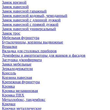
Замок врезной
Замок навесной
Замок навесной гаражный
Замок навесной кодовый, чемоданный
Замок навесной с длинной дужкой
Замок навесной с прямой дужкой
Замок навесной универсальный
Замок трос
Мебельная фурнитура
Бутылочницы, корзины выдвижные
Вешалки
Вкладка для столовых приборов
Демпферы и амортизаторы для ящиков и фасадов
Заглушка д/конфирмата
Замки мебельные
Зеркалодержатели
Консоль
Корзина навесная
Крепежная фурнитура
Кромка
Кромка меламиновая
Кромка ПВХ
Металлобокс, тандембокс
Крючки
Крючки металлические