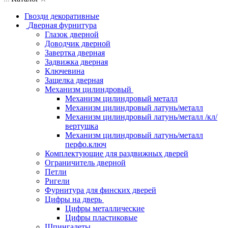
Гвозди декоративные
Дверная фурнитура
Глазок дверной
Доводчик дверной
Завертка дверная
Задвижка дверная
Ключевина
Защелка дверная
Механизм цилиндровый
Механизм цилиндровый металл
Механизм цилиндровый латунь/металл
Механизм цилиндровый латунь/металл /кл/
вертушка
Механизм цилиндровый латунь/металл
перфо.ключ
Комплектующие для раздвижных дверей
Ограничитель дверной
Петли
Ригели
Фурнитура для финских дверей
Цифры на дверь
Цифры металлические
Цифры пластиковые
Шпингалеты