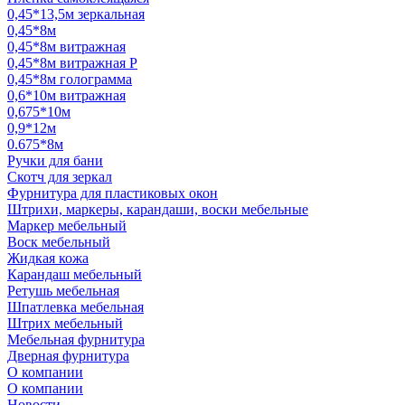
0,45*13,5м зеркальная
0,45*8м
0,45*8м витражная
0,45*8м витражная Р
0,45*8м голограмма
0,6*10м витражная
0,675*10м
0,9*12м
0.675*8м
Ручки для бани
Скотч для зеркал
Фурнитура для пластиковых окон
Штрихи, маркеры, карандаши, воски мебельные
Маркер мебельный
Воск мебельный
Жидкая кожа
Карандаш мебельный
Ретушь мебельная
Шпатлевка мебельная
Штрих мебельный
Мебельная фурнитура
Дверная фурнитура
О компании
О компании
Новости