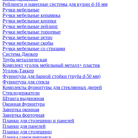
Рейлинги и навесные системы для кухни d-16 мм
Ручки мебельные
Ручки мебельные керамика
Ручки мебельные кнопки
Ручки мебельные рейлинг
Ручки мебельные торцевые
Ручки мебельные ретро
Ручки мебельные скобы
Ручки мебельные со стразами
Система Джокер
Труба металлическая
Комплект уголок мебельный металл+ пластик
Уголок-Таккер
Фурнитура для барной стойки (труба d-50 мм)
Фурнитура для стекла
Комплекты фурнитуры для стеклянных дверей
Стеклодержатели
Штанга выдвижная
Оконная фурнитура
Завертка оконная
Завертка форточная
Планки для столешниц и панелей
Планки для панелей
Планки для столешниц
Пленка самоклеящаяся