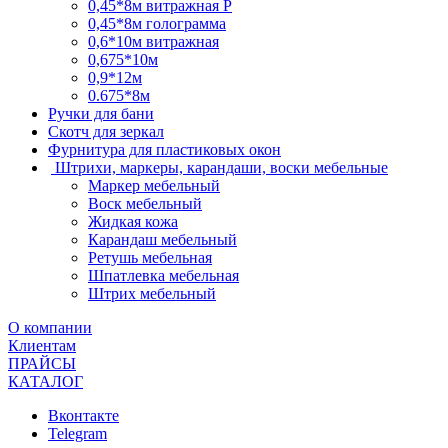
0,45*8м витражная Р
0,45*8м голограмма
0,6*10м витражная
0,675*10м
0,9*12м
0.675*8м
Ручки для бани
Скотч для зеркал
Фурнитура для пластиковых окон
Штрихи, маркеры, карандаши, воски мебельные
Маркер мебельный
Воск мебельный
Жидкая кожа
Карандаш мебельный
Ретушь мебельная
Шпатлевка мебельная
Штрих мебельный
О компании
Клиентам
ПРАЙСЫ
КАТАЛОГ
Вконтакте
Telegram