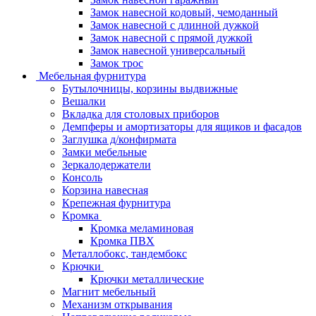
Замок навесной кодовый, чемоданный
Замок навесной с длинной дужкой
Замок навесной с прямой дужкой
Замок навесной универсальный
Замок трос
Мебельная фурнитура
Бутылочницы, корзины выдвижные
Вешалки
Вкладка для столовых приборов
Демпферы и амортизаторы для ящиков и фасадов
Заглушка д/конфирмата
Замки мебельные
Зеркалодержатели
Консоль
Корзина навесная
Крепежная фурнитура
Кромка
Кромка меламиновая
Кромка ПВХ
Металлобокс, тандембокс
Крючки
Крючки металлические
Магнит мебельный
Механизм открывания