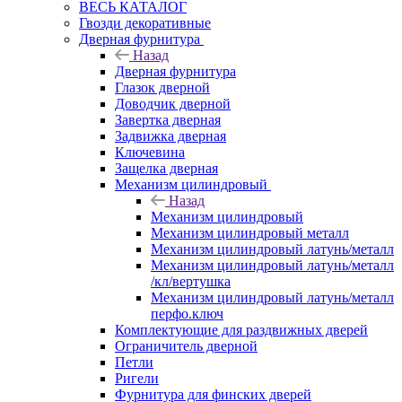
ВЕСЬ КАТАЛОГ
Гвозди декоративные
Дверная фурнитура
Назад
Дверная фурнитура
Глазок дверной
Доводчик дверной
Завертка дверная
Задвижка дверная
Ключевина
Защелка дверная
Механизм цилиндровый
Назад
Механизм цилиндровый
Механизм цилиндровый металл
Механизм цилиндровый латунь/металл
Механизм цилиндровый латунь/металл
/кл/вертушка
Механизм цилиндровый латунь/металл
перфо.ключ
Комплектующие для раздвижных дверей
Ограничитель дверной
Петли
Ригели
Фурнитура для финских дверей