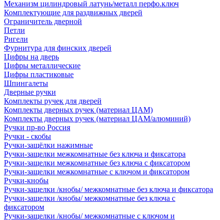
Механизм цилиндровый латунь/металл перфо.ключ
Комплектующие для раздвижных дверей
Ограничитель дверной
Петли
Ригели
Фурнитура для финских дверей
Цифры на дверь
Цифры металлические
Цифры пластиковые
Шпингалеты
Дверные ручки
Комплекты ручек для дверей
Комплекты дверных ручек (материал ЦАМ)
Комплекты дверных ручек (материал ЦАМ/алюминий)
Ручки пр-во Россия
Ручки - скобы
Ручки-защёлки нажимные
Ручки-защелки межкомнатные без ключа и фиксатора
Ручки-защелки межкомнатные без ключа с фиксатором
Ручки-защелки межкомнатные с ключом и фиксатором
Ручки-кнобы
Ручки-защелки /кнобы/ межкомнатные без ключа и фиксатора
Ручки-защелки /кнобы/ межкомнатные без ключа с
фиксатором
Ручки-защелки /кнобы/ межкомнатные с ключом и