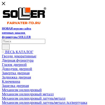
НОВАЯ версия сайта
оптовых заказов
фурнитуры SOLLER
ВЕСЬ КАТАЛОГ
Гвозди декоративные
Дверная фурнитура
Глазок дверной
Доводчик дверной
Завертка дверная
Задвижка дверная
Ключевина
Защелка дверная
Механизм цилиндровый
Механизм цилиндровый металл
Механизм цилиндровый латунь/металл
Механизм цилиндровый латунь/металл /кл/вертушка