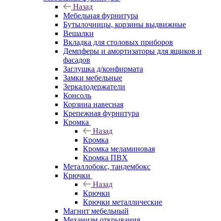
Назад
Мебельная фурнитура
Бутылочницы, корзины выдвижные
Вешалки
Вкладка для столовых приборов
Демпферы и амортизаторы для ящиков и
фасадов
Заглушка д/конфирмата
Замки мебельные
Зеркалодержатели
Консоль
Корзина навесная
Крепежная фурнитура
Кромка
Назад
Кромка
Кромка меламиновая
Кромка ПВХ
Металлобокс, тандембокс
Крючки
Назад
Крючки
Крючки металлические
Магнит мебельный
Механизм открывания