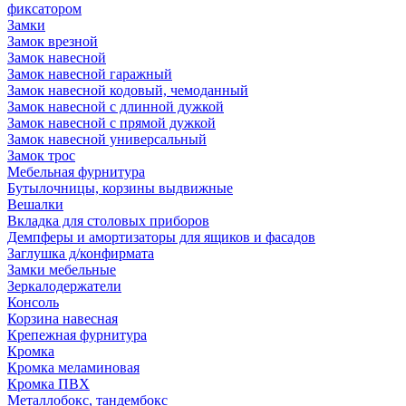
фиксатором
Замки
Замок врезной
Замок навесной
Замок навесной гаражный
Замок навесной кодовый, чемоданный
Замок навесной с длинной дужкой
Замок навесной с прямой дужкой
Замок навесной универсальный
Замок трос
Мебельная фурнитура
Бутылочницы, корзины выдвижные
Вешалки
Вкладка для столовых приборов
Демпферы и амортизаторы для ящиков и фасадов
Заглушка д/конфирмата
Замки мебельные
Зеркалодержатели
Консоль
Корзина навесная
Крепежная фурнитура
Кромка
Кромка меламиновая
Кромка ПВХ
Металлобокс, тандембокс