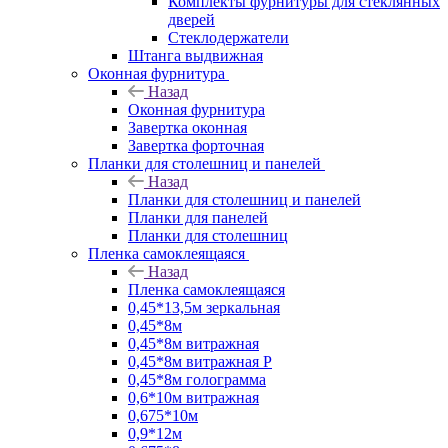
Комплекты фурнитуры для стеклянных
дверей
Стеклодержатели
Штанга выдвижная
Оконная фурнитура
Назад
Оконная фурнитура
Завертка оконная
Завертка форточная
Планки для столешниц и панелей
Назад
Планки для столешниц и панелей
Планки для панелей
Планки для столешниц
Пленка самоклеящаяся
Назад
Пленка самоклеящаяся
0,45*13,5м зеркальная
0,45*8м
0,45*8м витражная
0,45*8м витражная Р
0,45*8м голограмма
0,6*10м витражная
0,675*10м
0,9*12м