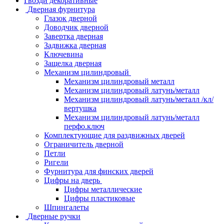
Гвозди декоративные
Дверная фурнитура
Глазок дверной
Доводчик дверной
Завертка дверная
Задвижка дверная
Ключевина
Защелка дверная
Механизм цилиндровый
Механизм цилиндровый металл
Механизм цилиндровый латунь/металл
Механизм цилиндровый латунь/металл /кл/
вертушка
Механизм цилиндровый латунь/металл
перфо.ключ
Комплектующие для раздвижных дверей
Ограничитель дверной
Петли
Ригели
Фурнитура для финских дверей
Цифры на дверь
Цифры металлические
Цифры пластиковые
Шпингалеты
Дверные ручки