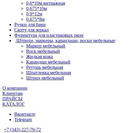
0,6*10м витражная
0,675*10м
0,9*12м
0.675*8м
Ручки для бани
Скотч для зеркал
Фурнитура для пластиковых окон
Штрихи, маркеры, карандаши, воски мебельные
Маркер мебельный
Воск мебельный
Жидкая кожа
Карандаш мебельный
Ретушь мебельная
Шпатлевка мебельная
Штрих мебельный
О компании
Клиентам
ПРАЙСЫ
КАТАЛОГ
Вконтакте
Telegram
+7 (343) 227-70-72