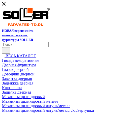
НОВАЯ версия сайта
оптовых заказов
фурнитуры SOLLER
ВЕСЬ КАТАЛОГ
Гвозди декоративные
Дверная фурнитура
Глазок дверной
Доводчик дверной
Завертка дверная
Задвижка дверная
Ключевина
Защелка дверная
Механизм цилиндровый
Механизм цилиндровый металл
Механизм цилиндровый латунь/металл
Механизм цилиндровый латунь/металл /кл/вертушка