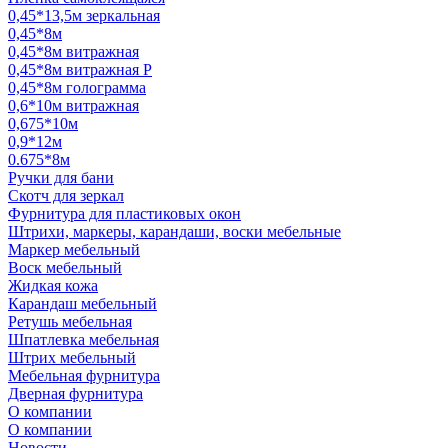
0,45*13,5м зеркальная
0,45*8м
0,45*8м витражная
0,45*8м витражная Р
0,45*8м голограмма
0,6*10м витражная
0,675*10м
0,9*12м
0.675*8м
Ручки для бани
Скотч для зеркал
Фурнитура для пластиковых окон
Штрихи, маркеры, карандаши, воски мебельные
Маркер мебельный
Воск мебельный
Жидкая кожа
Карандаш мебельный
Ретушь мебельная
Шпатлевка мебельная
Штрих мебельный
Мебельная фурнитура
Дверная фурнитура
О компании
О компании
Новости