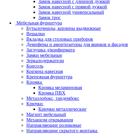
Замок навесной с длинной дужкой
Замок навесной с прямой дужкой
Замок навесной универсальный
Замок трос
Мебельная фурнитура
Бутылочницы, корзины выдвижные
Вешалки
Вкладка для столовых приборов
Демпферы и амортизаторы для ящиков и фасадов
Заглушка д/конфирмата
Замки мебельные
Зеркалодержатели
Консоль
Корзина навесная
Крепежная фурнитура
Кромка
Кромка меламиновая
Кромка ПВХ
Металлобокс, тандембокс
Крючки
Крючки металлические
Магнит мебельный
Механизм открывания
Направляющие роликовые
Направляющие скрытого монтажа