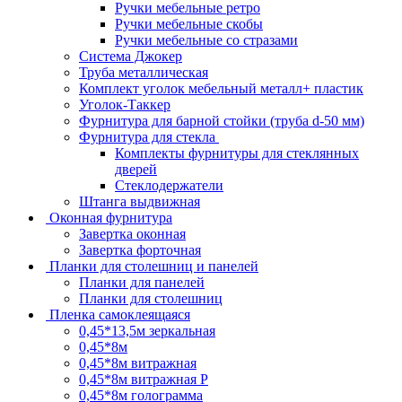
Ручки мебельные ретро
Ручки мебельные скобы
Ручки мебельные со стразами
Система Джокер
Труба металлическая
Комплект уголок мебельный металл+ пластик
Уголок-Таккер
Фурнитура для барной стойки (труба d-50 мм)
Фурнитура для стекла
Комплекты фурнитуры для стеклянных
дверей
Стеклодержатели
Штанга выдвижная
Оконная фурнитура
Завертка оконная
Завертка форточная
Планки для столешниц и панелей
Планки для панелей
Планки для столешниц
Пленка самоклеящаяся
0,45*13,5м зеркальная
0,45*8м
0,45*8м витражная
0,45*8м витражная Р
0,45*8м голограмма