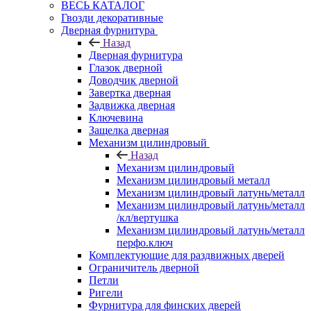
ВЕСЬ КАТАЛОГ
Гвозди декоративные
Дверная фурнитура
Назад
Дверная фурнитура
Глазок дверной
Доводчик дверной
Завертка дверная
Задвижка дверная
Ключевина
Защелка дверная
Механизм цилиндровый
Назад
Механизм цилиндровый
Механизм цилиндровый металл
Механизм цилиндровый латунь/металл
Механизм цилиндровый латунь/металл
/кл/вертушка
Механизм цилиндровый латунь/металл
перфо.ключ
Комплектующие для раздвижных дверей
Ограничитель дверной
Петли
Ригели
Фурнитура для финских дверей