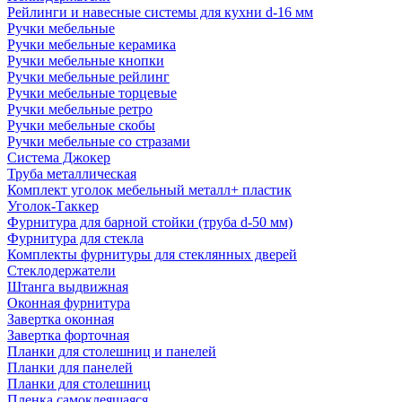
Рейлинги и навесные системы для кухни d-16 мм
Ручки мебельные
Ручки мебельные керамика
Ручки мебельные кнопки
Ручки мебельные рейлинг
Ручки мебельные торцевые
Ручки мебельные ретро
Ручки мебельные скобы
Ручки мебельные со стразами
Система Джокер
Труба металлическая
Комплект уголок мебельный металл+ пластик
Уголок-Таккер
Фурнитура для барной стойки (труба d-50 мм)
Фурнитура для стекла
Комплекты фурнитуры для стеклянных дверей
Стеклодержатели
Штанга выдвижная
Оконная фурнитура
Завертка оконная
Завертка форточная
Планки для столешниц и панелей
Планки для панелей
Планки для столешниц
Пленка самоклеящаяся