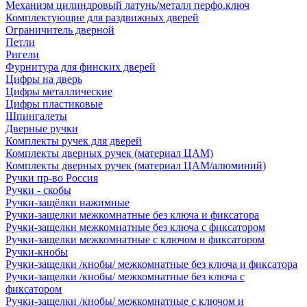
Механизм цилиндровый латунь/металл перфо.ключ
Комплектующие для раздвижных дверей
Ограничитель дверной
Петли
Ригели
Фурнитура для финских дверей
Цифры на дверь
Цифры металлические
Цифры пластиковые
Шпингалеты
Дверные ручки
Комплекты ручек для дверей
Комплекты дверных ручек (материал ЦАМ)
Комплекты дверных ручек (материал ЦАМ/алюминий)
Ручки пр-во Россия
Ручки - скобы
Ручки-защёлки нажимные
Ручки-защелки межкомнатные без ключа и фиксатора
Ручки-защелки межкомнатные без ключа с фиксатором
Ручки-защелки межкомнатные с ключом и фиксатором
Ручки-кнобы
Ручки-защелки /кнобы/ межкомнатные без ключа и фиксатора
Ручки-защелки /кнобы/ межкомнатные без ключа с
фиксатором
Ручки-защелки /кнобы/ межкомнатные с ключом и