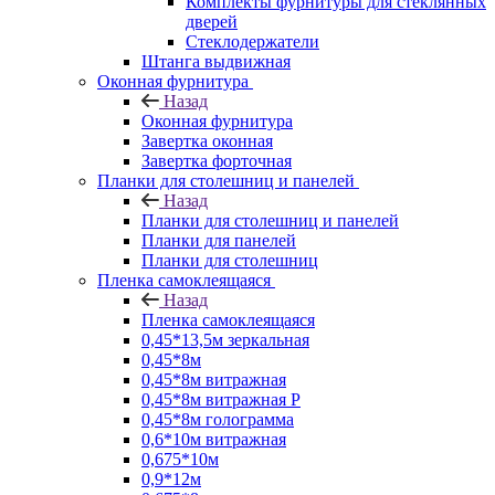
Комплекты фурнитуры для стеклянных
дверей
Стеклодержатели
Штанга выдвижная
Оконная фурнитура
Назад
Оконная фурнитура
Завертка оконная
Завертка форточная
Планки для столешниц и панелей
Назад
Планки для столешниц и панелей
Планки для панелей
Планки для столешниц
Пленка самоклеящаяся
Назад
Пленка самоклеящаяся
0,45*13,5м зеркальная
0,45*8м
0,45*8м витражная
0,45*8м витражная Р
0,45*8м голограмма
0,6*10м витражная
0,675*10м
0,9*12м