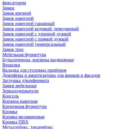
фиксатором
Замки
Замок врезной
Замок навесной
Замок навесной гаражный
Замок навесной кодовый, чемоданный
Замок навесной с длинной дужкой
Замок навесной с прямой дужкой
Замок навесной универсальный
Замок трос
Мебельная фурнитура
Бутылочницы, корзины выдвижные
Вешалки
Вкладка для столовых приборов
Демпферы и амортизаторы для ящиков и фасадов
Заглушка д/конфирмата
Замки мебельные
Зеркалодержатели
Консоль
Корзина навесная
Крепежная фурнитура
Кромка
Кромка меламиновая
Кромка ПВХ
Металлобокс, тандембокс