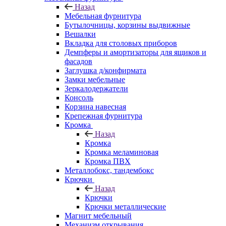
Назад
Мебельная фурнитура
Бутылочницы, корзины выдвижные
Вешалки
Вкладка для столовых приборов
Демпферы и амортизаторы для ящиков и
фасадов
Заглушка д/конфирмата
Замки мебельные
Зеркалодержатели
Консоль
Корзина навесная
Крепежная фурнитура
Кромка
Назад
Кромка
Кромка меламиновая
Кромка ПВХ
Металлобокс, тандембокс
Крючки
Назад
Крючки
Крючки металлические
Магнит мебельный
Механизм открывания