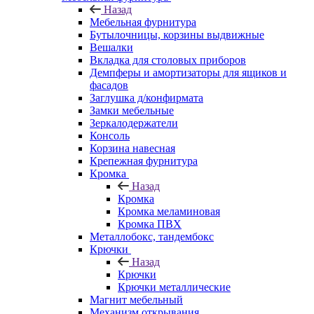
Назад
Мебельная фурнитура
Бутылочницы, корзины выдвижные
Вешалки
Вкладка для столовых приборов
Демпферы и амортизаторы для ящиков и
фасадов
Заглушка д/конфирмата
Замки мебельные
Зеркалодержатели
Консоль
Корзина навесная
Крепежная фурнитура
Кромка
Назад
Кромка
Кромка меламиновая
Кромка ПВХ
Металлобокс, тандембокс
Крючки
Назад
Крючки
Крючки металлические
Магнит мебельный
Механизм открывания