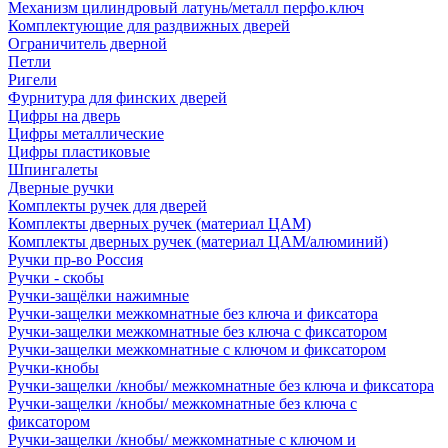
Механизм цилиндровый латунь/металл перфо.ключ
Комплектующие для раздвижных дверей
Ограничитель дверной
Петли
Ригели
Фурнитура для финских дверей
Цифры на дверь
Цифры металлические
Цифры пластиковые
Шпингалеты
Дверные ручки
Комплекты ручек для дверей
Комплекты дверных ручек (материал ЦАМ)
Комплекты дверных ручек (материал ЦАМ/алюминий)
Ручки пр-во Россия
Ручки - скобы
Ручки-защёлки нажимные
Ручки-защелки межкомнатные без ключа и фиксатора
Ручки-защелки межкомнатные без ключа с фиксатором
Ручки-защелки межкомнатные с ключом и фиксатором
Ручки-кнобы
Ручки-защелки /кнобы/ межкомнатные без ключа и фиксатора
Ручки-защелки /кнобы/ межкомнатные без ключа с
фиксатором
Ручки-защелки /кнобы/ межкомнатные с ключом и