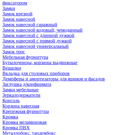
фиксатором
Замки
Замок врезной
Замок навесной
Замок навесной гаражный
Замок навесной кодовый, чемоданный
Замок навесной с длинной дужкой
Замок навесной с прямой дужкой
Замок навесной универсальный
Замок трос
Мебельная фурнитура
Бутылочницы, корзины выдвижные
Вешалки
Вкладка для столовых приборов
Демпферы и амортизаторы для ящиков и фасадов
Заглушка д/конфирмата
Замки мебельные
Зеркалодержатели
Консоль
Корзина навесная
Крепежная фурнитура
Кромка
Кромка меламиновая
Кромка ПВХ
Металлобокс, тандембокс