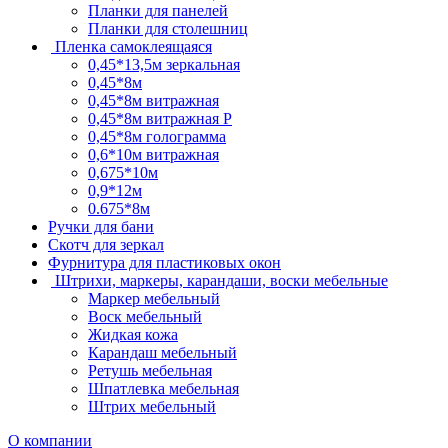
Планки для панелей
Планки для столешниц
Пленка самоклеящаяся
0,45*13,5м зеркальная
0,45*8м
0,45*8м витражная
0,45*8м витражная Р
0,45*8м голограмма
0,6*10м витражная
0,675*10м
0,9*12м
0.675*8м
Ручки для бани
Скотч для зеркал
Фурнитура для пластиковых окон
Штрихи, маркеры, карандаши, воски мебельные
Маркер мебельный
Воск мебельный
Жидкая кожа
Карандаш мебельный
Ретушь мебельная
Шпатлевка мебельная
Штрих мебельный
О компании