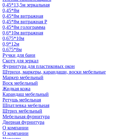
0,45*13,5м зеркальная
0,45*8м
0,45*8м витражная
0,45*8м витражная Р
0,45*8м голограмма
0,6*10м витражная
0,675*10м
0,9*12м
0.675*8м
Ручки для бани
Скотч для зеркал
Фурнитура для пластиковых окон
Штрихи, маркеры, карандаши, воски мебельные
Маркер мебельный
Воск мебельный
Жидкая кожа
Карандаш мебельный
Ретушь мебельная
Шпатлевка мебельная
Штрих мебельный
Мебельная фурнитура
Дверная фурнитура
О компании
О компании
Новости