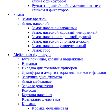
ключа с фиксатором
Ручки-защелки /кнобы/ межкомнатные с
ключом и фиксатором
Замки
Замок врезной
Замок навесной
Замок навесной гаражный
Замок навесной кодовый, чемоданный
Замок навесной с длинной дужкой
Замок навесной с прямой дужкой
Замок навесной универсальный
Замок трос
Мебельная фурнитура
Бутылочницы, корзины выдвижные
Вешалки
Вкладка для столовых приборов
Демпферы и амортизаторы для ящиков и фасадов
Заглушка д/конфирмата
Замки мебельные
Зеркалодержатели
Консоль
Корзина навесная
Крепежная фурнитура
Кромка
Кромка меламиновая