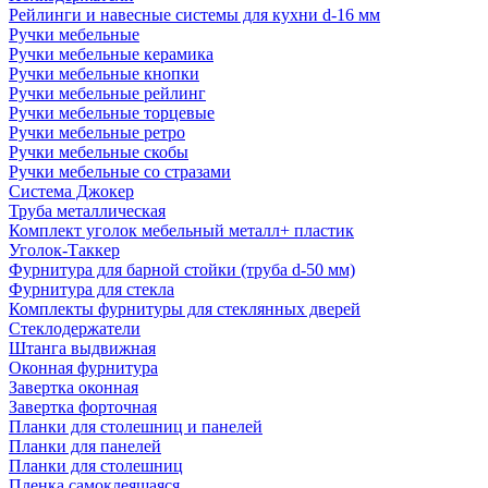
Рейлинги и навесные системы для кухни d-16 мм
Ручки мебельные
Ручки мебельные керамика
Ручки мебельные кнопки
Ручки мебельные рейлинг
Ручки мебельные торцевые
Ручки мебельные ретро
Ручки мебельные скобы
Ручки мебельные со стразами
Система Джокер
Труба металлическая
Комплект уголок мебельный металл+ пластик
Уголок-Таккер
Фурнитура для барной стойки (труба d-50 мм)
Фурнитура для стекла
Комплекты фурнитуры для стеклянных дверей
Стеклодержатели
Штанга выдвижная
Оконная фурнитура
Завертка оконная
Завертка форточная
Планки для столешниц и панелей
Планки для панелей
Планки для столешниц
Пленка самоклеящаяся