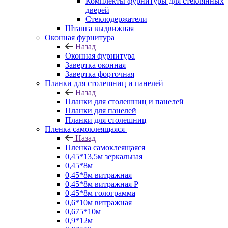
Комплекты фурнитуры для стеклянных
дверей
Стеклодержатели
Штанга выдвижная
Оконная фурнитура
Назад
Оконная фурнитура
Завертка оконная
Завертка форточная
Планки для столешниц и панелей
Назад
Планки для столешниц и панелей
Планки для панелей
Планки для столешниц
Пленка самоклеящаяся
Назад
Пленка самоклеящаяся
0,45*13,5м зеркальная
0,45*8м
0,45*8м витражная
0,45*8м витражная Р
0,45*8м голограмма
0,6*10м витражная
0,675*10м
0,9*12м