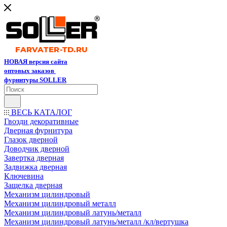
НОВАЯ версия сайта
оптовых заказов
фурнитуры SOLLER
ВЕСЬ КАТАЛОГ
Гвозди декоративные
Дверная фурнитура
Глазок дверной
Доводчик дверной
Завертка дверная
Задвижка дверная
Ключевина
Защелка дверная
Механизм цилиндровый
Механизм цилиндровый металл
Механизм цилиндровый латунь/металл
Механизм цилиндровый латунь/металл /кл/вертушка