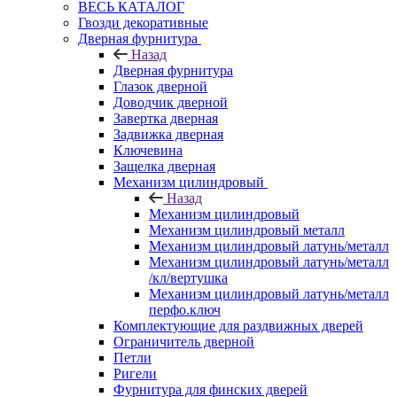
ВЕСЬ КАТАЛОГ
Гвозди декоративные
Дверная фурнитура
Назад
Дверная фурнитура
Глазок дверной
Доводчик дверной
Завертка дверная
Задвижка дверная
Ключевина
Защелка дверная
Механизм цилиндровый
Назад
Механизм цилиндровый
Механизм цилиндровый металл
Механизм цилиндровый латунь/металл
Механизм цилиндровый латунь/металл
/кл/вертушка
Механизм цилиндровый латунь/металл
перфо.ключ
Комплектующие для раздвижных дверей
Ограничитель дверной
Петли
Ригели
Фурнитура для финских дверей