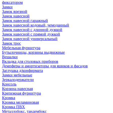
фиксатором
Замки
Замок врезной
Замок навесной
Замок навесной гаражный
Замок навесной кодовый, чемоданный
Замок навесной с длинной дужкой
Замок навесной с прямой дужкой
Замок навесной универсальный
Замок трос
Мебельная фурнитура
Бутылочницы, корзины выдвижные
Вешалки
Вкладка для столовых приборов
Демпферы и амортизаторы для ящиков и фасадов
Заглушка д/конфирмата
Замки мебельные
Зеркалодержатели
Консоль
Корзина навесная
Крепежная фурнитура
Кромка
Кромка меламиновая
Кромка ПВХ
Металлобокс, тандембокс