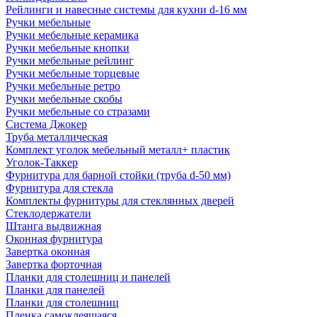
Рейлинги и навесные системы для кухни d-16 мм
Ручки мебельные
Ручки мебельные керамика
Ручки мебельные кнопки
Ручки мебельные рейлинг
Ручки мебельные торцевые
Ручки мебельные ретро
Ручки мебельные скобы
Ручки мебельные со стразами
Система Джокер
Труба металлическая
Комплект уголок мебельный металл+ пластик
Уголок-Таккер
Фурнитура для барной стойки (труба d-50 мм)
Фурнитура для стекла
Комплекты фурнитуры для стеклянных дверей
Стеклодержатели
Штанга выдвижная
Оконная фурнитура
Завертка оконная
Завертка форточная
Планки для столешниц и панелей
Планки для панелей
Планки для столешниц
Пленка самоклеящаяся