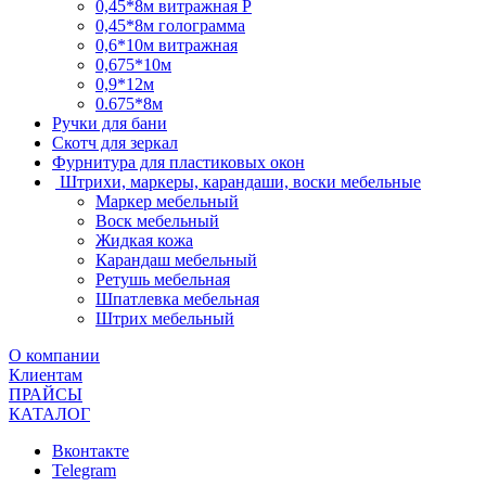
0,45*8м витражная Р
0,45*8м голограмма
0,6*10м витражная
0,675*10м
0,9*12м
0.675*8м
Ручки для бани
Скотч для зеркал
Фурнитура для пластиковых окон
Штрихи, маркеры, карандаши, воски мебельные
Маркер мебельный
Воск мебельный
Жидкая кожа
Карандаш мебельный
Ретушь мебельная
Шпатлевка мебельная
Штрих мебельный
О компании
Клиентам
ПРАЙСЫ
КАТАЛОГ
Вконтакте
Telegram