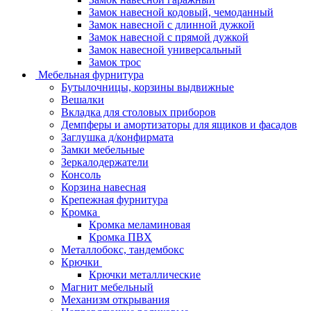
Замок навесной кодовый, чемоданный
Замок навесной с длинной дужкой
Замок навесной с прямой дужкой
Замок навесной универсальный
Замок трос
Мебельная фурнитура
Бутылочницы, корзины выдвижные
Вешалки
Вкладка для столовых приборов
Демпферы и амортизаторы для ящиков и фасадов
Заглушка д/конфирмата
Замки мебельные
Зеркалодержатели
Консоль
Корзина навесная
Крепежная фурнитура
Кромка
Кромка меламиновая
Кромка ПВХ
Металлобокс, тандембокс
Крючки
Крючки металлические
Магнит мебельный
Механизм открывания