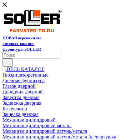
НОВАЯ версия сайта
оптовых заказов
фурнитуры SOLLER
ВЕСЬ КАТАЛОГ
Гвозди декоративные
Дверная фурнитура
Глазок дверной
Доводчик дверной
Завертка дверная
Задвижка дверная
Ключевина
Защелка дверная
Механизм цилиндровый
Механизм цилиндровый металл
Механизм цилиндровый латунь/металл
Механизм цилиндровый латунь/металл /кл/вертушка