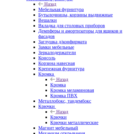
Назад
Мебельная фурнитура
Бутылочницы, корзины выдвижные
Вешалки
Вкладка для столовых приборов
Демпферы и амортизаторы для ящиков и
фасадов
Заглушка д/конфирмата
Замки мебельные
Зеркалодержатели
Консоль
Корзина навесная
Крепежная фурнитура
Кромка
Назад
Кромка
Кромка меламиновая
Кромка ПВХ
Металлобокс, тандембокс
Крючки
Назад
Крючки
Крючки металлические
Магнит мебельный
Механизм открывания