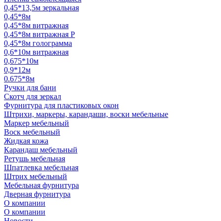
0,45*13,5м зеркальная
0,45*8м
0,45*8м витражная
0,45*8м витражная Р
0,45*8м голограмма
0,6*10м витражная
0,675*10м
0,9*12м
0.675*8м
Ручки для бани
Скотч для зеркал
Фурнитура для пластиковых окон
Штрихи, маркеры, карандаши, воски мебельные
Маркер мебельный
Воск мебельный
Жидкая кожа
Карандаш мебельный
Ретушь мебельная
Шпатлевка мебельная
Штрих мебельный
Мебельная фурнитура
Дверная фурнитура
О компании
О компании
Новости