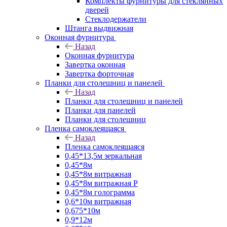
Комплекты фурнитуры для стеклянных
дверей
Стеклодержатели
Штанга выдвижная
Оконная фурнитура
Назад
Оконная фурнитура
Завертка оконная
Завертка форточная
Планки для столешниц и панелей
Назад
Планки для столешниц и панелей
Планки для панелей
Планки для столешниц
Пленка самоклеящаяся
Назад
Пленка самоклеящаяся
0,45*13,5м зеркальная
0,45*8м
0,45*8м витражная
0,45*8м витражная Р
0,45*8м голограмма
0,6*10м витражная
0,675*10м
0,9*12м