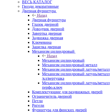
ВЕСЬ КАТАЛОГ
Гвозди декоративные
Дверная фурнитура
Назад
Дверная фурнитура
Глазок дверной
Доводчик дверной
Завертка дверная
Задвижка дверная
Ключевина
Защелка дверная
Механизм цилиндровый
Назад
Механизм цилиндровый
Механизм цилиндровый металл
Механизм цилиндровый латунь/металл
Механизм цилиндровый латунь/металл
/кл/вертушка
Механизм цилиндровый латунь/металл
перфо.ключ
Комплектующие для раздвижных дверей
Ограничитель дверной
Петли
Ригели
Фурнитура для финских дверей