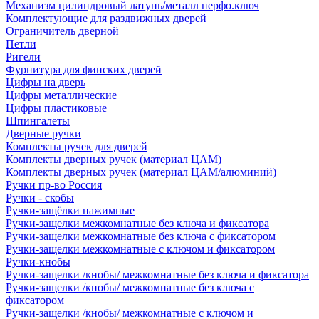
Механизм цилиндровый латунь/металл перфо.ключ
Комплектующие для раздвижных дверей
Ограничитель дверной
Петли
Ригели
Фурнитура для финских дверей
Цифры на дверь
Цифры металлические
Цифры пластиковые
Шпингалеты
Дверные ручки
Комплекты ручек для дверей
Комплекты дверных ручек (материал ЦАМ)
Комплекты дверных ручек (материал ЦАМ/алюминий)
Ручки пр-во Россия
Ручки - скобы
Ручки-защёлки нажимные
Ручки-защелки межкомнатные без ключа и фиксатора
Ручки-защелки межкомнатные без ключа с фиксатором
Ручки-защелки межкомнатные с ключом и фиксатором
Ручки-кнобы
Ручки-защелки /кнобы/ межкомнатные без ключа и фиксатора
Ручки-защелки /кнобы/ межкомнатные без ключа с
фиксатором
Ручки-защелки /кнобы/ межкомнатные с ключом и