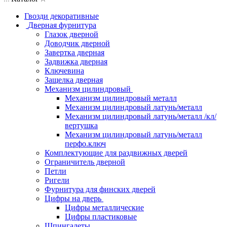
Гвозди декоративные
Дверная фурнитура
Глазок дверной
Доводчик дверной
Завертка дверная
Задвижка дверная
Ключевина
Защелка дверная
Механизм цилиндровый
Механизм цилиндровый металл
Механизм цилиндровый латунь/металл
Механизм цилиндровый латунь/металл /кл/
вертушка
Механизм цилиндровый латунь/металл
перфо.ключ
Комплектующие для раздвижных дверей
Ограничитель дверной
Петли
Ригели
Фурнитура для финских дверей
Цифры на дверь
Цифры металлические
Цифры пластиковые
Шпингалеты