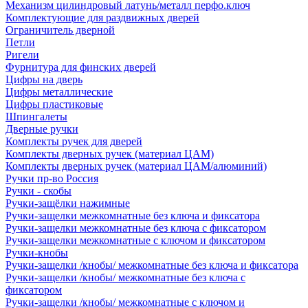
Механизм цилиндровый латунь/металл перфо.ключ
Комплектующие для раздвижных дверей
Ограничитель дверной
Петли
Ригели
Фурнитура для финских дверей
Цифры на дверь
Цифры металлические
Цифры пластиковые
Шпингалеты
Дверные ручки
Комплекты ручек для дверей
Комплекты дверных ручек (материал ЦАМ)
Комплекты дверных ручек (материал ЦАМ/алюминий)
Ручки пр-во Россия
Ручки - скобы
Ручки-защёлки нажимные
Ручки-защелки межкомнатные без ключа и фиксатора
Ручки-защелки межкомнатные без ключа с фиксатором
Ручки-защелки межкомнатные с ключом и фиксатором
Ручки-кнобы
Ручки-защелки /кнобы/ межкомнатные без ключа и фиксатора
Ручки-защелки /кнобы/ межкомнатные без ключа с
фиксатором
Ручки-защелки /кнобы/ межкомнатные с ключом и