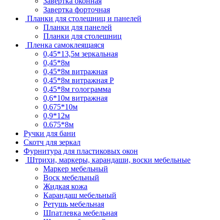
Завертка оконная
Завертка форточная
Планки для столешниц и панелей
Планки для панелей
Планки для столешниц
Пленка самоклеящаяся
0,45*13,5м зеркальная
0,45*8м
0,45*8м витражная
0,45*8м витражная Р
0,45*8м голограмма
0,6*10м витражная
0,675*10м
0,9*12м
0.675*8м
Ручки для бани
Скотч для зеркал
Фурнитура для пластиковых окон
Штрихи, маркеры, карандаши, воски мебельные
Маркер мебельный
Воск мебельный
Жидкая кожа
Карандаш мебельный
Ретушь мебельная
Шпатлевка мебельная