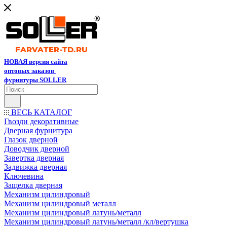
НОВАЯ версия сайта
оптовых заказов
фурнитуры SOLLER
ВЕСЬ КАТАЛОГ
Гвозди декоративные
Дверная фурнитура
Глазок дверной
Доводчик дверной
Завертка дверная
Задвижка дверная
Ключевина
Защелка дверная
Механизм цилиндровый
Механизм цилиндровый металл
Механизм цилиндровый латунь/металл
Механизм цилиндровый латунь/металл /кл/вертушка