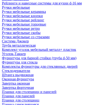
Рейлинги и навесные системы для кухни d-16 мм
Ручки мебельные
Ручки мебельные керамика
Ручки мебельные кнопки
Ручки мебельные рейлинг
Ручки мебельные торцевые
Ручки мебельные ретро
Ручки мебельные скобы
Ручки мебельные со стразами
Система Джокер
Труба металлическая
Комплект уголок мебельный металл+ пластик
Уголок-Таккер
Фурнитура для барной стойки (труба d-50 мм)
Фурнитура для стекла
Комплекты фурнитуры для стеклянных дверей
Стеклодержатели
Штанга выдвижная
Оконная фурнитура
Завертка оконная
Завертка форточная
Планки для столешниц и панелей
Планки для панелей
Планки для столешниц
Пленка самоклеящаяся