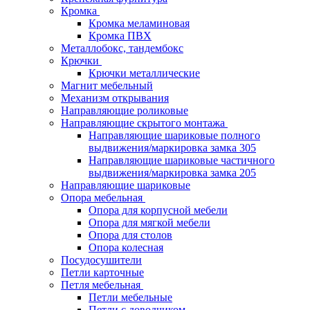
Кромка
Кромка меламиновая
Кромка ПВХ
Металлобокс, тандембокс
Крючки
Крючки металлические
Магнит мебельный
Механизм открывания
Направляющие роликовые
Направляющие скрытого монтажа
Направляющие шариковые полного
выдвижения/маркировка замка 305
Направляющие шариковые частичного
выдвижения/маркировка замка 205
Направляющие шариковые
Опора мебельная
Опора для корпусной мебели
Опора для мягкой мебели
Опора для столов
Опора колесная
Посудосушители
Петли карточные
Петля мебельная
Петли мебельные
Петли с доводчиком