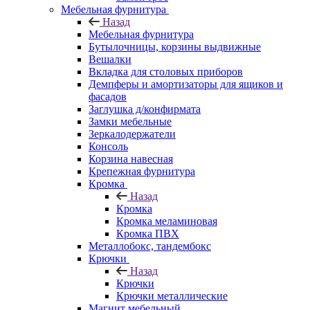
Мебельная фурнитура
Назад
Мебельная фурнитура
Бутылочницы, корзины выдвижные
Вешалки
Вкладка для столовых приборов
Демпферы и амортизаторы для ящиков и
фасадов
Заглушка д/конфирмата
Замки мебельные
Зеркалодержатели
Консоль
Корзина навесная
Крепежная фурнитура
Кромка
Назад
Кромка
Кромка меламиновая
Кромка ПВХ
Металлобокс, тандембокс
Крючки
Назад
Крючки
Крючки металлические
Магнит мебельный