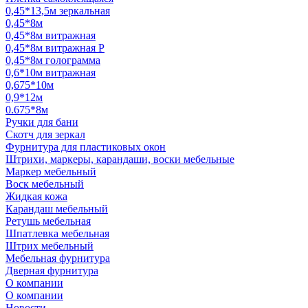
0,45*13,5м зеркальная
0,45*8м
0,45*8м витражная
0,45*8м витражная Р
0,45*8м голограмма
0,6*10м витражная
0,675*10м
0,9*12м
0.675*8м
Ручки для бани
Скотч для зеркал
Фурнитура для пластиковых окон
Штрихи, маркеры, карандаши, воски мебельные
Маркер мебельный
Воск мебельный
Жидкая кожа
Карандаш мебельный
Ретушь мебельная
Шпатлевка мебельная
Штрих мебельный
Мебельная фурнитура
Дверная фурнитура
О компании
О компании
Новости