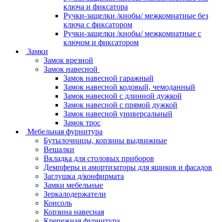
ключа и фиксатора
Ручки-защелки /кнобы/ межкомнатные без
ключа с фиксатором
Ручки-защелки /кнобы/ межкомнатные с
ключом и фиксатором
Замки
Замок врезной
Замок навесной
Замок навесной гаражный
Замок навесной кодовый, чемоданный
Замок навесной с длинной дужкой
Замок навесной с прямой дужкой
Замок навесной универсальный
Замок трос
Мебельная фурнитура
Бутылочницы, корзины выдвижные
Вешалки
Вкладка для столовых приборов
Демпферы и амортизаторы для ящиков и фасадов
Заглушка д/конфирмата
Замки мебельные
Зеркалодержатели
Консоль
Корзина навесная
Крепежная фурнитура