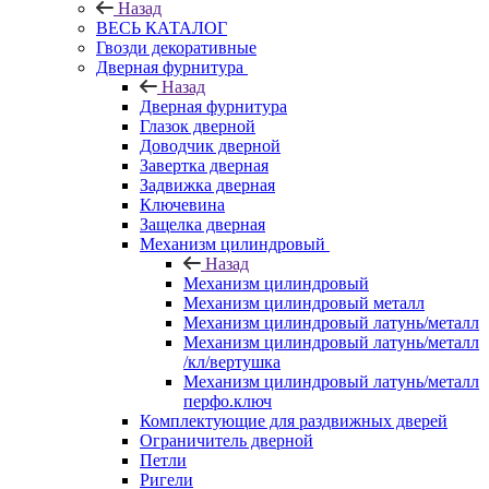
Назад
ВЕСЬ КАТАЛОГ
Гвозди декоративные
Дверная фурнитура
Назад
Дверная фурнитура
Глазок дверной
Доводчик дверной
Завертка дверная
Задвижка дверная
Ключевина
Защелка дверная
Механизм цилиндровый
Назад
Механизм цилиндровый
Механизм цилиндровый металл
Механизм цилиндровый латунь/металл
Механизм цилиндровый латунь/металл
/кл/вертушка
Механизм цилиндровый латунь/металл
перфо.ключ
Комплектующие для раздвижных дверей
Ограничитель дверной
Петли
Ригели