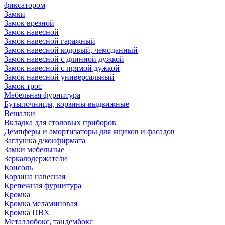
фиксатором
Замки
Замок врезной
Замок навесной
Замок навесной гаражный
Замок навесной кодовый, чемоданный
Замок навесной с длинной дужкой
Замок навесной с прямой дужкой
Замок навесной универсальный
Замок трос
Мебельная фурнитура
Бутылочницы, корзины выдвижные
Вешалки
Вкладка для столовых приборов
Демпферы и амортизаторы для ящиков и фасадов
Заглушка д/конфирмата
Замки мебельные
Зеркалодержатели
Консоль
Корзина навесная
Крепежная фурнитура
Кромка
Кромка меламиновая
Кромка ПВХ
Металлобокс, тандембокс