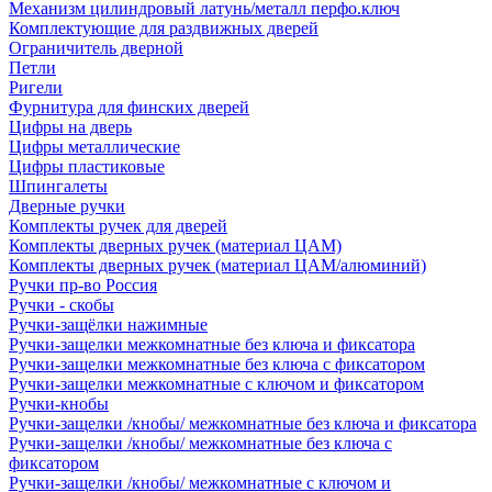
Механизм цилиндровый латунь/металл перфо.ключ
Комплектующие для раздвижных дверей
Ограничитель дверной
Петли
Ригели
Фурнитура для финских дверей
Цифры на дверь
Цифры металлические
Цифры пластиковые
Шпингалеты
Дверные ручки
Комплекты ручек для дверей
Комплекты дверных ручек (материал ЦАМ)
Комплекты дверных ручек (материал ЦАМ/алюминий)
Ручки пр-во Россия
Ручки - скобы
Ручки-защёлки нажимные
Ручки-защелки межкомнатные без ключа и фиксатора
Ручки-защелки межкомнатные без ключа с фиксатором
Ручки-защелки межкомнатные с ключом и фиксатором
Ручки-кнобы
Ручки-защелки /кнобы/ межкомнатные без ключа и фиксатора
Ручки-защелки /кнобы/ межкомнатные без ключа с
фиксатором
Ручки-защелки /кнобы/ межкомнатные с ключом и