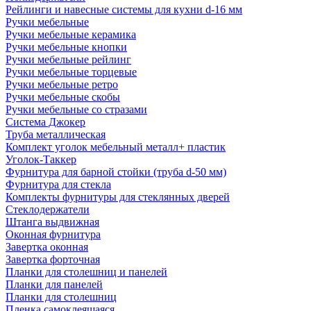
Рейлинги и навесные системы для кухни d-16 мм
Ручки мебельные
Ручки мебельные керамика
Ручки мебельные кнопки
Ручки мебельные рейлинг
Ручки мебельные торцевые
Ручки мебельные ретро
Ручки мебельные скобы
Ручки мебельные со стразами
Система Джокер
Труба металлическая
Комплект уголок мебельный металл+ пластик
Уголок-Таккер
Фурнитура для барной стойки (труба d-50 мм)
Фурнитура для стекла
Комплекты фурнитуры для стеклянных дверей
Стеклодержатели
Штанга выдвижная
Оконная фурнитура
Завертка оконная
Завертка форточная
Планки для столешниц и панелей
Планки для панелей
Планки для столешниц
Пленка самоклеящаяся