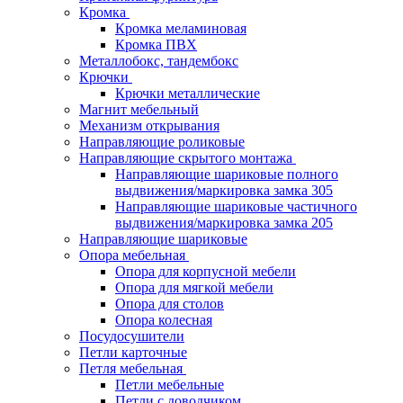
Кромка
Кромка меламиновая
Кромка ПВХ
Металлобокс, тандембокс
Крючки
Крючки металлические
Магнит мебельный
Механизм открывания
Направляющие роликовые
Направляющие скрытого монтажа
Направляющие шариковые полного
выдвижения/маркировка замка 305
Направляющие шариковые частичного
выдвижения/маркировка замка 205
Направляющие шариковые
Опора мебельная
Опора для корпусной мебели
Опора для мягкой мебели
Опора для столов
Опора колесная
Посудосушители
Петли карточные
Петля мебельная
Петли мебельные
Петли с доводчиком