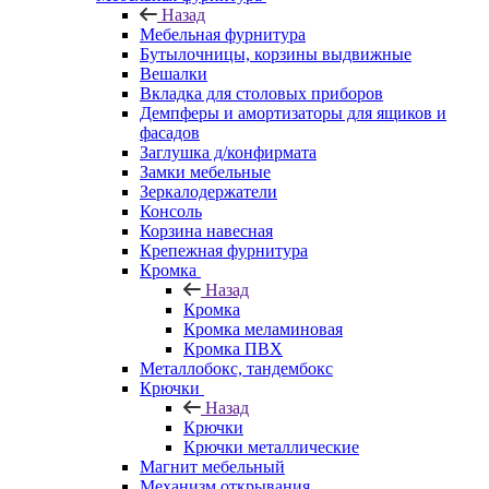
Назад
Мебельная фурнитура
Бутылочницы, корзины выдвижные
Вешалки
Вкладка для столовых приборов
Демпферы и амортизаторы для ящиков и
фасадов
Заглушка д/конфирмата
Замки мебельные
Зеркалодержатели
Консоль
Корзина навесная
Крепежная фурнитура
Кромка
Назад
Кромка
Кромка меламиновая
Кромка ПВХ
Металлобокс, тандембокс
Крючки
Назад
Крючки
Крючки металлические
Магнит мебельный
Механизм открывания