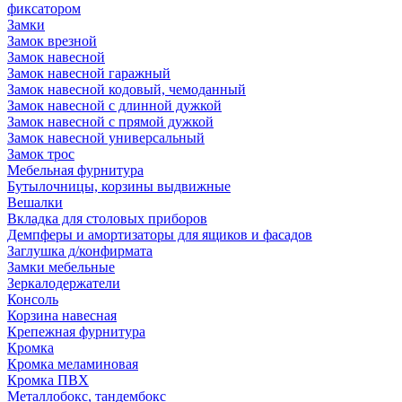
фиксатором
Замки
Замок врезной
Замок навесной
Замок навесной гаражный
Замок навесной кодовый, чемоданный
Замок навесной с длинной дужкой
Замок навесной с прямой дужкой
Замок навесной универсальный
Замок трос
Мебельная фурнитура
Бутылочницы, корзины выдвижные
Вешалки
Вкладка для столовых приборов
Демпферы и амортизаторы для ящиков и фасадов
Заглушка д/конфирмата
Замки мебельные
Зеркалодержатели
Консоль
Корзина навесная
Крепежная фурнитура
Кромка
Кромка меламиновая
Кромка ПВХ
Металлобокс, тандембокс