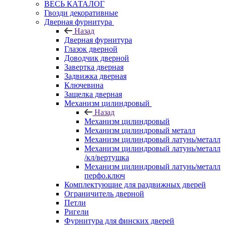
ВЕСЬ КАТАЛОГ
Гвозди декоративные
Дверная фурнитура
Назад
Дверная фурнитура
Глазок дверной
Доводчик дверной
Завертка дверная
Задвижка дверная
Ключевина
Защелка дверная
Механизм цилиндровый
Назад
Механизм цилиндровый
Механизм цилиндровый металл
Механизм цилиндровый латунь/металл
Механизм цилиндровый латунь/металл
/кл/вертушка
Механизм цилиндровый латунь/металл
перфо.ключ
Комплектующие для раздвижных дверей
Ограничитель дверной
Петли
Ригели
Фурнитура для финских дверей