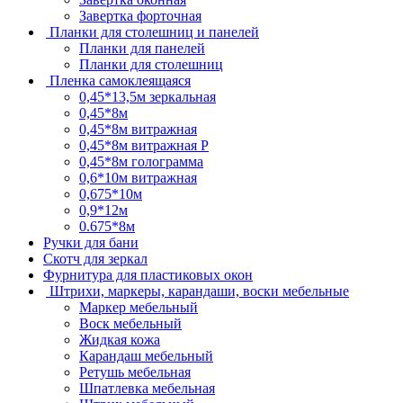
Завертка форточная
Планки для столешниц и панелей
Планки для панелей
Планки для столешниц
Пленка самоклеящаяся
0,45*13,5м зеркальная
0,45*8м
0,45*8м витражная
0,45*8м витражная Р
0,45*8м голограмма
0,6*10м витражная
0,675*10м
0,9*12м
0.675*8м
Ручки для бани
Скотч для зеркал
Фурнитура для пластиковых окон
Штрихи, маркеры, карандаши, воски мебельные
Маркер мебельный
Воск мебельный
Жидкая кожа
Карандаш мебельный
Ретушь мебельная
Шпатлевка мебельная