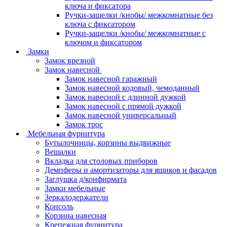
ключа и фиксатора
Ручки-защелки /кнобы/ межкомнатные без
ключа с фиксатором
Ручки-защелки /кнобы/ межкомнатные с
ключом и фиксатором
Замки
Замок врезной
Замок навесной
Замок навесной гаражный
Замок навесной кодовый, чемоданный
Замок навесной с длинной дужкой
Замок навесной с прямой дужкой
Замок навесной универсальный
Замок трос
Мебельная фурнитура
Бутылочницы, корзины выдвижные
Вешалки
Вкладка для столовых приборов
Демпферы и амортизаторы для ящиков и фасадов
Заглушка д/конфирмата
Замки мебельные
Зеркалодержатели
Консоль
Корзина навесная
Крепежная фурнитура