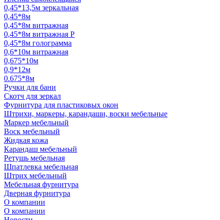
0,45*13,5м зеркальная
0,45*8м
0,45*8м витражная
0,45*8м витражная Р
0,45*8м голограмма
0,6*10м витражная
0,675*10м
0,9*12м
0.675*8м
Ручки для бани
Скотч для зеркал
Фурнитура для пластиковых окон
Штрихи, маркеры, карандаши, воски мебельные
Маркер мебельный
Воск мебельный
Жидкая кожа
Карандаш мебельный
Ретушь мебельная
Шпатлевка мебельная
Штрих мебельный
Мебельная фурнитура
Дверная фурнитура
О компании
О компании
Новости