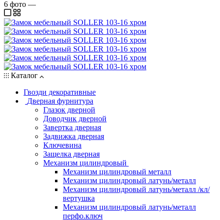
6
фото
—
Каталог
Гвозди декоративные
Дверная фурнитура
Глазок дверной
Доводчик дверной
Завертка дверная
Задвижка дверная
Ключевина
Защелка дверная
Механизм цилиндровый
Механизм цилиндровый металл
Механизм цилиндровый латунь/металл
Механизм цилиндровый латунь/металл /кл/
вертушка
Механизм цилиндровый латунь/металл
перфо.ключ