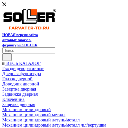
НОВАЯ версия сайта
оптовых заказов
фурнитуры SOLLER
ВЕСЬ КАТАЛОГ
Гвозди декоративные
Дверная фурнитура
Глазок дверной
Доводчик дверной
Завертка дверная
Задвижка дверная
Ключевина
Защелка дверная
Механизм цилиндровый
Механизм цилиндровый металл
Механизм цилиндровый латунь/металл
Механизм цилиндровый латунь/металл /кл/вертушка