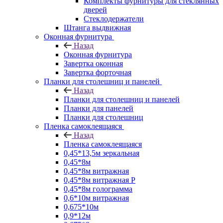
Комплекты фурнитуры для стеклянных
дверей
Стеклодержатели
Штанга выдвижная
Оконная фурнитура
Назад
Оконная фурнитура
Завертка оконная
Завертка форточная
Планки для столешниц и панелей
Назад
Планки для столешниц и панелей
Планки для панелей
Планки для столешниц
Пленка самоклеящаяся
Назад
Пленка самоклеящаяся
0,45*13,5м зеркальная
0,45*8м
0,45*8м витражная
0,45*8м витражная Р
0,45*8м голограмма
0,6*10м витражная
0,675*10м
0,9*12м