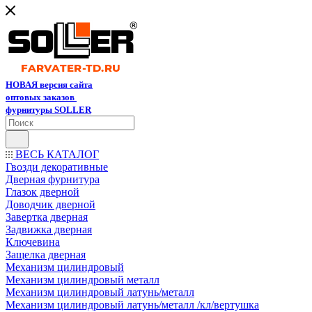
НОВАЯ версия сайта
оптовых заказов
фурнитуры SOLLER
ВЕСЬ КАТАЛОГ
Гвозди декоративные
Дверная фурнитура
Глазок дверной
Доводчик дверной
Завертка дверная
Задвижка дверная
Ключевина
Защелка дверная
Механизм цилиндровый
Механизм цилиндровый металл
Механизм цилиндровый латунь/металл
Механизм цилиндровый латунь/металл /кл/вертушка