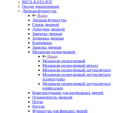
ВЕСЬ КАТАЛОГ
Гвозди декоративные
Дверная фурнитура
Назад
Дверная фурнитура
Глазок дверной
Доводчик дверной
Завертка дверная
Задвижка дверная
Ключевина
Защелка дверная
Механизм цилиндровый
Назад
Механизм цилиндровый
Механизм цилиндровый металл
Механизм цилиндровый латунь/металл
Механизм цилиндровый латунь/металл
/кл/вертушка
Механизм цилиндровый латунь/металл
перфо.ключ
Комплектующие для раздвижных дверей
Ограничитель дверной
Петли
Ригели
Фурнитура для финских дверей