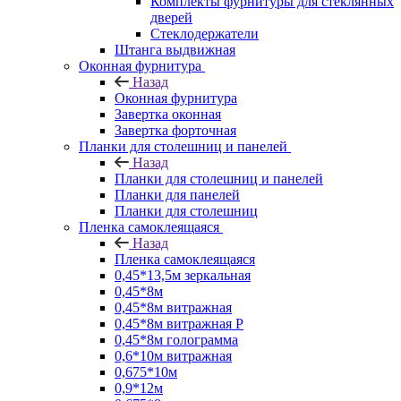
Комплекты фурнитуры для стеклянных
дверей
Стеклодержатели
Штанга выдвижная
Оконная фурнитура
Назад
Оконная фурнитура
Завертка оконная
Завертка форточная
Планки для столешниц и панелей
Назад
Планки для столешниц и панелей
Планки для панелей
Планки для столешниц
Пленка самоклеящаяся
Назад
Пленка самоклеящаяся
0,45*13,5м зеркальная
0,45*8м
0,45*8м витражная
0,45*8м витражная Р
0,45*8м голограмма
0,6*10м витражная
0,675*10м
0,9*12м