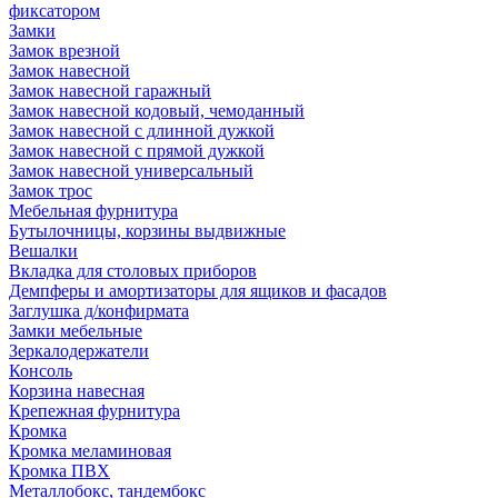
фиксатором
Замки
Замок врезной
Замок навесной
Замок навесной гаражный
Замок навесной кодовый, чемоданный
Замок навесной с длинной дужкой
Замок навесной с прямой дужкой
Замок навесной универсальный
Замок трос
Мебельная фурнитура
Бутылочницы, корзины выдвижные
Вешалки
Вкладка для столовых приборов
Демпферы и амортизаторы для ящиков и фасадов
Заглушка д/конфирмата
Замки мебельные
Зеркалодержатели
Консоль
Корзина навесная
Крепежная фурнитура
Кромка
Кромка меламиновая
Кромка ПВХ
Металлобокс, тандембокс