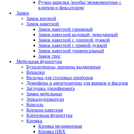
Ручки-защелки /кнобы/ межкомнатные с
ключом и фиксатором
Замки
Замок врезной
Замок навесной
Замок навесной гаражный
Замок навесной кодовый, чемоданный
Замок навесной с длинной дужкой
Замок навесной с прямой дужкой
Замок навесной универсальный
Замок трос
Мебельная фурнитура
Бутылочницы, корзины выдвижные
Вешалки
Вкладка для столовых приборов
Демпферы и амортизаторы для ящиков и фасадов
Заглушка д/конфирмата
Замки мебельные
Зеркалодержатели
Консоль
Корзина навесная
Крепежная фурнитура
Кромка
Кромка меламиновая
Кромка ПВХ