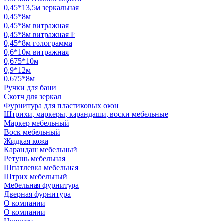
0,45*13,5м зеркальная
0,45*8м
0,45*8м витражная
0,45*8м витражная Р
0,45*8м голограмма
0,6*10м витражная
0,675*10м
0,9*12м
0.675*8м
Ручки для бани
Скотч для зеркал
Фурнитура для пластиковых окон
Штрихи, маркеры, карандаши, воски мебельные
Маркер мебельный
Воск мебельный
Жидкая кожа
Карандаш мебельный
Ретушь мебельная
Шпатлевка мебельная
Штрих мебельный
Мебельная фурнитура
Дверная фурнитура
О компании
О компании
Новости