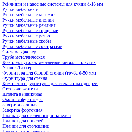
Рейлинги и навесные системы для кухни d-16 мм
Ручки мебельные
Ручки мебельные керамика
Ручки мебельные кнопки
Ручки мебельные рейлинг
Ручки мебельные торцевые
Ручки мебельные ретро
Ручки мебельные скобы
Ручки мебельные со стразами
Система Джокер
Труба металлическая
Комплект уголок мебельный металл+ пластик
Уголок-Таккер
Фурнитура для барной стойки (труба d-50 мм)
Фурнитура для стекла
Комплекты фурнитуры для стеклянных дверей
Стеклодержатели
Штанга выдвижная
Оконная фурнитура
Завертка оконная
Завертка форточная
Планки для столешниц и панелей
Планки для панелей
Планки для столешниц
Пленка самоклеящаяся