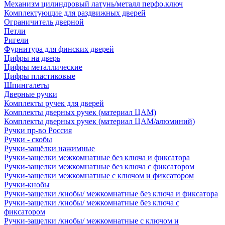
Механизм цилиндровый латунь/металл перфо.ключ
Комплектующие для раздвижных дверей
Ограничитель дверной
Петли
Ригели
Фурнитура для финских дверей
Цифры на дверь
Цифры металлические
Цифры пластиковые
Шпингалеты
Дверные ручки
Комплекты ручек для дверей
Комплекты дверных ручек (материал ЦАМ)
Комплекты дверных ручек (материал ЦАМ/алюминий)
Ручки пр-во Россия
Ручки - скобы
Ручки-защёлки нажимные
Ручки-защелки межкомнатные без ключа и фиксатора
Ручки-защелки межкомнатные без ключа с фиксатором
Ручки-защелки межкомнатные с ключом и фиксатором
Ручки-кнобы
Ручки-защелки /кнобы/ межкомнатные без ключа и фиксатора
Ручки-защелки /кнобы/ межкомнатные без ключа с
фиксатором
Ручки-защелки /кнобы/ межкомнатные с ключом и