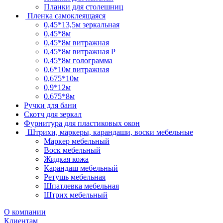
Планки для столешниц
Пленка самоклеящаяся
0,45*13,5м зеркальная
0,45*8м
0,45*8м витражная
0,45*8м витражная Р
0,45*8м голограмма
0,6*10м витражная
0,675*10м
0,9*12м
0.675*8м
Ручки для бани
Скотч для зеркал
Фурнитура для пластиковых окон
Штрихи, маркеры, карандаши, воски мебельные
Маркер мебельный
Воск мебельный
Жидкая кожа
Карандаш мебельный
Ретушь мебельная
Шпатлевка мебельная
Штрих мебельный
О компании
Клиентам