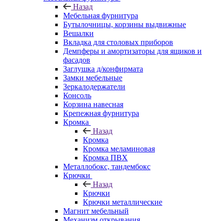
Назад
Мебельная фурнитура
Бутылочницы, корзины выдвижные
Вешалки
Вкладка для столовых приборов
Демпферы и амортизаторы для ящиков и
фасадов
Заглушка д/конфирмата
Замки мебельные
Зеркалодержатели
Консоль
Корзина навесная
Крепежная фурнитура
Кромка
Назад
Кромка
Кромка меламиновая
Кромка ПВХ
Металлобокс, тандембокс
Крючки
Назад
Крючки
Крючки металлические
Магнит мебельный
Механизм открывания