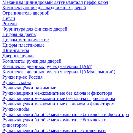
Механизм цилиндровый латунь/металл перфо.ключ
Комплектующие для раздвижных дверей
Ограничитель дверной
Петли
Ригели
Фурнитура для финских дверей
Цифры на дверь
Цифры металлические
Цифры пластиковые
Шпингалеты
Дверные ручки
Комплекты ручек для дверей
Комплекты дверных ручек (материал ЦАМ)
Комплекты дверных ручек (материал ЦАМ/алюминий)
Ручки пр-во Россия
Ручки - скобы
Ручки-защёлки нажимные
Ручки-защелки межкомнатные без ключа и фиксатора
Ручки-защелки межкомнатные без ключа с фиксатором
Ручки-защелки межкомнатные с ключом и фиксатором
Ручки-кнобы
Ручки-защелки /кнобы/ межкомнатные без ключа и фиксатора
Ручки-защелки /кнобы/ межкомнатные без ключа с
фиксатором
Ручки-защелки /кнобы/ межкомнатные с ключом и