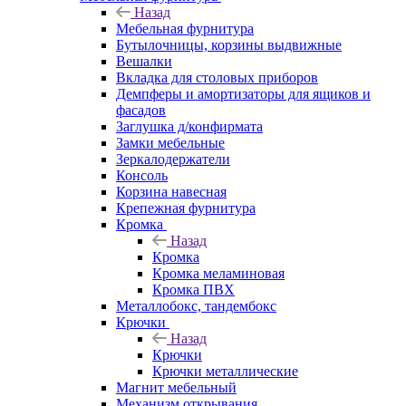
Назад
Мебельная фурнитура
Бутылочницы, корзины выдвижные
Вешалки
Вкладка для столовых приборов
Демпферы и амортизаторы для ящиков и
фасадов
Заглушка д/конфирмата
Замки мебельные
Зеркалодержатели
Консоль
Корзина навесная
Крепежная фурнитура
Кромка
Назад
Кромка
Кромка меламиновая
Кромка ПВХ
Металлобокс, тандембокс
Крючки
Назад
Крючки
Крючки металлические
Магнит мебельный
Механизм открывания