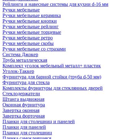
Рейлинги и навесные системы для кухни d-16 мм
Ручки мебельные
Ручки мебельные керамика
Ручки мебельные кнопки
Ручки мебельные рейлинг
Ручки мебельные торцевые
Ручки мебельные ретро
Ручки мебельные скобы
Ручки мебельные со стразами
Система Джокер
Труба металлическая
Комплект уголок мебельный металл+ пластик
Уголок-Таккер
Фурнитура для барной стойки (труба d-50 мм)
Фурнитура для стекла
Комплекты фурнитуры для стеклянных дверей
Стеклодержатели
Штанга выдвижная
Оконная фурнитура
Завертка оконная
Завертка форточная
Планки для столешниц и панелей
Планки для панелей
Планки для столешниц
Пленка самоклеящаяся