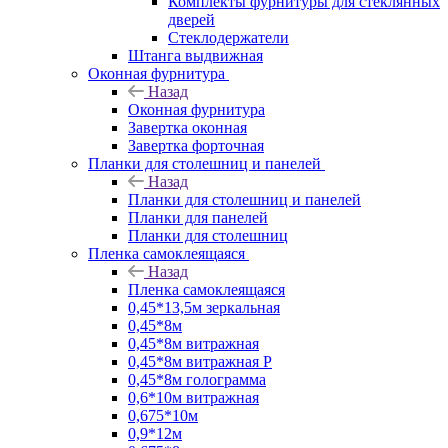
Комплекты фурнитуры для стеклянных
дверей
Стеклодержатели
Штанга выдвижная
Оконная фурнитура
Назад
Оконная фурнитура
Завертка оконная
Завертка форточная
Планки для столешниц и панелей
Назад
Планки для столешниц и панелей
Планки для панелей
Планки для столешниц
Пленка самоклеящаяся
Назад
Пленка самоклеящаяся
0,45*13,5м зеркальная
0,45*8м
0,45*8м витражная
0,45*8м витражная Р
0,45*8м голограмма
0,6*10м витражная
0,675*10м
0,9*12м