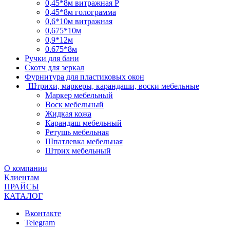
0,45*8м витражная Р
0,45*8м голограмма
0,6*10м витражная
0,675*10м
0,9*12м
0.675*8м
Ручки для бани
Скотч для зеркал
Фурнитура для пластиковых окон
Штрихи, маркеры, карандаши, воски мебельные
Маркер мебельный
Воск мебельный
Жидкая кожа
Карандаш мебельный
Ретушь мебельная
Шпатлевка мебельная
Штрих мебельный
О компании
Клиентам
ПРАЙСЫ
КАТАЛОГ
Вконтакте
Telegram