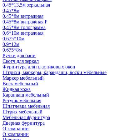
0,45*13,5м зеркальная
0,45*8м
0,45*8м витражная
0,45*8м витражная Р
0,45*8м голограмма
0,6*10м витражная
0,675*10м
0,9*12м
0.675*8м
Ручки для бани
Скотч для зеркал
Фурнитура для пластиковых окон
Штрихи, маркеры, карандаши, воски мебельные
Маркер мебельный
Воск мебельный
Жидкая кожа
Карандаш мебельный
Ретушь мебельная
Шпатлевка мебельная
Штрих мебельный
Мебельная фурнитура
Дверная фурнитура
О компании
О компании
Новости