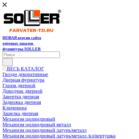
НОВАЯ версия сайта
оптовых заказов
фурнитуры SOLLER
ВЕСЬ КАТАЛОГ
Гвозди декоративные
Дверная фурнитура
Глазок дверной
Доводчик дверной
Завертка дверная
Задвижка дверная
Ключевина
Защелка дверная
Механизм цилиндровый
Механизм цилиндровый металл
Механизм цилиндровый латунь/металл
Механизм цилиндровый латунь/металл /кл/вертушка