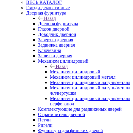
ВЕСЬ КАТАЛОГ
Гвозди декоративные
Дверная фурнитура
Назад
Дверная фурнитура
Глазок дверной
Доводчик дверной
Завертка дверная
Задвижка дверная
Ключевина
Защелка дверная
Механизм цилиндровый
Назад
Механизм цилиндровый
Механизм цилиндровый металл
Механизм цилиндровый латунь/металл
Механизм цилиндровый латунь/металл
/кл/вертушка
Механизм цилиндровый латунь/металл
перфо.ключ
Комплектующие для раздвижных дверей
Ограничитель дверной
Петли
Ригели
Фурнитура для финских дверей