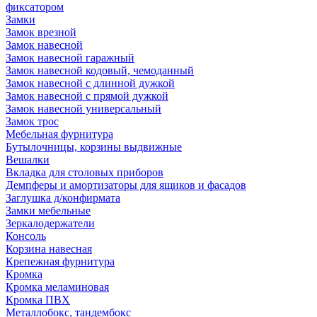
фиксатором
Замки
Замок врезной
Замок навесной
Замок навесной гаражный
Замок навесной кодовый, чемоданный
Замок навесной с длинной дужкой
Замок навесной с прямой дужкой
Замок навесной универсальный
Замок трос
Мебельная фурнитура
Бутылочницы, корзины выдвижные
Вешалки
Вкладка для столовых приборов
Демпферы и амортизаторы для ящиков и фасадов
Заглушка д/конфирмата
Замки мебельные
Зеркалодержатели
Консоль
Корзина навесная
Крепежная фурнитура
Кромка
Кромка меламиновая
Кромка ПВХ
Металлобокс, тандембокс