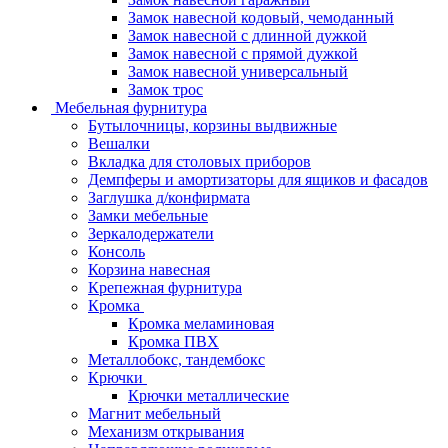
Замок навесной кодовый, чемоданный
Замок навесной с длинной дужкой
Замок навесной с прямой дужкой
Замок навесной универсальный
Замок трос
Мебельная фурнитура
Бутылочницы, корзины выдвижные
Вешалки
Вкладка для столовых приборов
Демпферы и амортизаторы для ящиков и фасадов
Заглушка д/конфирмата
Замки мебельные
Зеркалодержатели
Консоль
Корзина навесная
Крепежная фурнитура
Кромка
Кромка меламиновая
Кромка ПВХ
Металлобокс, тандембокс
Крючки
Крючки металлические
Магнит мебельный
Механизм открывания