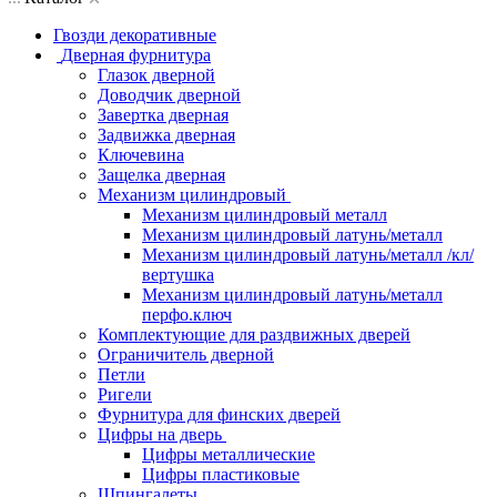
Гвозди декоративные
Дверная фурнитура
Глазок дверной
Доводчик дверной
Завертка дверная
Задвижка дверная
Ключевина
Защелка дверная
Механизм цилиндровый
Механизм цилиндровый металл
Механизм цилиндровый латунь/металл
Механизм цилиндровый латунь/металл /кл/
вертушка
Механизм цилиндровый латунь/металл
перфо.ключ
Комплектующие для раздвижных дверей
Ограничитель дверной
Петли
Ригели
Фурнитура для финских дверей
Цифры на дверь
Цифры металлические
Цифры пластиковые
Шпингалеты