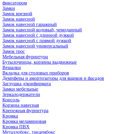
фиксатором
Замки
Замок врезной
Замок навесной
Замок навесной гаражный
Замок навесной кодовый, чемоданный
Замок навесной с длинной дужкой
Замок навесной с прямой дужкой
Замок навесной универсальный
Замок трос
Мебельная фурнитура
Бутылочницы, корзины выдвижные
Вешалки
Вкладка для столовых приборов
Демпферы и амортизаторы для ящиков и фасадов
Заглушка д/конфирмата
Замки мебельные
Зеркалодержатели
Консоль
Корзина навесная
Крепежная фурнитура
Кромка
Кромка меламиновая
Кромка ПВХ
Металлобокс, тандембокс