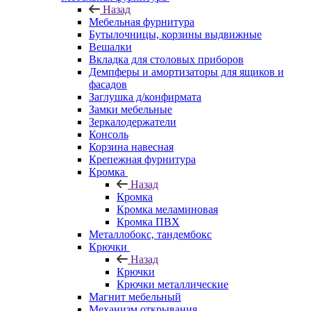
Назад
Мебельная фурнитура
Бутылочницы, корзины выдвижные
Вешалки
Вкладка для столовых приборов
Демпферы и амортизаторы для ящиков и
фасадов
Заглушка д/конфирмата
Замки мебельные
Зеркалодержатели
Консоль
Корзина навесная
Крепежная фурнитура
Кромка
Назад
Кромка
Кромка меламиновая
Кромка ПВХ
Металлобокс, тандембокс
Крючки
Назад
Крючки
Крючки металлические
Магнит мебельный
Механизм открывания