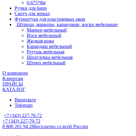
0.675*8м
Ручки для бани
Скотч для зеркал
Фурнитура для пластиковых окон
Штрихи, маркеры, карандаши, воски мебельные
Маркер мебельный
Воск мебельный
Жидкая кожа
Карандаш мебельный
Ретушь мебельная
Шпатлевка мебельная
Штрих мебельный
О компании
Клиентам
ПРАЙСЫ
КАТАЛОГ
Вконтакте
Telegram
+7 (343) 227-70-72
+7 (343) 227-70-72
8 800 201 94 28
Бесплатно со всей России