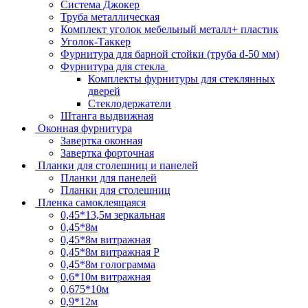
Система Джокер
Труба металлическая
Комплект уголок мебельный металл+ пластик
Уголок-Таккер
Фурнитура для барной стойки (труба d-50 мм)
Фурнитура для стекла
Комплекты фурнитуры для стеклянных
дверей
Стеклодержатели
Штанга выдвижная
Оконная фурнитура
Завертка оконная
Завертка форточная
Планки для столешниц и панелей
Планки для панелей
Планки для столешниц
Пленка самоклеящаяся
0,45*13,5м зеркальная
0,45*8м
0,45*8м витражная
0,45*8м витражная Р
0,45*8м голограмма
0,6*10м витражная
0,675*10м
0,9*12м