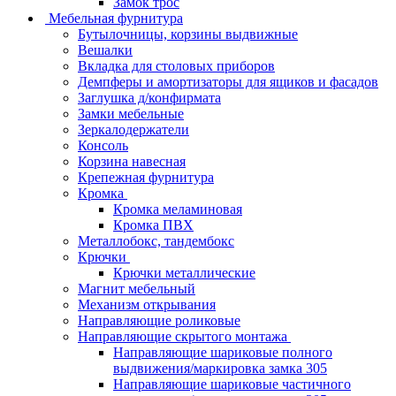
Замок трос
Мебельная фурнитура
Бутылочницы, корзины выдвижные
Вешалки
Вкладка для столовых приборов
Демпферы и амортизаторы для ящиков и фасадов
Заглушка д/конфирмата
Замки мебельные
Зеркалодержатели
Консоль
Корзина навесная
Крепежная фурнитура
Кромка
Кромка меламиновая
Кромка ПВХ
Металлобокс, тандембокс
Крючки
Крючки металлические
Магнит мебельный
Механизм открывания
Направляющие роликовые
Направляющие скрытого монтажа
Направляющие шариковые полного
выдвижения/маркировка замка 305
Направляющие шариковые частичного