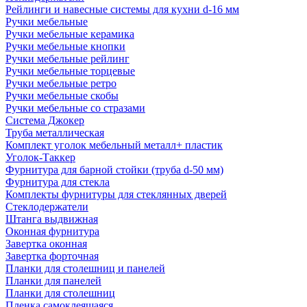
Рейлинги и навесные системы для кухни d-16 мм
Ручки мебельные
Ручки мебельные керамика
Ручки мебельные кнопки
Ручки мебельные рейлинг
Ручки мебельные торцевые
Ручки мебельные ретро
Ручки мебельные скобы
Ручки мебельные со стразами
Система Джокер
Труба металлическая
Комплект уголок мебельный металл+ пластик
Уголок-Таккер
Фурнитура для барной стойки (труба d-50 мм)
Фурнитура для стекла
Комплекты фурнитуры для стеклянных дверей
Стеклодержатели
Штанга выдвижная
Оконная фурнитура
Завертка оконная
Завертка форточная
Планки для столешниц и панелей
Планки для панелей
Планки для столешниц
Пленка самоклеящаяся