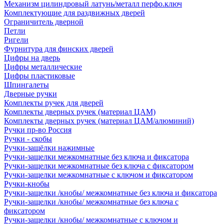
Механизм цилиндровый латунь/металл перфо.ключ
Комплектующие для раздвижных дверей
Ограничитель дверной
Петли
Ригели
Фурнитура для финских дверей
Цифры на дверь
Цифры металлические
Цифры пластиковые
Шпингалеты
Дверные ручки
Комплекты ручек для дверей
Комплекты дверных ручек (материал ЦАМ)
Комплекты дверных ручек (материал ЦАМ/алюминий)
Ручки пр-во Россия
Ручки - скобы
Ручки-защёлки нажимные
Ручки-защелки межкомнатные без ключа и фиксатора
Ручки-защелки межкомнатные без ключа с фиксатором
Ручки-защелки межкомнатные с ключом и фиксатором
Ручки-кнобы
Ручки-защелки /кнобы/ межкомнатные без ключа и фиксатора
Ручки-защелки /кнобы/ межкомнатные без ключа с
фиксатором
Ручки-защелки /кнобы/ межкомнатные с ключом и