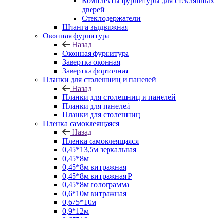
Комплекты фурнитуры для стеклянных
дверей
Стеклодержатели
Штанга выдвижная
Оконная фурнитура
Назад
Оконная фурнитура
Завертка оконная
Завертка форточная
Планки для столешниц и панелей
Назад
Планки для столешниц и панелей
Планки для панелей
Планки для столешниц
Пленка самоклеящаяся
Назад
Пленка самоклеящаяся
0,45*13,5м зеркальная
0,45*8м
0,45*8м витражная
0,45*8м витражная Р
0,45*8м голограмма
0,6*10м витражная
0,675*10м
0,9*12м