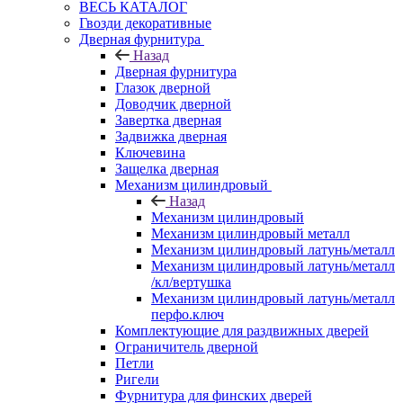
ВЕСЬ КАТАЛОГ
Гвозди декоративные
Дверная фурнитура
Назад
Дверная фурнитура
Глазок дверной
Доводчик дверной
Завертка дверная
Задвижка дверная
Ключевина
Защелка дверная
Механизм цилиндровый
Назад
Механизм цилиндровый
Механизм цилиндровый металл
Механизм цилиндровый латунь/металл
Механизм цилиндровый латунь/металл
/кл/вертушка
Механизм цилиндровый латунь/металл
перфо.ключ
Комплектующие для раздвижных дверей
Ограничитель дверной
Петли
Ригели
Фурнитура для финских дверей