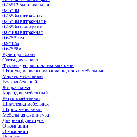
0,45*13,5м зеркальная
0,45*8м
0,45*8м витражная
0,45*8м витражная Р
0,45*8м голограмма
0,6*10м витражная
0,675*10м
0,9*12м
0.675*8м
Ручки для бани
Скотч для зеркал
Фурнитура для пластиковых окон
Штрихи, маркеры, карандаши, воски мебельные
Маркер мебельный
Воск мебельный
Жидкая кожа
Карандаш мебельный
Ретушь мебельная
Шпатлевка мебельная
Штрих мебельный
Мебельная фурнитура
Дверная фурнитура
О компании
О компании
Новости