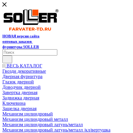
НОВАЯ версия сайта
оптовых заказов
фурнитуры SOLLER
ВЕСЬ КАТАЛОГ
Гвозди декоративные
Дверная фурнитура
Глазок дверной
Доводчик дверной
Завертка дверная
Задвижка дверная
Ключевина
Защелка дверная
Механизм цилиндровый
Механизм цилиндровый металл
Механизм цилиндровый латунь/металл
Механизм цилиндровый латунь/металл /кл/вертушка