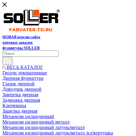
НОВАЯ версия сайта
оптовых заказов
фурнитуры SOLLER
ВЕСЬ КАТАЛОГ
Гвозди декоративные
Дверная фурнитура
Глазок дверной
Доводчик дверной
Завертка дверная
Задвижка дверная
Ключевина
Защелка дверная
Механизм цилиндровый
Механизм цилиндровый металл
Механизм цилиндровый латунь/металл
Механизм цилиндровый латунь/металл /кл/вертушка