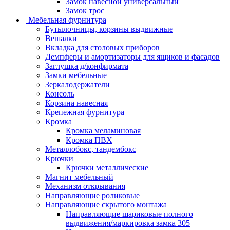
Замок навесной универсальный
Замок трос
Мебельная фурнитура
Бутылочницы, корзины выдвижные
Вешалки
Вкладка для столовых приборов
Демпферы и амортизаторы для ящиков и фасадов
Заглушка д/конфирмата
Замки мебельные
Зеркалодержатели
Консоль
Корзина навесная
Крепежная фурнитура
Кромка
Кромка меламиновая
Кромка ПВХ
Металлобокс, тандембокс
Крючки
Крючки металлические
Магнит мебельный
Механизм открывания
Направляющие роликовые
Направляющие скрытого монтажа
Направляющие шариковые полного
выдвижения/маркировка замка 305