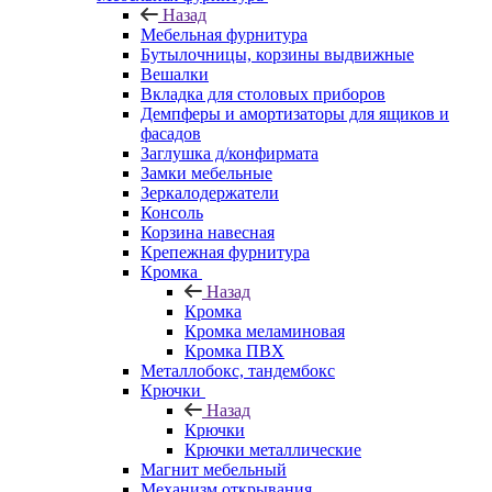
Назад
Мебельная фурнитура
Бутылочницы, корзины выдвижные
Вешалки
Вкладка для столовых приборов
Демпферы и амортизаторы для ящиков и
фасадов
Заглушка д/конфирмата
Замки мебельные
Зеркалодержатели
Консоль
Корзина навесная
Крепежная фурнитура
Кромка
Назад
Кромка
Кромка меламиновая
Кромка ПВХ
Металлобокс, тандембокс
Крючки
Назад
Крючки
Крючки металлические
Магнит мебельный
Механизм открывания