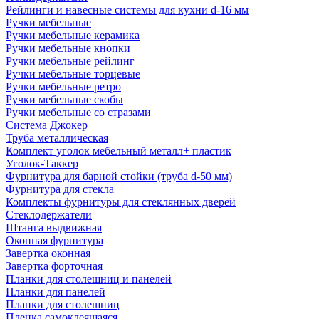
Рейлинги и навесные системы для кухни d-16 мм
Ручки мебельные
Ручки мебельные керамика
Ручки мебельные кнопки
Ручки мебельные рейлинг
Ручки мебельные торцевые
Ручки мебельные ретро
Ручки мебельные скобы
Ручки мебельные со стразами
Система Джокер
Труба металлическая
Комплект уголок мебельный металл+ пластик
Уголок-Таккер
Фурнитура для барной стойки (труба d-50 мм)
Фурнитура для стекла
Комплекты фурнитуры для стеклянных дверей
Стеклодержатели
Штанга выдвижная
Оконная фурнитура
Завертка оконная
Завертка форточная
Планки для столешниц и панелей
Планки для панелей
Планки для столешниц
Пленка самоклеящаяся