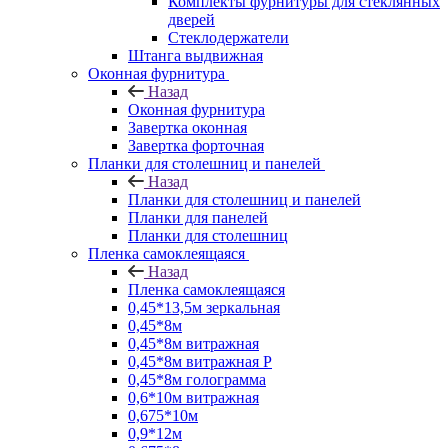
Комплекты фурнитуры для стеклянных
дверей
Стеклодержатели
Штанга выдвижная
Оконная фурнитура
Назад
Оконная фурнитура
Завертка оконная
Завертка форточная
Планки для столешниц и панелей
Назад
Планки для столешниц и панелей
Планки для панелей
Планки для столешниц
Пленка самоклеящаяся
Назад
Пленка самоклеящаяся
0,45*13,5м зеркальная
0,45*8м
0,45*8м витражная
0,45*8м витражная Р
0,45*8м голограмма
0,6*10м витражная
0,675*10м
0,9*12м