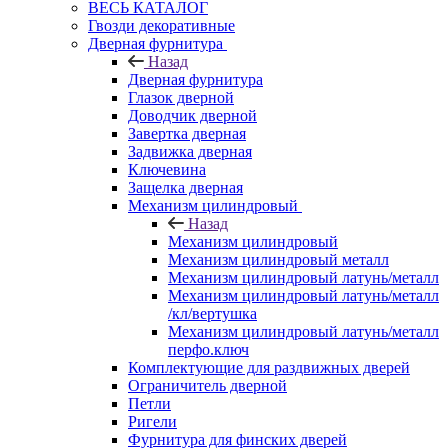
ВЕСЬ КАТАЛОГ
Гвозди декоративные
Дверная фурнитура
Назад
Дверная фурнитура
Глазок дверной
Доводчик дверной
Завертка дверная
Задвижка дверная
Ключевина
Защелка дверная
Механизм цилиндровый
Назад
Механизм цилиндровый
Механизм цилиндровый металл
Механизм цилиндровый латунь/металл
Механизм цилиндровый латунь/металл
/кл/вертушка
Механизм цилиндровый латунь/металл
перфо.ключ
Комплектующие для раздвижных дверей
Ограничитель дверной
Петли
Ригели
Фурнитура для финских дверей