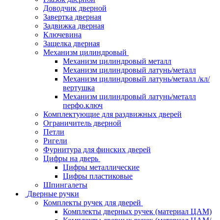
Доводчик дверной
Завертка дверная
Задвижка дверная
Ключевина
Защелка дверная
Механизм цилиндровый
Механизм цилиндровый металл
Механизм цилиндровый латунь/металл
Механизм цилиндровый латунь/металл /кл/
вертушка
Механизм цилиндровый латунь/металл
перфо.ключ
Комплектующие для раздвижных дверей
Ограничитель дверной
Петли
Ригели
Фурнитура для финских дверей
Цифры на дверь
Цифры металлические
Цифры пластиковые
Шпингалеты
Дверные ручки
Комплекты ручек для дверей
Комплекты дверных ручек (материал ЦАМ)