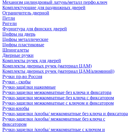
Механизм цилиндровый латунь/металл перфо.ключ
Комплектующие для раздвижных дверей
Ограничитель дверной
Петли
Ригели
Фурнитура для финских дверей
Цифры на дверь
Цифры металлические
Цифры пластиковые
Шпингалеты
Дверные ручки
Комплекты ручек для дверей
Комплекты дверных ручек (материал ЦАМ)
Комплекты дверных ручек (материал ЦАМ/алюминий)
Ручки пр-во Россия
Ручки - скобы
Ручки-защёлки нажимные
Ручки-защелки межкомнатные без ключа и фиксатора
Ручки-защелки межкомнатные без ключа с фиксатором
Ручки-защелки межкомнатные с ключом и фиксатором
Ручки-кнобы
Ручки-защелки /кнобы/ межкомнатные без ключа и фиксатора
Ручки-защелки /кнобы/ межкомнатные без ключа с
фиксатором
Ручки-защелки /кнобы/ межкомнатные с ключом и