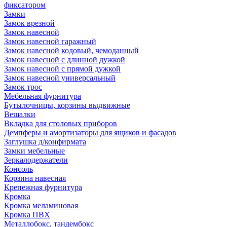
фиксатором
Замки
Замок врезной
Замок навесной
Замок навесной гаражный
Замок навесной кодовый, чемоданный
Замок навесной с длинной дужкой
Замок навесной с прямой дужкой
Замок навесной универсальный
Замок трос
Мебельная фурнитура
Бутылочницы, корзины выдвижные
Вешалки
Вкладка для столовых приборов
Демпферы и амортизаторы для ящиков и фасадов
Заглушка д/конфирмата
Замки мебельные
Зеркалодержатели
Консоль
Корзина навесная
Крепежная фурнитура
Кромка
Кромка меламиновая
Кромка ПВХ
Металлобокс, тандембокс