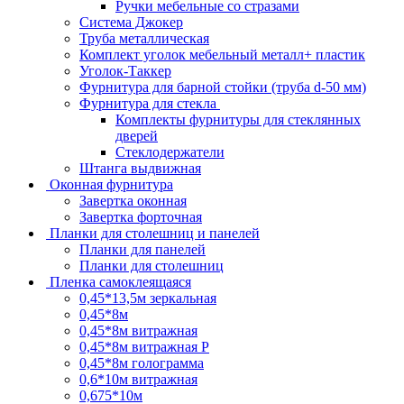
Ручки мебельные со стразами
Система Джокер
Труба металлическая
Комплект уголок мебельный металл+ пластик
Уголок-Таккер
Фурнитура для барной стойки (труба d-50 мм)
Фурнитура для стекла
Комплекты фурнитуры для стеклянных
дверей
Стеклодержатели
Штанга выдвижная
Оконная фурнитура
Завертка оконная
Завертка форточная
Планки для столешниц и панелей
Планки для панелей
Планки для столешниц
Пленка самоклеящаяся
0,45*13,5м зеркальная
0,45*8м
0,45*8м витражная
0,45*8м витражная Р
0,45*8м голограмма
0,6*10м витражная
0,675*10м