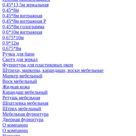
0,45*13,5м зеркальная
0,45*8м
0,45*8м витражная
0,45*8м витражная Р
0,45*8м голограмма
0,6*10м витражная
0,675*10м
0,9*12м
0.675*8м
Ручки для бани
Скотч для зеркал
Фурнитура для пластиковых окон
Штрихи, маркеры, карандаши, воски мебельные
Маркер мебельный
Воск мебельный
Жидкая кожа
Карандаш мебельный
Ретушь мебельная
Шпатлевка мебельная
Штрих мебельный
Мебельная фурнитура
Дверная фурнитура
О компании
О компании
Новости