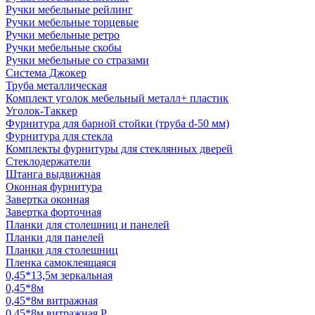
Ручки мебельные рейлинг
Ручки мебельные торцевые
Ручки мебельные ретро
Ручки мебельные скобы
Ручки мебельные со стразами
Система Джокер
Труба металлическая
Комплект уголок мебельный металл+ пластик
Уголок-Таккер
Фурнитура для барной стойки (труба d-50 мм)
Фурнитура для стекла
Комплекты фурнитуры для стеклянных дверей
Стеклодержатели
Штанга выдвижная
Оконная фурнитура
Завертка оконная
Завертка форточная
Планки для столешниц и панелей
Планки для панелей
Планки для столешниц
Пленка самоклеящаяся
0,45*13,5м зеркальная
0,45*8м
0,45*8м витражная
0,45*8м витражная Р