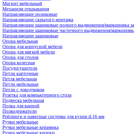
Магнит мебельный
Механизм открывания
Направляющие роликовые
Направляющие скрытого монтажа
Направляющие шариковые полного выдвижения/маркировка за
Направляющие шариковые частичного выдвижения/маркировка
Направляющие шариковые
Опора мебельная
Опора для корпусной мебели
Опора для мягкой мебели
Опора для столов
Опора колесная
Посудосушители
Петли карточные
Петля мебельная
Петли мебельные
Петли с доводчиком
Розетка для компьютерного стола
Подвеска мебельная
Полка для ванной
Полкодержатели
Рейлинги и навесные системы для кухни d-16 мм
Ручки мебельные
Ручки мебельные керамика
Ручки мебельные кнопки