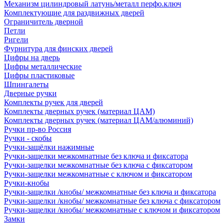
Механизм цилиндровый латунь/металл перфо.ключ
Комплектующие для раздвижных дверей
Ограничитель дверной
Петли
Ригели
Фурнитура для финских дверей
Цифры на дверь
Цифры металлические
Цифры пластиковые
Шпингалеты
Дверные ручки
Комплекты ручек для дверей
Комплекты дверных ручек (материал ЦАМ)
Комплекты дверных ручек (материал ЦАМ/алюминий)
Ручки пр-во Россия
Ручки - скобы
Ручки-защёлки нажимные
Ручки-защелки межкомнатные без ключа и фиксатора
Ручки-защелки межкомнатные без ключа с фиксатором
Ручки-защелки межкомнатные с ключом и фиксатором
Ручки-кнобы
Ручки-защелки /кнобы/ межкомнатные без ключа и фиксатора
Ручки-защелки /кнобы/ межкомнатные без ключа с фиксатором
Ручки-защелки /кнобы/ межкомнатные с ключом и фиксатором
Замки