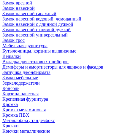
Замок врезной
Замок навесной
Замок навесной гаражный
Замок навесной кодовый, чемоданный
Замок навесной с длинной дужкой
Замок навесной с прямой дужкой
Замок навесной универсальный
Замок трос
Мебельная фурнитура
Бутылочницы, корзины выдвижные
Вешалки
Вкладка для столовых приборов
Демпферы и амортизаторы для ящиков и фасадов
Заглушка д/конфирмата
Замки мебельные
Зеркалодержатели
Консоль
Корзина навесная
Крепежная фурнитура
Кромка
Кромка меламиновая
Кромка ПВХ
Металлобокс, тандембокс
Крючки
Крючки металлические