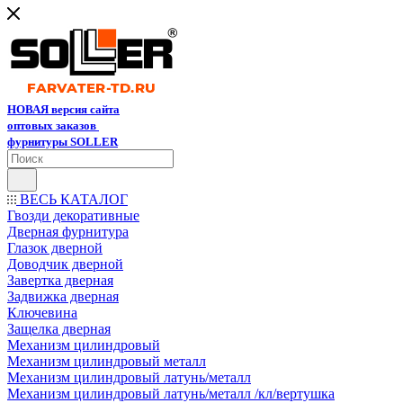
НОВАЯ версия сайта
оптовых заказов
фурнитуры SOLLER
ВЕСЬ КАТАЛОГ
Гвозди декоративные
Дверная фурнитура
Глазок дверной
Доводчик дверной
Завертка дверная
Задвижка дверная
Ключевина
Защелка дверная
Механизм цилиндровый
Механизм цилиндровый металл
Механизм цилиндровый латунь/металл
Механизм цилиндровый латунь/металл /кл/вертушка