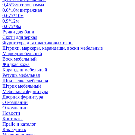
0,45*8м голограмма
0,6*10м витражная
0,675*10м
0,9*12м
0.675*8м
Ручки для бани
Скотч для зеркал
Фурнитура для пластиковых окон
Штрихи, маркеры, карандаши, воски мебельные
Маркер мебельный
Воск мебельный
Жидкая кожа
Карандаш мебельный
Ретушь мебельная
Шпатлевка мебельная
Штрих мебельный
Мебельная фурнитура
Дверная фурнитура
О компании
О компании
Новости
Контакты
Прайс и каталог
Как купить
Условия оплаты