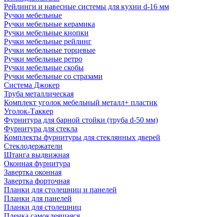
Рейлинги и навесные системы для кухни d-16 мм
Ручки мебельные
Ручки мебельные керамика
Ручки мебельные кнопки
Ручки мебельные рейлинг
Ручки мебельные торцевые
Ручки мебельные ретро
Ручки мебельные скобы
Ручки мебельные со стразами
Система Джокер
Труба металлическая
Комплект уголок мебельный металл+ пластик
Уголок-Таккер
Фурнитура для барной стойки (труба d-50 мм)
Фурнитура для стекла
Комплекты фурнитуры для стеклянных дверей
Стеклодержатели
Штанга выдвижная
Оконная фурнитура
Завертка оконная
Завертка форточная
Планки для столешниц и панелей
Планки для панелей
Планки для столешниц
Пленка самоклеящаяся