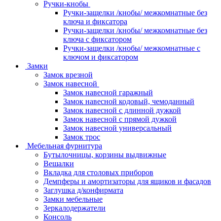
Ручки-кнобы
Ручки-защелки /кнобы/ межкомнатные без
ключа и фиксатора
Ручки-защелки /кнобы/ межкомнатные без
ключа с фиксатором
Ручки-защелки /кнобы/ межкомнатные с
ключом и фиксатором
Замки
Замок врезной
Замок навесной
Замок навесной гаражный
Замок навесной кодовый, чемоданный
Замок навесной с длинной дужкой
Замок навесной с прямой дужкой
Замок навесной универсальный
Замок трос
Мебельная фурнитура
Бутылочницы, корзины выдвижные
Вешалки
Вкладка для столовых приборов
Демпферы и амортизаторы для ящиков и фасадов
Заглушка д/конфирмата
Замки мебельные
Зеркалодержатели
Консоль