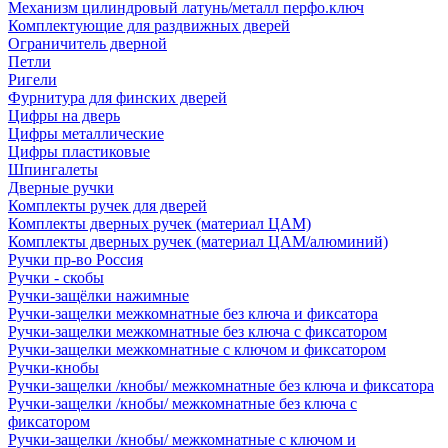
Механизм цилиндровый латунь/металл перфо.ключ
Комплектующие для раздвижных дверей
Ограничитель дверной
Петли
Ригели
Фурнитура для финских дверей
Цифры на дверь
Цифры металлические
Цифры пластиковые
Шпингалеты
Дверные ручки
Комплекты ручек для дверей
Комплекты дверных ручек (материал ЦАМ)
Комплекты дверных ручек (материал ЦАМ/алюминий)
Ручки пр-во Россия
Ручки - скобы
Ручки-защёлки нажимные
Ручки-защелки межкомнатные без ключа и фиксатора
Ручки-защелки межкомнатные без ключа с фиксатором
Ручки-защелки межкомнатные с ключом и фиксатором
Ручки-кнобы
Ручки-защелки /кнобы/ межкомнатные без ключа и фиксатора
Ручки-защелки /кнобы/ межкомнатные без ключа с
фиксатором
Ручки-защелки /кнобы/ межкомнатные с ключом и