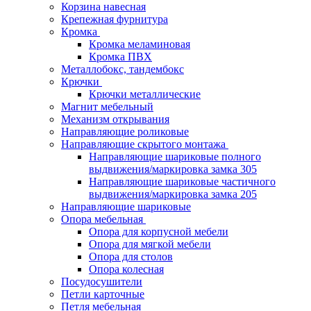
Корзина навесная
Крепежная фурнитура
Кромка
Кромка меламиновая
Кромка ПВХ
Металлобокс, тандембокс
Крючки
Крючки металлические
Магнит мебельный
Механизм открывания
Направляющие роликовые
Направляющие скрытого монтажа
Направляющие шариковые полного
выдвижения/маркировка замка 305
Направляющие шариковые частичного
выдвижения/маркировка замка 205
Направляющие шариковые
Опора мебельная
Опора для корпусной мебели
Опора для мягкой мебели
Опора для столов
Опора колесная
Посудосушители
Петли карточные
Петля мебельная