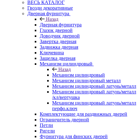
ВЕСЬ КАТАЛОГ
Гвозди декоративные
Дверная фурнитура
Назад
Дверная фурнитура
Глазок дверной
Доводчик дверной
Завертка дверная
Задвижка дверная
Ключевина
Защелка дверная
Механизм цилиндровый
Назад
Механизм цилиндровый
Механизм цилиндровый металл
Механизм цилиндровый латунь/металл
Механизм цилиндровый латунь/металл
/кл/вертушка
Механизм цилиндровый латунь/металл
перфо.ключ
Комплектующие для раздвижных дверей
Ограничитель дверной
Петли
Ригели
Фурнитура для финских дверей