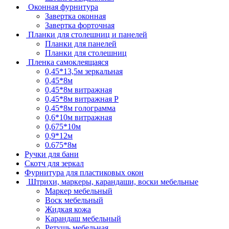
Оконная фурнитура
Завертка оконная
Завертка форточная
Планки для столешниц и панелей
Планки для панелей
Планки для столешниц
Пленка самоклеящаяся
0,45*13,5м зеркальная
0,45*8м
0,45*8м витражная
0,45*8м витражная Р
0,45*8м голограмма
0,6*10м витражная
0,675*10м
0,9*12м
0.675*8м
Ручки для бани
Скотч для зеркал
Фурнитура для пластиковых окон
Штрихи, маркеры, карандаши, воски мебельные
Маркер мебельный
Воск мебельный
Жидкая кожа
Карандаш мебельный
Ретушь мебельная