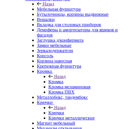
Назад
Мебельная фурнитура
Бутылочницы, корзины выдвижные
Вешалки
Вкладка для столовых приборов
Демпферы и амортизаторы для ящиков и
фасадов
Заглушка д/конфирмата
Замки мебельные
Зеркалодержатели
Консоль
Корзина навесная
Крепежная фурнитура
Кромка
Назад
Кромка
Кромка меламиновая
Кромка ПВХ
Металлобокс, тандембокс
Крючки
Назад
Крючки
Крючки металлические
Магнит мебельный
Механизм открывания