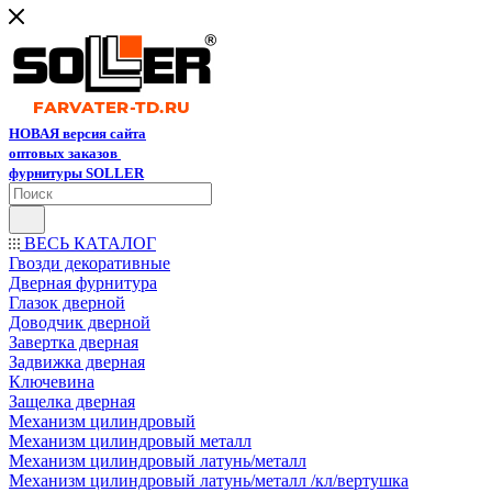
НОВАЯ версия сайта
оптовых заказов
фурнитуры SOLLER
ВЕСЬ КАТАЛОГ
Гвозди декоративные
Дверная фурнитура
Глазок дверной
Доводчик дверной
Завертка дверная
Задвижка дверная
Ключевина
Защелка дверная
Механизм цилиндровый
Механизм цилиндровый металл
Механизм цилиндровый латунь/металл
Механизм цилиндровый латунь/металл /кл/вертушка