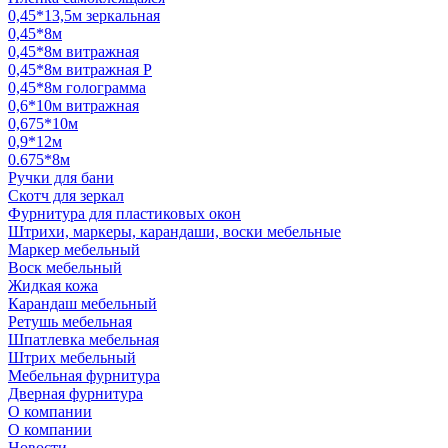
0,45*13,5м зеркальная
0,45*8м
0,45*8м витражная
0,45*8м витражная Р
0,45*8м голограмма
0,6*10м витражная
0,675*10м
0,9*12м
0.675*8м
Ручки для бани
Скотч для зеркал
Фурнитура для пластиковых окон
Штрихи, маркеры, карандаши, воски мебельные
Маркер мебельный
Воск мебельный
Жидкая кожа
Карандаш мебельный
Ретушь мебельная
Шпатлевка мебельная
Штрих мебельный
Мебельная фурнитура
Дверная фурнитура
О компании
О компании
Новости