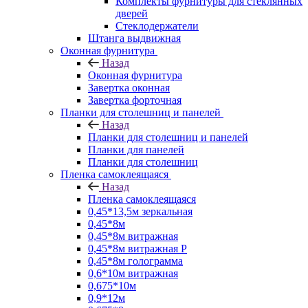
Комплекты фурнитуры для стеклянных
дверей
Стеклодержатели
Штанга выдвижная
Оконная фурнитура
Назад
Оконная фурнитура
Завертка оконная
Завертка форточная
Планки для столешниц и панелей
Назад
Планки для столешниц и панелей
Планки для панелей
Планки для столешниц
Пленка самоклеящаяся
Назад
Пленка самоклеящаяся
0,45*13,5м зеркальная
0,45*8м
0,45*8м витражная
0,45*8м витражная Р
0,45*8м голограмма
0,6*10м витражная
0,675*10м
0,9*12м