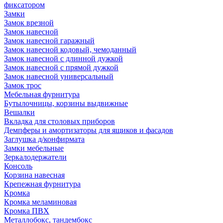
фиксатором
Замки
Замок врезной
Замок навесной
Замок навесной гаражный
Замок навесной кодовый, чемоданный
Замок навесной с длинной дужкой
Замок навесной с прямой дужкой
Замок навесной универсальный
Замок трос
Мебельная фурнитура
Бутылочницы, корзины выдвижные
Вешалки
Вкладка для столовых приборов
Демпферы и амортизаторы для ящиков и фасадов
Заглушка д/конфирмата
Замки мебельные
Зеркалодержатели
Консоль
Корзина навесная
Крепежная фурнитура
Кромка
Кромка меламиновая
Кромка ПВХ
Металлобокс, тандембокс