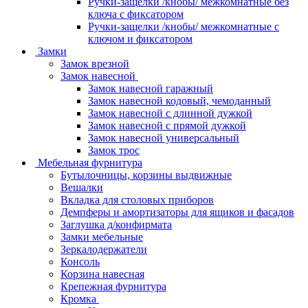
Ручки-защелки /кнобы/ межкомнатные без
ключа с фиксатором
Ручки-защелки /кнобы/ межкомнатные с
ключом и фиксатором
Замки
Замок врезной
Замок навесной
Замок навесной гаражный
Замок навесной кодовый, чемоданный
Замок навесной с длинной дужкой
Замок навесной с прямой дужкой
Замок навесной универсальный
Замок трос
Мебельная фурнитура
Бутылочницы, корзины выдвижные
Вешалки
Вкладка для столовых приборов
Демпферы и амортизаторы для ящиков и фасадов
Заглушка д/конфирмата
Замки мебельные
Зеркалодержатели
Консоль
Корзина навесная
Крепежная фурнитура
Кромка