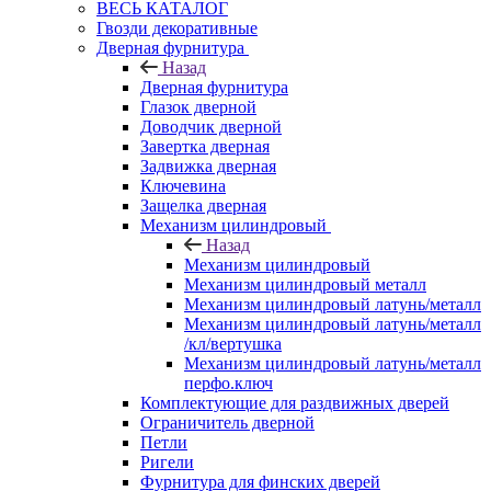
ВЕСЬ КАТАЛОГ
Гвозди декоративные
Дверная фурнитура
Назад
Дверная фурнитура
Глазок дверной
Доводчик дверной
Завертка дверная
Задвижка дверная
Ключевина
Защелка дверная
Механизм цилиндровый
Назад
Механизм цилиндровый
Механизм цилиндровый металл
Механизм цилиндровый латунь/металл
Механизм цилиндровый латунь/металл
/кл/вертушка
Механизм цилиндровый латунь/металл
перфо.ключ
Комплектующие для раздвижных дверей
Ограничитель дверной
Петли
Ригели
Фурнитура для финских дверей