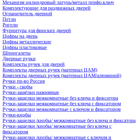
Механизм цилиндровый латунь/металл перфо.ключ
Комплектующие для раздвижных дверей
Ограничитель дверной
Петли
Ригели
Фурнитура для финских дверей
Цифры на дверь
Цифры металлические
Цифры пластиковые
Шпингалеты
Дверные ручки
Комплекты ручек для дверей
Комплекты дверных ручек (материал ЦАМ)
Комплекты дверных ручек (материал ЦАМ/алюминий)
Ручки пр-во Россия
Ручки - скобы
Ручки-защёлки нажимные
Ручки-защелки межкомнатные без ключа и фиксатора
Ручки-защелки межкомнатные без ключа с фиксатором
Ручки-защелки межкомнатные с ключом и фиксатором
Ручки-кнобы
Ручки-защелки /кнобы/ межкомнатные без ключа и фиксатора
Ручки-защелки /кнобы/ межкомнатные без ключа с
фиксатором
Ручки-защелки /кнобы/ межкомнатные с ключом и