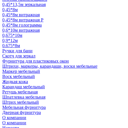
0,45*13,5м зеркальная
0,45*8м
0,45*8м витражная
0,45*8м витражная Р
0,45*8м голограмма
0,6*10м витражная
0,675*10м
0,9*12м
0.675*8м
Ручки для бани
Скотч для зеркал
Фурнитура для пластиковых окон
Штрихи, маркеры, карандаши, воски мебельные
Маркер мебельный
Воск мебельный
Жидкая кожа
Карандаш мебельный
Ретушь мебельная
Шпатлевка мебельная
Штрих мебельный
Мебельная фурнитура
Дверная фурнитура
О компании
О компании
Новости