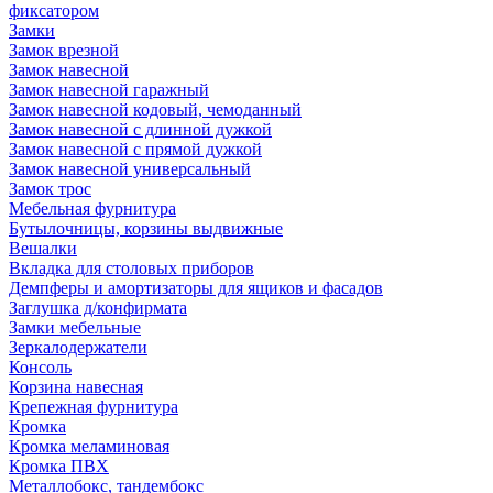
фиксатором
Замки
Замок врезной
Замок навесной
Замок навесной гаражный
Замок навесной кодовый, чемоданный
Замок навесной с длинной дужкой
Замок навесной с прямой дужкой
Замок навесной универсальный
Замок трос
Мебельная фурнитура
Бутылочницы, корзины выдвижные
Вешалки
Вкладка для столовых приборов
Демпферы и амортизаторы для ящиков и фасадов
Заглушка д/конфирмата
Замки мебельные
Зеркалодержатели
Консоль
Корзина навесная
Крепежная фурнитура
Кромка
Кромка меламиновая
Кромка ПВХ
Металлобокс, тандембокс