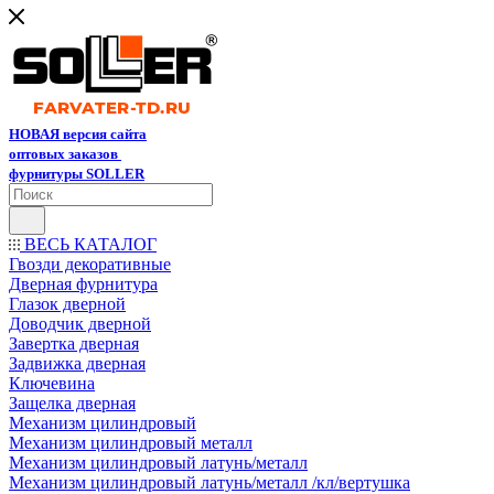
НОВАЯ версия сайта
оптовых заказов
фурнитуры SOLLER
ВЕСЬ КАТАЛОГ
Гвозди декоративные
Дверная фурнитура
Глазок дверной
Доводчик дверной
Завертка дверная
Задвижка дверная
Ключевина
Защелка дверная
Механизм цилиндровый
Механизм цилиндровый металл
Механизм цилиндровый латунь/металл
Механизм цилиндровый латунь/металл /кл/вертушка