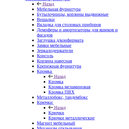
Назад
Мебельная фурнитура
Бутылочницы, корзины выдвижные
Вешалки
Вкладка для столовых приборов
Демпферы и амортизаторы для ящиков и
фасадов
Заглушка д/конфирмата
Замки мебельные
Зеркалодержатели
Консоль
Корзина навесная
Крепежная фурнитура
Кромка
Назад
Кромка
Кромка меламиновая
Кромка ПВХ
Металлобокс, тандембокс
Крючки
Назад
Крючки
Крючки металлические
Магнит мебельный
Механизм открывания