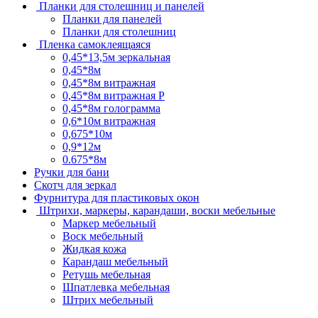
Планки для столешниц и панелей
Планки для панелей
Планки для столешниц
Пленка самоклеящаяся
0,45*13,5м зеркальная
0,45*8м
0,45*8м витражная
0,45*8м витражная Р
0,45*8м голограмма
0,6*10м витражная
0,675*10м
0,9*12м
0.675*8м
Ручки для бани
Скотч для зеркал
Фурнитура для пластиковых окон
Штрихи, маркеры, карандаши, воски мебельные
Маркер мебельный
Воск мебельный
Жидкая кожа
Карандаш мебельный
Ретушь мебельная
Шпатлевка мебельная
Штрих мебельный