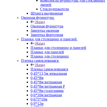
Комплекты фурнитуры для стеклянных
дверей
Стеклодержатели
Штанга выдвижная
Оконная фурнитура
Назад
Оконная фурнитура
Завертка оконная
Завертка форточная
Планки для столешниц и панелей
Назад
Планки для столешниц и панелей
Планки для панелей
Планки для столешниц
Пленка самоклеящаяся
Назад
Пленка самоклеящаяся
0,45*13,5м зеркальная
0,45*8м
0,45*8м витражная
0,45*8м витражная Р
0,45*8м голограмма
0,6*10м витражная
0,675*10м
0,9*12м