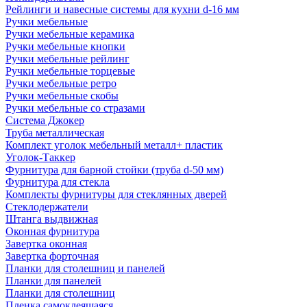
Рейлинги и навесные системы для кухни d-16 мм
Ручки мебельные
Ручки мебельные керамика
Ручки мебельные кнопки
Ручки мебельные рейлинг
Ручки мебельные торцевые
Ручки мебельные ретро
Ручки мебельные скобы
Ручки мебельные со стразами
Система Джокер
Труба металлическая
Комплект уголок мебельный металл+ пластик
Уголок-Таккер
Фурнитура для барной стойки (труба d-50 мм)
Фурнитура для стекла
Комплекты фурнитуры для стеклянных дверей
Стеклодержатели
Штанга выдвижная
Оконная фурнитура
Завертка оконная
Завертка форточная
Планки для столешниц и панелей
Планки для панелей
Планки для столешниц
Пленка самоклеящаяся