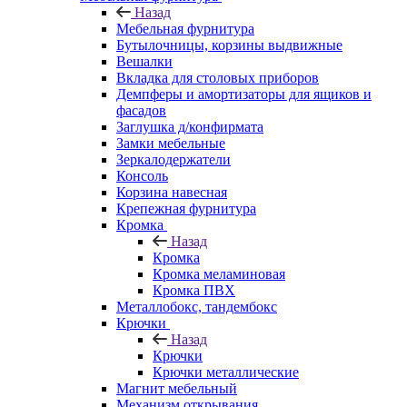
Назад
Мебельная фурнитура
Бутылочницы, корзины выдвижные
Вешалки
Вкладка для столовых приборов
Демпферы и амортизаторы для ящиков и
фасадов
Заглушка д/конфирмата
Замки мебельные
Зеркалодержатели
Консоль
Корзина навесная
Крепежная фурнитура
Кромка
Назад
Кромка
Кромка меламиновая
Кромка ПВХ
Металлобокс, тандембокс
Крючки
Назад
Крючки
Крючки металлические
Магнит мебельный
Механизм открывания