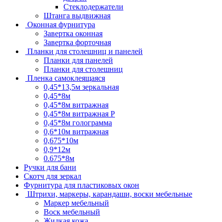
Стеклодержатели
Штанга выдвижная
Оконная фурнитура
Завертка оконная
Завертка форточная
Планки для столешниц и панелей
Планки для панелей
Планки для столешниц
Пленка самоклеящаяся
0,45*13,5м зеркальная
0,45*8м
0,45*8м витражная
0,45*8м витражная Р
0,45*8м голограмма
0,6*10м витражная
0,675*10м
0,9*12м
0.675*8м
Ручки для бани
Скотч для зеркал
Фурнитура для пластиковых окон
Штрихи, маркеры, карандаши, воски мебельные
Маркер мебельный
Воск мебельный
Жидкая кожа