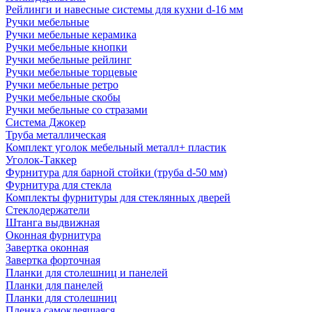
Рейлинги и навесные системы для кухни d-16 мм
Ручки мебельные
Ручки мебельные керамика
Ручки мебельные кнопки
Ручки мебельные рейлинг
Ручки мебельные торцевые
Ручки мебельные ретро
Ручки мебельные скобы
Ручки мебельные со стразами
Система Джокер
Труба металлическая
Комплект уголок мебельный металл+ пластик
Уголок-Таккер
Фурнитура для барной стойки (труба d-50 мм)
Фурнитура для стекла
Комплекты фурнитуры для стеклянных дверей
Стеклодержатели
Штанга выдвижная
Оконная фурнитура
Завертка оконная
Завертка форточная
Планки для столешниц и панелей
Планки для панелей
Планки для столешниц
Пленка самоклеящаяся