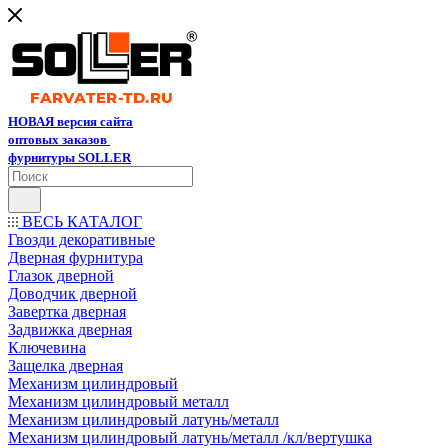
НОВАЯ версия сайта
оптовых заказов
фурнитуры SOLLER
ВЕСЬ КАТАЛОГ
Гвозди декоративные
Дверная фурнитура
Глазок дверной
Доводчик дверной
Завертка дверная
Задвижка дверная
Ключевина
Защелка дверная
Механизм цилиндровый
Механизм цилиндровый металл
Механизм цилиндровый латунь/металл
Механизм цилиндровый латунь/металл /кл/вертушка