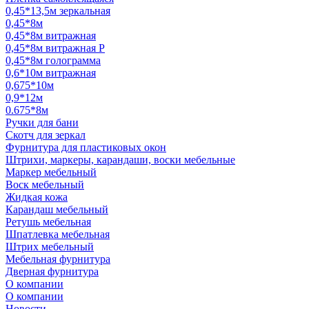
0,45*13,5м зеркальная
0,45*8м
0,45*8м витражная
0,45*8м витражная Р
0,45*8м голограмма
0,6*10м витражная
0,675*10м
0,9*12м
0.675*8м
Ручки для бани
Скотч для зеркал
Фурнитура для пластиковых окон
Штрихи, маркеры, карандаши, воски мебельные
Маркер мебельный
Воск мебельный
Жидкая кожа
Карандаш мебельный
Ретушь мебельная
Шпатлевка мебельная
Штрих мебельный
Мебельная фурнитура
Дверная фурнитура
О компании
О компании
Новости