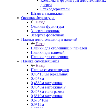
Комплекты фурнитуры для стеклянных
дверей
Стеклодержатели
Штанга выдвижная
Оконная фурнитура
Назад
Оконная фурнитура
Завертка оконная
Завертка форточная
Планки для столешниц и панелей
Назад
Планки для столешниц и панелей
Планки для панелей
Планки для столешниц
Пленка самоклеящаяся
Назад
Пленка самоклеящаяся
0,45*13,5м зеркальная
0,45*8м
0,45*8м витражная
0,45*8м витражная Р
0,45*8м голограмма
0,6*10м витражная
0,675*10м
0,9*12м