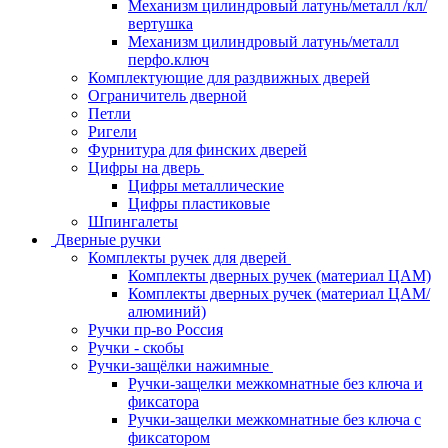
Механизм цилиндровый латунь/металл /кл/
вертушка
Механизм цилиндровый латунь/металл
перфо.ключ
Комплектующие для раздвижных дверей
Ограничитель дверной
Петли
Ригели
Фурнитура для финских дверей
Цифры на дверь
Цифры металлические
Цифры пластиковые
Шпингалеты
Дверные ручки
Комплекты ручек для дверей
Комплекты дверных ручек (материал ЦАМ)
Комплекты дверных ручек (материал ЦАМ/
алюминий)
Ручки пр-во Россия
Ручки - скобы
Ручки-защёлки нажимные
Ручки-защелки межкомнатные без ключа и
фиксатора
Ручки-защелки межкомнатные без ключа с
фиксатором