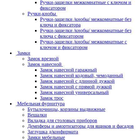
Ручки-защелки межкомнатные с ключом и
фиксатором
Ручки-кнобы
Ручки-защелки /кнобы/ межкомнатные без
ключа и фиксатора
Ручки-защелки /кнобы/ межкомнатные без
ключа с фиксатором
Ручки-защелки /кнобы/ межкомнатные с
ключом и фиксатором
Замки
Замок врезной
Замок навесной
Замок навесной гаражный
Замок навесной кодовый, чемоданный
Замок навесной с длинной дужкой
Замок навесной с прямой дужкой
Замок навесной универсальный
Замок трос
Мебельная фурнитура
Бутылочницы, корзины выдвижные
Вешалки
Вкладка для столовых приборов
Демпферы и амортизаторы для ящиков и фасадов
Заглушка д/конфирмата
Замки мебельные