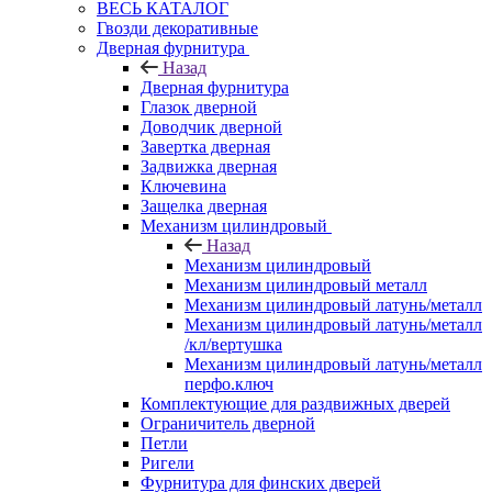
ВЕСЬ КАТАЛОГ
Гвозди декоративные
Дверная фурнитура
Назад
Дверная фурнитура
Глазок дверной
Доводчик дверной
Завертка дверная
Задвижка дверная
Ключевина
Защелка дверная
Механизм цилиндровый
Назад
Механизм цилиндровый
Механизм цилиндровый металл
Механизм цилиндровый латунь/металл
Механизм цилиндровый латунь/металл
/кл/вертушка
Механизм цилиндровый латунь/металл
перфо.ключ
Комплектующие для раздвижных дверей
Ограничитель дверной
Петли
Ригели
Фурнитура для финских дверей