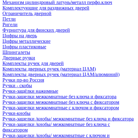
Механизм цилиндровый латунь/металл перфо.ключ
Комплектующие для раздвижных дверей
Ограничитель дверной
Петли
Ригели
Фурнитура для финских дверей
Цифры на дверь
Цифры металлические
Цифры пластиковые
Шпингалеты
Дверные ручки
Комплекты ручек для дверей
Комплекты дверных ручек (материал ЦАМ)
Комплекты дверных ручек (материал ЦАМ/алюминий)
Ручки пр-во Россия
Ручки - скобы
Ручки-защёлки нажимные
Ручки-защелки межкомнатные без ключа и фиксатора
Ручки-защелки межкомнатные без ключа с фиксатором
Ручки-защелки межкомнатные с ключом и фиксатором
Ручки-кнобы
Ручки-защелки /кнобы/ межкомнатные без ключа и фиксатора
Ручки-защелки /кнобы/ межкомнатные без ключа с
фиксатором
Ручки-защелки /кнобы/ межкомнатные с ключом и