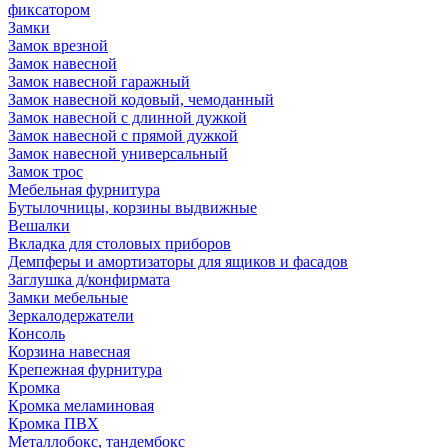
фиксатором
Замки
Замок врезной
Замок навесной
Замок навесной гаражный
Замок навесной кодовый, чемоданный
Замок навесной с длинной дужкой
Замок навесной с прямой дужкой
Замок навесной универсальный
Замок трос
Мебельная фурнитура
Бутылочницы, корзины выдвижные
Вешалки
Вкладка для столовых приборов
Демпферы и амортизаторы для ящиков и фасадов
Заглушка д/конфирмата
Замки мебельные
Зеркалодержатели
Консоль
Корзина навесная
Крепежная фурнитура
Кромка
Кромка меламиновая
Кромка ПВХ
Металлобокс, тандембокс