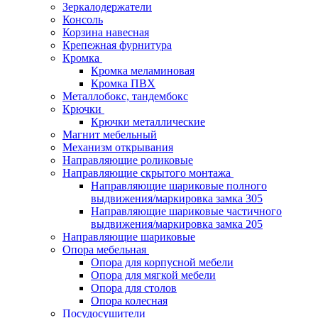
Зеркалодержатели
Консоль
Корзина навесная
Крепежная фурнитура
Кромка
Кромка меламиновая
Кромка ПВХ
Металлобокс, тандембокс
Крючки
Крючки металлические
Магнит мебельный
Механизм открывания
Направляющие роликовые
Направляющие скрытого монтажа
Направляющие шариковые полного
выдвижения/маркировка замка 305
Направляющие шариковые частичного
выдвижения/маркировка замка 205
Направляющие шариковые
Опора мебельная
Опора для корпусной мебели
Опора для мягкой мебели
Опора для столов
Опора колесная
Посудосушители