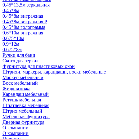
0,45*13,5м зеркальная
0,45*8м
0,45*8м витражная
0,45*8м витражная Р
0,45*8м голограмма
0,6*10м витражная
0,675*10м
0,9*12м
0.675*8м
Ручки для бани
Скотч для зеркал
Фурнитура для пластиковых окон
Штрихи, маркеры, карандаши, воски мебельные
Маркер мебельный
Воск мебельный
Жидкая кожа
Карандаш мебельный
Ретушь мебельная
Шпатлевка мебельная
Штрих мебельный
Мебельная фурнитура
Дверная фурнитура
О компании
О компании
Новости