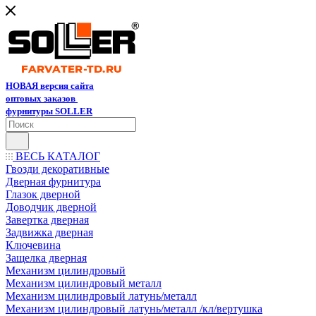
НОВАЯ версия сайта
оптовых заказов
фурнитуры SOLLER
ВЕСЬ КАТАЛОГ
Гвозди декоративные
Дверная фурнитура
Глазок дверной
Доводчик дверной
Завертка дверная
Задвижка дверная
Ключевина
Защелка дверная
Механизм цилиндровый
Механизм цилиндровый металл
Механизм цилиндровый латунь/металл
Механизм цилиндровый латунь/металл /кл/вертушка