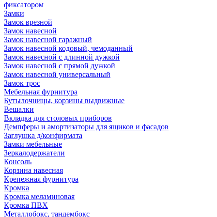
фиксатором
Замки
Замок врезной
Замок навесной
Замок навесной гаражный
Замок навесной кодовый, чемоданный
Замок навесной с длинной дужкой
Замок навесной с прямой дужкой
Замок навесной универсальный
Замок трос
Мебельная фурнитура
Бутылочницы, корзины выдвижные
Вешалки
Вкладка для столовых приборов
Демпферы и амортизаторы для ящиков и фасадов
Заглушка д/конфирмата
Замки мебельные
Зеркалодержатели
Консоль
Корзина навесная
Крепежная фурнитура
Кромка
Кромка меламиновая
Кромка ПВХ
Металлобокс, тандембокс