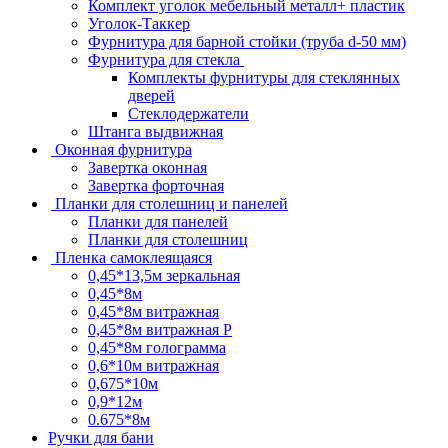
Комплект уголок мебельный металл+ пластик
Уголок-Таккер
Фурнитура для барной стойки (труба d-50 мм)
Фурнитура для стекла
Комплекты фурнитуры для стеклянных
дверей
Стеклодержатели
Штанга выдвижная
Оконная фурнитура
Завертка оконная
Завертка форточная
Планки для столешниц и панелей
Планки для панелей
Планки для столешниц
Пленка самоклеящаяся
0,45*13,5м зеркальная
0,45*8м
0,45*8м витражная
0,45*8м витражная Р
0,45*8м голограмма
0,6*10м витражная
0,675*10м
0,9*12м
0.675*8м
Ручки для бани