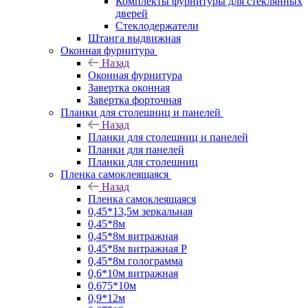
Комплекты фурнитуры для стеклянных
дверей
Стеклодержатели
Штанга выдвижная
Оконная фурнитура
Назад
Оконная фурнитура
Завертка оконная
Завертка форточная
Планки для столешниц и панелей
Назад
Планки для столешниц и панелей
Планки для панелей
Планки для столешниц
Пленка самоклеящаяся
Назад
Пленка самоклеящаяся
0,45*13,5м зеркальная
0,45*8м
0,45*8м витражная
0,45*8м витражная Р
0,45*8м голограмма
0,6*10м витражная
0,675*10м
0,9*12м