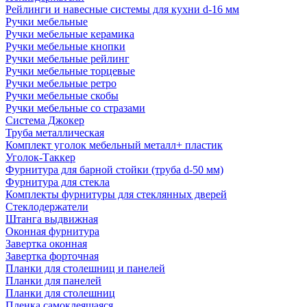
Рейлинги и навесные системы для кухни d-16 мм
Ручки мебельные
Ручки мебельные керамика
Ручки мебельные кнопки
Ручки мебельные рейлинг
Ручки мебельные торцевые
Ручки мебельные ретро
Ручки мебельные скобы
Ручки мебельные со стразами
Система Джокер
Труба металлическая
Комплект уголок мебельный металл+ пластик
Уголок-Таккер
Фурнитура для барной стойки (труба d-50 мм)
Фурнитура для стекла
Комплекты фурнитуры для стеклянных дверей
Стеклодержатели
Штанга выдвижная
Оконная фурнитура
Завертка оконная
Завертка форточная
Планки для столешниц и панелей
Планки для панелей
Планки для столешниц
Пленка самоклеящаяся