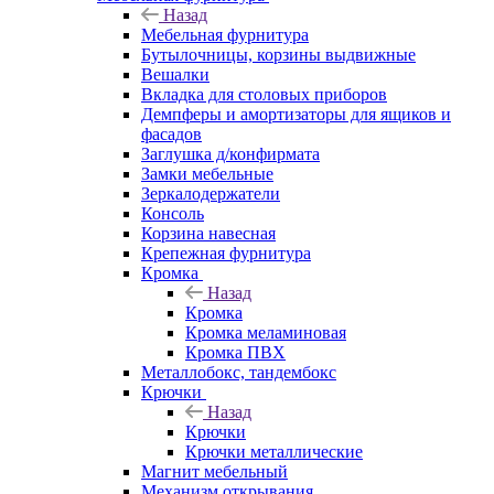
Назад
Мебельная фурнитура
Бутылочницы, корзины выдвижные
Вешалки
Вкладка для столовых приборов
Демпферы и амортизаторы для ящиков и
фасадов
Заглушка д/конфирмата
Замки мебельные
Зеркалодержатели
Консоль
Корзина навесная
Крепежная фурнитура
Кромка
Назад
Кромка
Кромка меламиновая
Кромка ПВХ
Металлобокс, тандембокс
Крючки
Назад
Крючки
Крючки металлические
Магнит мебельный
Механизм открывания