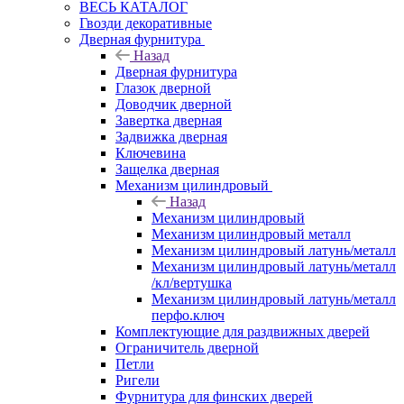
ВЕСЬ КАТАЛОГ
Гвозди декоративные
Дверная фурнитура
Назад
Дверная фурнитура
Глазок дверной
Доводчик дверной
Завертка дверная
Задвижка дверная
Ключевина
Защелка дверная
Механизм цилиндровый
Назад
Механизм цилиндровый
Механизм цилиндровый металл
Механизм цилиндровый латунь/металл
Механизм цилиндровый латунь/металл
/кл/вертушка
Механизм цилиндровый латунь/металл
перфо.ключ
Комплектующие для раздвижных дверей
Ограничитель дверной
Петли
Ригели
Фурнитура для финских дверей