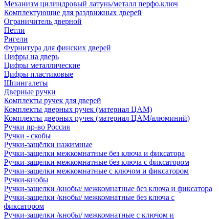
Механизм цилиндровый латунь/металл перфо.ключ
Комплектующие для раздвижных дверей
Ограничитель дверной
Петли
Ригели
Фурнитура для финских дверей
Цифры на дверь
Цифры металлические
Цифры пластиковые
Шпингалеты
Дверные ручки
Комплекты ручек для дверей
Комплекты дверных ручек (материал ЦАМ)
Комплекты дверных ручек (материал ЦАМ/алюминий)
Ручки пр-во Россия
Ручки - скобы
Ручки-защёлки нажимные
Ручки-защелки межкомнатные без ключа и фиксатора
Ручки-защелки межкомнатные без ключа с фиксатором
Ручки-защелки межкомнатные с ключом и фиксатором
Ручки-кнобы
Ручки-защелки /кнобы/ межкомнатные без ключа и фиксатора
Ручки-защелки /кнобы/ межкомнатные без ключа с
фиксатором
Ручки-защелки /кнобы/ межкомнатные с ключом и