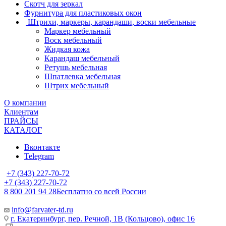
Скотч для зеркал
Фурнитура для пластиковых окон
Штрихи, маркеры, карандаши, воски мебельные
Маркер мебельный
Воск мебельный
Жидкая кожа
Карандаш мебельный
Ретушь мебельная
Шпатлевка мебельная
Штрих мебельный
О компании
Клиентам
ПРАЙСЫ
КАТАЛОГ
Вконтакте
Telegram
+7 (343) 227-70-72
+7 (343) 227-70-72
8 800 201 94 28
Бесплатно со всей России
info@farvater-td.ru
г. Екатеринбург, пер. Речной, 1В (Кольцово), офис 16