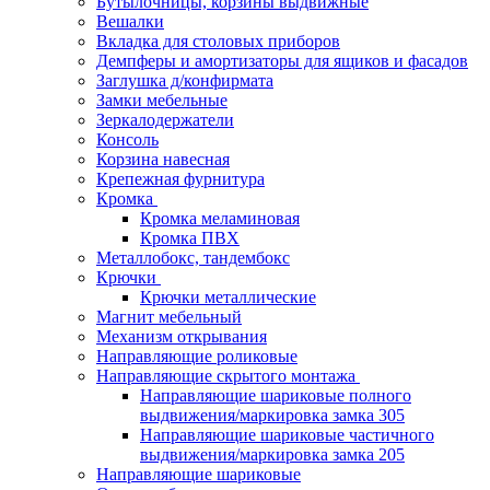
Бутылочницы, корзины выдвижные
Вешалки
Вкладка для столовых приборов
Демпферы и амортизаторы для ящиков и фасадов
Заглушка д/конфирмата
Замки мебельные
Зеркалодержатели
Консоль
Корзина навесная
Крепежная фурнитура
Кромка
Кромка меламиновая
Кромка ПВХ
Металлобокс, тандембокс
Крючки
Крючки металлические
Магнит мебельный
Механизм открывания
Направляющие роликовые
Направляющие скрытого монтажа
Направляющие шариковые полного
выдвижения/маркировка замка 305
Направляющие шариковые частичного
выдвижения/маркировка замка 205
Направляющие шариковые