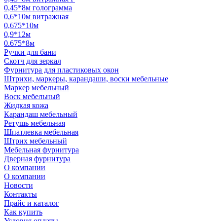
0,45*8м голограмма
0,6*10м витражная
0,675*10м
0,9*12м
0.675*8м
Ручки для бани
Скотч для зеркал
Фурнитура для пластиковых окон
Штрихи, маркеры, карандаши, воски мебельные
Маркер мебельный
Воск мебельный
Жидкая кожа
Карандаш мебельный
Ретушь мебельная
Шпатлевка мебельная
Штрих мебельный
Мебельная фурнитура
Дверная фурнитура
О компании
О компании
Новости
Контакты
Прайс и каталог
Как купить
Условия оплаты