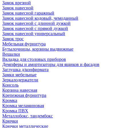
Замок врезной
Замок навесной
Замок навесной гаражный
Замок навесной кодовый, чемоданный
Замок навесной с длинной дужкой
Замок навесной с прямой дужкой
Замок навесной универсальный
Замок трос
Мебельная фурнитура
Бутылочницы, корзины выдвижные
Вешалки
Вкладка для столовых приборов
Демпферы и амортизаторы для ящиков и фасадов
Заглушка д/конфирмата
Замки мебельные
Зеркалодержатели
Консоль
Корзина навесная
Крепежная фурнитура
Кромка
Кромка меламиновая
Кромка ПВХ
Металлобокс, тандембокс
Крючки
Крючки металлические