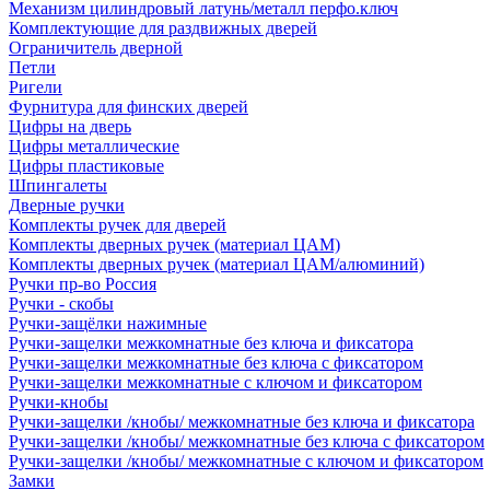
Механизм цилиндровый латунь/металл перфо.ключ
Комплектующие для раздвижных дверей
Ограничитель дверной
Петли
Ригели
Фурнитура для финских дверей
Цифры на дверь
Цифры металлические
Цифры пластиковые
Шпингалеты
Дверные ручки
Комплекты ручек для дверей
Комплекты дверных ручек (материал ЦАМ)
Комплекты дверных ручек (материал ЦАМ/алюминий)
Ручки пр-во Россия
Ручки - скобы
Ручки-защёлки нажимные
Ручки-защелки межкомнатные без ключа и фиксатора
Ручки-защелки межкомнатные без ключа с фиксатором
Ручки-защелки межкомнатные с ключом и фиксатором
Ручки-кнобы
Ручки-защелки /кнобы/ межкомнатные без ключа и фиксатора
Ручки-защелки /кнобы/ межкомнатные без ключа с фиксатором
Ручки-защелки /кнобы/ межкомнатные с ключом и фиксатором
Замки