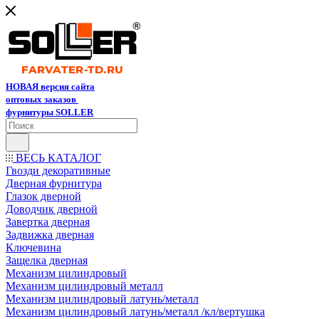
НОВАЯ версия сайта
оптовых заказов
фурнитуры SOLLER
ВЕСЬ КАТАЛОГ
Гвозди декоративные
Дверная фурнитура
Глазок дверной
Доводчик дверной
Завертка дверная
Задвижка дверная
Ключевина
Защелка дверная
Механизм цилиндровый
Механизм цилиндровый металл
Механизм цилиндровый латунь/металл
Механизм цилиндровый латунь/металл /кл/вертушка