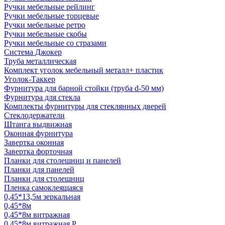
Ручки мебельные рейлинг
Ручки мебельные торцевые
Ручки мебельные ретро
Ручки мебельные скобы
Ручки мебельные со стразами
Система Джокер
Труба металлическая
Комплект уголок мебельный металл+ пластик
Уголок-Таккер
Фурнитура для барной стойки (труба d-50 мм)
Фурнитура для стекла
Комплекты фурнитуры для стеклянных дверей
Стеклодержатели
Штанга выдвижная
Оконная фурнитура
Завертка оконная
Завертка форточная
Планки для столешниц и панелей
Планки для панелей
Планки для столешниц
Пленка самоклеящаяся
0,45*13,5м зеркальная
0,45*8м
0,45*8м витражная
0,45*8м витражная Р