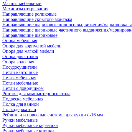
Магнит мебельный
Механизм открывания
Направляющие роликовые
Направляющие скрытого монтажа
Направляющие шариковые полного выдвижения/маркировка за
Направляющие шариковые частичного выдвижения/маркировка
Направляющие шариковые
Опора мебельная
Опора для корпусной мебели
Опора для мягкой мебели
Опора для столов
Опора колесная
Посудосушители
Петли карточные
Петля мебельная
Петли мебельные
Петли с доводчиком
Розетка для компьютерного стола
Подвеска мебельная
Полка для ванной
Полкодержатели
Рейлинги и навесные системы для кухни d-16 мм
Ручки мебельные
Ручки мебельные керамика
Ручки мебельные кнопки