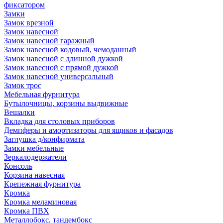
фиксатором
Замки
Замок врезной
Замок навесной
Замок навесной гаражный
Замок навесной кодовый, чемоданный
Замок навесной с длинной дужкой
Замок навесной с прямой дужкой
Замок навесной универсальный
Замок трос
Мебельная фурнитура
Бутылочницы, корзины выдвижные
Вешалки
Вкладка для столовых приборов
Демпферы и амортизаторы для ящиков и фасадов
Заглушка д/конфирмата
Замки мебельные
Зеркалодержатели
Консоль
Корзина навесная
Крепежная фурнитура
Кромка
Кромка меламиновая
Кромка ПВХ
Металлобокс, тандембокс