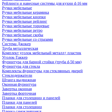
Рейлинги и навесные системы для кухни d-16 мм
Ручки мебельные
Ручки мебельные керамика
Ручки мебельные кнопки
Ручки мебельные рейлинг
Ручки мебельные торцевые
Ручки мебельные ретро
Ручки мебельные скобы
Ручки мебельные со стразами
Система Джокер
Труба металлическая
Комплект уголок мебельный металл+ пластик
Уголок-Таккер
Фурнитура для барной стойки (труба d-50 мм)
Фурнитура для стекла
Комплекты фурнитуры для стеклянных дверей
Стеклодержатели
Штанга выдвижная
Оконная фурнитура
Завертка оконная
Завертка форточная
Планки для столешниц и панелей
Планки для панелей
Планки для столешниц
Пленка самоклеящаяся