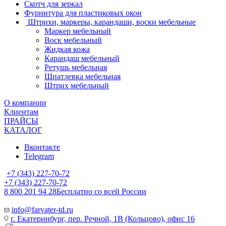
Скотч для зеркал
Фурнитура для пластиковых окон
Штрихи, маркеры, карандаши, воски мебельные
Маркер мебельный
Воск мебельный
Жидкая кожа
Карандаш мебельный
Ретушь мебельная
Шпатлевка мебельная
Штрих мебельный
О компании
Клиентам
ПРАЙСЫ
КАТАЛОГ
Вконтакте
Telegram
+7 (343) 227-70-72
+7 (343) 227-70-72
8 800 201 94 28
Бесплатно со всей России
info@farvater-td.ru
г. Екатеринбург, пер. Речной, 1В (Кольцово), офис 16