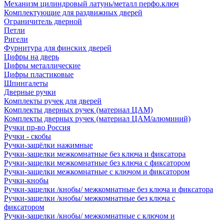
Механизм цилиндровый латунь/металл перфо.ключ
Комплектующие для раздвижных дверей
Ограничитель дверной
Петли
Ригели
Фурнитура для финских дверей
Цифры на дверь
Цифры металлические
Цифры пластиковые
Шпингалеты
Дверные ручки
Комплекты ручек для дверей
Комплекты дверных ручек (материал ЦАМ)
Комплекты дверных ручек (материал ЦАМ/алюминий)
Ручки пр-во Россия
Ручки - скобы
Ручки-защёлки нажимные
Ручки-защелки межкомнатные без ключа и фиксатора
Ручки-защелки межкомнатные без ключа с фиксатором
Ручки-защелки межкомнатные с ключом и фиксатором
Ручки-кнобы
Ручки-защелки /кнобы/ межкомнатные без ключа и фиксатора
Ручки-защелки /кнобы/ межкомнатные без ключа с
фиксатором
Ручки-защелки /кнобы/ межкомнатные с ключом и