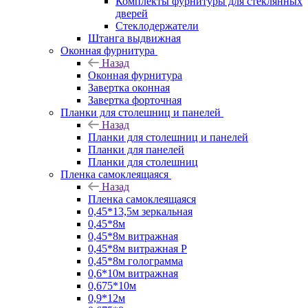
Комплекты фурнитуры для стеклянных
дверей
Стеклодержатели
Штанга выдвижная
Оконная фурнитура
Назад
Оконная фурнитура
Завертка оконная
Завертка форточная
Планки для столешниц и панелей
Назад
Планки для столешниц и панелей
Планки для панелей
Планки для столешниц
Пленка самоклеящаяся
Назад
Пленка самоклеящаяся
0,45*13,5м зеркальная
0,45*8м
0,45*8м витражная
0,45*8м витражная Р
0,45*8м голограмма
0,6*10м витражная
0,675*10м
0,9*12м