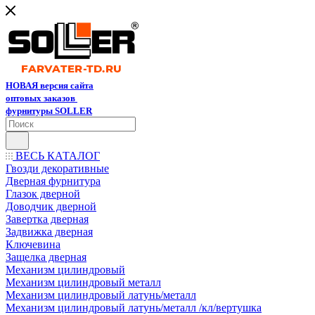
НОВАЯ версия сайта
оптовых заказов
фурнитуры SOLLER
ВЕСЬ КАТАЛОГ
Гвозди декоративные
Дверная фурнитура
Глазок дверной
Доводчик дверной
Завертка дверная
Задвижка дверная
Ключевина
Защелка дверная
Механизм цилиндровый
Механизм цилиндровый металл
Механизм цилиндровый латунь/металл
Механизм цилиндровый латунь/металл /кл/вертушка