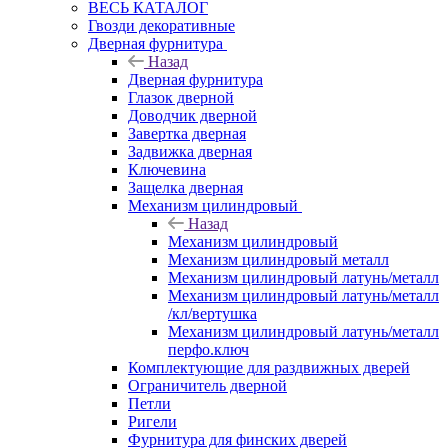
ВЕСЬ КАТАЛОГ
Гвозди декоративные
Дверная фурнитура
Назад
Дверная фурнитура
Глазок дверной
Доводчик дверной
Завертка дверная
Задвижка дверная
Ключевина
Защелка дверная
Механизм цилиндровый
Назад
Механизм цилиндровый
Механизм цилиндровый металл
Механизм цилиндровый латунь/металл
Механизм цилиндровый латунь/металл
/кл/вертушка
Механизм цилиндровый латунь/металл
перфо.ключ
Комплектующие для раздвижных дверей
Ограничитель дверной
Петли
Ригели
Фурнитура для финских дверей