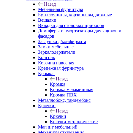
Назад
Мебельная фурнитура
Бутылочницы, корзины выдвижные
Вешалки
Вкладка для столовых приборов
Демпферы и амортизаторы для ящиков и
фасадов
Заглушка д/конфирмата
Замки мебельные
Зеркалодержатели
Консоль
Корзина навесная
Крепежная фурнитура
Кромка
Назад
Кромка
Кромка меламиновая
Кромка ПВХ
Металлобокс, тандембокс
Крючки
Назад
Крючки
Крючки металлические
Магнит мебельный
Механизм открывания