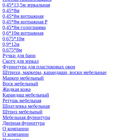
0,45*13,5м зеркальная
0,45*8м
0,45*8м витражная
0,45*8м витражная Р
0,45*8м голограмма
0,6*10м витражная
0,675*10м
0,9*12м
0.675*8м
Ручки для бани
Скотч для зеркал
Фурнитура для пластиковых окон
Штрихи, маркеры, карандаши, воски мебельные
Маркер мебельный
Воск мебельный
Жидкая кожа
Карандаш мебельный
Ретушь мебельная
Шпатлевка мебельная
Штрих мебельный
Мебельная фурнитура
Дверная фурнитура
О компании
О компании
Новости