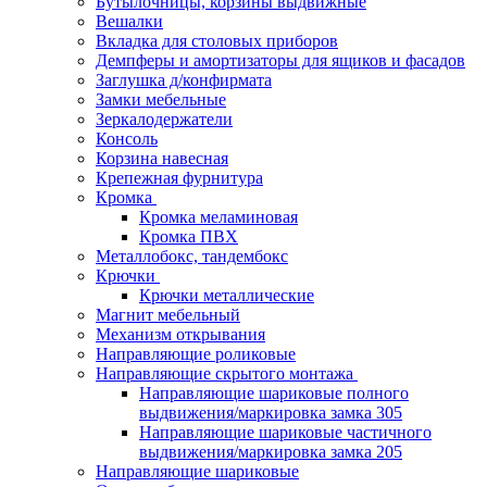
Бутылочницы, корзины выдвижные
Вешалки
Вкладка для столовых приборов
Демпферы и амортизаторы для ящиков и фасадов
Заглушка д/конфирмата
Замки мебельные
Зеркалодержатели
Консоль
Корзина навесная
Крепежная фурнитура
Кромка
Кромка меламиновая
Кромка ПВХ
Металлобокс, тандембокс
Крючки
Крючки металлические
Магнит мебельный
Механизм открывания
Направляющие роликовые
Направляющие скрытого монтажа
Направляющие шариковые полного
выдвижения/маркировка замка 305
Направляющие шариковые частичного
выдвижения/маркировка замка 205
Направляющие шариковые