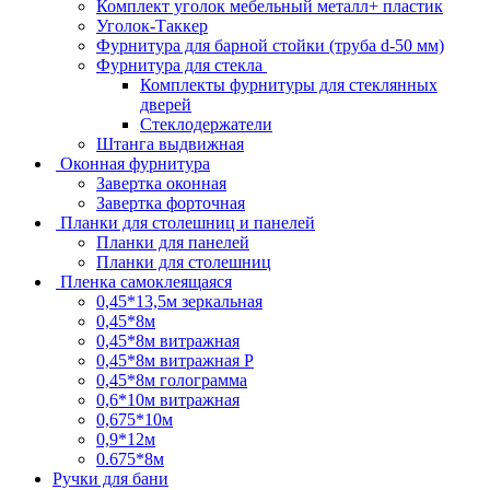
Комплект уголок мебельный металл+ пластик
Уголок-Таккер
Фурнитура для барной стойки (труба d-50 мм)
Фурнитура для стекла
Комплекты фурнитуры для стеклянных
дверей
Стеклодержатели
Штанга выдвижная
Оконная фурнитура
Завертка оконная
Завертка форточная
Планки для столешниц и панелей
Планки для панелей
Планки для столешниц
Пленка самоклеящаяся
0,45*13,5м зеркальная
0,45*8м
0,45*8м витражная
0,45*8м витражная Р
0,45*8м голограмма
0,6*10м витражная
0,675*10м
0,9*12м
0.675*8м
Ручки для бани