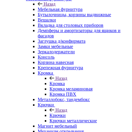
Назад
Мебельная фурнитура
Бутылочницы, корзины выдвижные
Вешалки
Вкладка для столовых приборов
Демпферы и амортизаторы для ящиков и
фасадов
Заглушка д/конфирмата
Замки мебельные
Зеркалодержатели
Консоль
Корзина навесная
Крепежная фурнитура
Кромка
Назад
Кромка
Кромка меламиновая
Кромка ПВХ
Металлобокс, тандембокс
Крючки
Назад
Крючки
Крючки металлические
Магнит мебельный
Механизм открывания