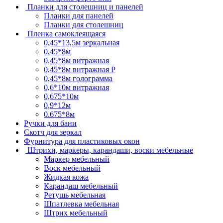
Планки для столешниц и панелей
Планки для панелей
Планки для столешниц
Пленка самоклеящаяся
0,45*13,5м зеркальная
0,45*8м
0,45*8м витражная
0,45*8м витражная Р
0,45*8м голограмма
0,6*10м витражная
0,675*10м
0,9*12м
0.675*8м
Ручки для бани
Скотч для зеркал
Фурнитура для пластиковых окон
Штрихи, маркеры, карандаши, воски мебельные
Маркер мебельный
Воск мебельный
Жидкая кожа
Карандаш мебельный
Ретушь мебельная
Шпатлевка мебельная
Штрих мебельный