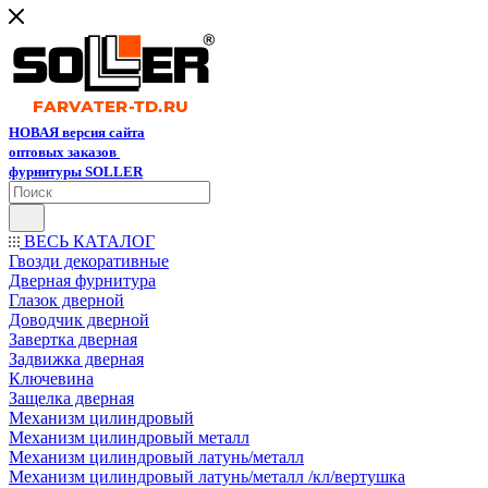
НОВАЯ версия сайта
оптовых заказов
фурнитуры SOLLER
ВЕСЬ КАТАЛОГ
Гвозди декоративные
Дверная фурнитура
Глазок дверной
Доводчик дверной
Завертка дверная
Задвижка дверная
Ключевина
Защелка дверная
Механизм цилиндровый
Механизм цилиндровый металл
Механизм цилиндровый латунь/металл
Механизм цилиндровый латунь/металл /кл/вертушка