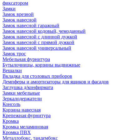
фиксатором
Замки
Замок врезной
Замок навесной
Замок навесной гаражный
Замок навесной кодовый, чемоданный
Замок навесной с длинной дужкой
Замок навесной с прямой дужкой
Замок навесной универсальный
Замок трос
Мебельная фурнитура
Бутылочницы, корзины выдвижные
Вешалки
Вкладка для столовых приборов
Демпферы и амортизаторы для ящиков и фасадов
Заглушка д/конфирмата
Замки мебельные
Зеркалодержатели
Консоль
Корзина навесная
Крепежная фурнитура
Кромка
Кромка меламиновая
Кромка ПВХ
Металлобокс, тандембокс