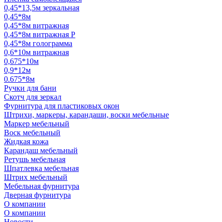
0,45*13,5м зеркальная
0,45*8м
0,45*8м витражная
0,45*8м витражная Р
0,45*8м голограмма
0,6*10м витражная
0,675*10м
0,9*12м
0.675*8м
Ручки для бани
Скотч для зеркал
Фурнитура для пластиковых окон
Штрихи, маркеры, карандаши, воски мебельные
Маркер мебельный
Воск мебельный
Жидкая кожа
Карандаш мебельный
Ретушь мебельная
Шпатлевка мебельная
Штрих мебельный
Мебельная фурнитура
Дверная фурнитура
О компании
О компании
Новости