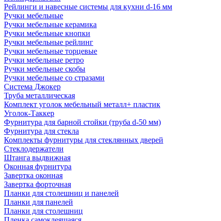
Рейлинги и навесные системы для кухни d-16 мм
Ручки мебельные
Ручки мебельные керамика
Ручки мебельные кнопки
Ручки мебельные рейлинг
Ручки мебельные торцевые
Ручки мебельные ретро
Ручки мебельные скобы
Ручки мебельные со стразами
Система Джокер
Труба металлическая
Комплект уголок мебельный металл+ пластик
Уголок-Таккер
Фурнитура для барной стойки (труба d-50 мм)
Фурнитура для стекла
Комплекты фурнитуры для стеклянных дверей
Стеклодержатели
Штанга выдвижная
Оконная фурнитура
Завертка оконная
Завертка форточная
Планки для столешниц и панелей
Планки для панелей
Планки для столешниц
Пленка самоклеящаяся