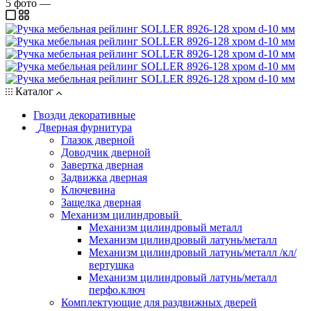
5
фото
—
Каталог
Гвозди декоративные
Дверная фурнитура
Глазок дверной
Доводчик дверной
Завертка дверная
Задвижка дверная
Ключевина
Защелка дверная
Механизм цилиндровый
Механизм цилиндровый металл
Механизм цилиндровый латунь/металл
Механизм цилиндровый латунь/металл /кл/
вертушка
Механизм цилиндровый латунь/металл
перфо.ключ
Комплектующие для раздвижных дверей