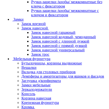
Ручки-защелки /кнобы/ межкомнатные без
ключа с фиксатором
Ручки-защелки /кнобы/ межкомнатные с
ключом и фиксатором
Замки
Замок врезной
Замок навесной
Замок навесной гаражный
Замок навесной кодовый, чемоданный
Замок навесной с длинной дужкой
Замок навесной с прямой дужкой
Замок навесной универсальный
Замок трос
Мебельная фурнитура
Бутылочницы, корзины выдвижные
Вешалки
Вкладка для столовых приборов
Демпферы и амортизаторы для ящиков и фасадов
Заглушка д/конфирмата
Замки мебельные
Зеркалодержатели
Консоль
Корзина навесная
Крепежная фурнитура
Кромка