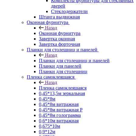
Комплекты фурнитуры для стеклянных
дверей
Стеклодержатели
Штанга выдвижная
Оконная фурнитура
Назад
Оконная фурнитура
Завертка оконная
Завертка форточная
Планки для столешниц и панелей
Назад
Планки для столешниц и панелей
Планки для панелей
Планки для столешниц
Пленка самоклеящаяся
Назад
Пленка самоклеящаяся
0,45*13,5м зеркальная
0,45*8м
0,45*8м витражная
0,45*8м витражная Р
0,45*8м голограмма
0,6*10м витражная
0,675*10м
0,9*12м