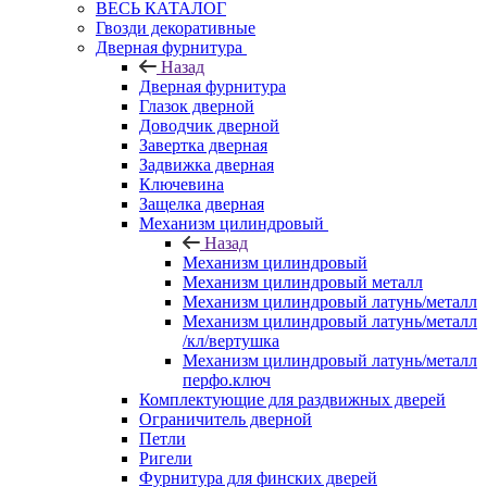
ВЕСЬ КАТАЛОГ
Гвозди декоративные
Дверная фурнитура
Назад
Дверная фурнитура
Глазок дверной
Доводчик дверной
Завертка дверная
Задвижка дверная
Ключевина
Защелка дверная
Механизм цилиндровый
Назад
Механизм цилиндровый
Механизм цилиндровый металл
Механизм цилиндровый латунь/металл
Механизм цилиндровый латунь/металл
/кл/вертушка
Механизм цилиндровый латунь/металл
перфо.ключ
Комплектующие для раздвижных дверей
Ограничитель дверной
Петли
Ригели
Фурнитура для финских дверей