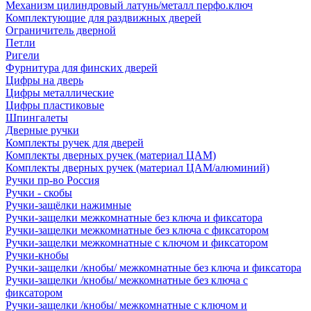
Механизм цилиндровый латунь/металл перфо.ключ
Комплектующие для раздвижных дверей
Ограничитель дверной
Петли
Ригели
Фурнитура для финских дверей
Цифры на дверь
Цифры металлические
Цифры пластиковые
Шпингалеты
Дверные ручки
Комплекты ручек для дверей
Комплекты дверных ручек (материал ЦАМ)
Комплекты дверных ручек (материал ЦАМ/алюминий)
Ручки пр-во Россия
Ручки - скобы
Ручки-защёлки нажимные
Ручки-защелки межкомнатные без ключа и фиксатора
Ручки-защелки межкомнатные без ключа с фиксатором
Ручки-защелки межкомнатные с ключом и фиксатором
Ручки-кнобы
Ручки-защелки /кнобы/ межкомнатные без ключа и фиксатора
Ручки-защелки /кнобы/ межкомнатные без ключа с
фиксатором
Ручки-защелки /кнобы/ межкомнатные с ключом и