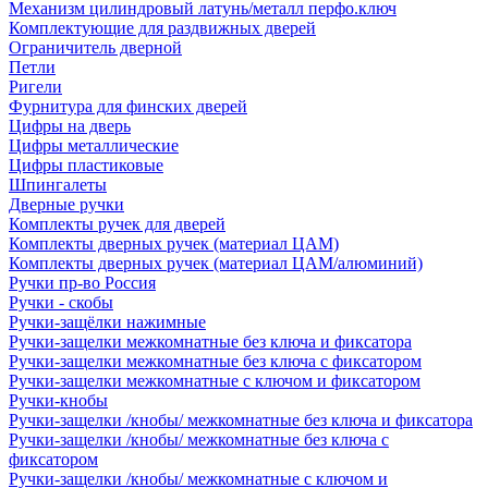
Механизм цилиндровый латунь/металл перфо.ключ
Комплектующие для раздвижных дверей
Ограничитель дверной
Петли
Ригели
Фурнитура для финских дверей
Цифры на дверь
Цифры металлические
Цифры пластиковые
Шпингалеты
Дверные ручки
Комплекты ручек для дверей
Комплекты дверных ручек (материал ЦАМ)
Комплекты дверных ручек (материал ЦАМ/алюминий)
Ручки пр-во Россия
Ручки - скобы
Ручки-защёлки нажимные
Ручки-защелки межкомнатные без ключа и фиксатора
Ручки-защелки межкомнатные без ключа с фиксатором
Ручки-защелки межкомнатные с ключом и фиксатором
Ручки-кнобы
Ручки-защелки /кнобы/ межкомнатные без ключа и фиксатора
Ручки-защелки /кнобы/ межкомнатные без ключа с
фиксатором
Ручки-защелки /кнобы/ межкомнатные с ключом и