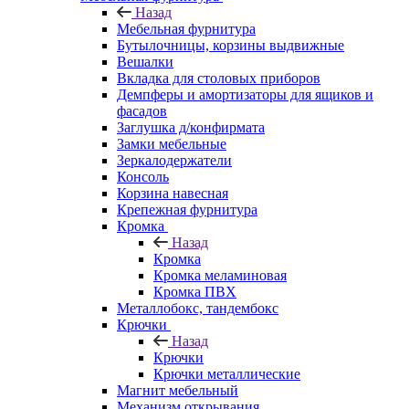
Назад
Мебельная фурнитура
Бутылочницы, корзины выдвижные
Вешалки
Вкладка для столовых приборов
Демпферы и амортизаторы для ящиков и
фасадов
Заглушка д/конфирмата
Замки мебельные
Зеркалодержатели
Консоль
Корзина навесная
Крепежная фурнитура
Кромка
Назад
Кромка
Кромка меламиновая
Кромка ПВХ
Металлобокс, тандембокс
Крючки
Назад
Крючки
Крючки металлические
Магнит мебельный
Механизм открывания