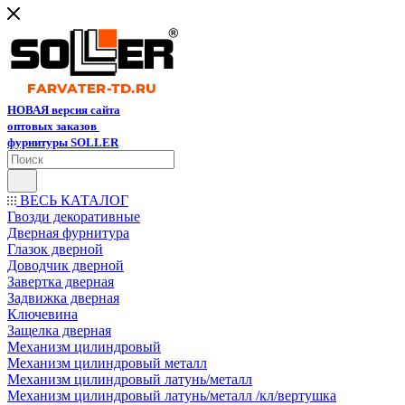
НОВАЯ версия сайта
оптовых заказов
фурнитуры SOLLER
ВЕСЬ КАТАЛОГ
Гвозди декоративные
Дверная фурнитура
Глазок дверной
Доводчик дверной
Завертка дверная
Задвижка дверная
Ключевина
Защелка дверная
Механизм цилиндровый
Механизм цилиндровый металл
Механизм цилиндровый латунь/металл
Механизм цилиндровый латунь/металл /кл/вертушка