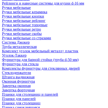
Рейлинги и навесные системы для кухни d-16 мм
Ручки мебельные
Ручки мебельные керамика
Ручки мебельные кнопки
Ручки мебельные рейлинг
Ручки мебельные торцевые
Ручки мебельные ретро
Ручки мебельные скобы
Ручки мебельные со стразами
Система Джокер
Труба металлическая
Комплект уголок мебельный металл+ пластик
Уголок-Таккер
Фурнитура для барной стойки (труба d-50 мм)
Фурнитура для стекла
Комплекты фурнитуры для стеклянных дверей
Стеклодержатели
Штанга выдвижная
Оконная фурнитура
Завертка оконная
Завертка форточная
Планки для столешниц и панелей
Планки для панелей
Планки для столешниц
Пленка самоклеящаяся