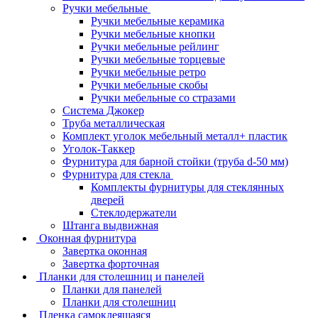
Ручки мебельные
Ручки мебельные керамика
Ручки мебельные кнопки
Ручки мебельные рейлинг
Ручки мебельные торцевые
Ручки мебельные ретро
Ручки мебельные скобы
Ручки мебельные со стразами
Система Джокер
Труба металлическая
Комплект уголок мебельный металл+ пластик
Уголок-Таккер
Фурнитура для барной стойки (труба d-50 мм)
Фурнитура для стекла
Комплекты фурнитуры для стеклянных
дверей
Стеклодержатели
Штанга выдвижная
Оконная фурнитура
Завертка оконная
Завертка форточная
Планки для столешниц и панелей
Планки для панелей
Планки для столешниц
Пленка самоклеящаяся