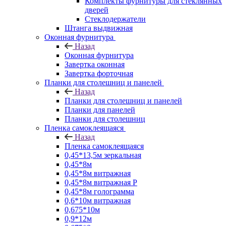
Комплекты фурнитуры для стеклянных
дверей
Стеклодержатели
Штанга выдвижная
Оконная фурнитура
Назад
Оконная фурнитура
Завертка оконная
Завертка форточная
Планки для столешниц и панелей
Назад
Планки для столешниц и панелей
Планки для панелей
Планки для столешниц
Пленка самоклеящаяся
Назад
Пленка самоклеящаяся
0,45*13,5м зеркальная
0,45*8м
0,45*8м витражная
0,45*8м витражная Р
0,45*8м голограмма
0,6*10м витражная
0,675*10м
0,9*12м