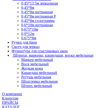
0,45*13,5м зеркальная
0,45*8м
0,45*8м витражная
0,45*8м витражная Р
0,45*8м голограмма
0,6*10м витражная
0,675*10м
0,9*12м
0.675*8м
Ручки для бани
Скотч для зеркал
Фурнитура для пластиковых окон
Штрихи, маркеры, карандаши, воски мебельные
Маркер мебельный
Воск мебельный
Жидкая кожа
Карандаш мебельный
Ретушь мебельная
Шпатлевка мебельная
Штрих мебельный
О компании
Клиентам
ПРАЙСЫ
КАТАЛОГ