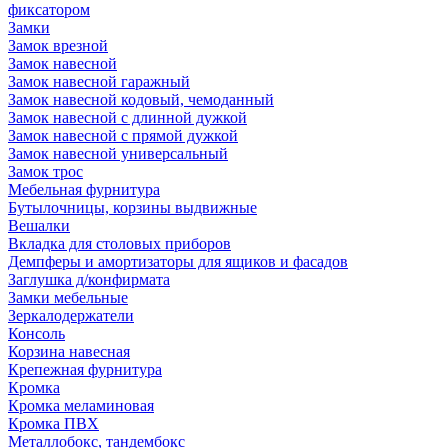
фиксатором
Замки
Замок врезной
Замок навесной
Замок навесной гаражный
Замок навесной кодовый, чемоданный
Замок навесной с длинной дужкой
Замок навесной с прямой дужкой
Замок навесной универсальный
Замок трос
Мебельная фурнитура
Бутылочницы, корзины выдвижные
Вешалки
Вкладка для столовых приборов
Демпферы и амортизаторы для ящиков и фасадов
Заглушка д/конфирмата
Замки мебельные
Зеркалодержатели
Консоль
Корзина навесная
Крепежная фурнитура
Кромка
Кромка меламиновая
Кромка ПВХ
Металлобокс, тандембокс