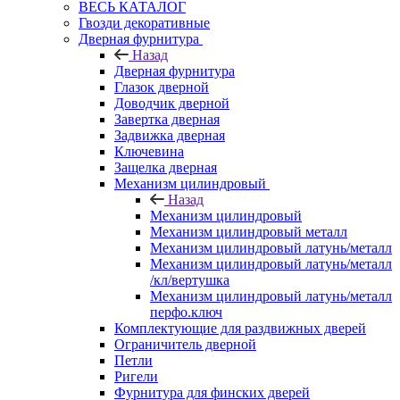
ВЕСЬ КАТАЛОГ
Гвозди декоративные
Дверная фурнитура
Назад
Дверная фурнитура
Глазок дверной
Доводчик дверной
Завертка дверная
Задвижка дверная
Ключевина
Защелка дверная
Механизм цилиндровый
Назад
Механизм цилиндровый
Механизм цилиндровый металл
Механизм цилиндровый латунь/металл
Механизм цилиндровый латунь/металл
/кл/вертушка
Механизм цилиндровый латунь/металл
перфо.ключ
Комплектующие для раздвижных дверей
Ограничитель дверной
Петли
Ригели
Фурнитура для финских дверей