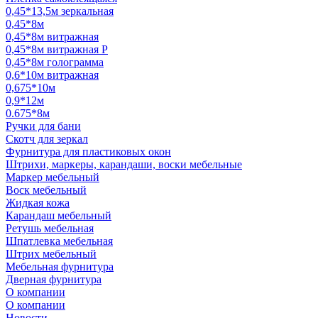
0,45*13,5м зеркальная
0,45*8м
0,45*8м витражная
0,45*8м витражная Р
0,45*8м голограмма
0,6*10м витражная
0,675*10м
0,9*12м
0.675*8м
Ручки для бани
Скотч для зеркал
Фурнитура для пластиковых окон
Штрихи, маркеры, карандаши, воски мебельные
Маркер мебельный
Воск мебельный
Жидкая кожа
Карандаш мебельный
Ретушь мебельная
Шпатлевка мебельная
Штрих мебельный
Мебельная фурнитура
Дверная фурнитура
О компании
О компании
Новости