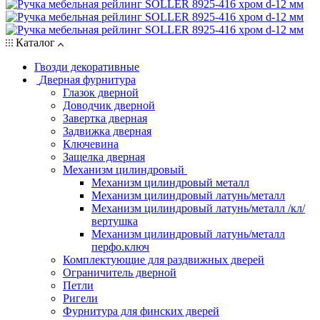
Каталог
Гвозди декоративные
Дверная фурнитура
Глазок дверной
Доводчик дверной
Завертка дверная
Задвижка дверная
Ключевина
Защелка дверная
Механизм цилиндровый
Механизм цилиндровый металл
Механизм цилиндровый латунь/металл
Механизм цилиндровый латунь/металл /кл/
вертушка
Механизм цилиндровый латунь/металл
перфо.ключ
Комплектующие для раздвижных дверей
Ограничитель дверной
Петли
Ригели
Фурнитура для финских дверей