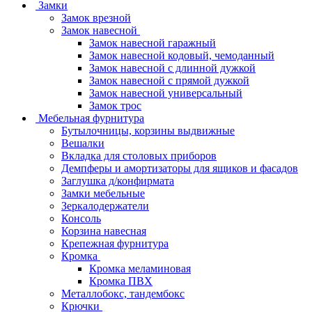
Замки
Замок врезной
Замок навесной
Замок навесной гаражный
Замок навесной кодовый, чемоданный
Замок навесной с длинной дужкой
Замок навесной с прямой дужкой
Замок навесной универсальный
Замок трос
Мебельная фурнитура
Бутылочницы, корзины выдвижные
Вешалки
Вкладка для столовых приборов
Демпферы и амортизаторы для ящиков и фасадов
Заглушка д/конфирмата
Замки мебельные
Зеркалодержатели
Консоль
Корзина навесная
Крепежная фурнитура
Кромка
Кромка меламиновая
Кромка ПВХ
Металлобокс, тандембокс
Крючки