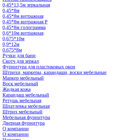
0,45*13,5м зеркальная
0,45*8м
0,45*8м витражная
0,45*8м витражная Р
0,45*8м голограмма
0,6*10м витражная
0,675*10м
0,9*12м
0.675*8м
Ручки для бани
Скотч для зеркал
Фурнитура для пластиковых окон
Штрихи, маркеры, карандаши, воски мебельные
Маркер мебельный
Воск мебельный
Жидкая кожа
Карандаш мебельный
Ретушь мебельная
Шпатлевка мебельная
Штрих мебельный
Мебельная фурнитура
Дверная фурнитура
О компании
О компании
Новости