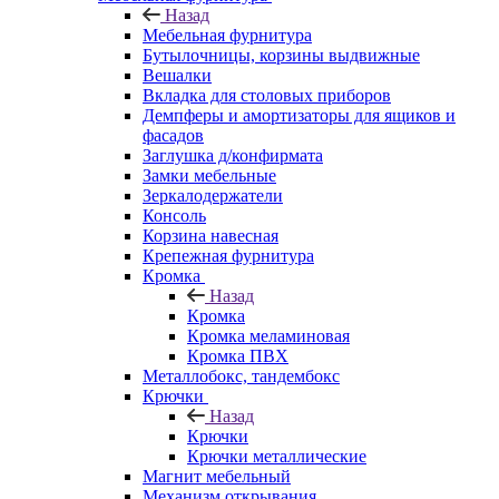
Назад
Мебельная фурнитура
Бутылочницы, корзины выдвижные
Вешалки
Вкладка для столовых приборов
Демпферы и амортизаторы для ящиков и
фасадов
Заглушка д/конфирмата
Замки мебельные
Зеркалодержатели
Консоль
Корзина навесная
Крепежная фурнитура
Кромка
Назад
Кромка
Кромка меламиновая
Кромка ПВХ
Металлобокс, тандембокс
Крючки
Назад
Крючки
Крючки металлические
Магнит мебельный
Механизм открывания