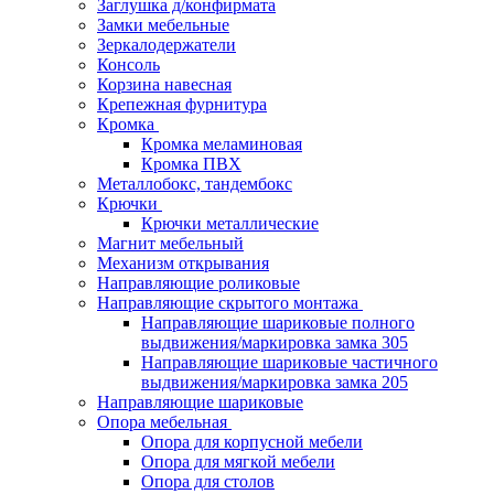
Заглушка д/конфирмата
Замки мебельные
Зеркалодержатели
Консоль
Корзина навесная
Крепежная фурнитура
Кромка
Кромка меламиновая
Кромка ПВХ
Металлобокс, тандембокс
Крючки
Крючки металлические
Магнит мебельный
Механизм открывания
Направляющие роликовые
Направляющие скрытого монтажа
Направляющие шариковые полного
выдвижения/маркировка замка 305
Направляющие шариковые частичного
выдвижения/маркировка замка 205
Направляющие шариковые
Опора мебельная
Опора для корпусной мебели
Опора для мягкой мебели
Опора для столов