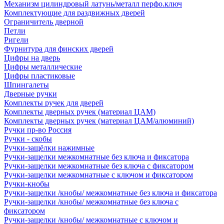
Механизм цилиндровый латунь/металл перфо.ключ
Комплектующие для раздвижных дверей
Ограничитель дверной
Петли
Ригели
Фурнитура для финских дверей
Цифры на дверь
Цифры металлические
Цифры пластиковые
Шпингалеты
Дверные ручки
Комплекты ручек для дверей
Комплекты дверных ручек (материал ЦАМ)
Комплекты дверных ручек (материал ЦАМ/алюминий)
Ручки пр-во Россия
Ручки - скобы
Ручки-защёлки нажимные
Ручки-защелки межкомнатные без ключа и фиксатора
Ручки-защелки межкомнатные без ключа с фиксатором
Ручки-защелки межкомнатные с ключом и фиксатором
Ручки-кнобы
Ручки-защелки /кнобы/ межкомнатные без ключа и фиксатора
Ручки-защелки /кнобы/ межкомнатные без ключа с
фиксатором
Ручки-защелки /кнобы/ межкомнатные с ключом и