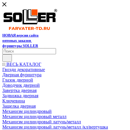
НОВАЯ версия сайта
оптовых заказов
фурнитуры SOLLER
ВЕСЬ КАТАЛОГ
Гвозди декоративные
Дверная фурнитура
Глазок дверной
Доводчик дверной
Завертка дверная
Задвижка дверная
Ключевина
Защелка дверная
Механизм цилиндровый
Механизм цилиндровый металл
Механизм цилиндровый латунь/металл
Механизм цилиндровый латунь/металл /кл/вертушка