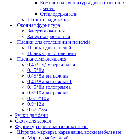
Комплекты фурнитуры для стеклянных
дверей
Стеклодержатели
Штанга выдвижная
Оконная фурнитура
Завертка оконная
Завертка форточная
Планки для столешниц и панелей
Планки для панелей
Планки для столешниц
Пленка самоклеящаяся
0,45*13,5м зеркальная
0,45*8м
0,45*8м витражная
0,45*8м витражная Р
0,45*8м голограмма
0,6*10м витражная
0,675*10м
0,9*12м
0.675*8м
Ручки для бани
Скотч для зеркал
Фурнитура для пластиковых окон
Штрихи, маркеры, карандаши, воски мебельные
Маркер мебельный