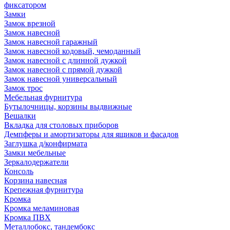
фиксатором
Замки
Замок врезной
Замок навесной
Замок навесной гаражный
Замок навесной кодовый, чемоданный
Замок навесной с длинной дужкой
Замок навесной с прямой дужкой
Замок навесной универсальный
Замок трос
Мебельная фурнитура
Бутылочницы, корзины выдвижные
Вешалки
Вкладка для столовых приборов
Демпферы и амортизаторы для ящиков и фасадов
Заглушка д/конфирмата
Замки мебельные
Зеркалодержатели
Консоль
Корзина навесная
Крепежная фурнитура
Кромка
Кромка меламиновая
Кромка ПВХ
Металлобокс, тандембокс