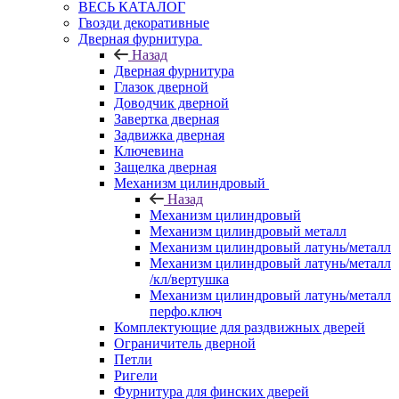
ВЕСЬ КАТАЛОГ
Гвозди декоративные
Дверная фурнитура
Назад
Дверная фурнитура
Глазок дверной
Доводчик дверной
Завертка дверная
Задвижка дверная
Ключевина
Защелка дверная
Механизм цилиндровый
Назад
Механизм цилиндровый
Механизм цилиндровый металл
Механизм цилиндровый латунь/металл
Механизм цилиндровый латунь/металл
/кл/вертушка
Механизм цилиндровый латунь/металл
перфо.ключ
Комплектующие для раздвижных дверей
Ограничитель дверной
Петли
Ригели
Фурнитура для финских дверей