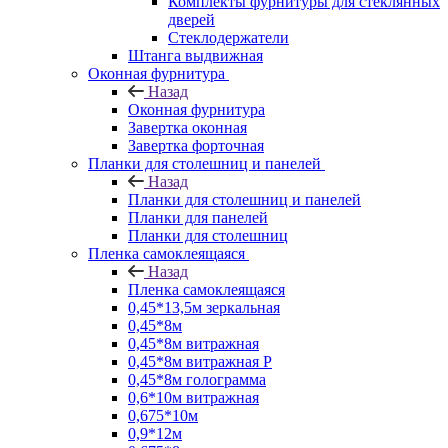
Комплекты фурнитуры для стеклянных
дверей
Стеклодержатели
Штанга выдвижная
Оконная фурнитура
Назад
Оконная фурнитура
Завертка оконная
Завертка форточная
Планки для столешниц и панелей
Назад
Планки для столешниц и панелей
Планки для панелей
Планки для столешниц
Пленка самоклеящаяся
Назад
Пленка самоклеящаяся
0,45*13,5м зеркальная
0,45*8м
0,45*8м витражная
0,45*8м витражная Р
0,45*8м голограмма
0,6*10м витражная
0,675*10м
0,9*12м