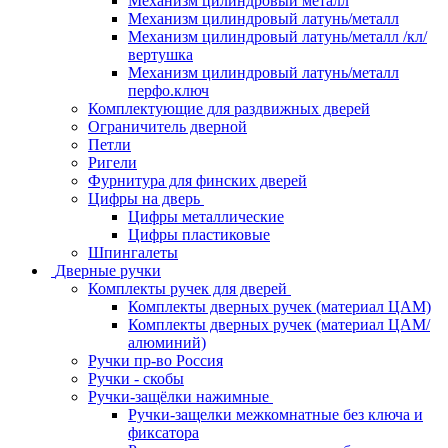
Механизм цилиндровый металл
Механизм цилиндровый латунь/металл
Механизм цилиндровый латунь/металл /кл/
вертушка
Механизм цилиндровый латунь/металл
перфо.ключ
Комплектующие для раздвижных дверей
Ограничитель дверной
Петли
Ригели
Фурнитура для финских дверей
Цифры на дверь
Цифры металлические
Цифры пластиковые
Шпингалеты
Дверные ручки
Комплекты ручек для дверей
Комплекты дверных ручек (материал ЦАМ)
Комплекты дверных ручек (материал ЦАМ/
алюминий)
Ручки пр-во Россия
Ручки - скобы
Ручки-защёлки нажимные
Ручки-защелки межкомнатные без ключа и
фиксатора