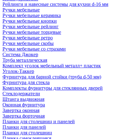
Рейлинги и навесные системы для кухни d-16 мм
Ручки мебельные
Ручки мебельные керамика
Ручки мебельные кнопки
Ручки мебельные рейлинг
Ручки мебельные торцевые
Ручки мебельные ретро
Ручки мебельные скобы
Ручки мебельные со стразами
Система Джокер
Труба металлическая
Комплект уголок мебельный металл+ пластик
Уголок-Таккер
Фурнитура для барной стойки (труба d-50 мм)
Фурнитура для стекла
Комплекты фурнитуры для стеклянных дверей
Стеклодержатели
Штанга выдвижная
Оконная фурнитура
Завертка оконная
Завертка форточная
Планки для столешниц и панелей
Планки для панелей
Планки для столешниц
Пленка самоклеящаяся