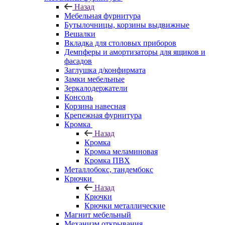
Назад
Мебельная фурнитура
Бутылочницы, корзины выдвижные
Вешалки
Вкладка для столовых приборов
Демпферы и амортизаторы для ящиков и
фасадов
Заглушка д/конфирмата
Замки мебельные
Зеркалодержатели
Консоль
Корзина навесная
Крепежная фурнитура
Кромка
Назад
Кромка
Кромка меламиновая
Кромка ПВХ
Металлобокс, тандембокс
Крючки
Назад
Крючки
Крючки металлические
Магнит мебельный
Механизм открывания