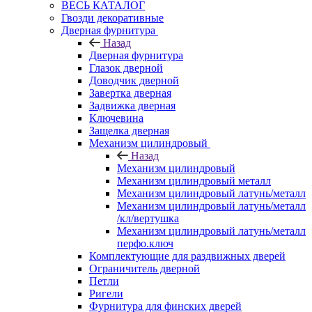
ВЕСЬ КАТАЛОГ
Гвозди декоративные
Дверная фурнитура
Назад
Дверная фурнитура
Глазок дверной
Доводчик дверной
Завертка дверная
Задвижка дверная
Ключевина
Защелка дверная
Механизм цилиндровый
Назад
Механизм цилиндровый
Механизм цилиндровый металл
Механизм цилиндровый латунь/металл
Механизм цилиндровый латунь/металл
/кл/вертушка
Механизм цилиндровый латунь/металл
перфо.ключ
Комплектующие для раздвижных дверей
Ограничитель дверной
Петли
Ригели
Фурнитура для финских дверей