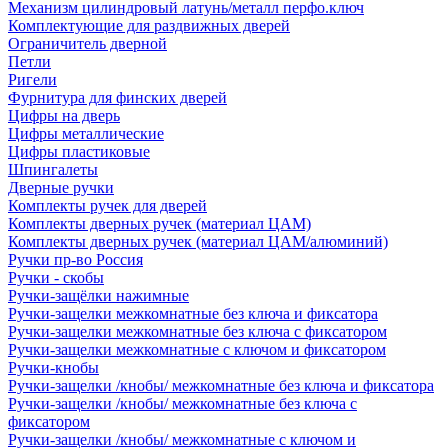
Механизм цилиндровый латунь/металл перфо.ключ
Комплектующие для раздвижных дверей
Ограничитель дверной
Петли
Ригели
Фурнитура для финских дверей
Цифры на дверь
Цифры металлические
Цифры пластиковые
Шпингалеты
Дверные ручки
Комплекты ручек для дверей
Комплекты дверных ручек (материал ЦАМ)
Комплекты дверных ручек (материал ЦАМ/алюминий)
Ручки пр-во Россия
Ручки - скобы
Ручки-защёлки нажимные
Ручки-защелки межкомнатные без ключа и фиксатора
Ручки-защелки межкомнатные без ключа с фиксатором
Ручки-защелки межкомнатные с ключом и фиксатором
Ручки-кнобы
Ручки-защелки /кнобы/ межкомнатные без ключа и фиксатора
Ручки-защелки /кнобы/ межкомнатные без ключа с
фиксатором
Ручки-защелки /кнобы/ межкомнатные с ключом и