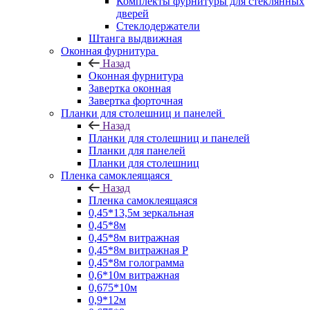
Комплекты фурнитуры для стеклянных
дверей
Стеклодержатели
Штанга выдвижная
Оконная фурнитура
Назад
Оконная фурнитура
Завертка оконная
Завертка форточная
Планки для столешниц и панелей
Назад
Планки для столешниц и панелей
Планки для панелей
Планки для столешниц
Пленка самоклеящаяся
Назад
Пленка самоклеящаяся
0,45*13,5м зеркальная
0,45*8м
0,45*8м витражная
0,45*8м витражная Р
0,45*8м голограмма
0,6*10м витражная
0,675*10м
0,9*12м