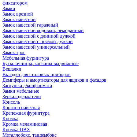
фиксатором
Замки
Замок врезной
Замок навесной
Замок навесной гаражный
Замок навесной кодовый, чемоданный
Замок навесной с длинной дужкой
Замок навесной с прямой дужкой
Замок навесной универсальный
Замок трос
Мебельная фурнитура
Бутылочницы, корзины выдвижные
Вешалки
Вкладка для столовых приборов
Демпферы и амортизаторы для ящиков и фасадов
Заглушка д/конфирмата
Замки мебельные
Зеркалодержатели
Консоль
Корзина навесная
Крепежная фурнитура
Кромка
Кромка меламиновая
Кромка ПВХ
Металлобокс, тандембокс