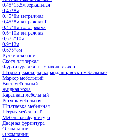
0,45*13,5м зеркальная
0,45*8м
0,45*8м витражная
0,45*8м витражная Р
0,45*8м голограмма
0,6*10м витражная
0,675*10м
0,9*12м
0.675*8м
Ручки для бани
Скотч для зеркал
Фурнитура для пластиковых окон
Штрихи, маркеры, карандаши, воски мебельные
Маркер мебельный
Воск мебельный
Жидкая кожа
Карандаш мебельный
Ретушь мебельная
Шпатлевка мебельная
Штрих мебельный
Мебельная фурнитура
Дверная фурнитура
О компании
О компании
Новости