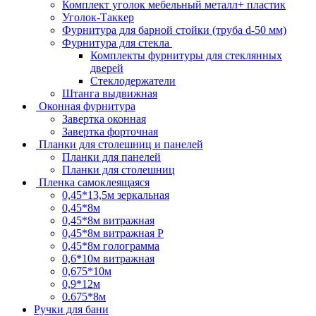
Комплект уголок мебельный металл+ пластик
Уголок-Таккер
Фурнитура для барной стойки (труба d-50 мм)
Фурнитура для стекла
Комплекты фурнитуры для стеклянных
дверей
Стеклодержатели
Штанга выдвижная
Оконная фурнитура
Завертка оконная
Завертка форточная
Планки для столешниц и панелей
Планки для панелей
Планки для столешниц
Пленка самоклеящаяся
0,45*13,5м зеркальная
0,45*8м
0,45*8м витражная
0,45*8м витражная Р
0,45*8м голограмма
0,6*10м витражная
0,675*10м
0,9*12м
0.675*8м
Ручки для бани