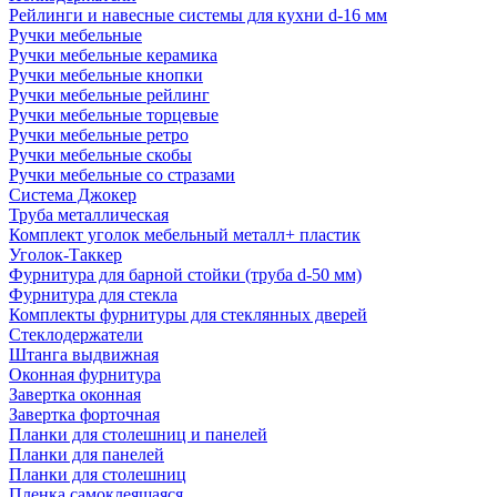
Рейлинги и навесные системы для кухни d-16 мм
Ручки мебельные
Ручки мебельные керамика
Ручки мебельные кнопки
Ручки мебельные рейлинг
Ручки мебельные торцевые
Ручки мебельные ретро
Ручки мебельные скобы
Ручки мебельные со стразами
Система Джокер
Труба металлическая
Комплект уголок мебельный металл+ пластик
Уголок-Таккер
Фурнитура для барной стойки (труба d-50 мм)
Фурнитура для стекла
Комплекты фурнитуры для стеклянных дверей
Стеклодержатели
Штанга выдвижная
Оконная фурнитура
Завертка оконная
Завертка форточная
Планки для столешниц и панелей
Планки для панелей
Планки для столешниц
Пленка самоклеящаяся