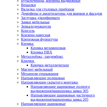
Бутылочницы, корзины выдвижные
Вешалки
Вкладка для столовых приборов
Демпферы и амортизаторы для ящиков и фасадов
Заглушка д/конфирмата
Замки мебельные
Зеркалодержатели
Консоль
Корзина навесная
Крепежная фурнитура
Кромка
Кромка меламиновая
Кромка ПВХ
Металлобокс, тандембокс
Крючки
Крючки металлические
Магнит мебельный
Механизм открывания
Направляющие роликовые
Направляющие скрытого монтажа
Направляющие шариковые полного
выдвижения/маркировка замка 305
Направляющие шариковые частичного
выдвижения/маркировка замка 205
Направляющие шариковые