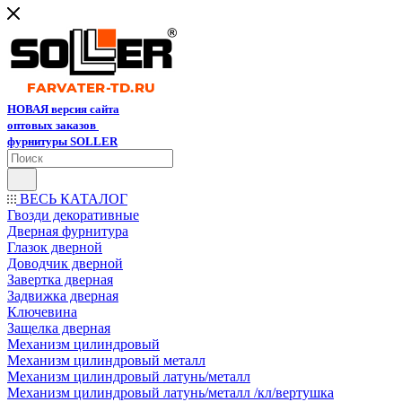
НОВАЯ версия сайта
оптовых заказов
фурнитуры SOLLER
ВЕСЬ КАТАЛОГ
Гвозди декоративные
Дверная фурнитура
Глазок дверной
Доводчик дверной
Завертка дверная
Задвижка дверная
Ключевина
Защелка дверная
Механизм цилиндровый
Механизм цилиндровый металл
Механизм цилиндровый латунь/металл
Механизм цилиндровый латунь/металл /кл/вертушка