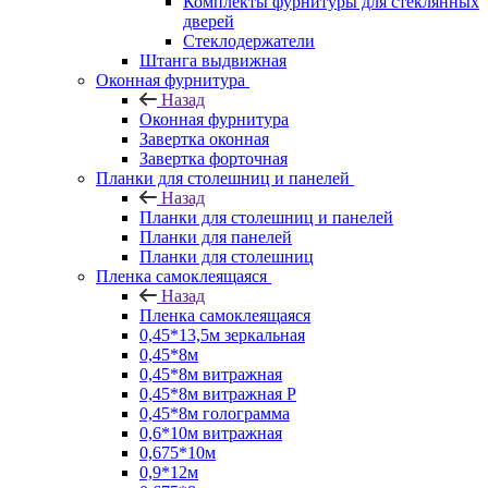
Комплекты фурнитуры для стеклянных
дверей
Стеклодержатели
Штанга выдвижная
Оконная фурнитура
Назад
Оконная фурнитура
Завертка оконная
Завертка форточная
Планки для столешниц и панелей
Назад
Планки для столешниц и панелей
Планки для панелей
Планки для столешниц
Пленка самоклеящаяся
Назад
Пленка самоклеящаяся
0,45*13,5м зеркальная
0,45*8м
0,45*8м витражная
0,45*8м витражная Р
0,45*8м голограмма
0,6*10м витражная
0,675*10м
0,9*12м