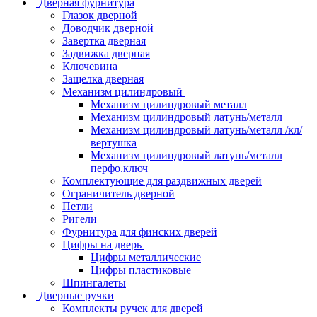
Дверная фурнитура
Глазок дверной
Доводчик дверной
Завертка дверная
Задвижка дверная
Ключевина
Защелка дверная
Механизм цилиндровый
Механизм цилиндровый металл
Механизм цилиндровый латунь/металл
Механизм цилиндровый латунь/металл /кл/
вертушка
Механизм цилиндровый латунь/металл
перфо.ключ
Комплектующие для раздвижных дверей
Ограничитель дверной
Петли
Ригели
Фурнитура для финских дверей
Цифры на дверь
Цифры металлические
Цифры пластиковые
Шпингалеты
Дверные ручки
Комплекты ручек для дверей