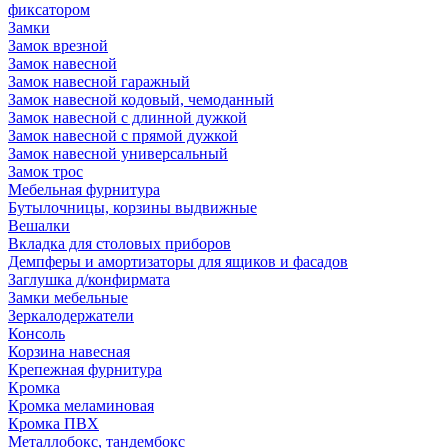
фиксатором
Замки
Замок врезной
Замок навесной
Замок навесной гаражный
Замок навесной кодовый, чемоданный
Замок навесной с длинной дужкой
Замок навесной с прямой дужкой
Замок навесной универсальный
Замок трос
Мебельная фурнитура
Бутылочницы, корзины выдвижные
Вешалки
Вкладка для столовых приборов
Демпферы и амортизаторы для ящиков и фасадов
Заглушка д/конфирмата
Замки мебельные
Зеркалодержатели
Консоль
Корзина навесная
Крепежная фурнитура
Кромка
Кромка меламиновая
Кромка ПВХ
Металлобокс, тандембокс