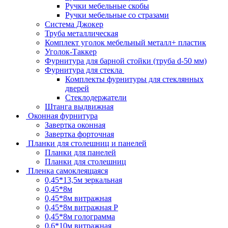
Ручки мебельные скобы
Ручки мебельные со стразами
Система Джокер
Труба металлическая
Комплект уголок мебельный металл+ пластик
Уголок-Таккер
Фурнитура для барной стойки (труба d-50 мм)
Фурнитура для стекла
Комплекты фурнитуры для стеклянных
дверей
Стеклодержатели
Штанга выдвижная
Оконная фурнитура
Завертка оконная
Завертка форточная
Планки для столешниц и панелей
Планки для панелей
Планки для столешниц
Пленка самоклеящаяся
0,45*13,5м зеркальная
0,45*8м
0,45*8м витражная
0,45*8м витражная Р
0,45*8м голограмма
0,6*10м витражная