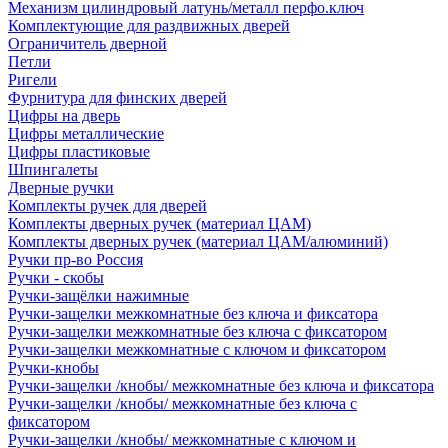
Механизм цилиндровый латунь/металл перфо.ключ
Комплектующие для раздвижных дверей
Ограничитель дверной
Петли
Ригели
Фурнитура для финских дверей
Цифры на дверь
Цифры металлические
Цифры пластиковые
Шпингалеты
Дверные ручки
Комплекты ручек для дверей
Комплекты дверных ручек (материал ЦАМ)
Комплекты дверных ручек (материал ЦАМ/алюминий)
Ручки пр-во Россия
Ручки - скобы
Ручки-защёлки нажимные
Ручки-защелки межкомнатные без ключа и фиксатора
Ручки-защелки межкомнатные без ключа с фиксатором
Ручки-защелки межкомнатные с ключом и фиксатором
Ручки-кнобы
Ручки-защелки /кнобы/ межкомнатные без ключа и фиксатора
Ручки-защелки /кнобы/ межкомнатные без ключа с
фиксатором
Ручки-защелки /кнобы/ межкомнатные с ключом и