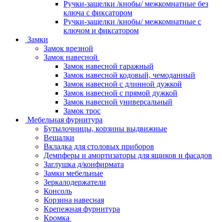
Ручки-защелки /кнобы/ межкомнатные без
ключа с фиксатором
Ручки-защелки /кнобы/ межкомнатные с
ключом и фиксатором
Замки
Замок врезной
Замок навесной
Замок навесной гаражный
Замок навесной кодовый, чемоданный
Замок навесной с длинной дужкой
Замок навесной с прямой дужкой
Замок навесной универсальный
Замок трос
Мебельная фурнитура
Бутылочницы, корзины выдвижные
Вешалки
Вкладка для столовых приборов
Демпферы и амортизаторы для ящиков и фасадов
Заглушка д/конфирмата
Замки мебельные
Зеркалодержатели
Консоль
Корзина навесная
Крепежная фурнитура
Кромка