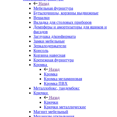
Назад
Мебельная фурнитура
Бутылочницы, корзины выдвижные
Вешалки
Вкладка для столовых приборов
Демпферы и амортизаторы для ящиков и
фасадов
Заглушка д/конфирмата
Замки мебельные
Зеркалодержатели
Консоль
Корзина навесная
Крепежная фурнитура
Кромка
Назад
Кромка
Кромка меламиновая
Кромка ПВХ
Металлобокс, тандембокс
Крючки
Назад
Крючки
Крючки металлические
Магнит мебельный
Механизм открывания