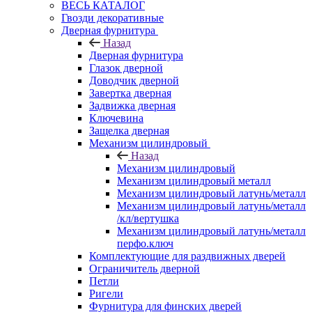
ВЕСЬ КАТАЛОГ
Гвозди декоративные
Дверная фурнитура
Назад
Дверная фурнитура
Глазок дверной
Доводчик дверной
Завертка дверная
Задвижка дверная
Ключевина
Защелка дверная
Механизм цилиндровый
Назад
Механизм цилиндровый
Механизм цилиндровый металл
Механизм цилиндровый латунь/металл
Механизм цилиндровый латунь/металл
/кл/вертушка
Механизм цилиндровый латунь/металл
перфо.ключ
Комплектующие для раздвижных дверей
Ограничитель дверной
Петли
Ригели
Фурнитура для финских дверей