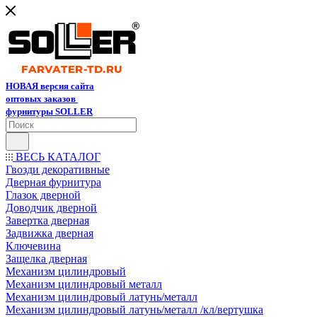
НОВАЯ версия сайта
оптовых заказов
фурнитуры SOLLER
ВЕСЬ КАТАЛОГ
Гвозди декоративные
Дверная фурнитура
Глазок дверной
Доводчик дверной
Завертка дверная
Задвижка дверная
Ключевина
Защелка дверная
Механизм цилиндровый
Механизм цилиндровый металл
Механизм цилиндровый латунь/металл
Механизм цилиндровый латунь/металл /кл/вертушка