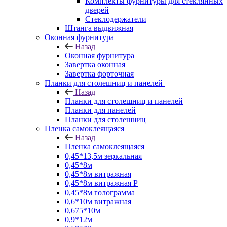
Комплекты фурнитуры для стеклянных
дверей
Стеклодержатели
Штанга выдвижная
Оконная фурнитура
Назад
Оконная фурнитура
Завертка оконная
Завертка форточная
Планки для столешниц и панелей
Назад
Планки для столешниц и панелей
Планки для панелей
Планки для столешниц
Пленка самоклеящаяся
Назад
Пленка самоклеящаяся
0,45*13,5м зеркальная
0,45*8м
0,45*8м витражная
0,45*8м витражная Р
0,45*8м голограмма
0,6*10м витражная
0,675*10м
0,9*12м