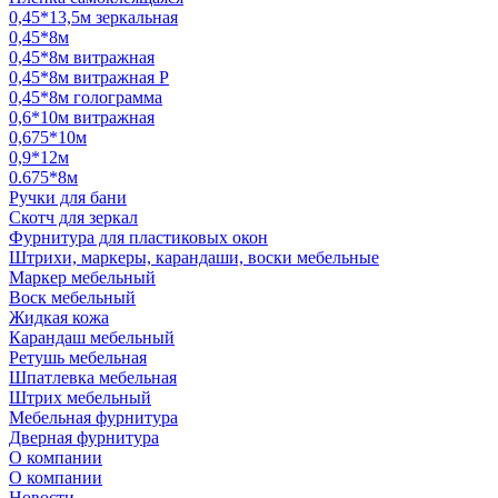
0,45*13,5м зеркальная
0,45*8м
0,45*8м витражная
0,45*8м витражная Р
0,45*8м голограмма
0,6*10м витражная
0,675*10м
0,9*12м
0.675*8м
Ручки для бани
Скотч для зеркал
Фурнитура для пластиковых окон
Штрихи, маркеры, карандаши, воски мебельные
Маркер мебельный
Воск мебельный
Жидкая кожа
Карандаш мебельный
Ретушь мебельная
Шпатлевка мебельная
Штрих мебельный
Мебельная фурнитура
Дверная фурнитура
О компании
О компании
Новости