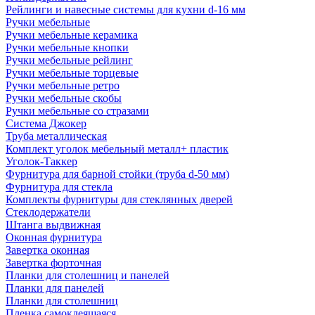
Рейлинги и навесные системы для кухни d-16 мм
Ручки мебельные
Ручки мебельные керамика
Ручки мебельные кнопки
Ручки мебельные рейлинг
Ручки мебельные торцевые
Ручки мебельные ретро
Ручки мебельные скобы
Ручки мебельные со стразами
Система Джокер
Труба металлическая
Комплект уголок мебельный металл+ пластик
Уголок-Таккер
Фурнитура для барной стойки (труба d-50 мм)
Фурнитура для стекла
Комплекты фурнитуры для стеклянных дверей
Стеклодержатели
Штанга выдвижная
Оконная фурнитура
Завертка оконная
Завертка форточная
Планки для столешниц и панелей
Планки для панелей
Планки для столешниц
Пленка самоклеящаяся