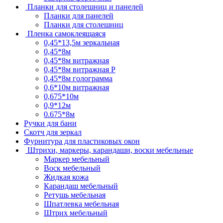
Планки для столешниц и панелей
Планки для панелей
Планки для столешниц
Пленка самоклеящаяся
0,45*13,5м зеркальная
0,45*8м
0,45*8м витражная
0,45*8м витражная Р
0,45*8м голограмма
0,6*10м витражная
0,675*10м
0,9*12м
0.675*8м
Ручки для бани
Скотч для зеркал
Фурнитура для пластиковых окон
Штрихи, маркеры, карандаши, воски мебельные
Маркер мебельный
Воск мебельный
Жидкая кожа
Карандаш мебельный
Ретушь мебельная
Шпатлевка мебельная
Штрих мебельный