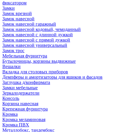
фиксатором
Замки
Замок врезной
Замок навесной
Замок навесной гаражный
Замок навесной кодовый, чемоданный
Замок навесной с длинной дужкой
Замок навесной с прямой дужкой
Замок навесной универсальный
Замок трос
Мебельная фурнитура
Бутылочницы, корзины выдвижные
Вешалки
Вкладка для столовых приборов
Демпферы и амортизаторы для ящиков и фасадов
Заглушка д/конфирмата
Замки мебельные
Зеркалодержатели
Консоль
Корзина навесная
Крепежная фурнитура
Кромка
Кромка меламиновая
Кромка ПВХ
Металлобокс, тандембокс