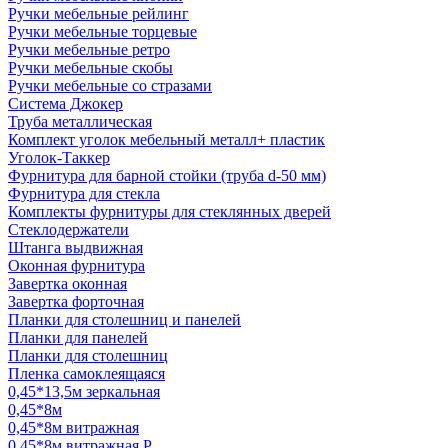
Ручки мебельные рейлинг
Ручки мебельные торцевые
Ручки мебельные ретро
Ручки мебельные скобы
Ручки мебельные со стразами
Система Джокер
Труба металлическая
Комплект уголок мебельный металл+ пластик
Уголок-Таккер
Фурнитура для барной стойки (труба d-50 мм)
Фурнитура для стекла
Комплекты фурнитуры для стеклянных дверей
Стеклодержатели
Штанга выдвижная
Оконная фурнитура
Завертка оконная
Завертка форточная
Планки для столешниц и панелей
Планки для панелей
Планки для столешниц
Пленка самоклеящаяся
0,45*13,5м зеркальная
0,45*8м
0,45*8м витражная
0,45*8м витражная Р