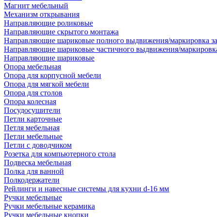
Магнит мебельный
Механизм открывания
Направляющие роликовые
Направляющие скрытого монтажа
Направляющие шариковые полного выдвижения/маркировка за
Направляющие шариковые частичного выдвижения/маркировка
Направляющие шариковые
Опора мебельная
Опора для корпусной мебели
Опора для мягкой мебели
Опора для столов
Опора колесная
Посудосушители
Петли карточные
Петля мебельная
Петли мебельные
Петли с доводчиком
Розетка для компьютерного стола
Подвеска мебельная
Полка для ванной
Полкодержатели
Рейлинги и навесные системы для кухни d-16 мм
Ручки мебельные
Ручки мебельные керамика
Ручки мебельные кнопки