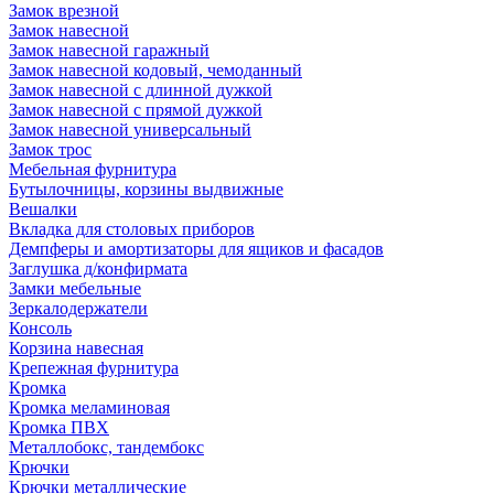
Замок врезной
Замок навесной
Замок навесной гаражный
Замок навесной кодовый, чемоданный
Замок навесной с длинной дужкой
Замок навесной с прямой дужкой
Замок навесной универсальный
Замок трос
Мебельная фурнитура
Бутылочницы, корзины выдвижные
Вешалки
Вкладка для столовых приборов
Демпферы и амортизаторы для ящиков и фасадов
Заглушка д/конфирмата
Замки мебельные
Зеркалодержатели
Консоль
Корзина навесная
Крепежная фурнитура
Кромка
Кромка меламиновая
Кромка ПВХ
Металлобокс, тандембокс
Крючки
Крючки металлические