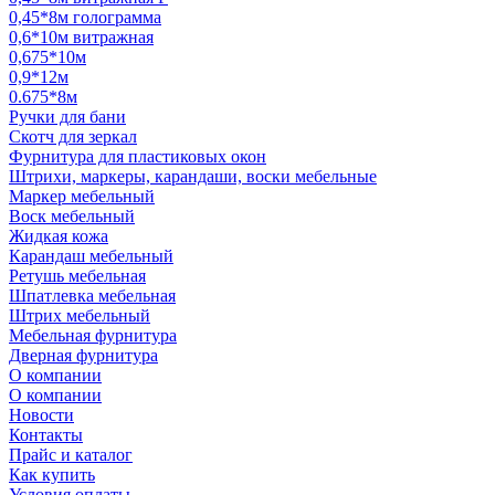
0,45*8м голограмма
0,6*10м витражная
0,675*10м
0,9*12м
0.675*8м
Ручки для бани
Скотч для зеркал
Фурнитура для пластиковых окон
Штрихи, маркеры, карандаши, воски мебельные
Маркер мебельный
Воск мебельный
Жидкая кожа
Карандаш мебельный
Ретушь мебельная
Шпатлевка мебельная
Штрих мебельный
Мебельная фурнитура
Дверная фурнитура
О компании
О компании
Новости
Контакты
Прайс и каталог
Как купить
Условия оплаты