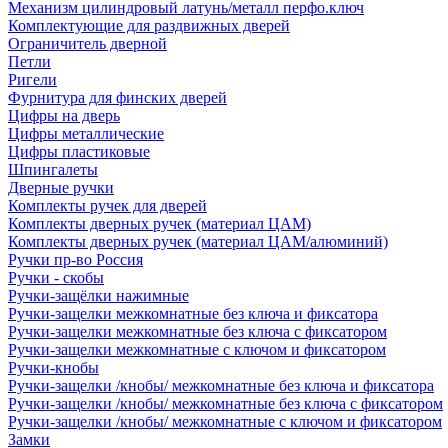
Механизм цилиндровый латунь/металл перфо.ключ
Комплектующие для раздвижных дверей
Ограничитель дверной
Петли
Ригели
Фурнитура для финских дверей
Цифры на дверь
Цифры металлические
Цифры пластиковые
Шпингалеты
Дверные ручки
Комплекты ручек для дверей
Комплекты дверных ручек (материал ЦАМ)
Комплекты дверных ручек (материал ЦАМ/алюминий)
Ручки пр-во Россия
Ручки - скобы
Ручки-защёлки нажимные
Ручки-защелки межкомнатные без ключа и фиксатора
Ручки-защелки межкомнатные без ключа с фиксатором
Ручки-защелки межкомнатные с ключом и фиксатором
Ручки-кнобы
Ручки-защелки /кнобы/ межкомнатные без ключа и фиксатора
Ручки-защелки /кнобы/ межкомнатные без ключа с фиксатором
Ручки-защелки /кнобы/ межкомнатные с ключом и фиксатором
Замки