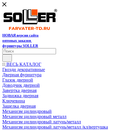
НОВАЯ версия сайта
оптовых заказов
фурнитуры SOLLER
ВЕСЬ КАТАЛОГ
Гвозди декоративные
Дверная фурнитура
Глазок дверной
Доводчик дверной
Завертка дверная
Задвижка дверная
Ключевина
Защелка дверная
Механизм цилиндровый
Механизм цилиндровый металл
Механизм цилиндровый латунь/металл
Механизм цилиндровый латунь/металл /кл/вертушка