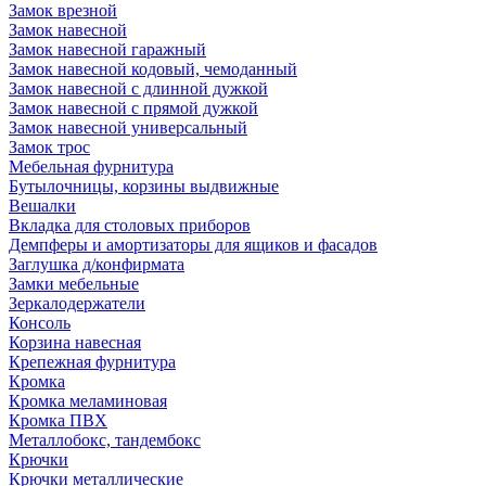
Замок врезной
Замок навесной
Замок навесной гаражный
Замок навесной кодовый, чемоданный
Замок навесной с длинной дужкой
Замок навесной с прямой дужкой
Замок навесной универсальный
Замок трос
Мебельная фурнитура
Бутылочницы, корзины выдвижные
Вешалки
Вкладка для столовых приборов
Демпферы и амортизаторы для ящиков и фасадов
Заглушка д/конфирмата
Замки мебельные
Зеркалодержатели
Консоль
Корзина навесная
Крепежная фурнитура
Кромка
Кромка меламиновая
Кромка ПВХ
Металлобокс, тандембокс
Крючки
Крючки металлические