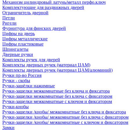
Механизм цилиндровый латунь/металл перфо.ключ
Комплектующие для раздвижных дверей
Ограничитель дверной
Петли
Ригели
Фурнитура для финских дверей
Цифры на дверь
Цифры металлические
Цифры пластиковые
Шпингалеты
Дверные ручки
Комплекты ручек для дверей
Комплекты дверных ручек (материал ЦАМ)
Комплекты дверных ручек (материал ЦАМ/алюминий)
Ручки пр-во Россия
Ручки - скобы
Ручки-защёлки нажимные
Ручки-защелки межкомнатные без ключа и фиксатора
Ручки-защелки межкомнатные без ключа с фиксатором
Ручки-защелки межкомнатные с ключом и фиксатором
Ручки-кнобы
Ручки-защелки /кнобы/ межкомнатные без ключа и фиксатора
Ручки-защелки /кнобы/ межкомнатные без ключа с фиксатором
Ручки-защелки /кнобы/ межкомнатные с ключом и фиксатором
Замки