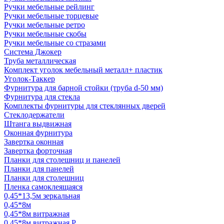
Ручки мебельные рейлинг
Ручки мебельные торцевые
Ручки мебельные ретро
Ручки мебельные скобы
Ручки мебельные со стразами
Система Джокер
Труба металлическая
Комплект уголок мебельный металл+ пластик
Уголок-Таккер
Фурнитура для барной стойки (труба d-50 мм)
Фурнитура для стекла
Комплекты фурнитуры для стеклянных дверей
Стеклодержатели
Штанга выдвижная
Оконная фурнитура
Завертка оконная
Завертка форточная
Планки для столешниц и панелей
Планки для панелей
Планки для столешниц
Пленка самоклеящаяся
0,45*13,5м зеркальная
0,45*8м
0,45*8м витражная
0,45*8м витражная Р