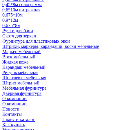
0,45*8м голограмма
0,6*10м витражная
0,675*10м
0,9*12м
0.675*8м
Ручки для бани
Скотч для зеркал
Фурнитура для пластиковых окон
Штрихи, маркеры, карандаши, воски мебельные
Маркер мебельный
Воск мебельный
Жидкая кожа
Карандаш мебельный
Ретушь мебельная
Шпатлевка мебельная
Штрих мебельный
Мебельная фурнитура
Дверная фурнитура
О компании
О компании
Новости
Контакты
Прайс и каталог
Как купить
Условия оплаты