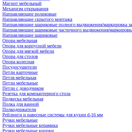
Магнит мебельный
Механизм открывания
Направляющие роликовые
Направляющие скрытого монтажа
Направляющие шариковые полного выдвижения/маркировка за
Направляющие шариковые частичного выдвижения/маркировка
Направляющие шариковые
Опора мебельная
Опора для корпусной мебели
Опора для мягкой мебели
Опора для столов
Опора колесная
Посудосушители
Петли карточные
Петля мебельная
Петли мебельные
Петли с доводчиком
Розетка для компьютерного стола
Подвеска мебельная
Полка для ванной
Полкодержатели
Рейлинги и навесные системы для кухни d-16 мм
Ручки мебельные
Ручки мебельные керамика
Ручки мебельные кнопки